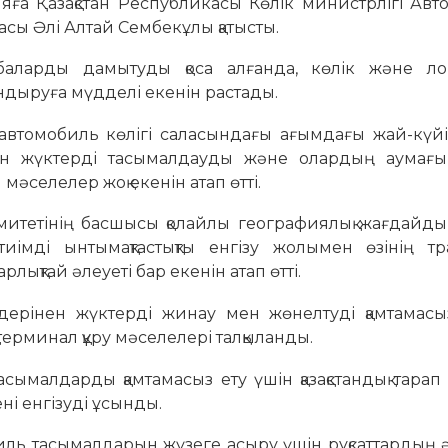
ияға Қазақстан Республикасы Көлік министрлігі Ав
ғасы Әлі Алтай Сембекұлы қатысты.
баларды дамытуды қоса алғанда, көлік және ло
ндыруға мүдделі екенін растады.
а автомобиль көлігі саласындағы ағымдағы жай-күй
ен жүктерді тасымалдауды және олардың аумағы
мәселелер жоқ екенін атап өтті.
комитетінің басшысы қолайлы географиялық жағдайд
імді ынтымақтастықты енгізу жолымен өзінің тра
лықтай әлеуеті бар екенін атап өтті.
ерінен жүктерді жинау мен жөнелтуді қамтамасыз
ерминал құру мәселелері талқыланды.
асымалдарды қамтамасыз ету үшін қазақстандық тарап 
ні енгізуді ұсынды.
обиль тасымалдарын жүзеге асыру үшін рұқсаттардың