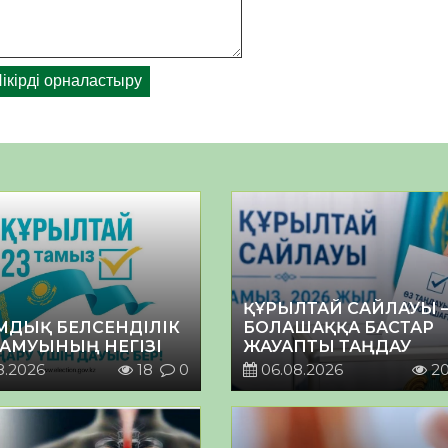
ҚҰРЫЛТАЙ САЙЛАУЫ 
МДЫҚ БЕЛСЕНДІЛІК
БОЛАШАҚҚА БАСТАР
ДАМУЫНЫҢ НЕГІЗІ
ЖАУАПТЫ ТАҢДАУ
8.2026
18
0
06.08.2026
2