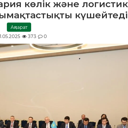
гария көлік және логисти
ымақтастықты күшейтеді
Ақпарат
1.05.2025
373
0