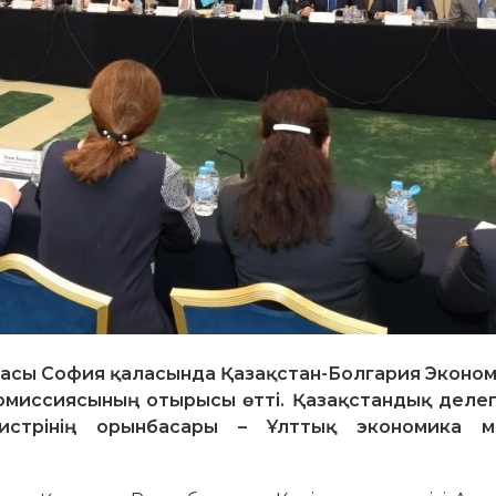
насы София қаласында Қазақстан-Болгария Эконо
комиссиясының отырысы өтті. Қазақстандық деле
истрінің орынбасары – Ұлттық экономика ми