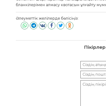
бланкілерімен алмасу квотасын ұлғайту мүмк
Әлеуметтік желілерде бөлісіңіз:
Пікірлер