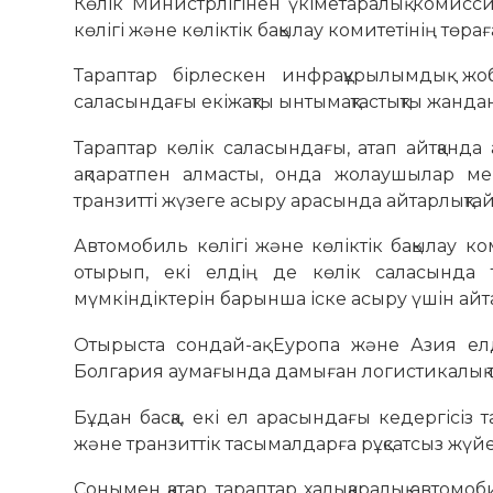
Көлік Министрлігінен үкіметаралық комисс
көлігі және көліктік бақылау комитетінің төра
Тараптар бірлескен инфрақұрылымдық жо
саласындағы екіжақты ынтымақтастықты жанда
Тараптар көлік саласындағы, атап айтқанд
ақпаратпен алмасты, онда жолаушылар м
транзитті жүзеге асыру арасында айтарлықтай 
Автомобиль көлігі және көліктік бақылау 
отырып, екі елдің де көлік саласында ти
мүмкіндіктерін барынша іске асыру үшін айтар
Отырыста сондай-ақ Еуропа және Азия елд
Болгария аумағында дамыған логистикалық т
Бұдан басқа, екі ел арасындағы кедергісіз т
және транзиттік тасымалдарға рұқсатсыз жүйе
Сонымен қатар, тараптар халықаралық автом