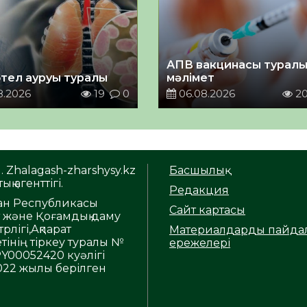
АПВ вакцинасы турал
тел ауруы туралы
мәлімет
8.2026
19
0
06.08.2026
2
. Zhalagash-zharshysy.kz
Басшылық
ық агенттігі.
Редакция
тан Республикасы
Сайт картасы
т және Қоғамдық даму
рлігі,Ақпарат
Материалдарды пайда
тінің тіркеу туралы №
ережелері
Y00052420 куәлігі
2022 жылы берілген