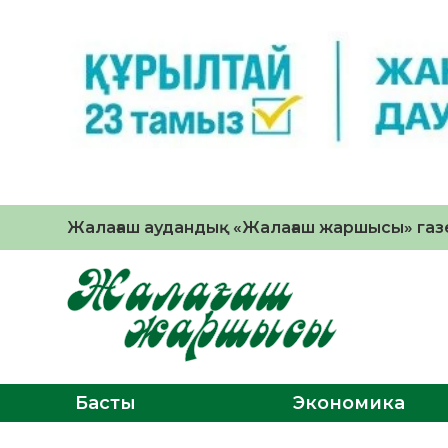
Жалағаш аудандық «Жалағаш жаршысы» газе
Басты
Экономика