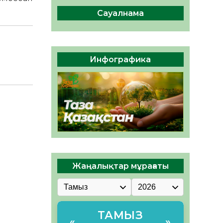
ы жаңа Құрылтай үшін дауыс
беруге дайын
Сауалнама
05.08.2026
32
0
ӘРБІР ДАУЫС – ҚОҒАМ
ДАМУЫНА ҚОСЫЛҒАН
Инфографика
ҮЛЕС
05.08.2026
38
0
Жаңалықтар мұрағаты
ТАМЫЗ
«
»