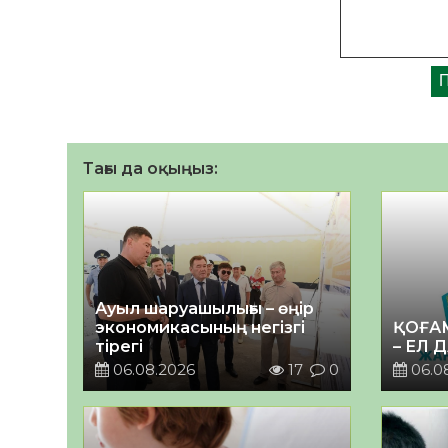
Тағы да оқыңыз:
Ауыл шаруашылығы – өңір
экономикасының негізгі
ҚОҒА
тірегі
– ЕЛ 
06.08.2026
17
0
06.0