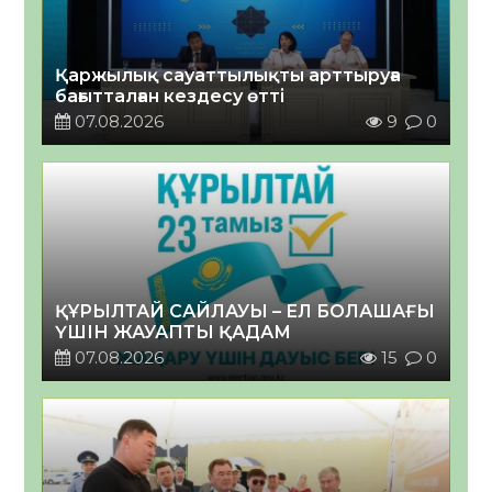
Қаржылық сауаттылықты арттыруға
бағытталған кездесу өтті
07.08.2026
9
0
ҚҰРЫЛТАЙ САЙЛАУЫ – ЕЛ БОЛАШАҒЫ
ҮШІН ЖАУАПТЫ ҚАДАМ
07.08.2026
15
0