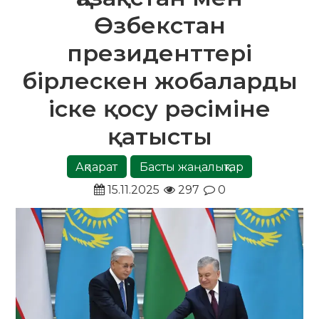
Өзбекстан
президенттері
бірлескен жобаларды
іске қосу рәсіміне
қатысты
Ақпарат
Басты жаңалықтар
15.11.2025
297
0