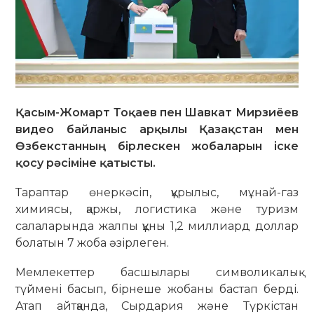
Қасым-Жомарт Тоқаев пен Шавкат Мирзиёев
видео байланыс арқылы Қазақстан мен
Өзбекстанның бірлескен жобаларын іске
қосу рәсіміне қатысты.
Тараптар өнеркәсіп, құрылыс, мұнай-газ
химиясы, қаржы, логистика және туризм
салаларында жалпы құны 1,2 миллиард доллар
болатын 7 жоба әзірлеген.
Мемлекеттер басшылары символикалық
түймені басып, бірнеше жобаны бастап берді.
Атап айтқанда, Сырдария және Түркістан