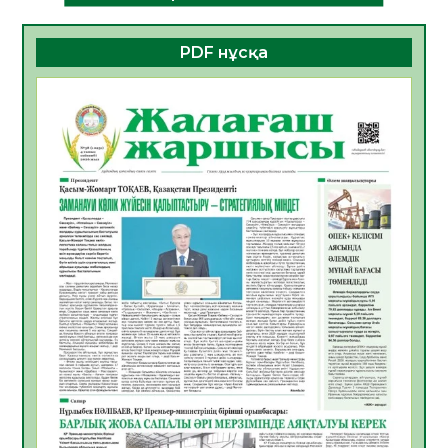
06.08.2026
24
0
PDF нұсқа
ҚҰРЫЛТАЙ САЙЛАУЫ – БОЛАШАҚҚА
БАСТАР ЖАУАПТЫ ТАҢДАУ
06.08.2026
27
0
Инфекциялық ауруларға қарсы иммундау
жұмыстарының тиімділігі
06.08.2026
28
0
Көкжөтел ауруы туралы
06.08.2026
25
0
АПВ вакцинасы туралы мәлімет
06.08.2026
26
0
Open Air: Қызылорда облысы полиция
департаменті 20 мыңнан астам
көрерменнің қауіпсіздігін қамтамасыз етті
06.08.2026
38
0