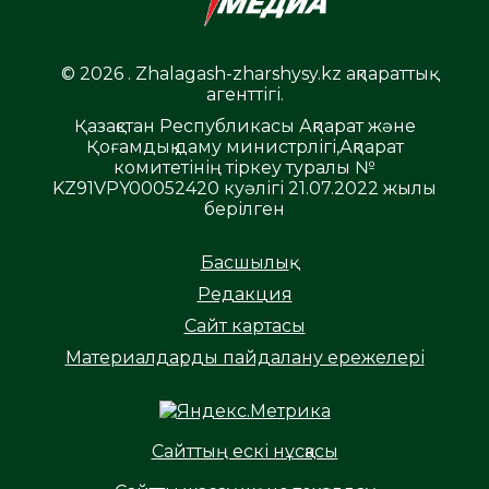
© 2026 . Zhalagash-zharshysy.kz ақпараттық
агенттігі.
Қазақстан Республикасы Ақпарат және
Қоғамдық даму министрлігі,Ақпарат
комитетінің тіркеу туралы №
KZ91VPY00052420 куәлігі 21.07.2022 жылы
берілген
Басшылық
Редакция
Сайт картасы
Материалдарды пайдалану ережелері
Сайттың ескі нұсқасы