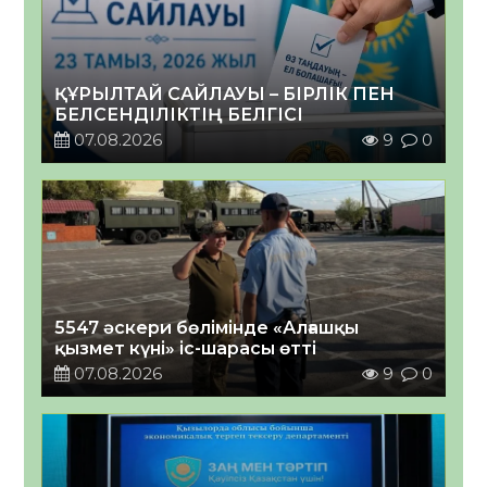
ҚҰРЫЛТАЙ САЙЛАУЫ – БІРЛІК ПЕН
БЕЛСЕНДІЛІКТІҢ БЕЛГІСІ
07.08.2026
9
0
5547 әскери бөлімінде «Алғашқы
қызмет күні» іс-шарасы өтті
07.08.2026
9
0