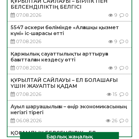
ҚҰРЫЛТАЙ САЙЛАУЫ – БІРЛІК ПЕН
БЕЛСЕНДІЛІКТІҢ БЕЛГІСІ
07.08.2026
9
0
5547 әскери бөлімінде «Алғашқы қызмет
күні» іс-шарасы өтті
07.08.2026
9
0
Қаржылық сауаттылықты арттыруға
бағытталған кездесу өтті
07.08.2026
9
0
ҚҰРЫЛТАЙ САЙЛАУЫ – ЕЛ БОЛАШАҒЫ
ҮШІН ЖАУАПТЫ ҚАДАМ
07.08.2026
15
0
Ауыл шаруашылығы – өңір экономикасының
негізгі тірегі
06.08.2026
26
0
ҚОҒАМДЫҚ БЕЛСЕНДІЛІК – ЕЛ
Барлық жаңалық
ДАМУЫНЫҢ НЕГІЗІ