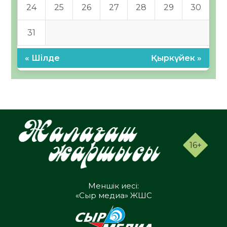
24
25
26
27
28
29
30
31
« Шілде
Қыркүйек »
16+
Меншік иесі:
«Сыр медиа» ЖШС