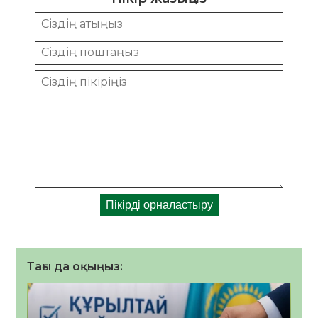
Тағы да оқыңыз: