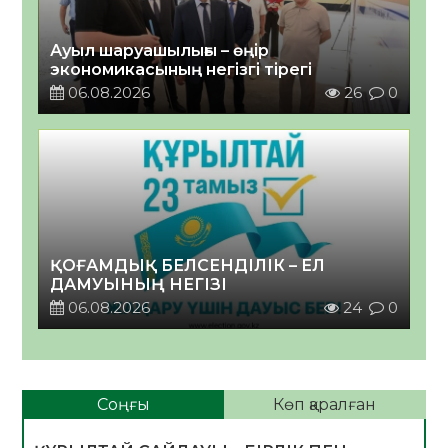
Ауыл шаруашылығы – өңір
экономикасының негізгі тірегі
06.08.2026
26
0
ҚОҒАМДЫҚ БЕЛСЕНДІЛІК – ЕЛ
ДАМУЫНЫҢ НЕГІЗІ
06.08.2026
24
0
Соңғы
Көп қаралған