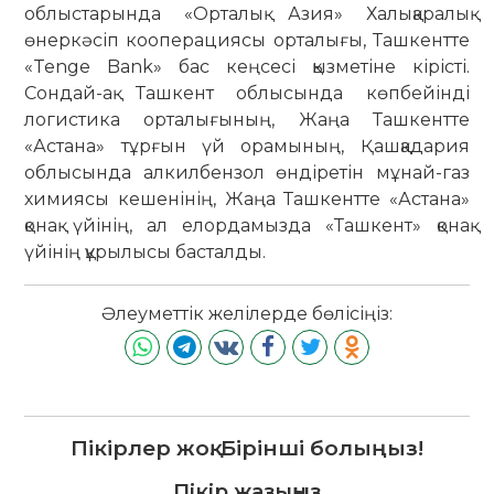
облыстарында «Орталық Азия» Халықаралық
өнеркәсіп кооперациясы орталығы, Ташкентте
«Tenge Bank» бас кеңсесі қызметіне кірісті.
Сондай-ақ Ташкент облысында көпбейінді
логистика орталығының, Жаңа Ташкентте
«Астана» тұрғын үй орамының, Қашқадария
облысында алкилбензол өндіретін мұнай-газ
химиясы кешенінің, Жаңа Ташкентте «Астана»
қонақ үйінің, ал елордамызда «Ташкент» қонақ
үйінің құрылысы басталды.
Әлеуметтік желілерде бөлісіңіз:
Пікірлер жоқ. Бірінші болыңыз!
Пікір жазыңыз