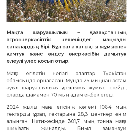
Мақта шаруашылығы – Қазақстанның
агроөнеркәсіптік кешеніндегі маңызды
салалардың бірі. Бұл сала халықты жұмыспен
қамтуға және өңдеу өнеркәсібін дамытуға
елеулі үлес қосып отыр.
Мақта егілетін негізгі алқаптар Түркістан
облысында орналасқан. Мұнда 25 мыңнан астам
ауыл шаруашылығы құрылымы жұмыс істейді,
оларда шамамен 70 мың адам еңбек етеді.
2024 жылы мақта егісінің көлемі 106,4 мың
гектарды құрап, гектарына 28,3 центнер өнім
алынған. Нәтижесінде 301,7 мың тонна мақта
шикізаты жиналды. Биыл заманауи