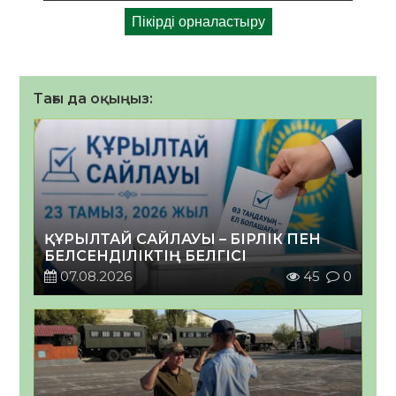
Тағы да оқыңыз:
ҚҰРЫЛТАЙ САЙЛАУЫ – БІРЛІК ПЕН
БЕЛСЕНДІЛІКТІҢ БЕЛГІСІ
07.08.2026
45
0