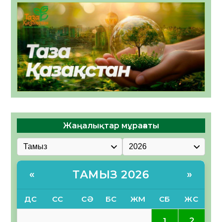
Жаңалықтар мұрағаты
ТАМЫЗ 2026
«
»
ДС
СС
СӘ
БС
ЖМ
СБ
ЖС
2
1