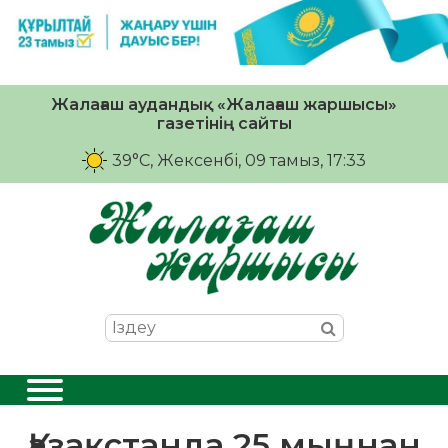
Жалағаш аудандық «Жалағаш жаршысы»
газетінің сайты
39°C
, Жексенбі, 09 тамыз, 17:33
Қазақстанда 25 мыңнан