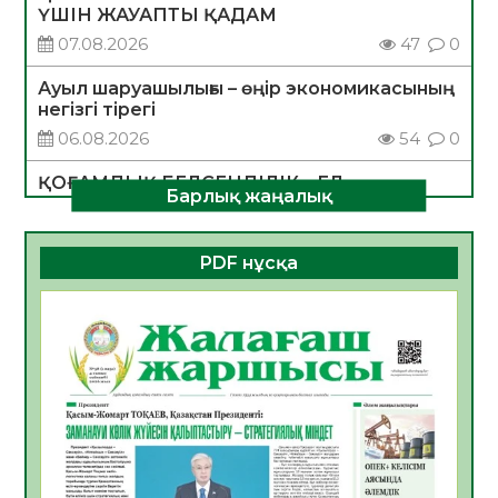
ҮШІН ЖАУАПТЫ ҚАДАМ
07.08.2026
47
0
Ауыл шаруашылығы – өңір экономикасының
негізгі тірегі
06.08.2026
54
0
ҚОҒАМДЫҚ БЕЛСЕНДІЛІК – ЕЛ
Барлық жаңалық
ДАМУЫНЫҢ НЕГІЗІ
06.08.2026
52
0
PDF нұсқа
ҚҰРЫЛТАЙ САЙЛАУЫ – БОЛАШАҚҚА
БАСТАР ЖАУАПТЫ ТАҢДАУ
06.08.2026
54
0
Инфекциялық ауруларға қарсы иммундау
жұмыстарының тиімділігі
06.08.2026
56
0
Көкжөтел ауруы туралы
06.08.2026
54
0