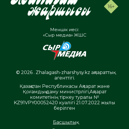
16+
Меншік иесі:
«Сыр медиа» ЖШС
© 2026 . Zhalagash-zharshysy.kz ақпараттық
агенттігі.
Қазақстан Республикасы Ақпарат және
Қоғамдық даму министрлігі,Ақпарат
комитетінің тіркеу туралы №
KZ91VPY00052420 куәлігі 21.07.2022 жылы
берілген
Басшылық