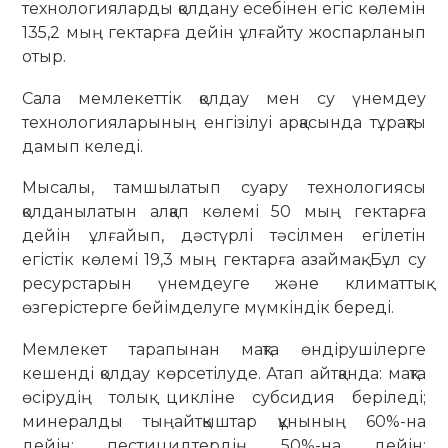
технологияларды қолдану есебінен егіс көлемін
135,2 мың гектарға дейін ұлғайту жоспарланып
отыр.
Сала мемлекеттік қолдау мен су үнемдеу
технологияларының енгізілуі арқасында тұрақты
дамып келеді.
Мысалы, тамшылатып суару технологиясы
қолданылатын алқап көлемі 50 мың гектарға
дейін ұлғайып, дәстүрлі тәсілмен егілетін
егістік көлемі 19,3 мың гектарға азаймақ. Бұл су
ресурстарын үнемдеуге және климаттық
өзгерістерге бейімделуге мүмкіндік береді.
Мемлекет тарапынан мақта өндірушілерге
кешенді қолдау көрсетілуде. Атап айтқанда: мақта
өсірудің толық цикліне субсидия беріледі;
минералды тыңайтқыштар құнының 60%-на
дейін; пестицидтердің 50%-на дейін;