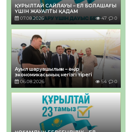
ҚҰРЫЛТАЙ САЙЛАУЫ – ЕЛ БОЛАШАҒЫ
ҮШІН ЖАУАПТЫ ҚАДАМ
07.08.2026
47
0
Ауыл шаруашылығы – өңір
экономикасының негізгі тірегі
06.08.2026
54
0