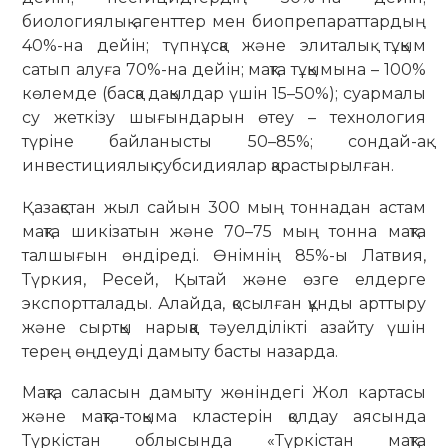
биологиялық агенттер мен биопрепараттардың
40%-на дейін; түпнұсқа және элиталық тұқым
сатып алуға 70%-на дейін; мақта тұқымына – 100%
көлемде (басқа дақылдар үшін 15–50%); суармалы
су жеткізу шығындарын өтеу – технология
түріне байланысты 50–85%; сондай-ақ
инвестициялық субсидиялар қарастырылған.
Қазақстан жыл сайын 300 мың тоннадан астам
мақта шикізатын және 70–75 мың тонна мақта
талшығын өндіреді. Өнімнің 85%-ы Латвия,
Түркия, Ресей, Қытай және өзге елдерге
экспортталады. Алайда, қосылған құнды арттыру
және сыртқы нарыққа тәуелділікті азайту үшін
терең өңдеуді дамыту басты назарда.
Мақта саласын дамыту жөніндегі Жол картасы
және мақта-тоқыма кластерін қолдау аясында
Түркістан облысында «Түркістан мақта