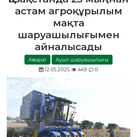
астам агроқұрылым
мақта
шаруашылығымен
айналысады
Ақпарат
Ауыл шаруашылығы
12.05.2025
449
0