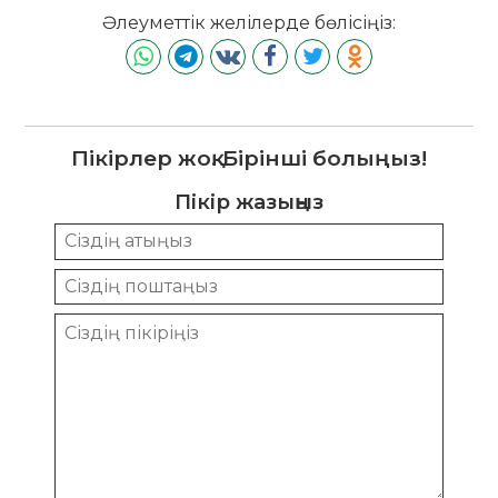
Әлеуметтік желілерде бөлісіңіз:
Пікірлер жоқ. Бірінші болыңыз!
Пікір жазыңыз