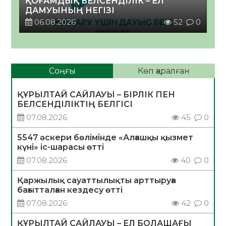
ҚОҒАМДЫҚ БЕЛСЕНДІЛІК – ЕЛ
ДАМУЫНЫҢ НЕГІЗІ
06.08.2026
52
0
Соңғы
Көп қаралған
ҚҰРЫЛТАЙ САЙЛАУЫ – БІРЛІК ПЕН
БЕЛСЕНДІЛІКТІҢ БЕЛГІСІ
07.08.2026
45
0
5547 әскери бөлімінде «Алғашқы қызмет
күні» іс-шарасы өтті
07.08.2026
40
0
Қаржылық сауаттылықты арттыруға
бағытталған кездесу өтті
07.08.2026
42
0
ҚҰРЫЛТАЙ САЙЛАУЫ – ЕЛ БОЛАШАҒЫ