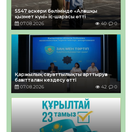
5547 әскери бөлімінде «Алғашқы
қызмет күні» іс-шарасы өтті
07.08.2026
40
0
Қаржылық сауаттылықты арттыруға
бағытталған кездесу өтті
07.08.2026
42
0