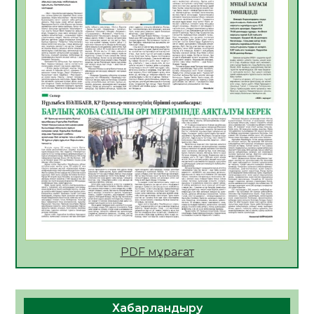
АПВ вакцинасы туралы мәлімет
06.08.2026
54
0
Open Air: Қызылорда облысы полиция
департаменті 20 мыңнан астам
көрерменнің қауіпсіздігін қамтамасыз етті
06.08.2026
65
0
ҚЫЗЫЛОРДАДА «САНАЛЫ ҰРПАҚ –
ЖАРҚЫН БОЛАШАҚ» АТТЫ КЕҢЕЙТІЛГЕН
МӘЖІЛІС ӨТТІ
05.08.2026
66
0
Қазақстан Орталық Азиядағы көшуге ең
қолайлы ел атанды
05.08.2026
68
0
PDF мұрағат
Өрт қауіпсіздігі талаптарын сақтау – әр
азаматтың міндеті
Хабарландыру
05.08.2026
70
0