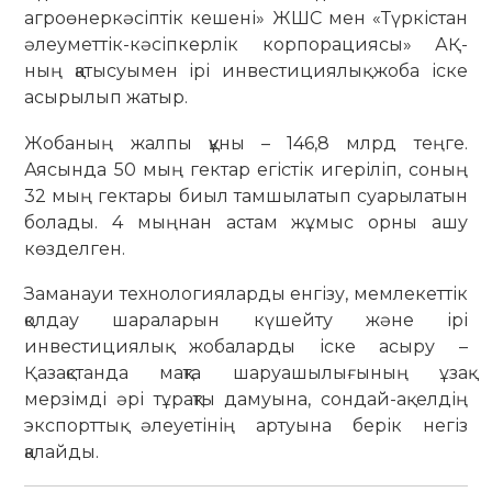
агроөнеркәсіптік кешені» ЖШС мен «Түркістан
әлеуметтік-кәсіпкерлік корпорациясы» АҚ-
ның қатысуымен ірі инвестициялық жоба іске
асырылып жатыр.
Жобаның жалпы құны – 146,8 млрд теңге.
Аясында 50 мың гектар егістік игеріліп, соның
32 мың гектары биыл тамшылатып суарылатын
болады. 4 мыңнан астам жұмыс орны ашу
көзделген.
Заманауи технологияларды енгізу, мемлекеттік
қолдау шараларын күшейту және ірі
инвестициялық жобаларды іске асыру –
Қазақстанда мақта шаруашылығының ұзақ
мерзімді әрі тұрақты дамуына, сондай-ақ елдің
экспорттық әлеуетінің артуына берік негіз
қалайды.