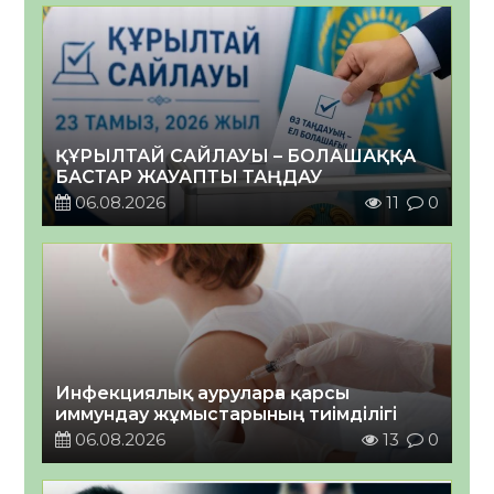
ҚҰРЫЛТАЙ САЙЛАУЫ – БОЛАШАҚҚА
БАСТАР ЖАУАПТЫ ТАҢДАУ
06.08.2026
11
0
Инфекциялық ауруларға қарсы
иммундау жұмыстарының тиімділігі
06.08.2026
13
0