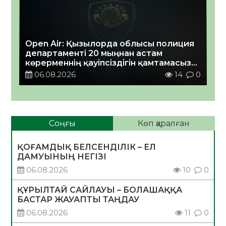
Open Air: Қызылорда облысы полиция
департаменті 20 мыңнан астам
көрерменнің қауіпсіздігін қамтамасыз
етті
06.08.2026
14
0
Соңғы
Көп қаралған
ҚОҒАМДЫҚ БЕЛСЕНДІЛІК – ЕЛ
ДАМУЫНЫҢ НЕГІЗІ
06.08.2026
10
0
ҚҰРЫЛТАЙ САЙЛАУЫ – БОЛАШАҚҚА
БАСТАР ЖАУАПТЫ ТАҢДАУ
06.08.2026
11
0