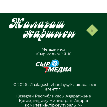
16+
Меншік иесі:
«Сыр медиа» ЖШС
© 2026 . Zhalagash-zharshysy.kz ақпараттық
агенттігі.
Қазақстан Республикасы Ақпарат және
Қоғамдық даму министрлігі,Ақпарат
комитетінің тіркеу туралы №