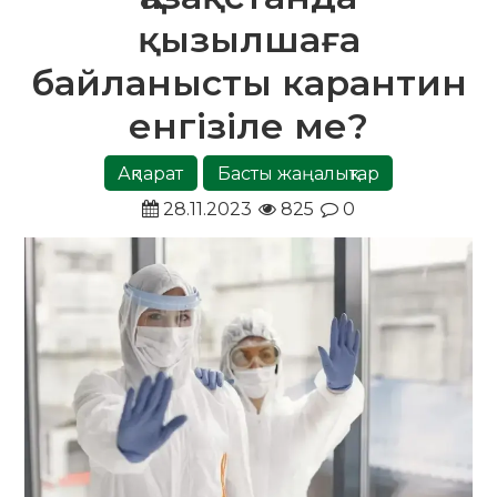
қызылшаға
байланысты карантин
енгізіле ме?
Ақпарат
Басты жаңалықтар
28.11.2023
825
0