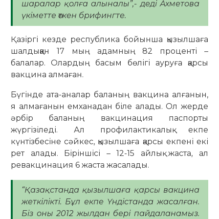
шаралар қолға алыналы”,- деді Ахметова
үкіметте өткен брифингте.
Қазіргі кезде республика бойынша қызылшаға
шалдыққан 17 мың адамның 82 проценті –
балалар. Олардың басым бөлігі ауруға қарсы
вакцина алмаған.
Бүгінде ата-аналар баланың вакцина алғанын,
я алмағанын емханадан біле алады. Ол жерде
әрбір баланың вакцинация паспорты
жүргізіледі. Ал профилактикалық екпе
күнтізбесіне сәйкес, қызылшаға қарсы екпені екі
рет алады. Біріншісі – 12-15 айлық жаста, ал
ревакцинация 6 жаста жасалады.
“Қазақстанда қызылшаға қарсы вакцина
жеткілікті. Бұл екпе Үндістанда жасалған.
Біз оны 2012 жылдан бері пайдаланамыз.