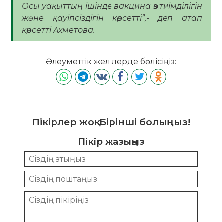
Осы уақыттың ішінде вакцина өз тиімділігін
және қауіпсіздігін көрсетті”,- деп атап
көрсетті Ахметова.
Әлеуметтік желілерде бөлісіңіз:
Пікірлер жоқ. Бірінші болыңыз!
Пікір жазыңыз