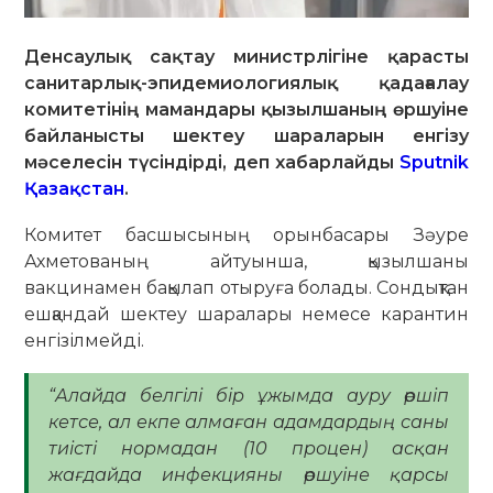
Денсаулық сақтау министрлігіне қарасты
санитарлық-эпидемиологиялық қадағалау
комитетінің мамандары қызылшаның өршуіне
байланысты шектеу шараларын енгізу
мәселесін түсіндірді, деп хабарлайды
Sputnik
Қазақстан
.
Комитет басшысының орынбасары Зәуре
Ахметованың айтуынша, қызылшаны
вакцинамен бақылап отыруға болады. Сондықтан
ешқандай шектеу шаралары немесе карантин
енгізілмейді.
“Алайда белгілі бір ұжымда ауру өршіп
кетсе, ал екпе алмаған адамдардың саны
тиісті нормадан (10 процен) асқан
жағдайда инфекцияны өршуіне қарсы