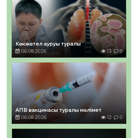
Көкжөтел ауруы туралы
06.08.2026
13
0
АПВ вакцинасы туралы мәлімет
06.08.2026
12
0