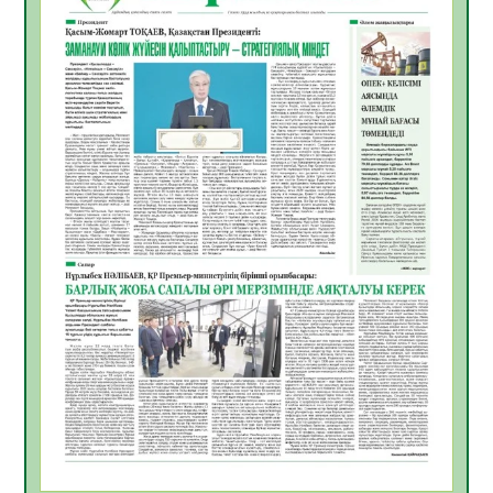
қолайлы ел атанды
05.08.2026
29
0
Өрт қауіпсіздігі талаптарын сақтау – әр
азаматтың міндеті
05.08.2026
29
0
Руслан Рүстемұлы облыс әкімінің
кеңесшісі болып тағайындалды
05.08.2026
25
0
Цифрландыру саласын дамыту аясында
салынатын жаңа орталықтың жобасы
талқыланды
05.08.2026
24
0
Алғашқы цифрлық жасанды интеллект
құралдарының таныстырылымы өтті
05.08.2026
25
0
Қазақстандықтардың 72,3%-ы жаңа