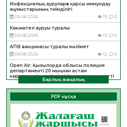
Инфекциялық ауруларға қарсы иммундау
жұмыстарының тиімділігі
06.08.2026
13
0
Көкжөтел ауруы туралы
06.08.2026
13
0
АПВ вакцинасы туралы мәлімет
06.08.2026
12
0
Open Air: Қызылорда облысы полиция
департаменті 20 мыңнан астам
көрерменнің қауіпсіздігін қамтамасыз етті
Барлық жаңалық
06.08.2026
14
0
ҚЫЗЫЛОРДАДА «САНАЛЫ ҰРПАҚ –
PDF нұсқа
ЖАРҚЫН БОЛАШАҚ» АТТЫ КЕҢЕЙТІЛГЕН
МӘЖІЛІС ӨТТІ
05.08.2026
26
0
Қазақстан Орталық Азиядағы көшуге ең