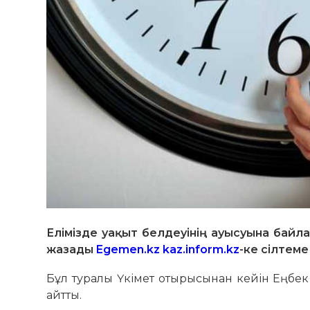
Елімізде уақыт белдеуінің ауысуына байл
жазады
Egemen.kz
kaz.inform.kz
-ке сілтеме
Бұл туралы Үкімет отырысынан кейін Еңбек 
айтты.