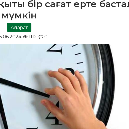
қыты бір сағат ерте баст
мүмкін
Ақпарат
5.06.2024
1112
0