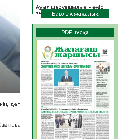
Ауыл шаруашылығы – өңір
экономикасының негізгі
Барлық жаңалық
тірегі
06.08.2026
25
0
PDF нұсқа
ҚОҒАМДЫҚ БЕЛСЕНДІЛІК –
ЕЛ ДАМУЫНЫҢ НЕГІЗІ
06.08.2026
23
0
ҚҰРЫЛТАЙ САЙЛАУЫ –
БОЛАШАҚҚА БАСТАР
ЖАУАПТЫ ТАҢДАУ
06.08.2026
26
0
Инфекциялық ауруларға
қарсы иммундау
ін, деп
жұмыстарының тиімділігі
06.08.2026
27
0
Жақыпова
Көкжөтел ауруы туралы
06.08.2026
24
0