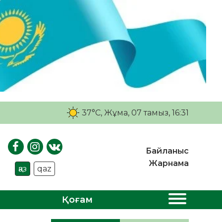
37°C
, Жұма, 07 тамыз, 16:31
Байланыс
Жарнама
қаз
qaz
Қоғам