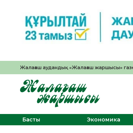
Жалағаш аудандық «Жалағаш жаршысы» газе
Басты
Экономика