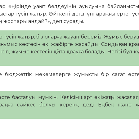
атар өңірінде уақыт белдеуінің ауысуына байланыс
ныстар түсіп жатыр. Өйткені қыстыгүні қараңғы ерте түс
ің жоспары қандай?», деп сұрады.
р түсіп жатыр, біз оларға жауап береміз. Жұмыс беру
мыс кестесін екі жақ бірге жасайды. Сондықтан қар
п, жұмыс кестесін қайта қарауға болады. Негізі бұл к
 бюджеттік мекемелерге жұмысты бір сағат ерте
ерте басталуы мүмкін. Келісімшарт екіжақты жасала
заңға сәйкес болуы керек», деді Еңбек және ха