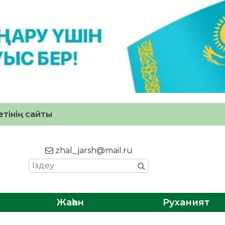
тінің сайты
zhal_jarsh@mail.ru
Жаһан
Руханият