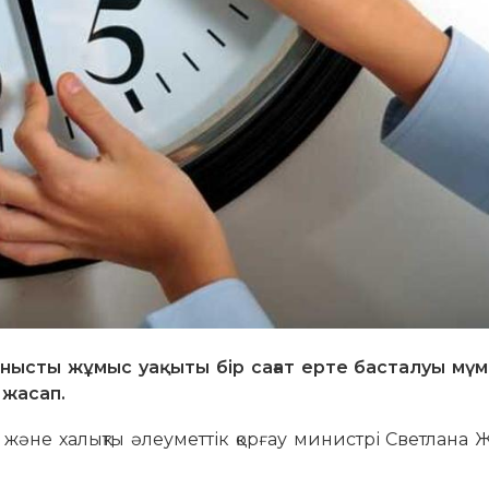
анысты жұмыс уақыты бір сағат ерте басталуы мүмк
 жасап.
және халықты әлеуметтік қорғау министрі Светлана 