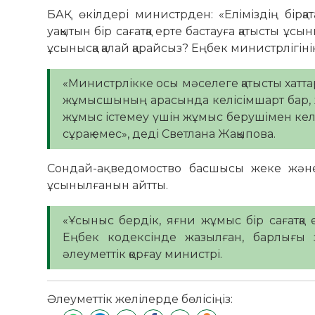
БАҚ өкілдері министрден: «Еліміздің бірқ
уақытын бір сағатқа ерте бастауға қатысты ұсы
ұсынысқа қалай қарайсыз? Еңбек министрлігін
«Министрлікке осы мәселеге қатысты хатта
жұмысшының арасында келісімшарт бар, жұ
жұмыс істемеу үшін жұмыс берушімен келісі
сұрақ емес», деді Светлана Жақыпова.
Сондай-ақ ведомоство басшысы жеке және
ұсынылғанын айтты.
«Ұсыныс бердік, яғни жұмыс бір сағатқа 
Еңбек кодексінде жазылған, барлығы 
әлеуметтік қорғау министрі.
Әлеуметтік желілерде бөлісіңіз: