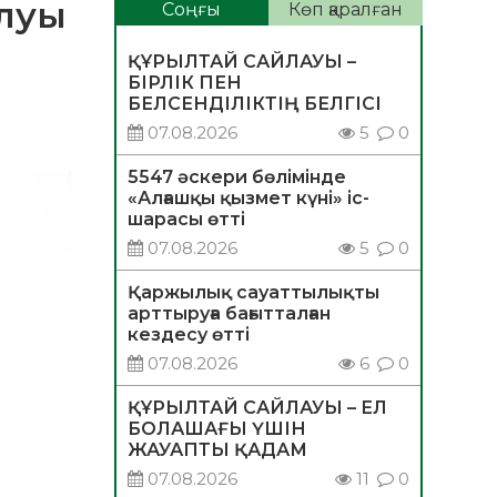
алуы
Соңғы
Көп қаралған
ҚҰРЫЛТАЙ САЙЛАУЫ –
БІРЛІК ПЕН
БЕЛСЕНДІЛІКТІҢ БЕЛГІСІ
07.08.2026
5
0
5547 әскери бөлімінде
«Алғашқы қызмет күні» іс-
шарасы өтті
07.08.2026
5
0
Қаржылық сауаттылықты
арттыруға бағытталған
кездесу өтті
07.08.2026
6
0
ҚҰРЫЛТАЙ САЙЛАУЫ – ЕЛ
БОЛАШАҒЫ ҮШІН
ЖАУАПТЫ ҚАДАМ
07.08.2026
11
0