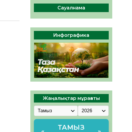
сақтау – әр азаматтың
міндеті
Сауалнама
05.08.2026
38
0
Руслан Рүстемұлы облыс
әкімінің кеңесшісі болып
Инфографика
тағайындалды
05.08.2026
36
0
Жаңалықтар мұрағаты
ТАМЫЗ
«
»