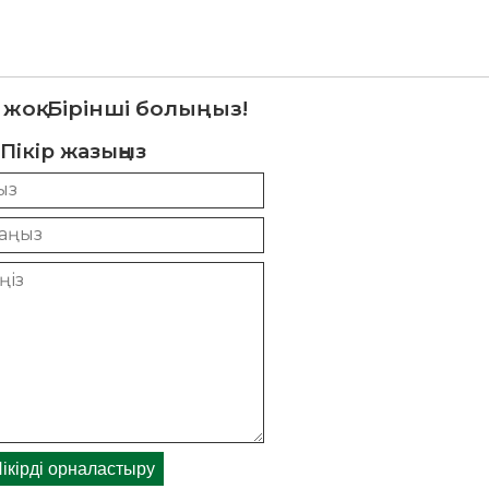
 жоқ. Бірінші болыңыз!
Пікір жазыңыз