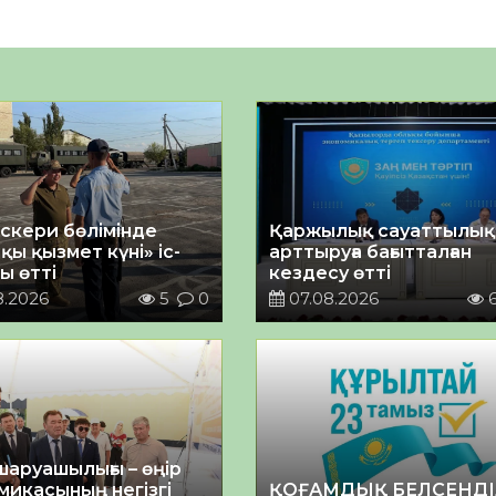
әскери бөлімінде
Қаржылық сауаттылы
қы қызмет күні» іс-
арттыруға бағытталған
ы өтті
кездесу өтті
8.2026
5
0
07.08.2026
шаруашылығы – өңір
микасының негізгі
ҚОҒАМДЫҚ БЕЛСЕНДІ