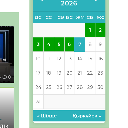
2026
ДС
СС
СӘ
БС
ЖМ
СБ
ЖС
1
2
7
3
4
5
6
8
9
10
11
12
13
14
15
16
қты
17
18
19
20
21
22
23
6
0
24
25
26
27
28
29
30
31
« Шілде
Қыркүйек »
ЛІК