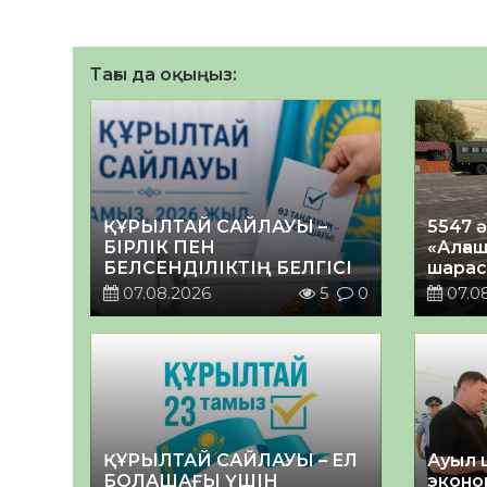
Тағы да оқыңыз:
ҚҰРЫЛТАЙ САЙЛАУЫ –
5547 
БІРЛІК ПЕН
«Алғаш
БЕЛСЕНДІЛІКТІҢ БЕЛГІСІ
шарас
07.08.2026
5
0
07.0
ҚҰРЫЛТАЙ САЙЛАУЫ – ЕЛ
Ауыл 
БОЛАШАҒЫ ҮШІН
эконо