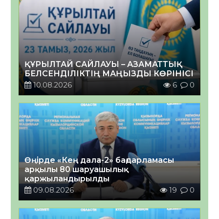
ҚҰРЫЛТАЙ САЙЛАУЫ – АЗАМАТТЫҚ
БЕЛСЕНДІЛІКТІҢ МАҢЫЗДЫ КӨРІНІСІ
10.08.2026
6
0
Өңірде «Кең дала-2» бағдарламасы
арқылы 80 шаруашылық
қаржыландырылды
09.08.2026
19
0