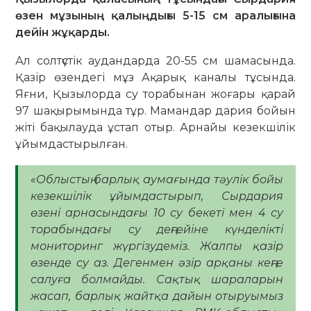
өзен мұзының қалыңдығы 5-15 см аралығына
дейін жұқарды.
Ал солтүстік аудандарда 20-55 см шамасында.
Қазір өзендегі мұз Ақарық каналы тұсында.
Яғни, Қызылорда су торабынан жоғары қарай
97 шақырымында тұр. Мамандар дария бойын
жіті бақылауда ұстап отыр. Арнайы кезекшілік
ұйымдастырылған.
«Облыстың барлық аумағында тәулік бойы
кезекшілік ұйымдастырып, Сырдария
өзені арнасындағы 10 су бекеті мен 4 су
торабындағы су деңгейіне күнделікті
мониторинг жүргізудеміз. Жалпы қазір
өзенде су аз. Дегенмен әзір арқаны кеңге
салуға болмайды. Сақтық шараларын
жасап, барлық жайтқа дайын отыруымыз