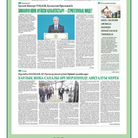
07.08.2026
16
0
«Дауыс беру учаскесін қалай табуға
болады?»
07.08.2026
16
0
ҚҰРЫЛТАЙ САЙЛАУЫ – БІРЛІК ПЕН
БЕЛСЕНДІЛІКТІҢ БЕЛГІСІ
07.08.2026
54
0
5547 әскери бөлімінде «Алғашқы қызмет
күні» іс-шарасы өтті
07.08.2026
49
0
Қаржылық сауаттылықты арттыруға
бағытталған кездесу өтті
07.08.2026
52
0
ҚҰРЫЛТАЙ САЙЛАУЫ – ЕЛ БОЛАШАҒЫ
ҮШІН ЖАУАПТЫ ҚАДАМ
07.08.2026
56
0