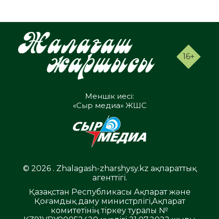
16+
Меншік иесі:
«Сыр медиа» ЖШС
© 2026 . Zhalagash-zharshysy.kz ақпараттық
агенттігі.
Қазақстан Республикасы Ақпарат және
Қоғамдық даму министрлігі,Ақпарат
комитетінің тіркеу туралы №