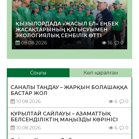
ҚЫЗЫЛОРДАДА «ЖАСЫЛ ЕЛ» ЕҢБЕК
ЖАСАҚТАРЫНЫҢ ҚАТЫСУЫМЕН
ЭКОЛОГИЯЛЫҚ СЕНБІЛІК ӨТТІ
08.08.2026
16
0
Соңғы
Көп қаралған
САНАЛЫ ТАҢДАУ – ЖАРҚЫН БОЛАШАҚҚА
БАСТАР ЖОЛ
10.08.2026
6
0
ҚҰРЫЛТАЙ САЙЛАУЫ – АЗАМАТТЫҚ
БЕЛСЕНДІЛІКТІҢ МАҢЫЗДЫ КӨРІНІСІ
10.08.2026
6
0