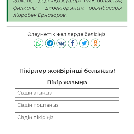
қажет», – деді «Қазсушар» РМК облыстық
филиалы директорының орынбасары
Жорабек Ерназаров.
Әлеуметтік желілерде бөлісіңіз:
Пікірлер жоқ. Бірінші болыңыз!
Пікір жазыңыз