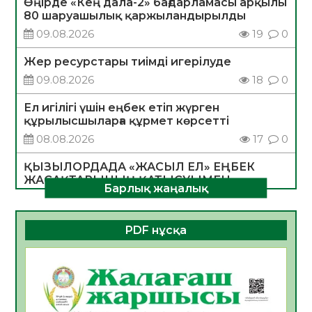
Өңірде «Кең дала-2» бағдарламасы арқылы
80 шаруашылық қаржыландырылды
09.08.2026
19
0
Жер ресурстары тиімді игерілуде
09.08.2026
18
0
Ел игілігі үшін еңбек етіп жүрген
құрылысшыларға құрмет көрсетті
08.08.2026
17
0
ҚЫЗЫЛОРДАДА «ЖАСЫЛ ЕЛ» ЕҢБЕК
ЖАСАҚТАРЫНЫҢ ҚАТЫСУЫМЕН
Барлық жаңалық
ЭКОЛОГИЯЛЫҚ СЕНБІЛІК ӨТТІ
08.08.2026
16
0
PDF нұсқа
Білім гранты иегерлерінің тізімі шықты
07.08.2026
16
0
Қазақстандықтар Құрылтай сайлауынан
жақсылық күтеді – қоғамдық пікір зерттеуі