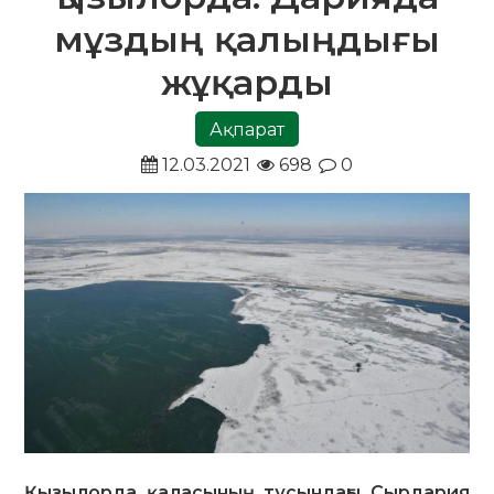
мұздың қалыңдығы
жұқарды
Ақпарат
12.03.2021
698
0
Қызылорда қаласының тұсындағы Сырдария