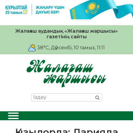
Жалағаш аудандық «Жалағаш жаршысы»
газетінің сайты
38°C
, Дүйсенбі, 10 тамыз, 11:11
Қызылорда: Дарияда