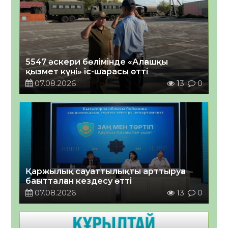
5547 әскери бөлімінде «Алғашқы
қызмет күні» іс-шарасы өтті
07.08.2026
13
0
Қаржылық сауаттылықты арттыруға
бағытталған кездесу өтті
07.08.2026
13
0