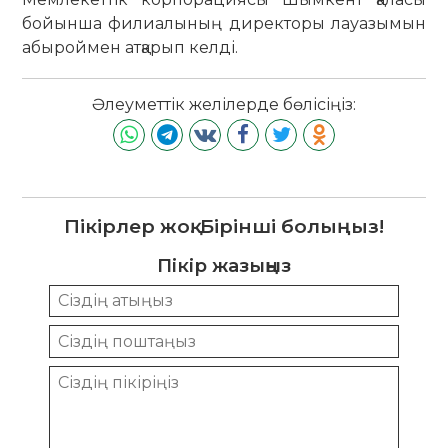
бойынша филиалының директоры лауазымын
абыроймен атқарып келді.
Әлеуметтік желілерде бөлісіңіз:
Пікірлер жоқ. Бірінші болыңыз!
Пікір жазыңыз