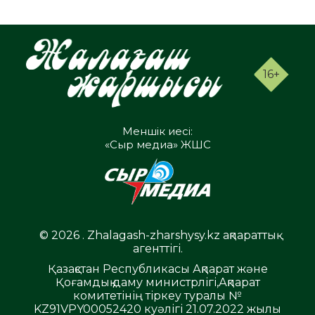
16+
Меншік иесі:
«Сыр медиа» ЖШС
© 2026 . Zhalagash-zharshysy.kz ақпараттық
агенттігі.
Қазақстан Республикасы Ақпарат және
Қоғамдық даму министрлігі,Ақпарат
комитетінің тіркеу туралы №
KZ91VPY00052420 куәлігі 21.07.2022 жылы