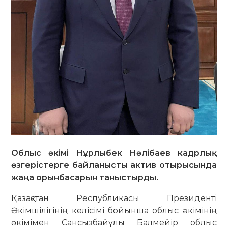
Облыс әкімі Нұрлыбек Нәлібаев кадрлық
өзгерістерге байланысты актив отырысында
жаңа орынбасарын таныстырды.
Қазақстан Республикасы Президенті
Әкімшілігінің келісімі бойынша облыс әкімінің
өкімімен Сансызбайұлы Балмейір облыс