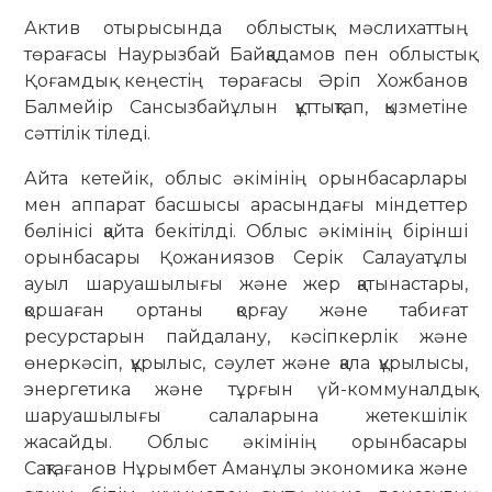
Актив отырысында облыстық мәслихаттың
төрағасы Наурызбай Байқадамов пен облыстық
Қоғамдық кеңестің төрағасы Әріп Хожбанов
Балмейір Сансызбайұлын құттықтап, қызметіне
сәттілік тіледі.
Айта кетейік, облыс әкімінің орынбасарлары
мен аппарат басшысы арасындағы міндеттер
бөлінісі қайта бекітілді. Облыс әкімінің бірінші
орынбасары Қожаниязов Серік Салауатұлы
ауыл шаруашылығы және жер қатынастары,
қоршаған ортаны қорғау және табиғат
ресурстарын пайдалану, кәсіпкерлік және
өнеркәсіп, құрылыс, сәулет және қала құрылысы,
энергетика және тұрғын үй-коммуналдық
шаруашылығы салаларына жетекшілік
жасайды. Облыс әкімінің орынбасары
Сақтағанов Нұрымбет Аманұлы экономика және