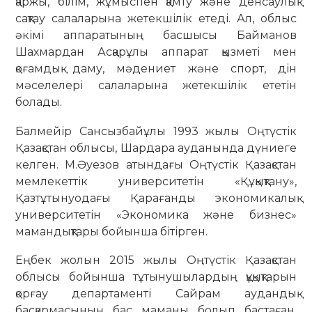
қаржы, білім, жұмыспен қамту және денсаулық
сақтау салаларына жетекшілік етеді. Ал, облыс
әкімі аппаратының басшысы Байманов
Шахмардан Асқарұлы аппарат қызметі мен
қоғамдық даму, мәдениет және спорт, дін
мәселелері салаларына жетекшілік ететін
болады.
Балмейір Сансызбайұлы 1993 жылы Оңтүстік
Қазақстан облысы, Шардара ауданында дүниеге
келген. М.Әуезов атындағы Оңтүстік Қазақстан
мемлекеттік университетін «Құқықтану»,
Қазтұтынуодағы Қарағанды экономикалық
университетін «Экономика және бизнес»
мамандықтары бойынша бітірген.
Еңбек жолын 2015 жылы Оңтүстік Қазақстан
облысы бойынша тұтынушылардың құқықтарын
қорғау департаменті Сайрам аудандық
басқармасының бас маманы болып бастаған.