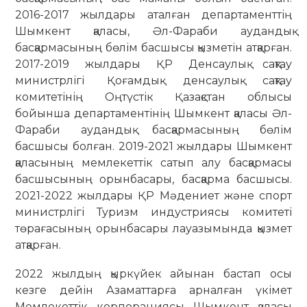
2016-2017 жылдары аталған департаменттің
Шымкент қаласы, Әл-Фараби аудандық
басқармасының бөлім басшысы қызметін атқарған.
2017-2019 жылдары ҚР Денсаулық сақтау
министрлігі Қоғамдық денсаулық сақтау
комитетінің Оңтүстік Қазақстан облысы
бойынша департаментінің Шымкент қаласы Әл-
Фараби аудандық басқармасының бөлім
басшысы болған. 2019-2021 жылдары Шымкент
қаласының мемлекеттік сатып алу басқармасы
басшысының орынбасары, басқарма басшысы.
2021-2022 жылдары ҚР Мәдениет және спорт
министрлігі Туризм индустриясы комитеті
төрағасының орынбасары лауазымында қызмет
атқарған.
2022 жылдың қыркүйек айынан бастап осы
кезге дейін Азаматтарға арналған үкімет
Мемлекеттік корпорациясы Шымкент қаласы