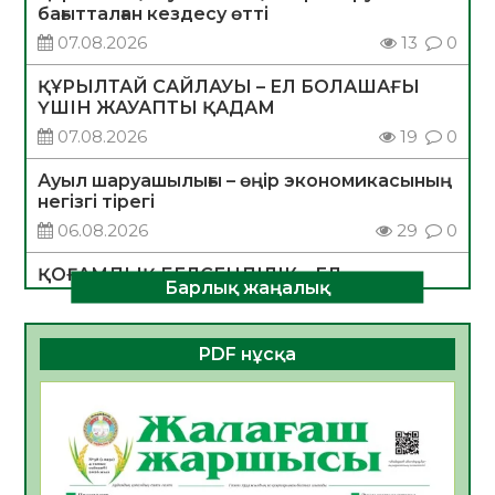
бағытталған кездесу өтті
07.08.2026
13
0
ҚҰРЫЛТАЙ САЙЛАУЫ – ЕЛ БОЛАШАҒЫ
ҮШІН ЖАУАПТЫ ҚАДАМ
07.08.2026
19
0
Ауыл шаруашылығы – өңір экономикасының
негізгі тірегі
06.08.2026
29
0
ҚОҒАМДЫҚ БЕЛСЕНДІЛІК – ЕЛ
Барлық жаңалық
ДАМУЫНЫҢ НЕГІЗІ
06.08.2026
28
0
PDF нұсқа
ҚҰРЫЛТАЙ САЙЛАУЫ – БОЛАШАҚҚА
БАСТАР ЖАУАПТЫ ТАҢДАУ
06.08.2026
30
0
Инфекциялық ауруларға қарсы иммундау
жұмыстарының тиімділігі