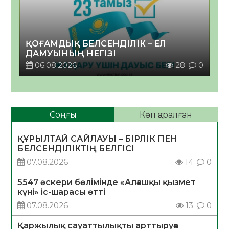
ҚОҒАМДЫҚ БЕЛСЕНДІЛІК – ЕЛ
ДАМУЫНЫҢ НЕГІЗІ
06.08.2026
28
0
Соңғы
Көп қаралған
ҚҰРЫЛТАЙ САЙЛАУЫ – БІРЛІК ПЕН
БЕЛСЕНДІЛІКТІҢ БЕЛГІСІ
07.08.2026
14
0
5547 әскери бөлімінде «Алғашқы қызмет
күні» іс-шарасы өтті
07.08.2026
13
0
Қаржылық сауаттылықты арттыруға