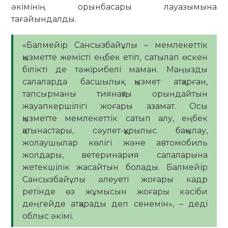
әкімінің орынбасары лауазымына
тағайындалды.
«Балмейір Сансызбайұлы – мемлекеттік
қызметте жемісті еңбек етіп, сатылап өскен
білікті де тәжірибелі маман. Маңызды
салаларда басшылық қызмет атқарған,
тапсырманы тиянақты орындайтын
жауапкершілігі жоғары азамат. Осы
қызметте мемлекеттік сатып алу, еңбек
қатынастары, сәулет-құрылыс бақылау,
жолаушылар көлігі және автомобиль
жолдары, ветеринария салаларына
жетекшілік жасайтын болады. Балмейір
Сансызбайұлы әлеуеті жоғары кадр
ретінде өз жұмысын жоғары кәсіби
деңгейде атқарады деп сенемін», – деді
облыс әкімі.