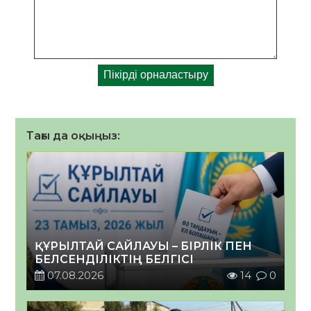
Тағы да оқыңыз:
ҚҰРЫЛТАЙ САЙЛАУЫ – БІРЛІК ПЕН
БЕЛСЕНДІЛІКТІҢ БЕЛГІСІ
07.08.2026
14
0