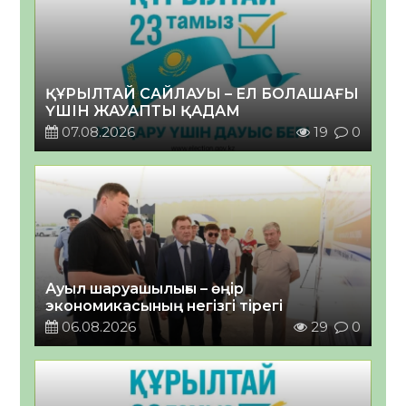
ҚҰРЫЛТАЙ САЙЛАУЫ – ЕЛ БОЛАШАҒЫ
ҮШІН ЖАУАПТЫ ҚАДАМ
07.08.2026
19
0
Ауыл шаруашылығы – өңір
экономикасының негізгі тірегі
06.08.2026
29
0