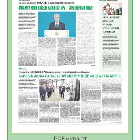
06.08.2026
31
0
Көкжөтел ауруы туралы
06.08.2026
28
0
АПВ вакцинасы туралы мәлімет
06.08.2026
29
0
Open Air: Қызылорда облысы полиция
департаменті 20 мыңнан астам
көрерменнің қауіпсіздігін қамтамасыз етті
06.08.2026
40
0
ҚЫЗЫЛОРДАДА «САНАЛЫ ҰРПАҚ –
ЖАРҚЫН БОЛАШАҚ» АТТЫ КЕҢЕЙТІЛГЕН
МӘЖІЛІС ӨТТІ
05.08.2026
40
0
Қазақстан Орталық Азиядағы көшуге ең
қолайлы ел атанды
05.08.2026
41
0
PDF мұрағат