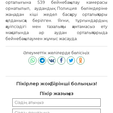
орталығына 539 бейнебақылау камерасы
орнатылып, аудандық Полиция бөлімдеріне
жаңадан кіші жедел басқару орталықтары
қолданысқа берілген. Яғни, тұрғындардың
қауіпсіздігі мен тазалықты қамтамасыз ету
мақсатында әр аудан орталықтарыда
бейнебақылаумен жұмыс жасауда.
Әлеуметтік желілерде бөлісіңіз:
Пікірлер жоқ. Бірінші болыңыз!
Пікір жазыңыз