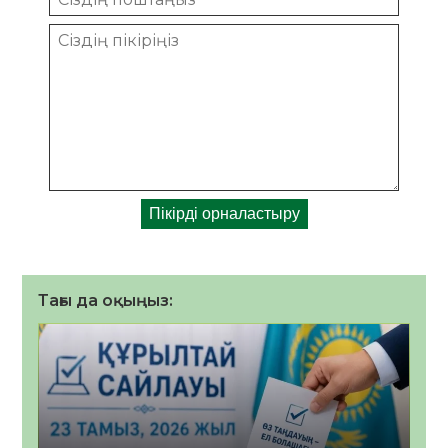
Тағы да оқыңыз: