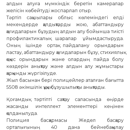
алдын алуға мүмкіндік беретін камералар
желісін көбейтуді жоспарлап отыр.
Тәртіп сақшылары облыс көлеміндегі елді
мекендерде қалдықтарды жою, абаттандыру
қағидаларын бұзудың алдын алу бойынша тиісті
профилактикалық шаралар ұйымдастыруда.
Оның ішінде ортақ пайдалану орындарын
ластау, абаттандыру қағидаларын бұзу, стихиялық
қоқыс орындарын және олардың пайда болу
көздерін анықтау және алдын алу жұмыстары
қарқынды жүргізілуде.
Жыл басынан бері полицейлер аталған бағытта
5508 әкімшілік құқық бұзушылықты анықтады.
Қоғамдық тәртіпті сақтау саласында өңірде
жасанды интеллект элементтері кеңінен
қолданылуда.
Полиция басқармасы Жедел басқару
орталығының 40 дана бейнебақылау