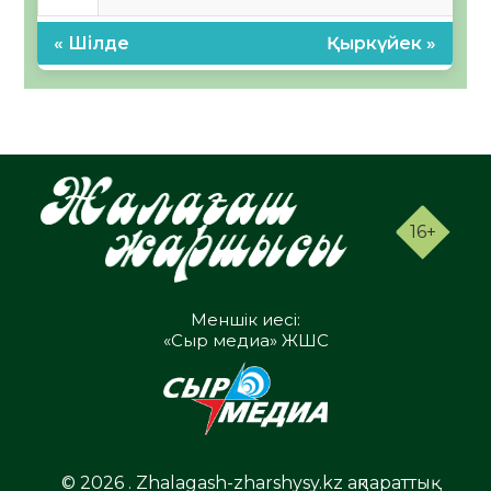
« Шілде
Қыркүйек »
16+
Меншік иесі:
«Сыр медиа» ЖШС
© 2026 . Zhalagash-zharshysy.kz ақпараттық