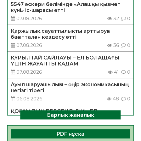
5547 әскери бөлімінде «Алғашқы қызмет
күні» іс-шарасы өтті
07.08.2026
32
0
Қаржылық сауаттылықты арттыруға
бағытталған кездесу өтті
07.08.2026
36
0
ҚҰРЫЛТАЙ САЙЛАУЫ – ЕЛ БОЛАШАҒЫ
ҮШІН ЖАУАПТЫ ҚАДАМ
07.08.2026
41
0
Ауыл шаруашылығы – өңір экономикасының
негізгі тірегі
06.08.2026
48
0
ҚОҒАМДЫҚ БЕЛСЕНДІЛІК – ЕЛ
Барлық жаңалық
ДАМУЫНЫҢ НЕГІЗІ
06.08.2026
46
0
PDF нұсқа
ҚҰРЫЛТАЙ САЙЛАУЫ – БОЛАШАҚҚА