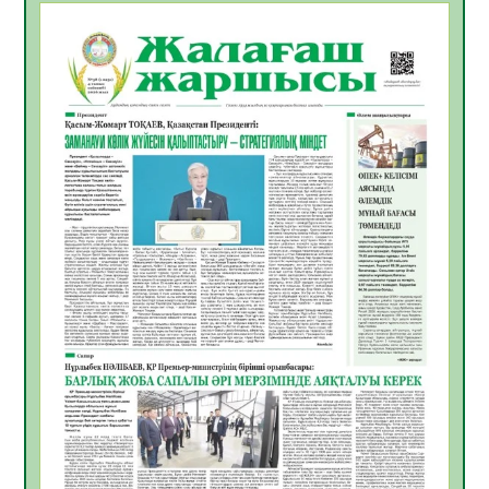
БАСТАР ЖАУАПТЫ ТАҢДАУ
06.08.2026
48
0
Инфекциялық ауруларға қарсы иммундау
жұмыстарының тиімділігі
06.08.2026
50
0
Көкжөтел ауруы туралы
06.08.2026
47
0
АПВ вакцинасы туралы мәлімет
06.08.2026
45
0
Open Air: Қызылорда облысы полиция
департаменті 20 мыңнан астам
көрерменнің қауіпсіздігін қамтамасыз етті
06.08.2026
59
0
ҚЫЗЫЛОРДАДА «САНАЛЫ ҰРПАҚ –
ЖАРҚЫН БОЛАШАҚ» АТТЫ КЕҢЕЙТІЛГЕН
МӘЖІЛІС ӨТТІ