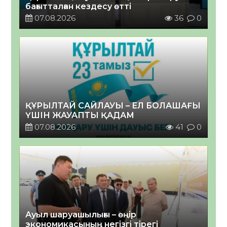
бағытталған кездесу өтті
07.08.2026
36
0
ҚҰРЫЛТАЙ САЙЛАУЫ – ЕЛ БОЛАШАҒЫ
ҮШІН ЖАУАПТЫ ҚАДАМ
07.08.2026
41
0
Ауыл шаруашылығы – өңір
экономикасының негізгі тірегі