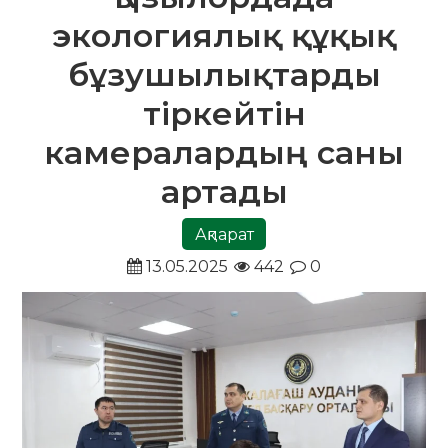
экологиялық құқық
бұзушылықтарды
тіркейтін
камералардың саны
артады
Ақпарат
13.05.2025
442
0