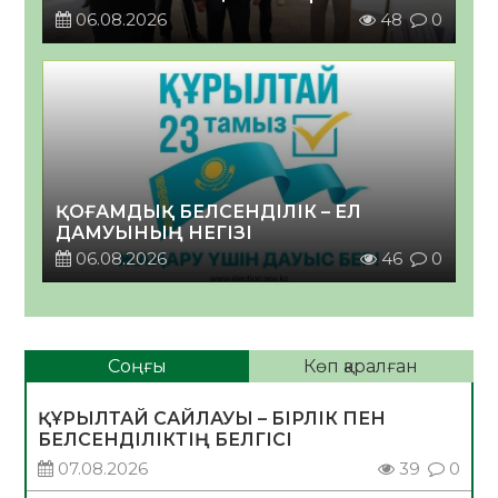
06.08.2026
48
0
ҚОҒАМДЫҚ БЕЛСЕНДІЛІК – ЕЛ
ДАМУЫНЫҢ НЕГІЗІ
06.08.2026
46
0
Соңғы
Көп қаралған
ҚҰРЫЛТАЙ САЙЛАУЫ – БІРЛІК ПЕН
БЕЛСЕНДІЛІКТІҢ БЕЛГІСІ
07.08.2026
39
0