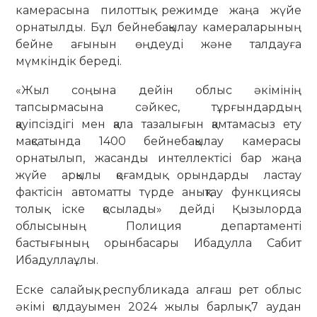
камерасына пилоттық режимде жаңа жүйе
орнатылды. Бұл бейнебақылау камераларының
бейне ағынын өңдеуді және талдауға
мүмкіндік береді.
«Жыл соңына дейін облыс әкімінің
тапсырмасына сәйкес, тұрғындардың
қауіпсіздігі мен қала тазалығын қамтамасыз ету
мақсатында 1400 бейнебақылау камерасы
орнатылып, жасанды интеллектісі бар жаңа
жүйе арқылы қоғамдық орындарды ластау
фактісін автоматты түрде анықтау функциясы
толық іске қосылады» дейді Қызылорда
облысының Полиция департаменті
бастығының орынбасары Ибадулла Сабит
Ибадуллаұлы.
Еске салайық, республикада алғаш рет облыс
әкімі қолдауымен 2024 жылы барлық 7 аудан