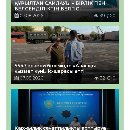
ҚҰРЫЛТАЙ САЙЛАУЫ – БІРЛІК ПЕН
БЕЛСЕНДІЛІКТІҢ БЕЛГІСІ
07.08.2026
39
0
5547 әскери бөлімінде «Алғашқы
қызмет күні» іс-шарасы өтті
07.08.2026
32
0
Қаржылық сауаттылықты арттыруға