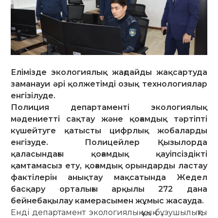
Елімізде экологиялық жағдайды жақсартуда
заманауи әрі қолжетімді озық технологиялар
енгізілуде.
Полиция департаменті экологиялық
мәдениетті сақтау және қоғамдық тәртіпті
күшейтуге қатысты цифрлық жобаларды
енгізуде. Полицейлер Қызылорда
қаласындағы қоғамдық қауіпсіздікті
қамтамасыз ету, қоғамдық орындарды ластау
фактілерін анықтау мақсатында Жедел
басқару орталығы арқылы 272 дана
бейнебақылау камерасымен жұмыс жасауда.
Енді департамент экологиялық құқық бұзушылықты