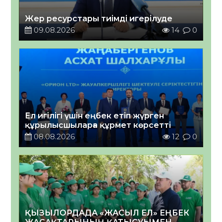
Жер ресурстары тиімді игерілуде
09.08.2026
14
0
Ел игілігі үшін еңбек етіп жүрген
құрылысшыларға құрмет көрсетті
08.08.2026
12
0
ҚЫЗЫЛОРДАДА «ЖАСЫЛ ЕЛ» ЕҢБЕК