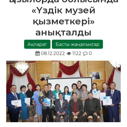
«Үздік музей
қызметкері»
анықталды
Ақпарат
Басты жаңалықтар
08.12.2022
1122
0