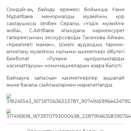
Сондай-ақ, байқау ережесі бойынша Ғани
Мұратбаев мемориалды музейінің қор
сақтаушысы Әлібек Сералы, «Үздік музейлік
жоба», С.Айтбаев атындағы көркемсурет
галереясының экскурсоводы Тасенова Айжан,
«Креативті маман», Шиелі аудандық тарихи-
өлкетану музейінің ғылыми қызметкері Әбутегі
Бекболат «Рухани құндылықтарды
насихаттаушы» номинацияларын өзара бөлісті.
Байқауға қатысқан қызметкерлер ақшалай
және бағалы сыйлықтармен марапатталды.