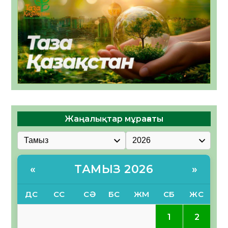
Жаңалықтар мұрағаты
ТАМЫЗ 2026
«
»
ДС
СС
СӘ
БС
ЖМ
СБ
ЖС
1
2