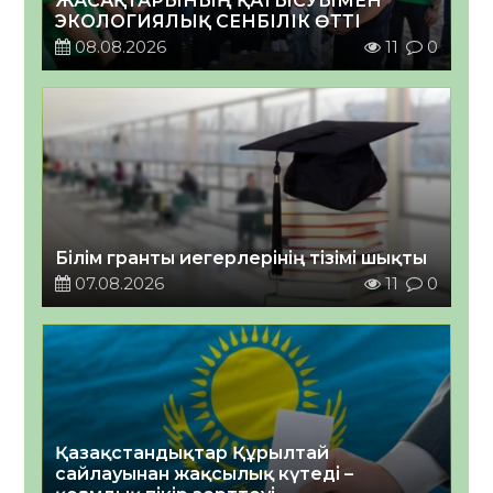
ЖАСАҚТАРЫНЫҢ ҚАТЫСУЫМЕН
ЭКОЛОГИЯЛЫҚ СЕНБІЛІК ӨТТІ
08.08.2026
11
0
Білім гранты иегерлерінің тізімі шықты
07.08.2026
11
0
Қазақстандықтар Құрылтай
сайлауынан жақсылық күтеді –