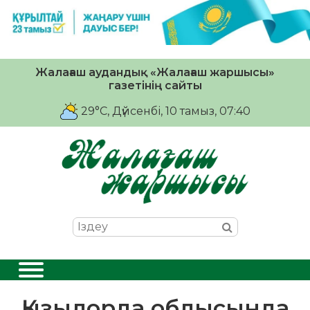
Жалағаш аудандық «Жалағаш жаршысы»
газетінің сайты
29°C
, Дүйсенбі, 10 тамыз, 07:40
Қызылорда облысында