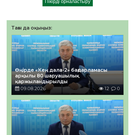
Тағы да оқыңыз:
Өңірде «Кең дала-2» бағдарламасы
арқылы 80 шаруашылық
қаржыландырылды
09.08.2026
12
0