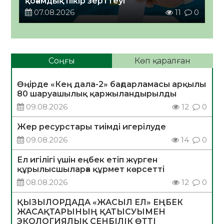
қоғамдық пікір зерттеуі
07.08.2026
11
0
Соңғы
Көп қаралған
Өңірде «Кең дала-2» бағдарламасы арқылы
80 шаруашылық қаржыландырылды
09.08.2026
12
0
Жер ресурстары тиімді игерілуде
09.08.2026
14
0
Ел игілігі үшін еңбек етіп жүрген
құрылысшыларға құрмет көрсетті
08.08.2026
12
0
ҚЫЗЫЛОРДАДА «ЖАСЫЛ ЕЛ» ЕҢБЕК
ЖАСАҚТАРЫНЫҢ ҚАТЫСУЫМЕН
ЭКОЛОГИЯЛЫҚ СЕНБІЛІК ӨТТІ