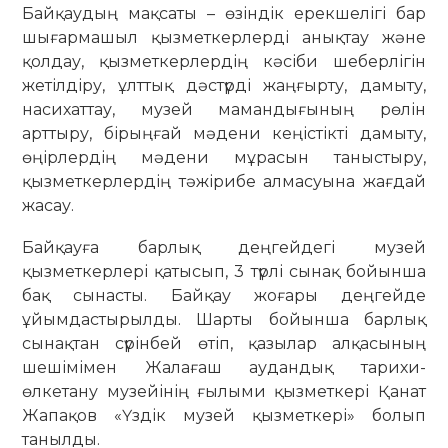
Байқаудың мақсаты – өзіндік ерекшелігі бар
шығармашыл қызметкерлерді анықтау және
қолдау, қызметкерлердің кәсіби шеберлігін
жетілдіру, ұлттық дәстүрді жаңғырту, дамыту,
насихаттау, музей мамандығының рөлін
арттыру, бірыңғай мәдени кеңістікті дамыту,
өңірлердің мәдени мұрасын таныстыру,
қызметкерлердің тәжірибе алмасуына жағдай
жасау.
Байқауға барлық деңгейдегі музей
қызметкерлері қатысып, 3 түрлі сынақ бойынша
бақ сынасты. Байқау жоғары деңгейде
ұйымдастырылды. Шарты бойынша барлық
сынақтан сүрінбей өтіп, қазылар алқасының
шешімімен Жалағаш аудандық тарихи-
өлкетану музейінің ғылыми қызметкері Қанат
Жапақов «Үздік музей қызметкері» болып
танылды.