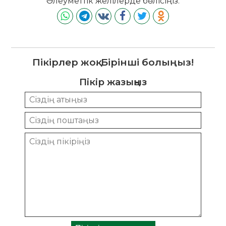
Әлеуметтік желілерде бөлісіңіз:
Пікірлер жоқ. Бірінші болыңыз!
Пікір жазыңыз