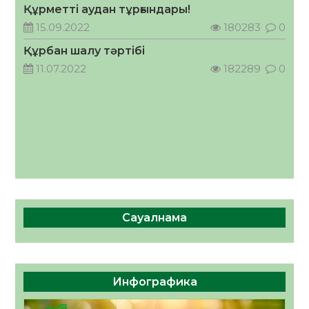
Құрметті аудан тұрғындары!
жұмыстарының тиімділігі
15.09.2022
180283
0
06.08.2026
66
0
Құрбан шалу тәртібі
11.07.2022
182289
0
Сауалнама
Инфографика