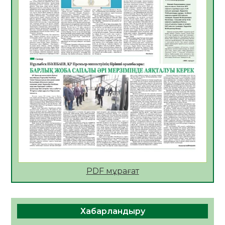
Қаржылық сауаттылықты арттыруға
бағытталған кездесу өтті
07.08.2026
51
0
ҚҰРЫЛТАЙ САЙЛАУЫ – ЕЛ БОЛАШАҒЫ
ҮШІН ЖАУАПТЫ ҚАДАМ
07.08.2026
55
0
Ауыл шаруашылығы – өңір экономикасының
негізгі тірегі
06.08.2026
63
0
ҚОҒАМДЫҚ БЕЛСЕНДІЛІК – ЕЛ
ДАМУЫНЫҢ НЕГІЗІ
06.08.2026
62
0
PDF мұрағат
ҚҰРЫЛТАЙ САЙЛАУЫ – БОЛАШАҚҚА
БАСТАР ЖАУАПТЫ ТАҢДАУ
06.08.2026
65
0
Хабарландыру
Инфекциялық ауруларға қарсы иммундау