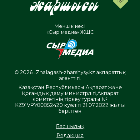
16+
Меншік иесі:
«Сыр медиа» ЖШС
© 2026 . Zhalagash-zharshysy.kz ақпараттық
агенттігі.
Қазақстан Республикасы Ақпарат және
Қоғамдық даму министрлігі,Ақпарат
комитетінің тіркеу туралы №
KZ91VPY00052420 куәлігі 21.07.2022 жылы
берілген
Басшылық
Редакция