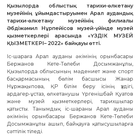
Қызылорда облыстық тарихи-өлкетану
музейінің ұйымдастыруымен Арал аудандық
тарихи-өлкетану музейінің филиалы
Әбдіжәмил Нұрпейісов музей-үйінде музей
қызметкерлері арасында «ҮЗДІК МУЗЕЙ
ҚЫЗМЕТКЕРІ– 2022» байқауы өтті.
Іс-шараға Арал ауданы әкімінің орынбасары
Бержанов Кете-Төлеби Досымжанұлы,
Қызылорда облысының мәдениет және спорт
басқармасының бөлім басшысы Жанар
Нұржақыпова, ҚР білім беру ісінің үздігі,
ардагер-ұстаз, өлкетанушы Үргенішбай Қуатов
және музей қызметкерлері, тарихшылар
қатысты. Танымдық іс-шараны Арал ауданы
әкімінің орынбасары Бержанов Кете-Төлеби
Досымжанұлы ашып, байқауға қатысушыларға
сәттілік тіледі.