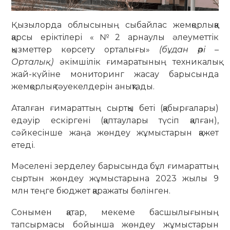
Қызылорда облысының сыбайлас жемқорлыққа
қарсы еріктілері «№2 арнаулы әлеуметтік
қызметтер көрсету орталығы»
(бұдан әрі –
Орталық)
әкімшілік ғимаратының техникалық
жай-күйіне мониторинг жасау барысында
жемқорлық тәуекелдерін анықтады.
Аталған ғимараттың сыртқы беті (қабырғалары)
едәуір ескіргені (қаптаулары түсіп қалған),
сәйкесінше жаңа жөндеу жұмыстарын қажет
етеді.
Мәселені зерделеу барысында бұл ғимараттың
сыртын жөндеу жұмыстарына 2023 жылы 9
млн теңге бюджет қаражаты бөлінген.
Сонымен қатар, мекеме басшылығының
тапсырмасы бойынша жөндеу жұмыстарын