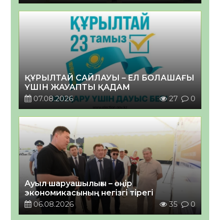
ҚҰРЫЛТАЙ САЙЛАУЫ – ЕЛ БОЛАШАҒЫ
ҮШІН ЖАУАПТЫ ҚАДАМ
07.08.2026
27
0
Ауыл шаруашылығы – өңір
экономикасының негізгі тірегі
06.08.2026
35
0