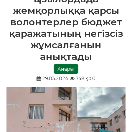
жемқорлыққа қарсы
волонтерлер бюджет
қаражатының негізсіз
жұмсалғанын
анықтады
Ақпарат
29.03.2024
748
0