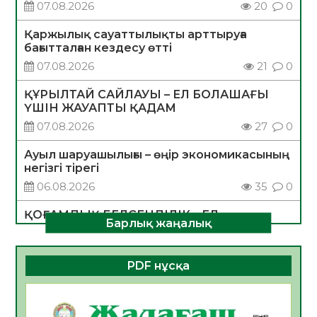
07.08.2026
20
0
Қаржылық сауаттылықты арттыруға
бағытталған кездесу өтті
07.08.2026
21
0
ҚҰРЫЛТАЙ САЙЛАУЫ – ЕЛ БОЛАШАҒЫ
ҮШІН ЖАУАПТЫ ҚАДАМ
07.08.2026
27
0
Ауыл шаруашылығы – өңір экономикасының
негізгі тірегі
06.08.2026
35
0
ҚОҒАМДЫҚ БЕЛСЕНДІЛІК – ЕЛ
Барлық жаңалық
ДАМУЫНЫҢ НЕГІЗІ
06.08.2026
32
0
PDF нұсқа
ҚҰРЫЛТАЙ САЙЛАУЫ – БОЛАШАҚҚА
БАСТАР ЖАУАПТЫ ТАҢДАУ
06.08.2026
35
0