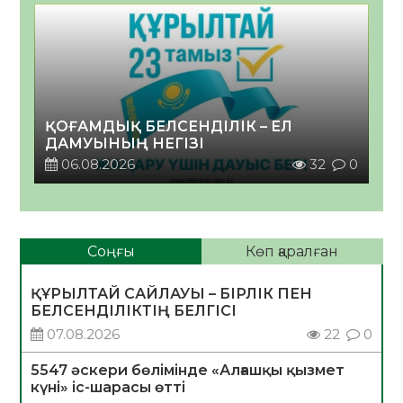
ҚОҒАМДЫҚ БЕЛСЕНДІЛІК – ЕЛ
ДАМУЫНЫҢ НЕГІЗІ
06.08.2026
32
0
Соңғы
Көп қаралған
ҚҰРЫЛТАЙ САЙЛАУЫ – БІРЛІК ПЕН
БЕЛСЕНДІЛІКТІҢ БЕЛГІСІ
07.08.2026
22
0
5547 әскери бөлімінде «Алғашқы қызмет
күні» іс-шарасы өтті