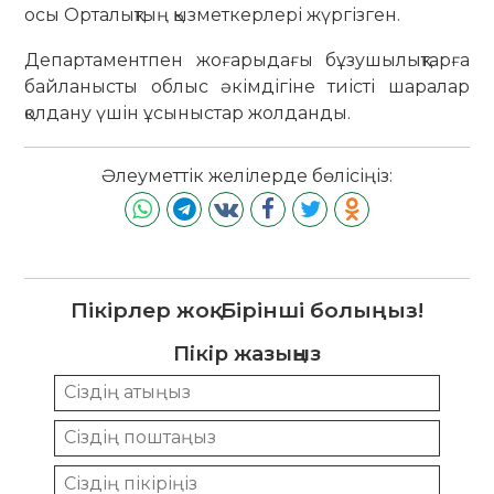
осы Орталықтың қызметкерлері жүргізген.
Департаментпен жоғарыдағы бұзушылықтарға
байланысты облыс әкімдігіне тиісті шаралар
қолдану үшін ұсыныстар жолданды.
Әлеуметтік желілерде бөлісіңіз:
Пікірлер жоқ. Бірінші болыңыз!
Пікір жазыңыз