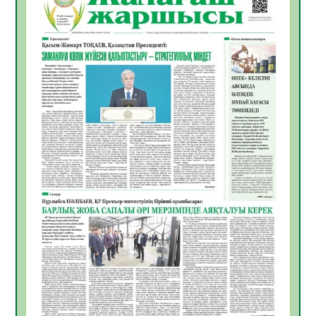
Инфекциялық ауруларға қарсы иммундау
жұмыстарының тиімділігі
06.08.2026
36
0
Көкжөтел ауруы туралы
06.08.2026
33
0
АПВ вакцинасы туралы мәлімет
06.08.2026
33
0
Open Air: Қызылорда облысы полиция
департаменті 20 мыңнан астам
көрерменнің қауіпсіздігін қамтамасыз етті
06.08.2026
45
0
ҚЫЗЫЛОРДАДА «САНАЛЫ ҰРПАҚ –
ЖАРҚЫН БОЛАШАҚ» АТТЫ КЕҢЕЙТІЛГЕН
МӘЖІЛІС ӨТТІ
05.08.2026
45
0