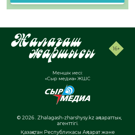
16+
Меншік иесі:
«Сыр медиа» ЖШС
© 2026 . Zhalagash-zharshysy.kz ақпараттық
агенттігі.
Қазақстан Республикасы Ақпарат және