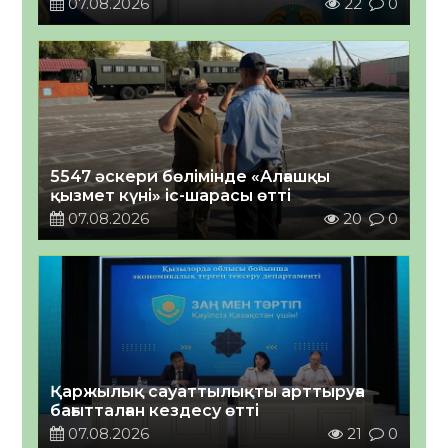
07.08.2026
22
0
5547 әскери бөлімінде «Алғашқы
қызмет күні» іс-шарасы өтті
07.08.2026
20
0
Қаржылық сауаттылықты арттыруға
бағытталған кездесу өтті
07.08.2026
21
0