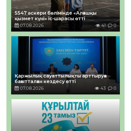
5547 әскери бөлімінде «Алғашқы
қызмет күні» іс-шарасы өтті
07.08.2026
41
0
Қаржылық сауаттылықты арттыруға
бағытталған кездесу өтті
07.08.2026
43
0