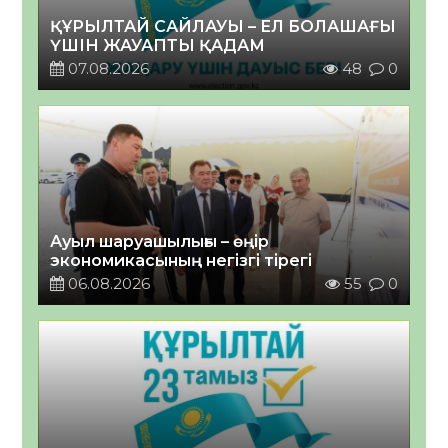
ҚҰРЫЛТАЙ САЙЛАУЫ – ЕЛ БОЛАШАҒЫ
ҮШІН ЖАУАПТЫ ҚАДАМ
07.08.2026
48
0
Ауыл шаруашылығы – өңір
экономикасының негізгі тірегі
06.08.2026
55
0