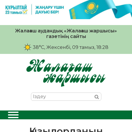
Жалағаш аудандық «Жалағаш жаршысы»
газетінің сайты
38°C
, Жексенбі, 09 тамыз, 18:28
Қызылорданың