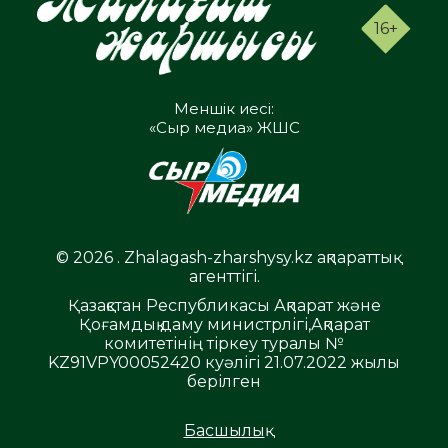
16+
Меншік иесі:
«Сыр медиа» ЖШС
© 2026 . Zhalagash-zharshysy.kz ақпараттық
агенттігі.
Қазақстан Республикасы Ақпарат және
Қоғамдық даму министрлігі,Ақпарат
комитетінің тіркеу туралы №
KZ91VPY00052420 куәлігі 21.07.2022 жылы
берілген
Басшылық