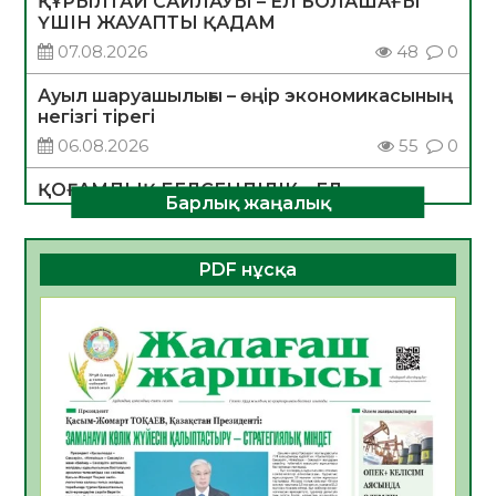
ҚҰРЫЛТАЙ САЙЛАУЫ – ЕЛ БОЛАШАҒЫ
ҮШІН ЖАУАПТЫ ҚАДАМ
07.08.2026
48
0
Ауыл шаруашылығы – өңір экономикасының
негізгі тірегі
06.08.2026
55
0
ҚОҒАМДЫҚ БЕЛСЕНДІЛІК – ЕЛ
Барлық жаңалық
ДАМУЫНЫҢ НЕГІЗІ
06.08.2026
53
0
PDF нұсқа
ҚҰРЫЛТАЙ САЙЛАУЫ – БОЛАШАҚҚА
БАСТАР ЖАУАПТЫ ТАҢДАУ
06.08.2026
55
0
Инфекциялық ауруларға қарсы иммундау
жұмыстарының тиімділігі
06.08.2026
57
0
Көкжөтел ауруы туралы