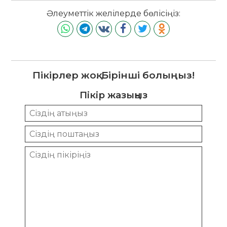
Әлеуметтік желілерде бөлісіңіз:
Пікірлер жоқ. Бірінші болыңыз!
Пікір жазыңыз