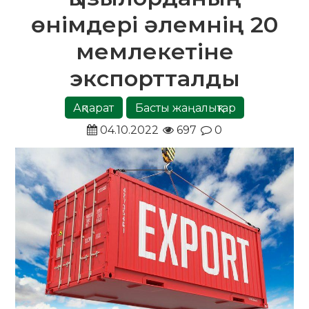
өнімдері әлемнің 20
мемлекетіне
экспортталды
Ақпарат
Басты жаңалықтар
04.10.2022
697
0