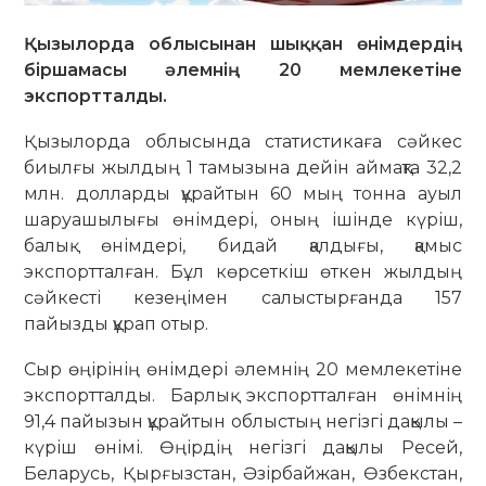
Қызылорда облысынан шыққан өнімдердің
біршамасы әлемнің 20 мемлекетіне
экспортталды.
Қызылорда облысында статистикаға сәйкес
биылғы жылдың 1 тамызына дейін аймақта 32,2
млн. долларды құрайтын 60 мың тонна ауыл
шаруашылығы өнімдері, оның ішінде күріш,
балық өнімдері, бидай қалдығы, қамыс
экспортталған. Бұл көрсеткіш өткен жылдың
сәйкесті кезеңімен салыстырғанда 157
пайызды құрап отыр.
Сыр өңірінің өнімдері әлемнің 20 мемлекетіне
экспортталды. Барлық экспортталған өнімнің
91,4 пайызын құрайтын облыстың негізгі дақылы –
күріш өнімі. Өңірдің негізгі дақылы Ресей,
Беларусь, Қырғызстан, Әзірбайжан, Өзбекстан,