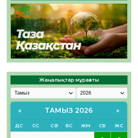
Жаңалықтар мұрағаты
ТАМЫЗ 2026
«
»
ДС
СС
СӘ
БС
ЖМ
СБ
ЖС