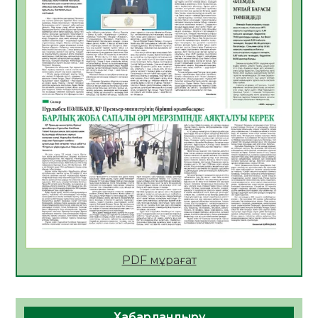
06.08.2026
55
0
АПВ вакцинасы туралы мәлімет
06.08.2026
56
0
Open Air: Қызылорда облысы полиция
департаменті 20 мыңнан астам
көрерменнің қауіпсіздігін қамтамасыз етті
06.08.2026
66
0
ҚЫЗЫЛОРДАДА «САНАЛЫ ҰРПАҚ –
ЖАРҚЫН БОЛАШАҚ» АТТЫ КЕҢЕЙТІЛГЕН
МӘЖІЛІС ӨТТІ
05.08.2026
67
0
Қазақстан Орталық Азиядағы көшуге ең
қолайлы ел атанды
05.08.2026
69
0
PDF мұрағат
Өрт қауіпсіздігі талаптарын сақтау – әр
азаматтың міндеті
Хабарландыру