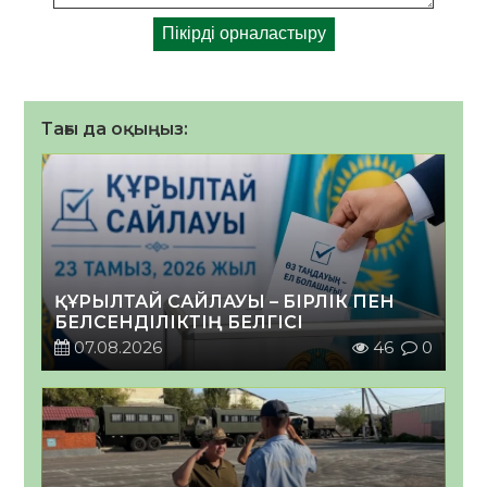
Тағы да оқыңыз:
ҚҰРЫЛТАЙ САЙЛАУЫ – БІРЛІК ПЕН
БЕЛСЕНДІЛІКТІҢ БЕЛГІСІ
07.08.2026
46
0