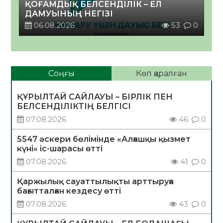
ҚОҒАМДЫҚ БЕЛСЕНДІЛІК – ЕЛ
ДАМУЫНЫҢ НЕГІЗІ
06.08.2026
53
0
Соңғы
Көп қаралған
ҚҰРЫЛТАЙ САЙЛАУЫ – БІРЛІК ПЕН
БЕЛСЕНДІЛІКТІҢ БЕЛГІСІ
07.08.2026
46
0
5547 әскери бөлімінде «Алғашқы қызмет
күні» іс-шарасы өтті
07.08.2026
41
0
Қаржылық сауаттылықты арттыруға
бағытталған кездесу өтті
07.08.2026
43
0