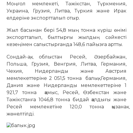
Моңғол мемлекеті, Тәжікстан, Түркмения,
Украина, Грузия, Литва, Түркия және Ирак
елдеріне экспортталып отыр.
Жыл басынан бері 54,8 мың тонна күріш өнімі
экспортталып, былтырғы жылдың сәйкесті
кезеңімен салыстырғанда 148,6 пайызға артты.
Сондай-ақ, облыстан Ресей, Әзербайжан,
Польша, Грузия, Венгрия, Литва, Германия,
Чехия, Нидерланды және Австрия
мемлекеттеріне 2 051,5 тонна балық, Германия,
Дания және Нидерланды мемлекеттеріне 1
921,7 тонна қамыс, Ресей, Өзбекстан және
Тәжікстанға 1046,8 тонна бидай қалдығы және
Ресей мемлекетіне 120,0 тонна қызанақ
жөнелтілді.