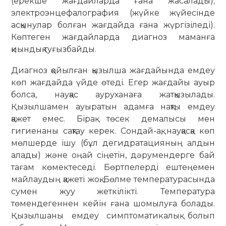
(ерекше жағдайларда ғана жасалады);
электроэнцефалография (жүйке жүйесінде
асқынулар болған жағдайда ғана жүргізіледі).
Көптеген жағдайларда диагноз маманға
қиындық туғызбайды.
Диагноз қойылған қызылша жағдайында емдеу
көп жағдайда үйде өтеді. Егер жағдайы ауыр
болса, науқас ауруханаға жатқызылады.
Қызылшамен ауыратын адамға нақты емдеу
қажет емес. Бірақ төсек демалысы мен
гигиенаны сақтау керек. Сондай-ақ, науқасқа көп
мөлшерде ішу (бұл дегидратацияның алдын
алады) және оңай сіңетін, дәрумендерге бай
тағам көмектеседі. Бөртпелерді ештеңемен
майлаудың қажеті жоқ. Бөлме температурасында
сумен жуу жеткілікті. Температура
төмендегеннен кейін ғана шомылуға болады.
Қызылшаны емдеу симптоматикалық болып