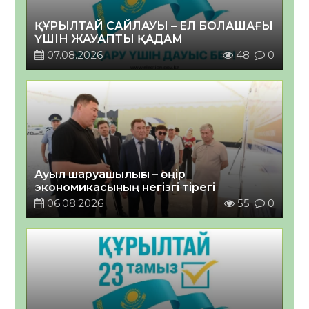
ҚҰРЫЛТАЙ САЙЛАУЫ – ЕЛ БОЛАШАҒЫ
ҮШІН ЖАУАПТЫ ҚАДАМ
07.08.2026
48
0
Ауыл шаруашылығы – өңір
экономикасының негізгі тірегі
06.08.2026
55
0