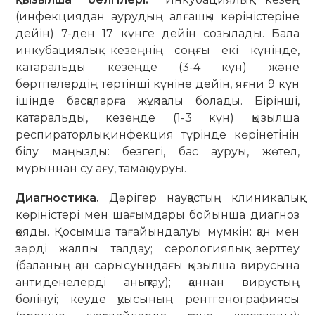
(инфекциядан аурудың алғашқы көріністеріне
дейін) 7-ден 17 күнге дейін созылады. Бала
инкубациялық кезеңнің соңғы екі күнінде,
катаральды кезеңде (3-4 күн) және
бөртпелердің төртінші күніне дейін, яғни 9 күн
ішінде басқаларға жұқпалы болады. Бірінші,
катаральды, кезеңде (1-3 күн) қызылша
респираторлық инфекция түрінде көрінетінін
білу маңызды: безгегі, бас ауруы, жөтел,
мұрыннан су ағу, тамақ ауруы.
Диагностика.
Дәрігер науқастың клиникалық
көріністері мен шағымдары бойынша диагноз
қояды. Қосымша тағайындалуы мүмкін: қан мен
зәрді жалпы талдау; серологиялық зерттеу
(баланың қан сарысуындағы қызылша вирусына
антиденелерді анықтау); қаннан вирустың
бөлінуі; кеуде қуысының рентгенографиясы