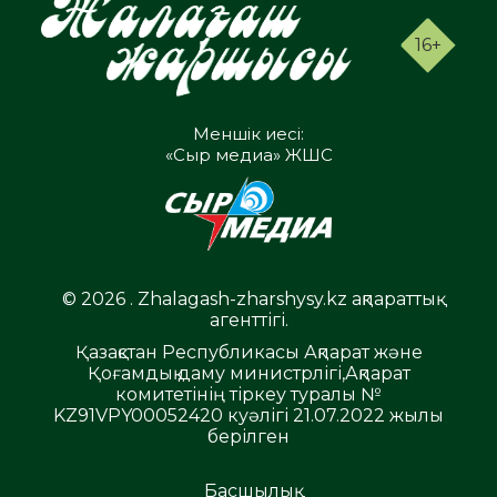
16+
Меншік иесі:
«Сыр медиа» ЖШС
© 2026 . Zhalagash-zharshysy.kz ақпараттық
агенттігі.
Қазақстан Республикасы Ақпарат және
Қоғамдық даму министрлігі,Ақпарат
комитетінің тіркеу туралы №
KZ91VPY00052420 куәлігі 21.07.2022 жылы
берілген
Басшылық