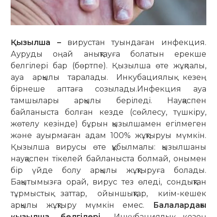
Қызылша –
вирустан туындаған инфекция.
Ауруды оңай анықтауға болатын ерекше
белгілері бар (бөртпе). Қызылша өте жұқпалы,
ауа арқылы таралады. Инкубациялық кезең
бірнеше аптаға созылады.Инфекция ауа
тамшылары арқылы беріледі. Науқаспен
байланыста болған кезде (сөйлесу, түшкіру,
жөтелу кезінде) бұрын қызылшамен егілмеген
және ауырмаған адам 100% жұқтыруы мүмкін.
Қызылша вирусы өте құбылмалы: қызылшаны
науқаспен тікелей байланыста болмай, онымен
бір үйде болу арқылы жұқтыруға болады.
Бақытымызға орай, вирус тез өледі, сондықтан
тұрмыстық заттар, ойыншықтар, киім-кешек
арқылы жұқтыру мүмкін емес.
Балалардағы
қызылша белгілері.
Инкубациялық кезең