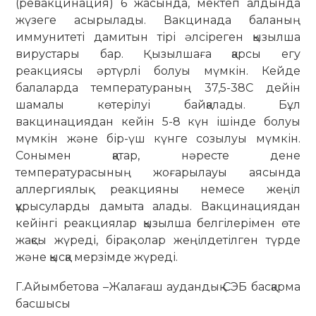
(ревакцинация) 6 жасында, мектеп алдында
жүзеге асырылады. Вакцинада баланың
иммунитеті дамитын тірі әлсіреген қызылша
вирустары бар. Қызылшаға қарсы егу
реакциясы әртүрлі болуы мүмкін. Кейде
балаларда температураның 37,5-38С дейін
шамалы көтерілуі байқалады. Бұл
вакцинациядан кейін 5-8 күн ішінде болуы
мүмкін және бір-үш күнге созылуы мүмкін.
Сонымен қатар, нәресте дене
температурасының жоғарылауы аясында
аллергиялық реакцияны немесе жеңіл
құрысуларды дамыта алады. Вакцинациядан
кейінгі реакциялар қызылша белгілерімен өте
жақсы жүреді, бірақ олар жеңілдетілген түрде
және қысқа мерзімде жүреді.
Г.Айымбетова –Жалағаш аудандық СЭБ басқарма
басшысы