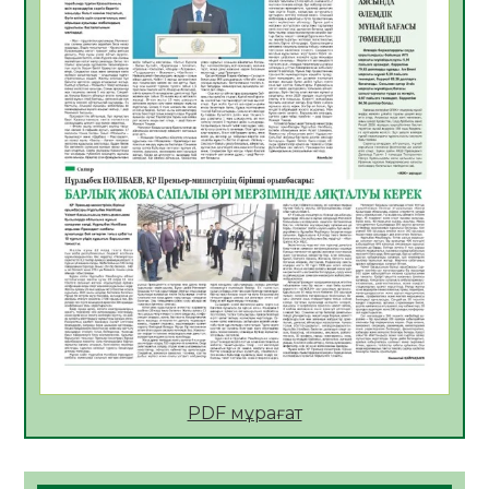
06.08.2026
55
0
АПВ вакцинасы туралы мәлімет
06.08.2026
56
0
Open Air: Қызылорда облысы полиция
департаменті 20 мыңнан астам
көрерменнің қауіпсіздігін қамтамасыз етті
06.08.2026
66
0
ҚЫЗЫЛОРДАДА «САНАЛЫ ҰРПАҚ –
ЖАРҚЫН БОЛАШАҚ» АТТЫ КЕҢЕЙТІЛГЕН
МӘЖІЛІС ӨТТІ
05.08.2026
67
0
Қазақстан Орталық Азиядағы көшуге ең
қолайлы ел атанды
05.08.2026
69
0
PDF мұрағат
Өрт қауіпсіздігі талаптарын сақтау – әр
азаматтың міндеті