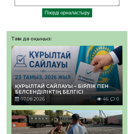
Тағы да оқыңыз:
ҚҰРЫЛТАЙ САЙЛАУЫ – БІРЛІК ПЕН
БЕЛСЕНДІЛІКТІҢ БЕЛГІСІ
07.08.2026
46
0