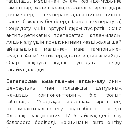
табылады. Мұрыннан су ағу кезінде-мұрынға
тамшылар, жөтел кезінде-жөтелге қарсы дәрі-
дәрмектер, температурада-антипиретиктер
және т.б. жалпы белгілерді (жөтел, температура)
жеңілдету үшін әртүрлі қақырық түсіретін және
антипиретикалық препараттар қолданылады.
Алдын алу үшін конъюнктивит көзді жылы шай
қайнатқышына малынған мақта тампонымен
жуады. Антибиотиктер, әдетте, қолданылмайды.
Олар асқынуға күдік туындаған кезде
тағайындалады.
Балалардағы қызылшаның алдын-алу
оның
денсаулығы мен толыққанды дамуының
маңызды компоненттерінің бірі болып
табылады. Сондықтан қызылшаға қарсы егу
профилактикалық егу күнтізбесіне кіреді.
Алғашқы вакцинация 12-15 айлық дені сау
балаларға беріледі. Вакцинаны қайта енгізу