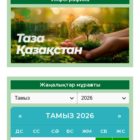
Жаңалықтар мұрағаты
ТАМЫЗ 2026
«
»
ДС
СС
СӘ
БС
ЖМ
СБ
ЖС