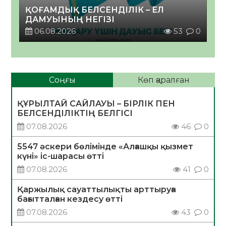
ҚОҒАМДЫҚ БЕЛСЕНДІЛІК – ЕЛ
ДАМУЫНЫҢ НЕГІЗІ
06.08.2026
53
0
Соңғы
Көп қаралған
ҚҰРЫЛТАЙ САЙЛАУЫ – БІРЛІК ПЕН
БЕЛСЕНДІЛІКТІҢ БЕЛГІСІ
07.08.2026
46
0
5547 әскери бөлімінде «Алғашқы қызмет
күні» іс-шарасы өтті
07.08.2026
41
0
Қаржылық сауаттылықты арттыруға
бағытталған кездесу өтті
07.08.2026
43
0