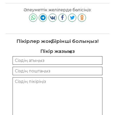
Әлеуметтік желілерде бөлісіңіз:
Пікірлер жоқ. Бірінші болыңыз!
Пікір жазыңыз