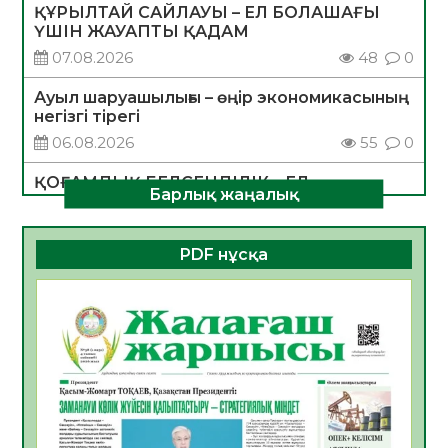
ҚҰРЫЛТАЙ САЙЛАУЫ – ЕЛ БОЛАШАҒЫ
ҮШІН ЖАУАПТЫ ҚАДАМ
07.08.2026
48
0
Ауыл шаруашылығы – өңір экономикасының
негізгі тірегі
06.08.2026
55
0
ҚОҒАМДЫҚ БЕЛСЕНДІЛІК – ЕЛ
Барлық жаңалық
ДАМУЫНЫҢ НЕГІЗІ
06.08.2026
53
0
PDF нұсқа
ҚҰРЫЛТАЙ САЙЛАУЫ – БОЛАШАҚҚА
БАСТАР ЖАУАПТЫ ТАҢДАУ
06.08.2026
55
0
Инфекциялық ауруларға қарсы иммундау
жұмыстарының тиімділігі
06.08.2026
57
0
Көкжөтел ауруы туралы