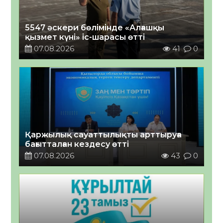
5547 әскери бөлімінде «Алғашқы
қызмет күні» іс-шарасы өтті
07.08.2026
41
0
Қаржылық сауаттылықты арттыруға
бағытталған кездесу өтті
07.08.2026
43
0