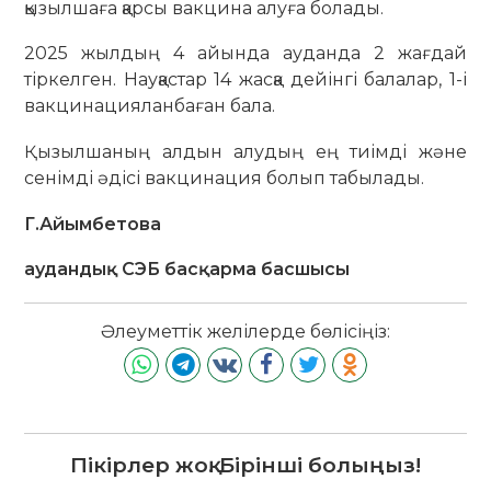
қызылшаға қарсы вакцина алуға болады.
2025 жылдың 4 айында ауданда 2 жағдай
тіркелген. Науқастар 14 жасқа дейінгі балалар, 1-і
вакцинацияланбаған бала.
Қызылшаның алдын алудың ең тиімді және
сенімді әдісі вакцинация болып табылады.
Г.Айымбетова
аудандық СЭБ басқарма басшысы
Әлеуметтік желілерде бөлісіңіз:
Пікірлер жоқ. Бірінші болыңыз!