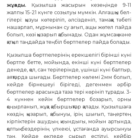
жұғады.
Қызылша жасырын кезе­ңін­де 9-11
жалпы 15-21 күнге со­зы­луы мүмкін. Алғашқы бел­
гі­лері: қызуы көтеріліп, әл­­сіз­деніп, та­маққа тәбеті
нашарлап, мұр­ны­нан су ағып, ащы жөтел пайда
болып, көзі қызарып қабынады. Одан жұм­сақ және
қатқыл таң­дайда теңбіл бөртпелер пайда бо­лады.
Қызылша бөртпелерінің ерек­­шелігі бірінші күні
бөртпе бетте, мойында, екінші күні бөртпелер
денеде, қол, сан тері­лерінде, үшінші күні бал­тыр,
аяқтарда шығады. Бөрт­пелер көлемі 2мм болып,
кейде бірнешеуі бірігеді, дегенмен әрбір
бөртпелер арасында та­за тері көрініп тұрады. 3-
4 күн­нен кейін бөртпелер бозарып, орны
қоңырланып, жұқа қа­быр­шықтар қалады. Қызыл­ша­ға
көздің қызарып, қабынуы, ірің шығып, таңертең
кірпік­те­рін ашудың қиындығы, мойын ар­тында,
қолтық бездерінің үлкеюі, ұстағанда ауырсынуы
тән. Кейде өкпеде сырыл есті­луі, кейбір