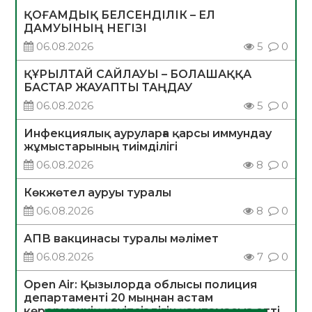
ҚОҒАМДЫҚ БЕЛСЕНДІЛІК – ЕЛ
ДАМУЫНЫҢ НЕГІЗІ
06.08.2026
5
0
ҚҰРЫЛТАЙ САЙЛАУЫ – БОЛАШАҚҚА
БАСТАР ЖАУАПТЫ ТАҢДАУ
06.08.2026
5
0
Инфекциялық ауруларға қарсы иммундау
жұмыстарының тиімділігі
06.08.2026
8
0
Көкжөтел ауруы туралы
06.08.2026
8
0
АПВ вакцинасы туралы мәлімет
06.08.2026
7
0
Open Air: Қызылорда облысы полиция
департаменті 20 мыңнан астам
көрерменнің қауіпсіздігін қамтамасыз етті