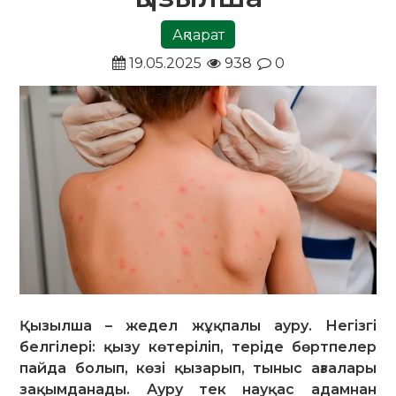
Ақпарат
19.05.2025
938
0
Қызылша – жедел жұқпалы ауру. Негізгі
белгілері: қызу көте­рі­ліп, теріде бөртпелер
пайда болып, көзі қы­за­рып, тыныс ағза­ла­ры
зақымданады. Ауру тек науқас адамнан