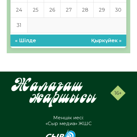
24
25
26
27
28
29
30
31
« Шілде
Қыркүйек »
16+
Меншік иесі:
«Сыр медиа» ЖШС