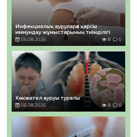
Инфекциялық ауруларға қарсы
иммундау жұмыстарының тиімділігі
06.08.2026
8
0
Көкжөтел ауруы туралы
06.08.2026
8
0