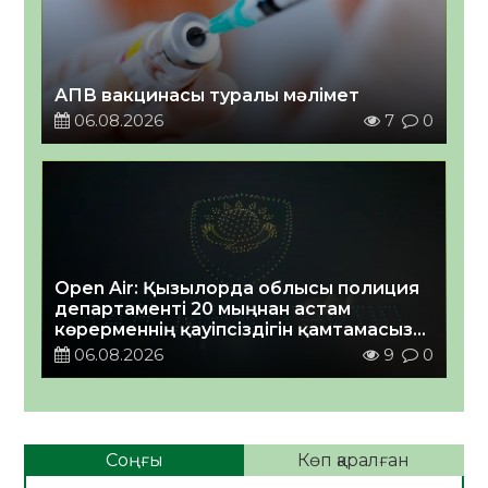
АПВ вакцинасы туралы мәлімет
06.08.2026
7
0
Open Air: Қызылорда облысы полиция
департаменті 20 мыңнан астам
көрерменнің қауіпсіздігін қамтамасыз
етті
06.08.2026
9
0
Соңғы
Көп қаралған