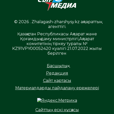
© 2026 . Zhalagash-zharshysy.kz ақпараттық
агенттігі.
Қазақстан Республикасы Ақпарат және
Қоғамдық даму министрлігі,Ақпарат
комитетінің тіркеу туралы №
KZ91VPY00052420 куәлігі 21.07.2022 жылы
берілген
Басшылық
Редакция
Сайт картасы
Материалдарды пайдалану ережелері
Сайттың ескі нұсқасы