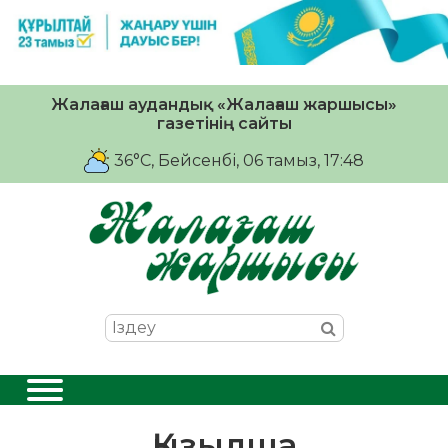
Жалағаш аудандық «Жалағаш жаршысы»
газетінің сайты
36°C
, Бейсенбі, 06 тамыз, 17:48
Қызылша