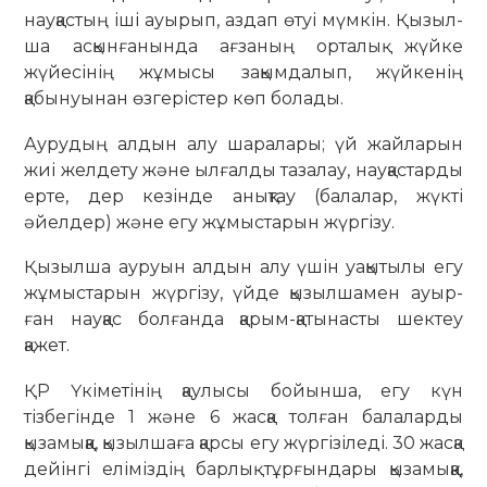
науқастың іші ауы­рып, аздап өтуі мүмкін. Қызыл­
ша асқынғанында ағзаның ор­­талық жүйке
жүйесінің жұ­мысы зақымдалып, жүйкенің
қабынуынан өзгерістер көп болады.
Аурудың алдын алу шара­лары; үй жайларын
жиі желдету және ылғалды тазалау, нау­қас­тарды
ерте, дер кезінде анық­тау (балалар, жүкті
әйелдер) және егу жұмыстарын жүргізу.
Қызылша ауруын алдын алу үшін уақытылы егу
жұмыстарын жүргізу, үйде қызылшамен ауыр­
ған науқас болғанда қа­рым-қатынасты шектеу
қажет.
ҚР Үкіметінің қаулысы бойынша, егу күн
тізбегінде 1 және 6 жасқа толған балаларды
қызамыққа, қызылшаға қарсы егу жүргізіледі. 30 жасқа
де­йін­гі еліміздің барлық тұрғындары қы­замыққа,