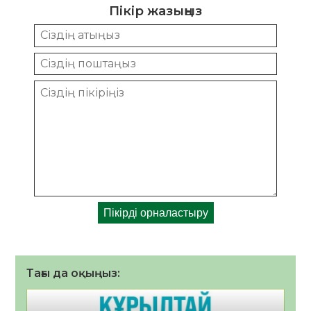
Пікір жазыңыз
Тағы да оқыңыз: