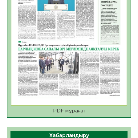
ҚҰРЫЛТАЙ САЙЛАУЫ – БІРЛІК ПЕН
БЕЛСЕНДІЛІКТІҢ БЕЛГІСІ
07.08.2026
58
0
5547 әскери бөлімінде «Алғашқы қызмет
күні» іс-шарасы өтті
07.08.2026
52
0
Қаржылық сауаттылықты арттыруға
бағытталған кездесу өтті
07.08.2026
55
0
ҚҰРЫЛТАЙ САЙЛАУЫ – ЕЛ БОЛАШАҒЫ
ҮШІН ЖАУАПТЫ ҚАДАМ
07.08.2026
59
0
PDF мұрағат
Ауыл шаруашылығы – өңір экономикасының
негізгі тірегі
06.08.2026
68
0
Хабарландыру