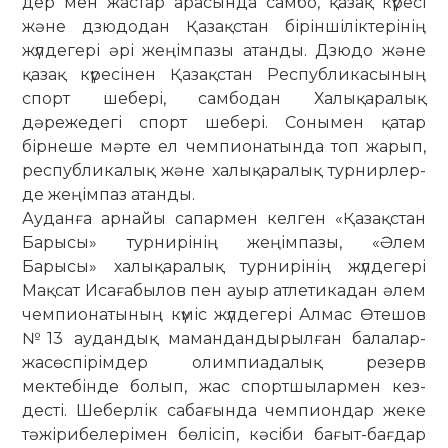
дер мен жастар арасында сам­бо, қазақ күресі
және дзюдодан Қа­зақс­тан біріншіліктерінің
жүлдегері әрі же­ңімпазы атанды. Дзюдо жә­не
қазақ күресінен Қазақстан Республика­сы­­­ның
спорт шебері, самбодан Ха­лық­а­­­ралық
дәрежедегі спорт шебе­рі. Со­нымен қатар
бірнеше мәрте ел чемпионатында топ жарып,
рес­пуб­ли­ка­лық және халықаралық турнирлер­
де жеңімпаз атанды.
Ауданға арнайы сапармен келген «Қазақстан
Барысы» турнирінің же­ңім­пазы, «Әлем
Барысы» халықа­ра­лық турнирінің жүлдегері
Мақсат Иса­ғабылов пен ауыр атлетикадан әлем
чемпионатының күміс жүлдегері Ал­мас Өтешов
№13 аудандық маман­дандырылған балалар-
жасөспірімдер олимпиадалық резерв
мектебінде бо­лып, жас спортшылармен кез­
десті. Ше­берлік сабағында чемпион­дар же­ке
тәжірибелерімен бөлісіп, кә­сіби ба­ғыт-бағдар