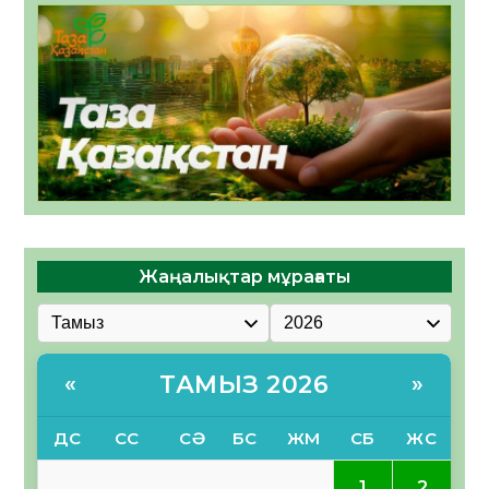
Жаңалықтар мұрағаты
ТАМЫЗ 2026
«
»
ДС
СС
СӘ
БС
ЖМ
СБ
ЖС
1
2