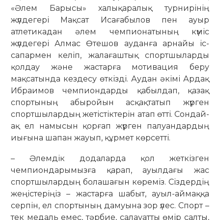
«Әлем Барысы» халықаралық турнирінің
жүлдегері Мақсат Исағабылов пен ауыр
атлетикадан әлем чемпионатының күміс
жүлдегері Алмас Өтешов ауданға арнайы іс-
сапармен келіп, жалағаштық спортшыларды
қолдау және жастарға мотивация беру
мақсатында кездесу өткізді. Аудан әкімі Ардақ
Ибраимов чемпиондарды қабылдап, қазақ
спортының абыройын асқақтатып жүрген
спортшылардың жетістіктерін атап өтті. Сондай-
ақ ел намысын қорғап жүрген палуандардың
иығына шапан жауып, құрмет көрсетті.
– Әлемдік додаларда қол жеткізген
чемпиондарымызға қарап, ауылдағы жас
спортшылардың болашағын кө­реміз. Сіздердің
жеңістеріңіз – жас­тар­ға шабыт, ауыл-аймаққа
серпін, ел спортының дамуына зор үлес. Спорт –
тек медаль емес, тәрбие, са­ла­уатты өмір салты,