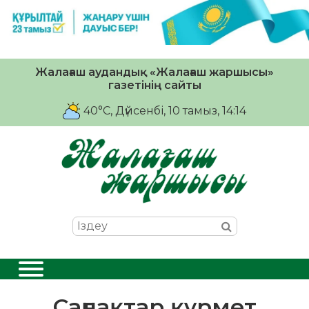
Жалағаш аудандық «Жалағаш жаршысы»
газетінің сайты
40°C
, Дүйсенбі, 10 тамыз, 14:14
Саңлақтар құрмет