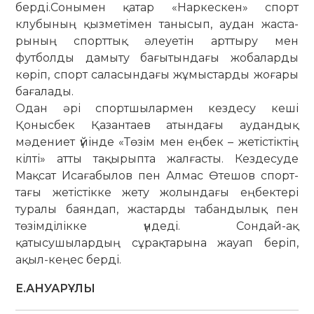
берді.Сонымен қатар «Наркескен» спорт
клубының қыз­метімен танысып, ау­дан жаста­
ры­ның спорттық әлеуетін арт­­тыру мен
футболды дамыту бағы­тын­дағы жо­баларды
көріп, спорт са­ла­сындағы жұ­мыстарды жоғары
баға­ла­ды.
Одан әрі спортшылармен кездесу кеші
Қонысбек Қазантаев атындағы ау­дандық
мәдениет үйінде «Төзім мен еңбек – жетістіктің
кілті» атты та­қырыпта жалғасты. Кездесуде
Мақсат Исағабылов пен Алмас Өтешов спорт­
тағы жетістікке жету жолындағы ең­бектері
туралы баяндап, жастарды та­бандылық пен
төзімділікке үндеді. Сондай-ақ
қатысушылардың сұрақта­рына жауап беріп,
ақыл-кеңес берді.
Е.АНУАРҰЛЫ