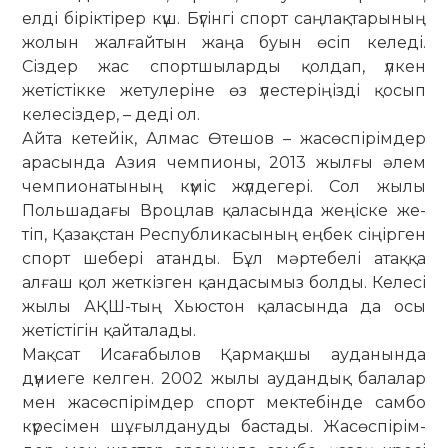
елді біріктірер күш. Бүгінгі спорт саңлақтарының
жо­лын жалғайтын жаңа буын өсіп ке­леді.
Сіздер жас спортшыларды қол­дап, үлкен
жетістікке жетулеріне өз үлес­теріңізді қосып
келесіздер, – деді ол.
Айта кетейік, Алмас Өтешов – жас­өс­­пірімдер
арасында Азия чем­­пио­ны, 2013 жылғы әлем
чем­пио­­на­тының күміс жүлдегері. Сол жылы
Поль­ша­дағы Вроцлав қала­сын­да же­ңіске же­
тіп, Қазақстан Рес­пуб­ли­касының ең­бек сіңірген
спорт шебері атанды. Бұл мәртебелі атаққа
алғаш қол жет­кізген қандасымыз болды. Келесі
жы­лы АҚШ-тың Хьюстон қаласында да осы
жетістігін қайталады.
Мақсат Исағабылов Қармақшы ау­данында
дүниеге келген. 2002 жы­лы аудандық балалар
мен жасөспірім­дер спорт мектебінде самбо
күре­сі­мен шұғылдануды бастады. Жасөс­пі­рім­