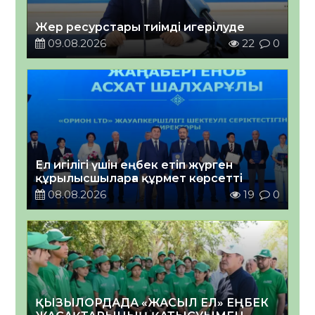
Жер ресурстары тиімді игерілуде
09.08.2026
22
0
Ел игілігі үшін еңбек етіп жүрген
құрылысшыларға құрмет көрсетті
08.08.2026
19
0
ҚЫЗЫЛОРДАДА «ЖАСЫЛ ЕЛ» ЕҢБЕК