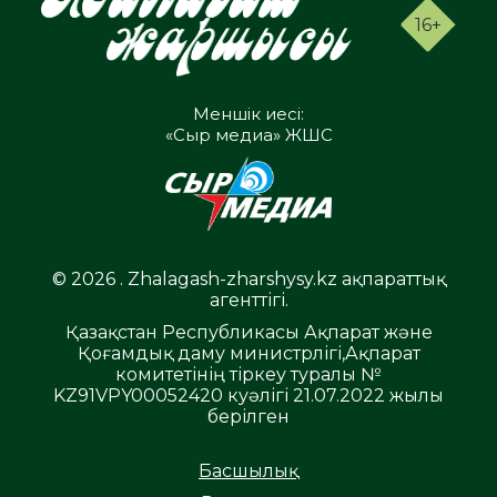
16+
Меншік иесі:
«Сыр медиа» ЖШС
© 2026 . Zhalagash-zharshysy.kz ақпараттық
агенттігі.
Қазақстан Республикасы Ақпарат және
Қоғамдық даму министрлігі,Ақпарат
комитетінің тіркеу туралы №
KZ91VPY00052420 куәлігі 21.07.2022 жылы
берілген
Басшылық