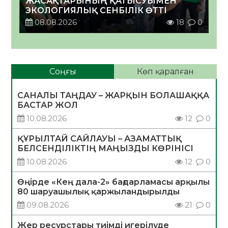
ЖАСАҚТАРЫНЫҢ ҚАТЫСУЫМЕН
ЭКОЛОГИЯЛЫҚ СЕНБІЛІК ӨТТІ
08.08.2026
18
0
Соңғы
Көп қаралған
САНАЛЫ ТАҢДАУ – ЖАРҚЫН БОЛАШАҚҚА
БАСТАР ЖОЛ
10.08.2026
12
0
ҚҰРЫЛТАЙ САЙЛАУЫ – АЗАМАТТЫҚ
БЕЛСЕНДІЛІКТІҢ МАҢЫЗДЫ КӨРІНІСІ
10.08.2026
12
0
Өңірде «Кең дала-2» бағдарламасы арқылы
80 шаруашылық қаржыландырылды
09.08.2026
21
0
Жер ресурстары тиімді игерілуде