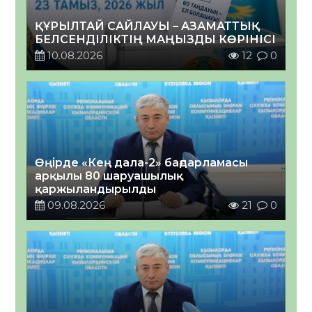
ҚҰРЫЛТАЙ САЙЛАУЫ – АЗАМАТТЫҚ
БЕЛСЕНДІЛІКТІҢ МАҢЫЗДЫ КӨРІНІСІ
10.08.2026
12
0
Өңірде «Кең дала-2» бағдарламасы
арқылы 80 шаруашылық
қаржыландырылды
09.08.2026
21
0