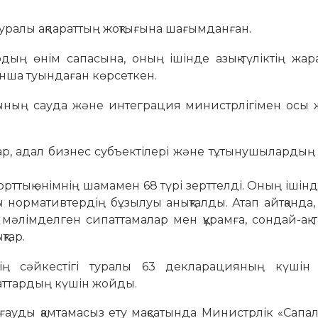
к туралы ақпараттың жоқтығына шағымданған.
рдың өнім сапасына, оның ішінде азық-түліктің жа
ынша туындаған көрсеткен.
сының сауда және интеграция министрлігімен осы
р, адал бизнес субъектілері және тұтынушылардың 
ық өнімнің шамамен 68 түрі зерттелді. Оның ішінде
лы нормативтердің бұзылуы анықталды. Атап айтқанда,
 мәлімделген сипаттамалар мен құрамға, сондай-ақ 
тар.
нің сәйкестігі туралы 63 декларацияның күшін
жаттардың күшін жойды.
рғауды қамтамасыз ету мақсатында Министрлік «Сапа