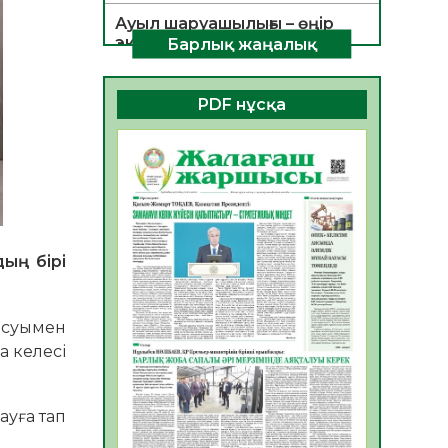
Ауыл шаруашылығы – өңір
экономикасының негізгі
Барлық жаңалық
тірегі
06.08.2026
35
0
PDF нұсқа
ҚОҒАМДЫҚ БЕЛСЕНДІЛІК –
ЕЛ ДАМУЫНЫҢ НЕГІЗІ
06.08.2026
32
0
ҚҰРЫЛТАЙ САЙЛАУЫ –
БОЛАШАҚҚА БАСТАР
ЖАУАПТЫ ТАҢДАУ
ың бірі
06.08.2026
35
0
Инфекциялық ауруларға
тысуымен
қарсы иммундау
 келесі
жұмыстарының тиімділігі
06.08.2026
36
0
ауға тап
Көкжөтел ауруы туралы
06.08.2026
33
0