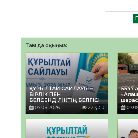
Тағы да оқыңыз:
ҚҰРЫЛТАЙ САЙЛАУЫ –
5547 
БІРЛІК ПЕН
«Алғаш
БЕЛСЕНДІЛІКТІҢ БЕЛГІСІ
шарас
07.08.2026
22
0
07.0