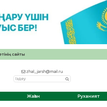
тінің сайты
zhal_jarsh@mail.ru
Жаһан
Руханият