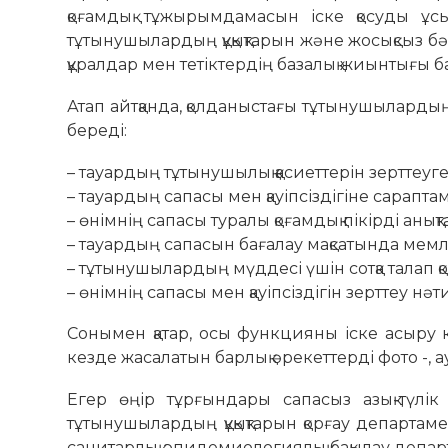
қоғамдық тұжырымдамасын іске қосуды ұс
тұтынушылардың құқықтарын және жосықсыз бәс
құралдар мен тетіктердің базалық жиынтығы б
Атап айтқанда, қолданыстағы тұтынушылардың қ
береді:
– тауардың тұтынушылық қасиеттерін зерттеуге
– тауардың сапасы мен қауіпсіздігіне сарапта
– өнімнің сапасы туралы қоғамдық пікірді анықт
– тауардың сапасын бағалау мақсатында мемл
– тұтынушылардың мүддесі үшін сотқа талап қо
– өнімнің сапасы мен қауіпсіздігін зерттеу нәт
Сонымен қатар, осы функцияны іске асыру к
кезде жасалатын барлық әрекеттерді фото -, ау
Егер өңір тұрғындары сапасыз азық-түлі
тұтынушылардың құқықтарын қорғау департаме
санитарлық-эпидемиологиялық бақылау департ