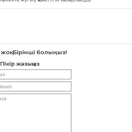
 жоқ. Бірінші болыңыз!
Пікір жазыңыз