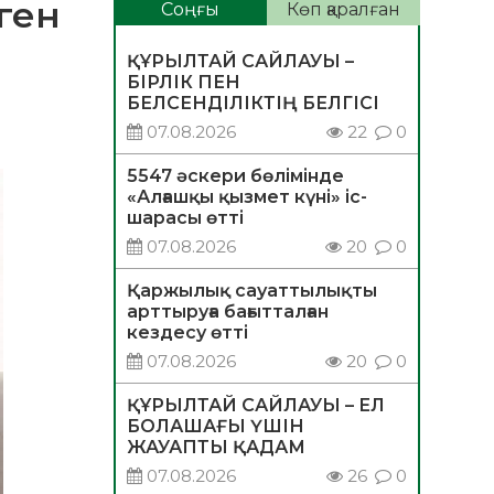
ген
Соңғы
Көп қаралған
ҚҰРЫЛТАЙ САЙЛАУЫ –
БІРЛІК ПЕН
БЕЛСЕНДІЛІКТІҢ БЕЛГІСІ
07.08.2026
22
0
5547 әскери бөлімінде
«Алғашқы қызмет күні» іс-
шарасы өтті
07.08.2026
20
0
Қаржылық сауаттылықты
арттыруға бағытталған
кездесу өтті
07.08.2026
20
0
ҚҰРЫЛТАЙ САЙЛАУЫ – ЕЛ
БОЛАШАҒЫ ҮШІН
ЖАУАПТЫ ҚАДАМ
07.08.2026
26
0