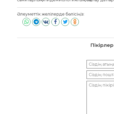
Әлеуметтік желілерде бөлісіңіз:
Пікірлер