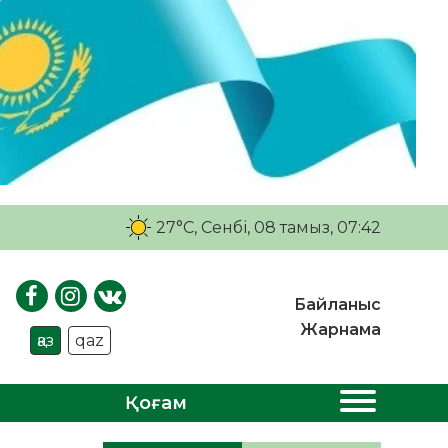
27°C
, Сенбі, 08 тамыз, 07:42
Байланыс
Жарнама
қаз
qaz
Қоғам