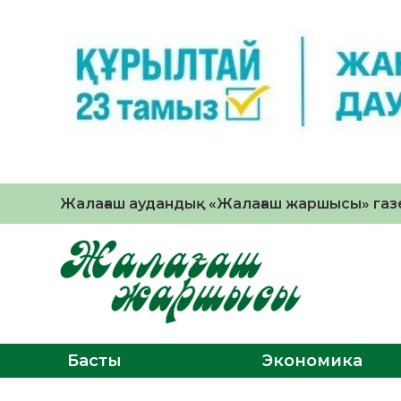
Жалағаш аудандық «Жалағаш жаршысы» газе
Басты
Экономика