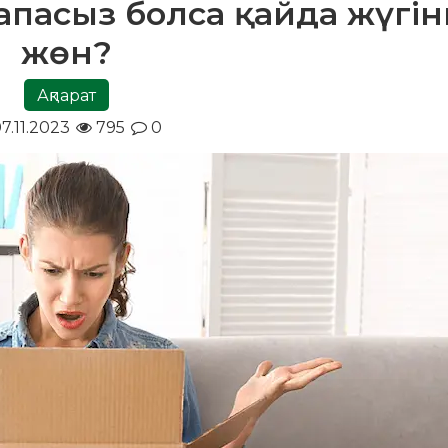
апасыз болса қайда жүгін
жөн?
Ақпарат
7.11.2023
795
0