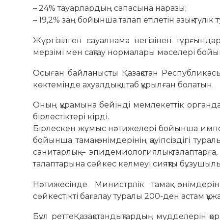
– 24% тауарлардың сапасына наразы;
– 19,2% заң бойынша талап етілетін азық-түлі
Жүргізілген сауалнама негізінен тұрғында
мерзімі мен сақтау нормалары мәселері бой
Осыған байланысты Қазақстан Республика
көктемінде ахуалдық штаб құрылған болатын.
Оның құрамына бейінді мемлекеттік органда
бірлестіктері кірді.
Бірлескен жұмыс нәтижелері бойынша импортт
бойынша тамақ өнімдерінің қауіпсіздігі тура
санитарлық – эпидемиологиялық талаптарға,
талаптарына сәйкес келмеуі сияқты бұзушылық
Нәтижесінде Министрлік тамақ өнімдері
сәйкестікті бағалау туралы 200-ден астам құ
Бұл реттеҚазақстандықтардың мүдделерін қо