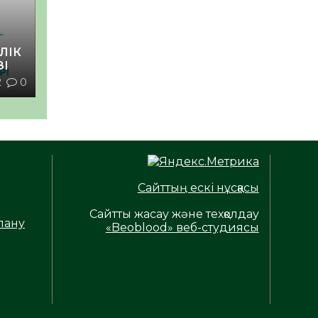
ЛІК
ЗІ
2
0
Сайттың ескі нұсқасы
Сайтты жасау және техқолдау
лану
«Beoblood» веб-студиясы