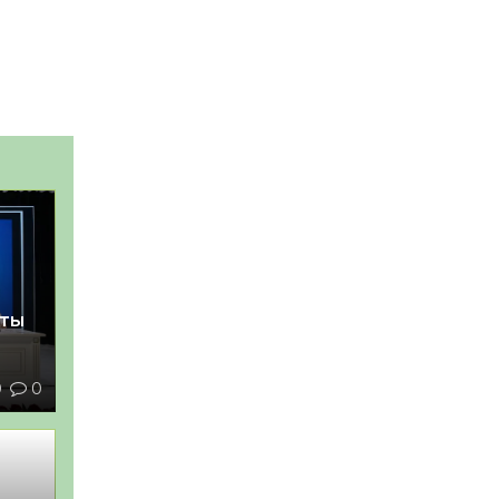
қты
0
0