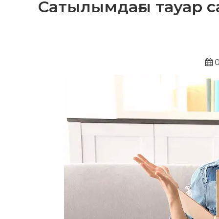
Сатылымдағы тауар с
0