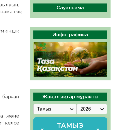
сақтау – әр азаматтың
зылуын,
міндеті
Сауалнама
ңнамалық
05.08.2026
46
0
Руслан Рүстемұлы облыс
үмкіндік
әкімінің кеңесшісі болып
Инфографика
тағайындалды
05.08.2026
43
0
а барған
Жаңалықтар мұрағаты
да және
ет келсе
ТАМЫЗ
«
»