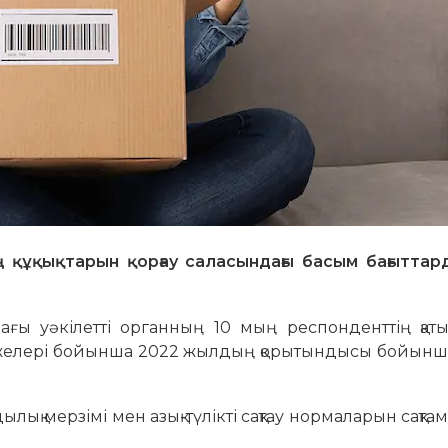
құқықтарын қорғау саласындағы басым бағыттард
дағы уәкілетті органның 10 мың респонденттің қа
тижелері бойынша 2022 жылдың қорытындысы бойынша
лық мерзімі мен азық-түлікті сақтау нормаларын сақтам