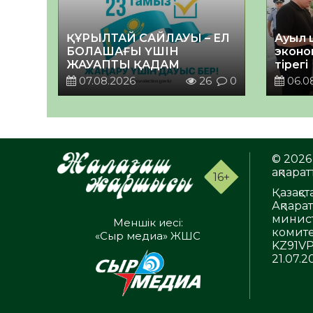
ҚҰРЫЛТАЙ САЙЛАУЫ – ЕЛ
Ауыл 
БОЛАШАҒЫ ҮШІН
эконо
ЖАУАПТЫ ҚАДАМ
тірегі
07.08.2026
26
0
06.0
© 2026 
ақпаратт
16+
Қазақс
Ақпара
минист
Меншік иесі:
комите
«Сыр медиа» ЖШС
KZ91VP
21.07.