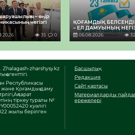
шаруашылығы – өңір
микасының негізгі
ҚОҒАМДЫҚ БЕЛСЕНДІ
– ЕЛ ДАМУЫНЫҢ НЕГІ
8.2026
35
0
06.08.2026
3
. Zhalagash-zharshysy.kz
Басшылық
ық агенттігі.
Редакция
тан Республикасы
Сайт картасы
т және Қоғамдық даму
рлігі,Ақпарат
Материалдарды пайда
тінің тіркеу туралы №
ережелері
Y00052420 куәлігі
2022 жылы берілген