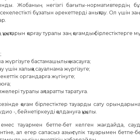
ынды. Жобаның негізгі бағыты-нормативтердің бұ
екелестікті бұзатын әрекеттерді анықтау. Ол үшін за
ар.
ұқықтарын қорғау туралы заң қоғамдық бірлестіктерге м
;
ма жүргізуге бастамашылық жасауға;
ау үшін халыққа сауалнама жүргізуге;
екеттік органдарға жүгінуге;
юға;
ижелері туралы ақпаратты таратуға.
езінде қоғам бірлестіктер тауарды сату орындарын
дио -, бейнетіркеуді қолдануға құқылы.
к емес тауармен бетпе-бет келген жағдайда, сау
нтіне, ал егер сапасыз азық-түлік тауарымен бетпе-б
аменте жүгіну қажеттігін хабарлайды.