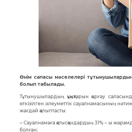
Өнім сапасы мәселелері тұтынушылардың 
болып табылады.
Тұтынушылардың құқықтарын қорғау саласын
өткізілген әлеуметтік сауалнамасының нә
жағдай қалыптасты:
– Сауалнамаға қатысқандардың 31% – ы жарамды
болған;