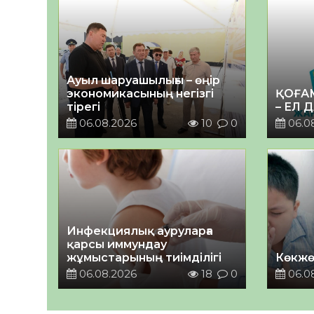
Ауыл шаруашылығы – өңір
экономикасының негізгі
ҚОҒА
тірегі
– ЕЛ 
06.08.2026
10
0
06.0
Инфекциялық ауруларға
қарсы иммундау
жұмыстарының тиімділігі
Көкжө
06.08.2026
18
0
06.0