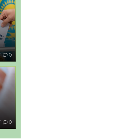
–
7
0
ы
7
0