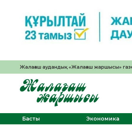
Жалағаш аудандық «Жалағаш жаршысы» газе
Басты
Экономика