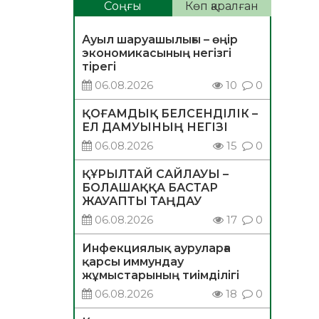
Соңғы
Көп қаралған
Ауыл шаруашылығы – өңір
экономикасының негізгі
тірегі
06.08.2026
10
0
ҚОҒАМДЫҚ БЕЛСЕНДІЛІК –
ЕЛ ДАМУЫНЫҢ НЕГІЗІ
06.08.2026
15
0
ҚҰРЫЛТАЙ САЙЛАУЫ –
БОЛАШАҚҚА БАСТАР
ЖАУАПТЫ ТАҢДАУ
06.08.2026
17
0
Инфекциялық ауруларға
қарсы иммундау
жұмыстарының тиімділігі
06.08.2026
18
0