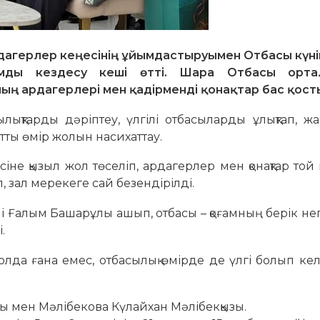
ардагерлер кеңесінің ұйымдастыруымен Отбасы күні
мды кездесу кеші өтті. Шара Отбасы ортал
ның ардагерлері мен қадірменді қонақтар бас қост
лықтарды дәріптеу, үлгілі отбасыларды ұлықтап, жас
атты өмір жолын насихаттау.
не қызыл жол төселіп, ардагерлер мен қонақтар той
, зал мерекеге сай безендірілді.
алым Башарұлы ашып, отбасы – қоғамның берік негіз
.
жолда ғана емес, отбасылық өмірде де үлгі болып кел
лы мен Мәлібекова Күлайхан Мәлібекқызы.