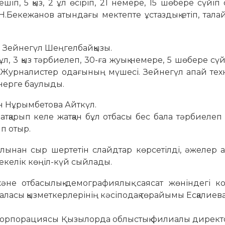
п, 5 қыз, 2 ұл өсіріп, 21 немере, 15 шөбере сүйіп
Н.Бекежанов атындағы мектепте ұстаздық етіп, тала
н Зейнегүл Шеңгелбайқызы.
л, 3 қыз тәрбиелеп, 30-ға жуық немере, 5 шөбере сүй
ан Журналистер одағының мүшесі. Зейнегүл апай те
өнерге баулыды.
н Нұрымбетова Айткүл.
 атқарып келе жатқан бұл отбасы бес бала тәрбиелеп 
ып отыр.
лынан сыр шертетін слайдтар көрсетілді, әжелер 
екелік көңіл-күй сыйлады.
әне отбасылық-демографиялық саясат жөніндегі к
саласы қызметкерлерінің кәсіподақ төрайымы Есқалиев
ік корпорациясы Қызылорда облыстық филиалы дирек