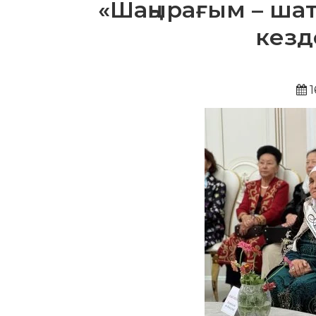
«Шаңырағым – ша
кезд
1