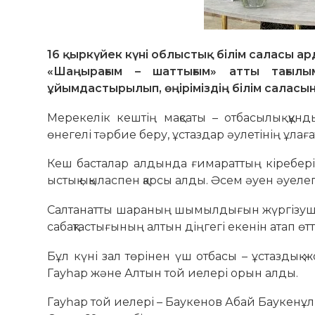
16 қыркүйек күні облыстық білім саласы 
«Шаңырағым – шаттығым» атты тағылы
ұйымдастырылып, өңіріміздің білім саласы
Мерекелік кештің мақсаты – отбасылық құнды
өнегелі тәрбие беру, ұстаздар әулетінің ұлағ
Кеш басталар алдында ғимараттың кіреберісі
ыстық ықыласпен қарсы алды. Әсем әуен әуелеп
Салтанатты шараның шымылдығын жүргізуші Ғ
сабақтастығының алтын діңгегі екенін атап өтті
Бұл күні зал төрінен үш отбасы – ұстаздық 
Гауһар және Алтын той иелері орын алды.
Гауһар той иелері – Баукенов Абай Баукенұ