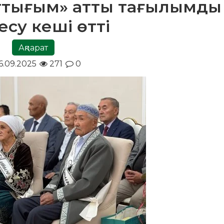
ттығым» атты тағылымды
есу кеші өтті
Ақпарат
6.09.2025
271
0