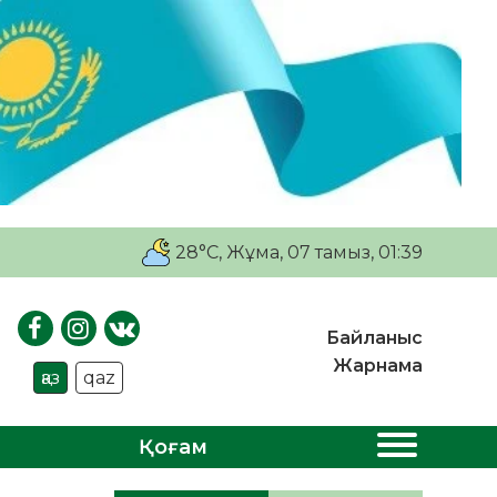
28°C
, Жұма, 07 тамыз, 01:39
Байланыс
Жарнама
қаз
qaz
Қоғам