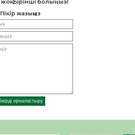
 жоқ. Бірінші болыңыз!
Пікір жазыңыз