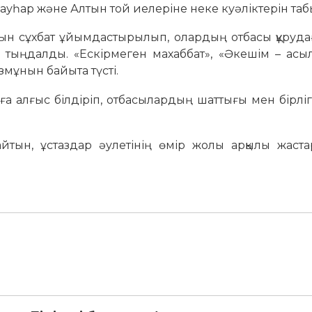
уһар және Алтын той иелеріне неке куәліктерін таб
н сұхбат ұйымдастырылып, олардың отбасы құрудағ
і тыңдалды. «Ескірмеген махаббат», «Әкешім – асы
мұнын байыта түсті.
 алғыс білдіріп, отбасылардың шаттығы мен бірлігі
йтын, ұстаздар әулетінің өмір жолы арқылы жаста