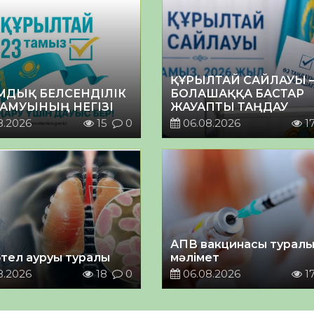
ҚҰРЫЛТАЙ САЙЛАУЫ 
МДЫҚ БЕЛСЕНДІЛІК
БОЛАШАҚҚА БАСТАР
ДАМУЫНЫҢ НЕГІЗІ
ЖАУАПТЫ ТАҢДАУ
8.2026
15
0
06.08.2026
1
АПВ вакцинасы турал
тел ауруы туралы
мәлімет
8.2026
18
0
06.08.2026
1