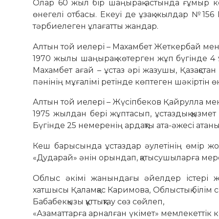
Олар 60 жыл бір шаңырақ астында ғұмыр кеші
өнегелі отбасы. Екеуі де ұзақ жылдар №156 
тәрбиелеген ұлағатты жандар.
Алтын той иелері – Махамбет Жеткербай ме
1970 жылы шаңырақ көтерген жұп бүгінде 4 ұ
Махамбет ағай – ұстаз әрі жазушы, Қазақст
пәнінің мұғалімі ретінде көптеген шәкіртін 
Алтын той иелері – Жүсіпбеков Қайрулла ме
1975 жылдан бері жұптасып, ұстаздық қызмет
Бүгінде 25 немеренің ардақты ата-әжесі атан
Кеш барысында ұстаздар әулетінің өмір жо
«Дударай» әнін орындап, қатысушыларға мер
Облыс әкімі жанындағы әйелдер істері ж
хатшысы Қаламқас Каримова, Облыстық білім 
Бабабекқызы құттықтау сөз сөйлеп,
«Азаматтарға арналған үкімет» мемлекетт