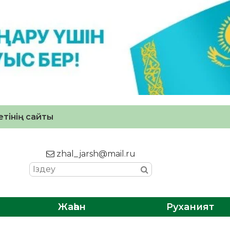
тінің сайты
zhal_jarsh@mail.ru
Жаһан
Руханият