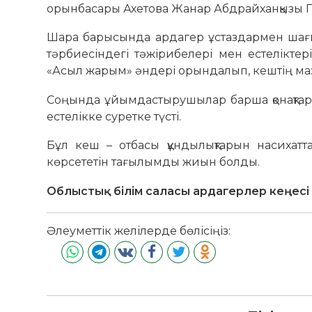
орынбасары Ахетова Жанар Абдрайханқызы Га
Шара барысында ардагер ұстаздармен шағы
тәрбиесіндегі тәжірибелері мен естеліктер
«Асыл жарым» әндері орындалып, кештің маз
Соңында ұйымдастырушылар барша қонақтарға
естелікке суретке түсті.
Бұл кеш – отбасы құндылықтарын насихатта
көрсететін тағылымды жиын болды.
Облыстық білім саласы ардагерлер кеңесі
Әлеуметтік желілерде бөлісіңіз: