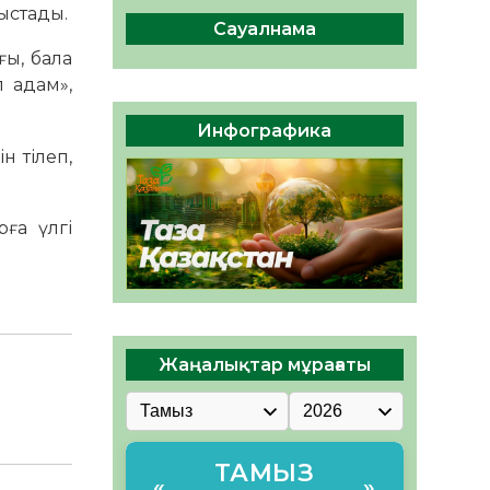
ы жаңа Құрылтай үшін дауыс
ыстады.
беруге дайын
Сауалнама
05.08.2026
31
0
ы, бала
л адам»,
ӘРБІР ДАУЫС – ҚОҒАМ
ДАМУЫНА ҚОСЫЛҒАН
Инфографика
ҮЛЕС
н тілеп,
05.08.2026
36
0
рға үлгі
Жаңалықтар мұрағаты
ТАМЫЗ
«
»