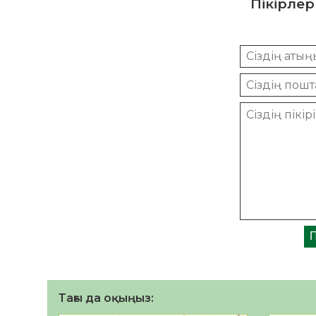
Пікірлер
Тағы да оқыңыз: