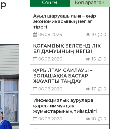
ер
Соңғы
Көп қаралған
Ауыл шаруашылығы – өңір
экономикасының негізгі
тірегі
06.08.2026
10
0
ҚОҒАМДЫҚ БЕЛСЕНДІЛІК –
ЕЛ ДАМУЫНЫҢ НЕГІЗІ
06.08.2026
15
0
ҚҰРЫЛТАЙ САЙЛАУЫ –
БОЛАШАҚҚА БАСТАР
ЖАУАПТЫ ТАҢДАУ
06.08.2026
17
0
Инфекциялық ауруларға
қарсы иммундау
жұмыстарының тиімділігі
06.08.2026
18
0