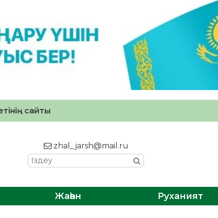
тінің сайты
zhal_jarsh@mail.ru
Жаһан
Руханият