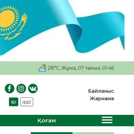
28°C
, Жұма, 07 тамыз, 01:46
Байланыс
Жарнама
қаз
qaz
Қоғам