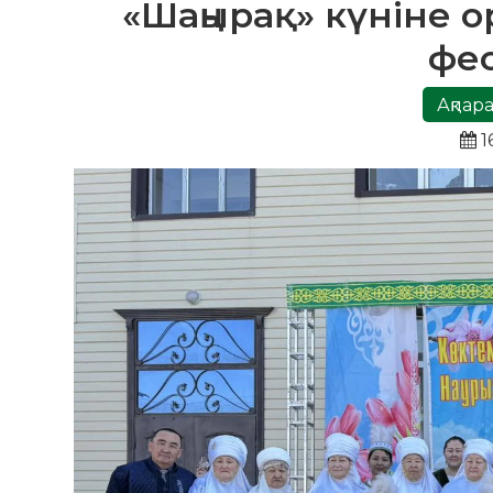
«Шаңырақ» күніне 
фес
Ақпара
1