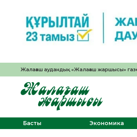
Жалағаш аудандық «Жалағаш жаршысы» газе
Басты
Экономика