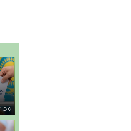
–
7
0