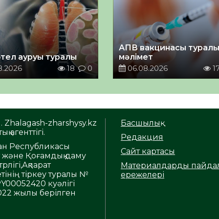
АПВ вакцинасы турал
тел ауруы туралы
мәлімет
8.2026
18
0
06.08.2026
1
. Zhalagash-zharshysy.kz
Басшылық
ық агенттігі.
Редакция
тан Республикасы
Сайт картасы
т және Қоғамдық даму
рлігі,Ақпарат
Материалдарды пайда
тінің тіркеу туралы №
ережелері
Y00052420 куәлігі
2022 жылы берілген