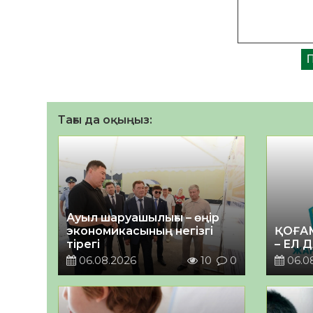
Тағы да оқыңыз:
Ауыл шаруашылығы – өңір
экономикасының негізгі
ҚОҒА
тірегі
– ЕЛ 
06.08.2026
10
0
06.0