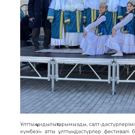
Ұлттық құндылықтарымызды, салт-дәстүрлерімі
күмбезі» атты ұлттық дәстүрлер фестивалі б