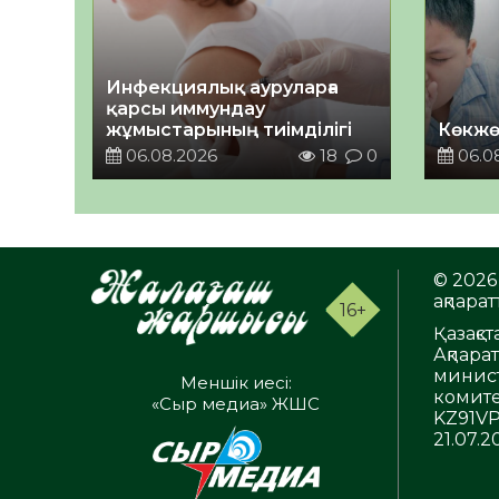
Инфекциялық ауруларға
қарсы иммундау
жұмыстарының тиімділігі
Көкжө
06.08.2026
18
0
06.0
© 2026 
ақпаратт
16+
Қазақс
Ақпара
минист
Меншік иесі:
комите
«Сыр медиа» ЖШС
KZ91VP
21.07.