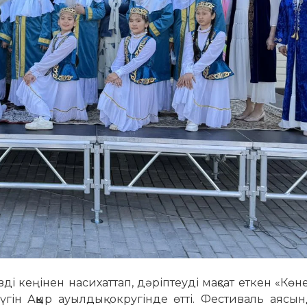
зді кеңінен насихаттап, дәріптеуді мақсат еткен «Көн
үгін Аққыр ауылдық округінде өтті. Фестиваль аясынд