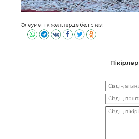
Әлеуметтік желілерде бөлісіңіз:
Пікірлер