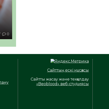
ы
7
0
Сайттың ескі нұсқасы
Сайтты жасау және техқолдау
лану
«Beoblood» веб-студиясы