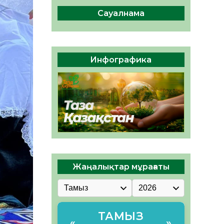
ы жаңа Құрылтай үшін дауыс
беруге дайын
Сауалнама
05.08.2026
31
0
ӘРБІР ДАУЫС – ҚОҒАМ
ДАМУЫНА ҚОСЫЛҒАН
Инфографика
ҮЛЕС
05.08.2026
36
0
Жаңалықтар мұрағаты
ТАМЫЗ
«
»