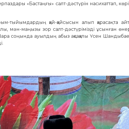
паздары «Бастаңғы» салт-дәстүрін насихаттап, көрі
рым-тыйымдардың қай-қайсысын алып қарасақ та ай
лы, мән-маңызы зор салт-дәстүрімізді ұсынған өн
Шара соңында ауылдың абыз ақсақалы Үсен Шандыба
і.