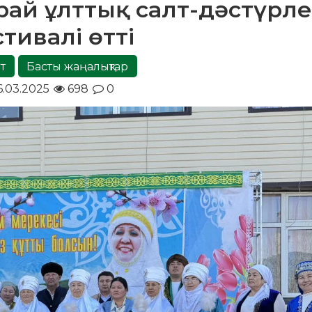
орай ұлттық салт-дәстүрл
тивалі өтті
т
Басты жаңалықтар
6.03.2025
698
0