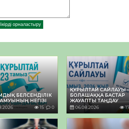
ҚҰРЫЛТАЙ САЙЛАУЫ 
МДЫҚ БЕЛСЕНДІЛІК
БОЛАШАҚҚА БАСТАР
ДАМУЫНЫҢ НЕГІЗІ
ЖАУАПТЫ ТАҢДАУ
8.2026
15
0
06.08.2026
1