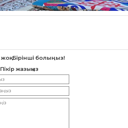
 жоқ. Бірінші болыңыз!
Пікір жазыңыз