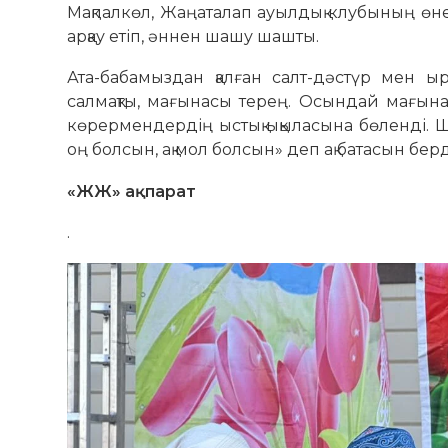
Мақпалкөл, Жаңаталап ауылдық клубының өнер
арқау етіп, әннен шашу шашты.
Ата-бабамыздан қалған салт-дәстүр мен ы
салмақты, мағынасы терең. Осындай мағына
көрермендердің ыстық ықыласына бөленді. 
оң болсын, ақ мол болсын» деп ақ батасын берд
«ЖЖ» ақпарат
.