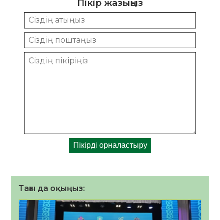
Пікір жазыңыз
Тағы да оқыңыз: