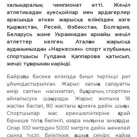
халықаралық чемпионат өтті. Жеңіл
атлетикадан әуесқойлар мен ардагерлер
арасында өткен жарысқа елімізден өзге
Қырғызстан, Ресей, Өзбекстан, Болгария,
Беларусь және Украинадан арнайы жеңіл
атлеттер келген. Аталған жарысқа
ауданымыздан «Наркескен» спорт клубының
спортшысы Гүлдана Қаппарова қатысып,
жеңіс тұғырынан көрінді.
Байрақты бәсеке елімізде биыл төртінші рет
ұйымдастырылған. Жарыс халыққа салауатты
өмір салтын насихаттап, бұқаралық спортпен
айна­лысуға шақырады. Жарыс жолына 18
жастан бастап, 80 жастағы қарияға дейін шыққан.
Спортшылар жас ерек­шеліктеріне қарай
бірнеше топқа бө­лініп, өзара мықтыны анықтады.
Олар 100 метрден 5000 метрге дейін жекелей
сынға түсіп, биіктікке, қашыққа секіру, найза