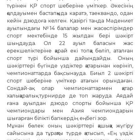
түрінен ҚР спорт ше­беріне үміткер. Әкесінің
қолдауымен бас­тапқыда каратэ, таеквандо, одан
кейін дзюдоға келген. Қазіргі таңда Мәдениет
ауылындағы №14 балалар мен жасөспірімдер
спорт мектебінде 15 жылдан бері шәкірт
шыңдауда. Ол 22 ауыл баласын жас
ерекшеліктеріне қа­рай екі топқа бөліп, аталған
спорт түрі бойынша дайындайды. Оның
шәкірттері бүгінде үздіктер қатарынан көрініп,
чемпионаттарда бақ сынауда. Биыл 2 шәкірті
спорт шеберіне үміткер атағын орындаған.
Сондай-ақ олар чемпионаттармен қатар
халықаралық турнирде де топ жаруда. Аядай
ғана ауылдан дзюдо спорты бойынша ҚР
чемпиондары мен Азия чемпиондарын
шығарған білікті бапкердің еңбегі зор.
Мұнан бөлек оның шәкірттері қа­шық­қа жүгіру
сайысына да тұрақты түрде қатысып, «Ең үздік