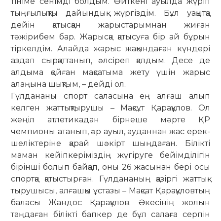
тініме се­нім­ді болдым. Өйткені ауыл­да жү­ріп
тың­ғылықты дайындық жүргіз­дім. Бұл уақытқа
дейін қатысқан жарыста­рымнан жиған
тәжірибем бар. Жарысқа қатысуға бір ай бұрын
тіркелдім. Алай­да жарыс жақындаған күндері
аз­дап сыр­қаттанып, әлсіреп қалдым. Десе де
алдыма қойған мақсатыма жету үшін жарыс
алаңына шықтым, – дейді ол.
Гүлдананы спорт саласына ең алғаш алып
келген жаттықтырушы – Мақсұт Қарақұлов. Ол
жеңіл атлети­кадан бірнеше мәрте ҚР
чемпионы атанып, әр ауыл, ауданнан жас ерек­
шеліктеріне қарай шәкірт шыңдаған. Білікті
маман кейіпкеріміздің жүгіруге бейімділігін
бірінші болып байқап, оны 26 жасынан бері осы
спортқа қатыстырған. Гүлдананың қазіргі жат­тық­
тырушысы, алғашқы ұстазы – Мақ­сат Қарақұловтың
баласы Жандос Қара­құлов. Әкесінің жолын
таңдаған білікті бапкер де бұл салаға серпін