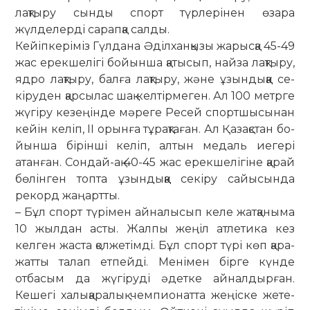
лақтыру сынды спорт түрлерінен өзара
жүлделерді сарапқа салды.
Кейіпкеріміз Гүлдана Әділханқызы жарысқа 45-49
жас ерекшелігі бойынша қатысып, найза лақтыру,
ядро лақтыру, балға лақтыру, және ұзындыққа се­
кіру­ден қарсылас шақ келтірмеген. Ал 100 метрге
жүгіру кезеңінде мәреге Ре­сей спортшысынан
кейін келіп, ІІ орынға тұрақтаған. Ал Қазақстан бо­
йын­­­ша бірінші келіп, алтын медаль иеге­рі
атанған. Сондай-ақ 40-45 жас ерек­­шелігіне қарай
бөлінген топта ұзын­­дыққа секіру сайысында
рекорд жаңартты.
– Бұл спорт түрімен айналысып ке­ле жатқаныма
10 жылдан асты. Жал­­пы жеңіл атлетика кез
келген жас­­та қолжетімді. Бұл спорт түрі көп қа­­ра­­
жатты талап етпейді. Менімен бір­ге күнде
отбасым да жүгіруді әдет­ке айналдырған.
Кешегі халықаралық чем­пионатта жеңіске жете­