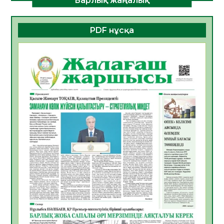
Алғашқы цифрлық жасанды интеллект
құралдарының таныстырылымы өтті
PDF нұсқа
05.08.2026
18
0
Қазақстандықтардың 72,3%-ы жаңа
Құрылтай үшін дауыс беруге дайын
05.08.2026
19
0
ӘРБІР ДАУЫС – ҚОҒАМ ДАМУЫНА
ҚОСЫЛҒАН ҮЛЕС
05.08.2026
26
0
ҚҰРЫЛТАЙ САЙЛАУЫ – БІРЛІК ПЕН
ЖАУАПКЕРШІЛІККЕ БАСТАЙТЫН ҚАДАМ
05.08.2026
24
0
Мектептен – Ұлттық ұлан сапына
04.08.2026
34
0
Үкіметтік емес ұйымдарға арналған