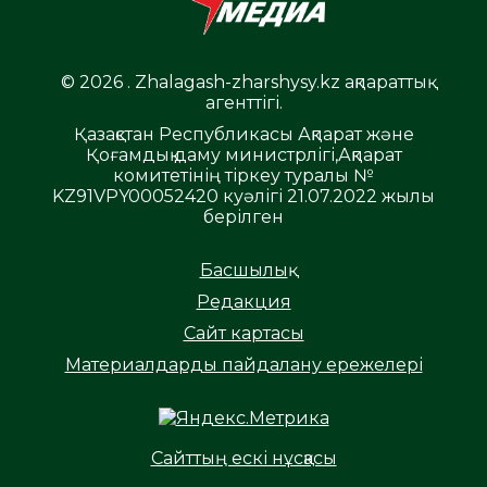
© 2026 . Zhalagash-zharshysy.kz ақпараттық
агенттігі.
Қазақстан Республикасы Ақпарат және
Қоғамдық даму министрлігі,Ақпарат
комитетінің тіркеу туралы №
KZ91VPY00052420 куәлігі 21.07.2022 жылы
берілген
Басшылық
Редакция
Сайт картасы
Материалдарды пайдалану ережелері
Сайттың ескі нұсқасы