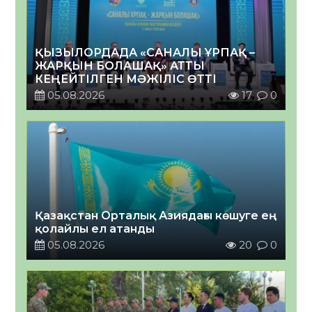
ҚЫЗЫЛОРДАДА «САНАЛЫ ҰРПАҚ –
ЖАРҚЫН БОЛАШАҚ» АТТЫ
КЕҢЕЙТІЛГЕН МӘЖІЛІС ӨТТІ
05.08.2026
17
0
Қазақстан Орталық Азиядағы көшуге ең
қолайлы ел атанды
05.08.2026
20
0