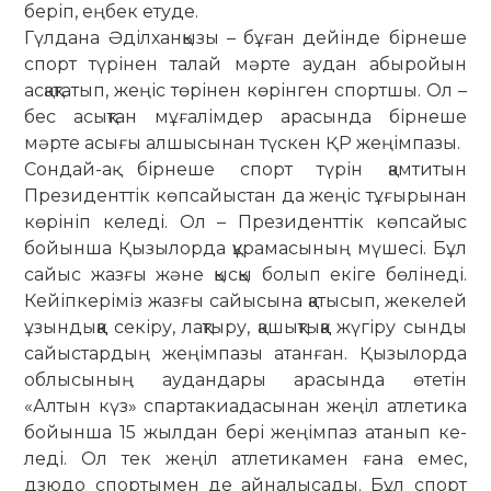
беріп, еңбек етуде.
Гүлдана Әділханқызы – бұған дейін­де бірнеше
спорт түрінен талай мәрте аудан абыройын
асқақтатып, жеңіс төрінен көрінген спортшы. Ол –
бес асық­тан мұғалімдер арасында бірнеше
мәрте асығы алшысынан түскен ҚР жеңім­пазы.
Сондай-ақ бірнеше спорт түрін қам­титын
Президенттік көпсайыстан да жеңіс тұғырынан
көрініп келеді. Ол – Президенттік көпсайыс
бойынша Қы­зылорда құрамасының мүшесі. Бұл
сайыс жазғы және қысқы болып екіге бөлінеді.
Кейіпкеріміз жазғы сайысына қатысып, жекелей
ұзындыққа секіру, лақтыру, қашықтыққа жүгіру сынды
сайыстардың жеңімпазы атанған. Қы­зыл­орда
облысының аудандары ара­сында өтетін
«Алтын күз» спартакиа­дасынан жеңіл атлетика
бойынша 15 жылдан бері жеңімпаз атанып ке­
леді. Ол тек жеңіл атлетикамен ғана емес,
дзюдо спортымен де айналы­сады. Бұл спорт