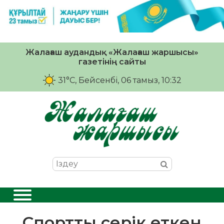
Жалағаш аудандық «Жалағаш жаршысы»
газетінің сайты
31°C
, Бейсенбі, 06 тамыз, 10:32
Спортты серік еткен