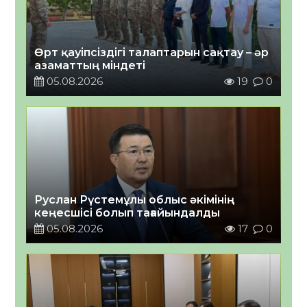
Өрт қауіпсіздігі талаптарын сақтау – әр
азаматтың міндеті
05.08.2026
19
0
Руслан Рүстемұлы облыс әкімінің
кеңесшісі болып тағайындалды
05.08.2026
17
0