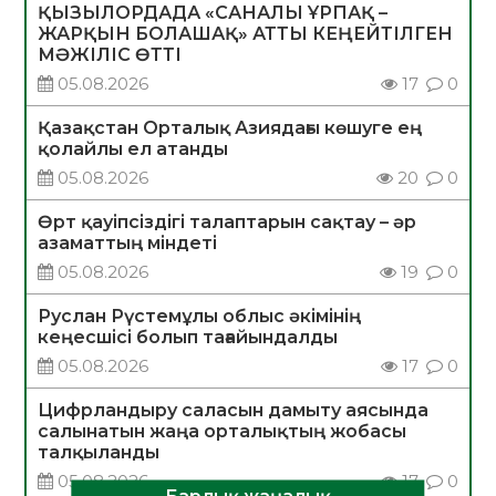
ҚЫЗЫЛОРДАДА «САНАЛЫ ҰРПАҚ –
ЖАРҚЫН БОЛАШАҚ» АТТЫ КЕҢЕЙТІЛГЕН
МӘЖІЛІС ӨТТІ
05.08.2026
17
0
Қазақстан Орталық Азиядағы көшуге ең
қолайлы ел атанды
05.08.2026
20
0
Өрт қауіпсіздігі талаптарын сақтау – әр
азаматтың міндеті
05.08.2026
19
0
Руслан Рүстемұлы облыс әкімінің
кеңесшісі болып тағайындалды
05.08.2026
17
0
Цифрландыру саласын дамыту аясында
салынатын жаңа орталықтың жобасы
талқыланды
05.08.2026
17
0
Барлық жаңалық