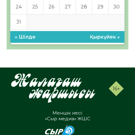
24
25
26
27
28
29
30
31
« Шілде
Қыркүйек »
16+
Меншік иесі:
«Сыр медиа» ЖШС