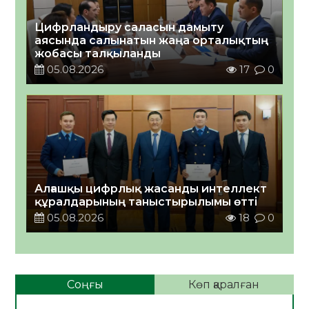
Цифрландыру саласын дамыту
аясында салынатын жаңа орталықтың
жобасы талқыланды
05.08.2026
17
0
Алғашқы цифрлық жасанды интеллект
құралдарының таныстырылымы өтті
05.08.2026
18
0
Соңғы
Көп қаралған