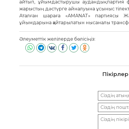
айтып, ұйымдастырушы аудандық партия ф
жарыстың дәстүрге айналуына ұсыныс тілекте
Аталған шараға «AMANAT» партиясы Жа
ұйымдарына қайтарылатын нысаналы трансфе
Әлеуметтік желілерде бөлісіңіз:
Пікірлер