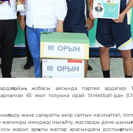
рдақтайық» жобасы аясында партия ардагері Т
рналған 65 жыл толуына орай Streetball-дан (Ст
ынықтыру және салауатты өмір салтын насихаттап, топт
ту жағымды имиджді нығайту, жастарды дене шынық
 осы жарыс арқылы жастар арасындағы достық қаты