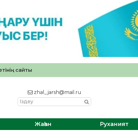
тінің сайты
zhal_jarsh@mail.ru
Жаһан
Руханият