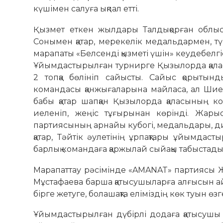
күшімен салуға ықпал етті.
Қызмет еткен жылдары Талдықорған облысы
Сонымен қатар, мерекелік медальдармен, т
марапаты «Белсенді қызметі үшін» кеудебелгі
Ұйымдастырылған турнирге Қызылорда қаласы
2 топқа бөлініп сайысты. Сайыс қорыты
командасы қанжығаларына майласа, ал Шиел
бабы қатар шапқан Қызылорда қаласының к
иеленіп, жеңіс тұғырынан көрінді. Жары
партиясының арнайы кубогі, медальдары, 
қатар, Тәйтік әулетінің ұрпақтары ұйымдас
барлық командаға қаржылай сыйақы табыстады
Марапаттау рәсімінде «AMANAT» партиясы 
Мұстафаева барша қатысушыларға алғысын ай
бірге жетуге, болашақта еліміздің көк туын өзг
Ұйымдастырылған дүбірлі додаға қатысушы