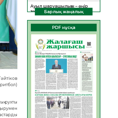
Ауыл шаруашылығы – өңір
экономикасының негізгі
Барлық жаңалық
тірегі
06.08.2026
35
0
PDF нұсқа
ҚОҒАМДЫҚ БЕЛСЕНДІЛІК –
ЕЛ ДАМУЫНЫҢ НЕГІЗІ
06.08.2026
32
0
ҚҰРЫЛТАЙ САЙЛАУЫ –
БОЛАШАҚҚА БАСТАР
ЖАУАПТЫ ТАҢДАУ
06.08.2026
35
0
әйтіков
Инфекциялық ауруларға
ритбол)
қарсы иммундау
жұмыстарының тиімділігі
06.08.2026
36
0
ық рухты
тырумен
Көкжөтел ауруы туралы
настарды
06.08.2026
33
0