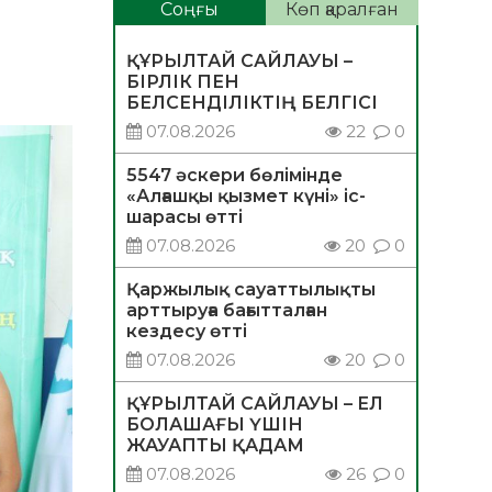
Соңғы
Көп қаралған
ҚҰРЫЛТАЙ САЙЛАУЫ –
БІРЛІК ПЕН
БЕЛСЕНДІЛІКТІҢ БЕЛГІСІ
07.08.2026
22
0
5547 әскери бөлімінде
«Алғашқы қызмет күні» іс-
шарасы өтті
07.08.2026
20
0
Қаржылық сауаттылықты
арттыруға бағытталған
кездесу өтті
07.08.2026
20
0
ҚҰРЫЛТАЙ САЙЛАУЫ – ЕЛ
БОЛАШАҒЫ ҮШІН
ЖАУАПТЫ ҚАДАМ
07.08.2026
26
0