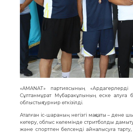
«AMANAT» партиясының «Ардагерлерді а
Сұлтанмұрат Мүбаракұлының еске алуға ба
облыстық турнир өткізілді.
Аталған іс-шараның негізгі мақсаты – дене ш
көтеру, облыс көлемінде стритболды дамы
және спортпен белсенді айналысуға тарту,