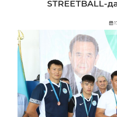
STREETBALL-дан
1