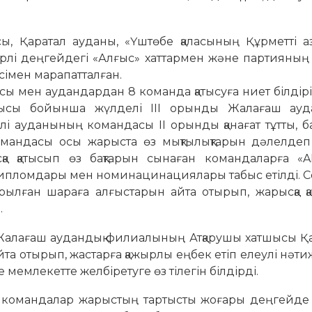
, Қаратал ауданы, «Үштөбе қаласының Құрметті аз
үрлі деңгейдегі «Алғыс» хаттармен және партияны
сімен марапатталған.
 мен аудандардан 8 команда қатысуға ниет білдірі
ндысы бойынша жүлделі III орынды Жалағаш ау
і ауданының командасы II орынды қанағат тұтты, 
омандасы осы жарыста өз мықтылықтарын дәлелдеп
сқа қатысып өз бақтарын сынаған командаларға «
дипломдары мен номинацинациялары табыс етілді. 
тырылған шараға алғыстарын айта отырып, жарысқа 
.
Жалағаш аудандық филиалының Атқарушы хатшысы Қ
та отырып, жастарға қажырлы еңбек етіп елеулі нәт
е мемлекетте желбіретуге өз тілегін білдірді.
 командалар жарыстың тартысты жоғары деңгейде 