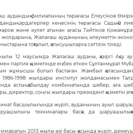
ш аудандық филиалының төрағасы Елеусінов Өмірзақ
дандық ардагерлер кеңесінің төрағасы СадықӘ лиев
Омаров және әулет атынан ағасы Тәйтіков Қожамұра
 жолдарына, Жалағаш ауданының әлеуметтік-эконо
старына тоқталып, қатысушыларға сәттілік тіледі.
жылы 12 маусымда Жалағаш ауданы, қазіргі Ақсу а
ен партия қызметінде еңбек еткен Сұлтанмұрат Мү
айым жұмысшы болып бастаған. Жамбыл қаласындағ
п, 1986-1998 жылдары институт жолдамасымен Талд
нда астық қабылдау комбинатында шебер, аға шеб
, директор, соңғы жылдары президент қызметін атқ
бинат басшылығында жүріп, ауданының ауыл шару
уашылығы техникалары басқа да шаруашылыққа 
ғимаратын 2013 жылы өзі басы-қасында жүріп, демеу