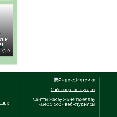
ЛІК
ЗІ
2
0
Сайттың ескі нұсқасы
Сайтты жасау және техқолдау
лану
«Beoblood» веб-студиясы