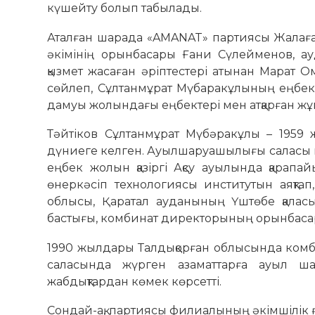
күшейту болып табылады.
Аталған шарада «AMANAT» партиясы Жалаға
әкімінің орынбасары Ғани Сүлейменов, ау
қызмет жасаған әріптестері атынан Марат 
сөйлеп, Сұлтанмұрат Мүбаракұлының еңбек
дамуы жолындағы еңбектері мен атқарған жұмы
Тәйтіков Сұлтанмұрат Мүбәракұлы – 1959 
дүниеге келген. Ауылшаруашылығы саласы м
еңбек жолын қазіргі Ақсу ауылында қарап
өнеркәсіп технологиясы институтын аяқта
облысы, Қаратал ауданының Үштөбе қаласы
бастығы, комбинат директорының орынбасары
1990 жылдары Талдықорған облысында ком
саласында жүрген азаматтарға ауыл шар
жабдықтардан көмек көрсетті.
Сондай-ақ, партиясы филиалының әкімшілік 