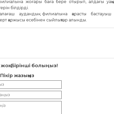
илиалына жоғары баға бере отырып, алдағы уақы
рін білдірді.
лағаш аудандық филиалына қарасты бастауыш
рт қаржысы есебінен сыйлықтар алынды.
 жоқ. Бірінші болыңыз!
Пікір жазыңыз