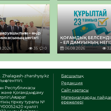
шаруашылығы – өңір
микасының негізгі
ҚОҒАМДЫҚ БЕЛСЕНДІ
– ЕЛ ДАМУЫНЫҢ НЕГІ
8.2026
35
0
06.08.2026
3
. Zhalagash-zharshysy.kz
Басшылық
ық агенттігі.
Редакция
тан Республикасы
Сайт картасы
т және Қоғамдық даму
рлігі,Ақпарат
Материалдарды пайда
тінің тіркеу туралы №
ережелері
Y00052420 куәлігі