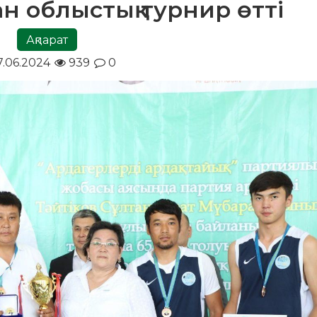
 облыстық турнир өтті
Ақпарат
7.06.2024
939
0