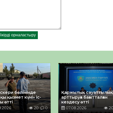
әскери бөлімінде
Қаржылық сауаттылы
қы қызмет күні» іс-
арттыруға бағытталған
ы өтті
кездесу өтті
8.2026
20
0
07.08.2026
2