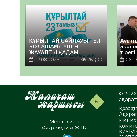
ҚҰРЫЛТАЙ САЙЛАУЫ – ЕЛ
Ауыл 
БОЛАШАҒЫ ҮШІН
эконо
ЖАУАПТЫ ҚАДАМ
тірегі
07.08.2026
26
0
06.0
© 2026 
ақпаратт
16+
Қазақс
Ақпара
минист
Меншік иесі:
комите
«Сыр медиа» ЖШС
KZ91VP