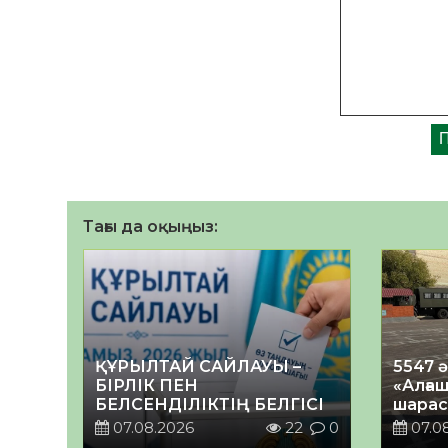
Тағы да оқыңыз:
ҚҰРЫЛТАЙ САЙЛАУЫ –
5547 
БІРЛІК ПЕН
«Алғаш
БЕЛСЕНДІЛІКТІҢ БЕЛГІСІ
шарас
07.08.2026
22
0
07.0