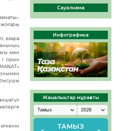
сақтау – әр азаматтың
міндеті
Сауалнама
05.08.2026
46
0
аматы».
ң жоғары
Руслан Рүстемұлы облыс
әкімінің кеңесшісі болып
Инфографика
тағайындалды
п, өзара
данының
05.08.2026
44
0
бағы мен
 I орын
AMANAT»
Сонымен
қатысушы
Жаңалықтар мұрағаты
аншагүл
ижелерге
ТАМЫЗ
өткенін
«
»