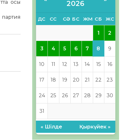
тта осы
2026
 партия
ДС
СС
СӘ
БС
ЖМ
СБ
ЖС
1
2
8
3
4
5
6
7
9
10
11
12
13
14
15
16
17
18
19
20
21
22
23
24
25
26
27
28
29
30
31
« Шілде
Қыркүйек »