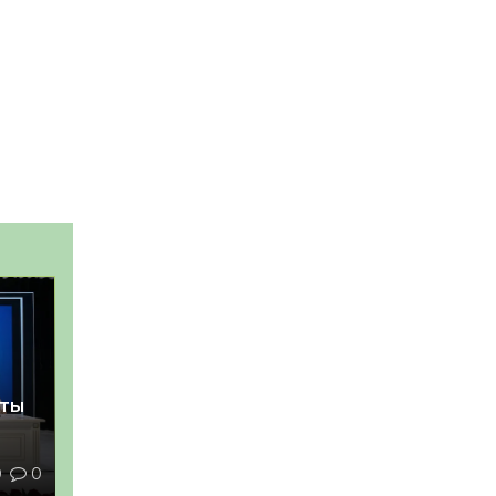
қты
0
0