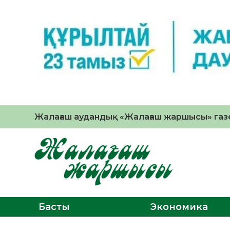
Жалағаш аудандық «Жалағаш жаршысы» газе
Басты
Экономика