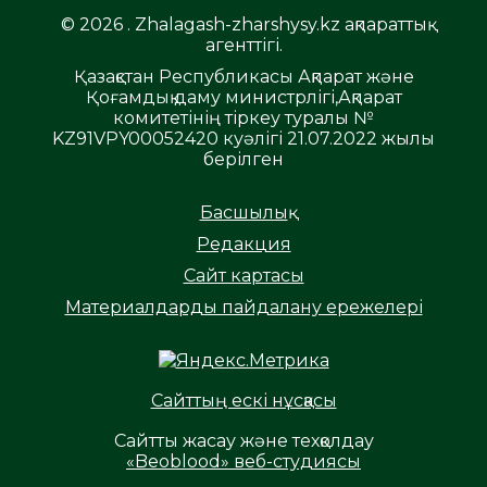
© 2026 . Zhalagash-zharshysy.kz ақпараттық
агенттігі.
Қазақстан Республикасы Ақпарат және
Қоғамдық даму министрлігі,Ақпарат
комитетінің тіркеу туралы №
KZ91VPY00052420 куәлігі 21.07.2022 жылы
берілген
Басшылық
Редакция
Сайт картасы
Материалдарды пайдалану ережелері
Сайттың ескі нұсқасы
Сайтты жасау және техқолдау
«Beoblood» веб-студиясы