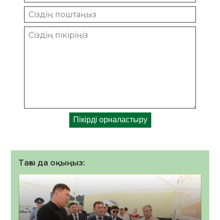
Тағы да оқыңыз: