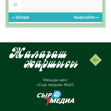
31
« Шілде
Қыркүйек »
16+
Меншік иесі:
«Сыр медиа» ЖШС