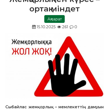
ортақ міндет
Ақпарат
15.10.2025
261
0
Сыбайлас жемқорлық – мемлекеттің дамуын