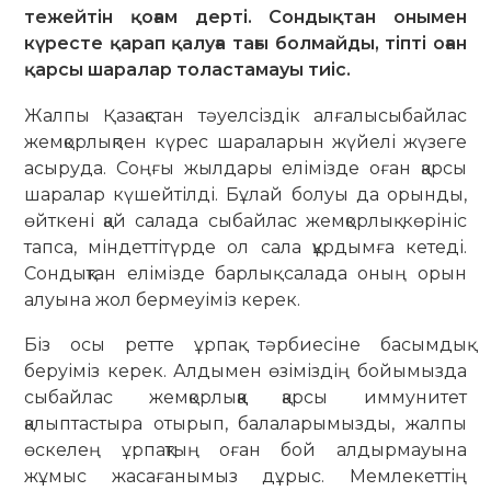
тежейтін қоғам дерті. Сондықтан онымен
күресте қарап қалуға тағы болмайды, тіпті оған
қарсы шаралар толастамауы тиіс.
Жалпы Қазақстан тәуелсіздік алғалысыбайлас
жемқорлықпен күрес шараларын жүйелі жүзеге
асыруда. Соңғы жылдары елімізде оған қарсы
шаралар күшейтілді. Бұлай болуы да орынды,
өйткені қай салада сыбайлас жемқорлық көрініс
тапса, міндеттітүрде ол сала құрдымға кетеді.
Сондықтан елімізде барлық салада оның орын
алуына жол бермеуіміз керек.
Біз осы ретте ұрпақ тәрбиесіне басымдық
беруіміз керек. Алдымен өзіміздің бойымызда
сыбайлас жемқорлыққа қарсы иммунитет
қалыптастыра отырып, балаларымызды, жалпы
өскелең ұрпақтың оған бой алдырмауына
жұмыс жасағанымыз дұрыс. Мемлекеттің