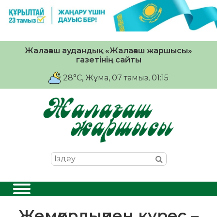
Жалағаш аудандық «Жалағаш жаршысы»
газетінің сайты
28°C
, Жұма, 07 тамыз, 01:15
Жемқорлықпен күрес –