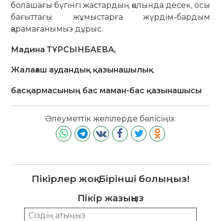
болашағы бүгінгі жастардың қолында десек, осы
бағыттағы жұмыстарға жүрдім-бардым
қарамағанымыз дұрыс.
Мадина ТҰРСЫНБАЕВА,
Жалағаш аудандық қазынашылық
басқармасының бас маман-бас қазынашысы
Әлеуметтік желілерде бөлісіңіз:
Пікірлер жоқ. Бірінші болыңыз!
Пікір жазыңыз