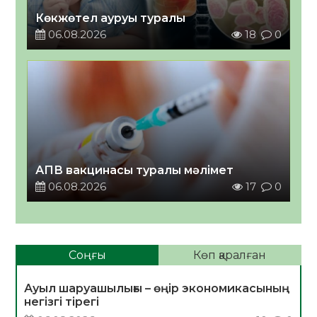
Көкжөтел ауруы туралы
06.08.2026
18
0
АПВ вакцинасы туралы мәлімет
06.08.2026
17
0
Соңғы
Көп қаралған
Ауыл шаруашылығы – өңір экономикасының
негізгі тірегі