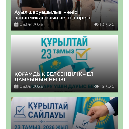
Ауыл шаруашылығы – өңір
экономикасының негізгі тірегі
06.08.2026
10
0
ҚОҒАМДЫҚ БЕЛСЕНДІЛІК – ЕЛ
ДАМУЫНЫҢ НЕГІЗІ
06.08.2026
15
0