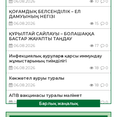
06.08.2026
10
0
ҚОҒАМДЫҚ БЕЛСЕНДІЛІК – ЕЛ
ДАМУЫНЫҢ НЕГІЗІ
06.08.2026
15
0
ҚҰРЫЛТАЙ САЙЛАУЫ – БОЛАШАҚҚА
БАСТАР ЖАУАПТЫ ТАҢДАУ
06.08.2026
17
0
Инфекциялық ауруларға қарсы иммундау
жұмыстарының тиімділігі
06.08.2026
18
0
Көкжөтел ауруы туралы
06.08.2026
18
0
АПВ вакцинасы туралы мәлімет
06.08.2026
17
0
Барлық жаңалық
Open Air: Қызылорда облысы полиция