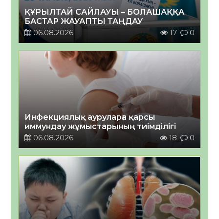
ҚҰРЫЛТАЙ САЙЛАУЫ – БОЛАШАҚҚА
БАСТАР ЖАУАПТЫ ТАҢДАУ
06.08.2026
17
0
Инфекциялық ауруларға қарсы
иммундау жұмыстарының тиімділігі
06.08.2026
18
0