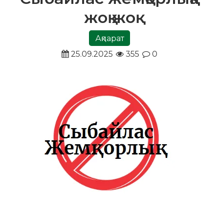
жоқ жоқ
Ақпарат
25.09.2025
355
0