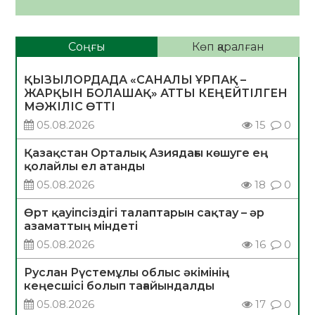
Соңғы
Көп қаралған
ҚЫЗЫЛОРДАДА «САНАЛЫ ҰРПАҚ –
ЖАРҚЫН БОЛАШАҚ» АТТЫ КЕҢЕЙТІЛГЕН
МӘЖІЛІС ӨТТІ
05.08.2026
15
0
Қазақстан Орталық Азиядағы көшуге ең
қолайлы ел атанды
05.08.2026
18
0
Өрт қауіпсіздігі талаптарын сақтау – әр
азаматтың міндеті
05.08.2026
16
0
Руслан Рүстемұлы облыс әкімінің
кеңесшісі болып тағайындалды
05.08.2026
17
0