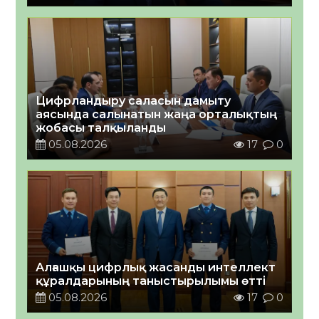
Цифрландыру саласын дамыту
аясында салынатын жаңа орталықтың
жобасы талқыланды
05.08.2026
17
0
Алғашқы цифрлық жасанды интеллект
құралдарының таныстырылымы өтті
05.08.2026
17
0