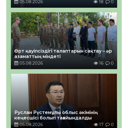
05.08.2026
18
0
Өрт қауіпсіздігі талаптарын сақтау – әр
азаматтың міндеті
05.08.2026
16
0
Руслан Рүстемұлы облыс әкімінің
кеңесшісі болып тағайындалды
05.08.2026
17
0