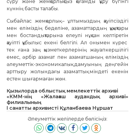
сүру және жемқорлықсыз қоғамды құру бүгінгі
күннің басты талабы.
Сыбайлас жемқорлық – ұлтымыздың қауіпсіздігі
мен еліміздің беделіне, азаматтардың құқықтары
мен бостандықтарына елеулі нұқсан келтіретін
қауіпті құбылыс екені белгілі. Ал онымен күрес
тек ғана заң қызметкерлерінің жауапкершілігі
емес, әрбір азамат пен азаматшаның еліміздің
әлеуметтік-экономикалық дамуының деңгейін
арттыру жолындағы азаматтық міндеті екенін
естен шығармаған жөн.
Қызылорда облыстық мемлекеттік архиві
«КММ-нің «Жалағаш аудандық архиві»
филиалының
I санатты архивисті Құланбаева Нұршат
Әлеуметтік желілерде бөлісіңіз: