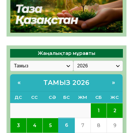
Жаңалықтар мұрағаты
ТАМЫЗ 2026
«
»
ДС
СС
СӘ
БС
ЖМ
СБ
ЖС
1
2
6
3
4
5
7
8
9