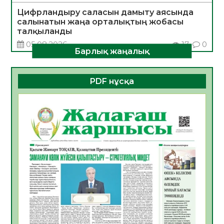
Цифрландыру саласын дамыту аясында
салынатын жаңа орталықтың жобасы
талқыланды
05.08.2026
17
0
Барлық жаңалық
Алғашқы цифрлық жасанды интеллект
құралдарының таныстырылымы өтті
PDF нұсқа
05.08.2026
17
0
Қазақстандықтардың 72,3%-ы жаңа
Құрылтай үшін дауыс беруге дайын
05.08.2026
18
0
ӘРБІР ДАУЫС – ҚОҒАМ ДАМУЫНА
ҚОСЫЛҒАН ҮЛЕС
05.08.2026
25
0
ҚҰРЫЛТАЙ САЙЛАУЫ – БІРЛІК ПЕН
ЖАУАПКЕРШІЛІККЕ БАСТАЙТЫН ҚАДАМ
05.08.2026
24
0