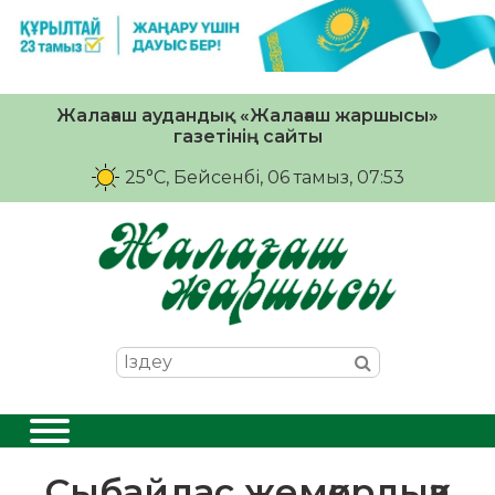
Жалағаш аудандық «Жалағаш жаршысы»
газетінің сайты
25°C
, Бейсенбі, 06 тамыз, 07:53
Сыбайлас жемқорлыққа