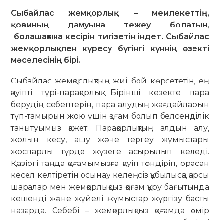
Сыбайлас жемқорлық
–
мемлекеттің,
қоғамның дамуына тежеу болатын,
болашағына кесірін тигізетін індет. Сыбайлас
жемқорлықпен күресу бүгінгі күннің өзекті
мәселесінің бірі.
Сыбайлас жемқорлықтың жиі бой көрсететін, ең
қауіпті түрі-парақорлық. Бірінші кезекте пара
берудің себептерін, пара алудың жағдайларын
түп-тамырын жою үшін қоғам болып белсенділік
танытуымыз қажет. Парақорлықтың алдын алу,
жолын кесу, ашу және тергеу жұмыстары
жоспарлы түрде жүзеге асырылып келеді.
Қазіргі таңда қоғамымызға қауіп төндіріп, орасан
кесел келтіретін осынау келеңсіз құбылысқа қарсы
шаралар мен жемқорлықсыз қоғам құру бағытында
кешенді және жүйелі жұмыстар жүргізу басты
назарда. Себебі – жемқорлықсыз қоғамда өмір