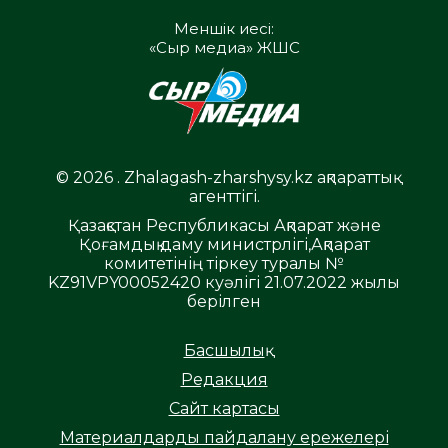
Меншік иесі:
«Сыр медиа» ЖШС
© 2026 . Zhalagash-zharshysy.kz ақпараттық
агенттігі.
Қазақстан Республикасы Ақпарат және
Қоғамдық даму министрлігі,Ақпарат
комитетінің тіркеу туралы №
KZ91VPY00052420 куәлігі 21.07.2022 жылы
берілген
Басшылық
Редакция
Сайт картасы
Материалдарды пайдалану ережелері