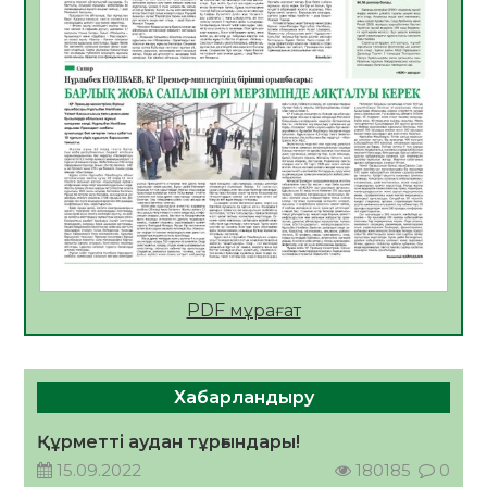
Мектептен – Ұлттық ұлан сапына
04.08.2026
34
0
Үкіметтік емес ұйымдарға арналған
сыйлықақы конкурсына өтінім қабылдау
басталды
04.08.2026
38
0
Үкіметте Президенттің отандық тауарды
қолдау жөніндегі тапсырмаларының
жүзеге асырылу барысы қаралуда
04.08.2026
37
0
PDF мұрағат
Жазғы лагерьде оқушылармен
профилактикалық кездесу өтті
04.08.2026
47
0
Хабарландыру
Құрылтай: Қызылордада 1344 комиссия
мүшесінің білімі жетілдіріледі
Құрметті аудан тұрғындары!
04.08.2026
37
0
15.09.2022
180185
0