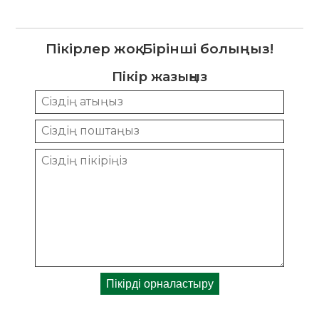
Пікірлер жоқ. Бірінші болыңыз!
Пікір жазыңыз