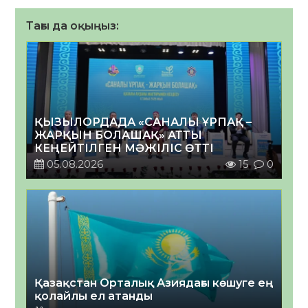
Тағы да оқыңыз:
ҚЫЗЫЛОРДАДА «САНАЛЫ ҰРПАҚ –
ЖАРҚЫН БОЛАШАҚ» АТТЫ
КЕҢЕЙТІЛГЕН МӘЖІЛІС ӨТТІ
05.08.2026
15
0
Қазақстан Орталық Азиядағы көшуге ең
қолайлы ел атанды