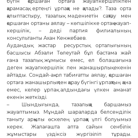
бүгін қоршаған ортаға жауапкершілікпен
қарамасақ, ертеңгі ұрпаққа не қалады?. Таза орта
қалыптастыру, тазалық мәдениетін сақтау мен
қоршаған ортаны аялау – көпшілікке ортақ жауап­
кер­шілік, – деді партия филиалының
консультанты Ахан Кенжебаев.
Аудандық жастар ресурстық орталығының
басшысы Абзали Төлеутай бұл бастама жай
ғана тазалық жұмысы емес, ел болашағына
деген жауапкершілік пен жанашырлық екенін
айтады. Сондай-ақ ол табиғатты аялау, қоршаған
ортаға жанашырлықпен қарау бүгінгі ұрпақтың қана
емес, келер ұрпақ алдындағы үлкен аманат
екенін жеткізді.
– Шындығында, тазалыққа баршамыз
жауаптымыз. Мұндай шараларда белсенділік
таныту арқылы өскелең ұрпаққа үлгі болуымыз
керек. Жалағашта апта сайын сен­білік
жұмыстары үздіксіз жүргізіліп тұрады.