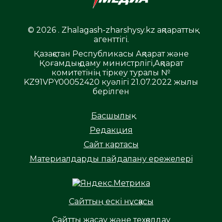
© 2026 . Zhalagash-zharshysy.kz ақпараттық
агенттігі.
Қазақстан Республикасы Ақпарат және
Қоғамдық даму министрлігі,Ақпарат
комитетінің тіркеу туралы №
KZ91VPY00052420 куәлігі 21.07.2022 жылы
берілген
Басшылық
Редакция
Сайт картасы
Материалдарды пайдалану ережелері
Сайттың ескі нұсқасы
Сайтты жасау және техқолдау