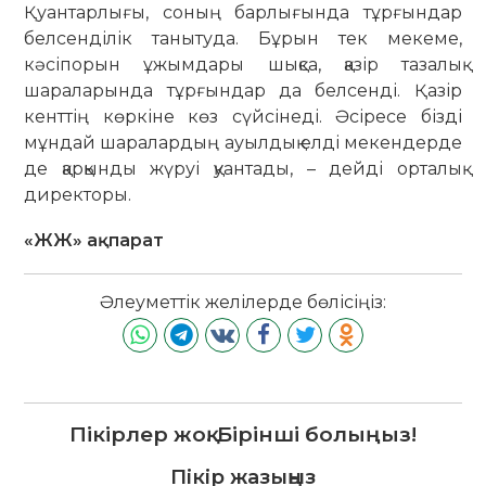
Қуантарлығы, со­ның барлығында тұрғындар
белсенділік танытуда. Бұрын тек мекеме,
кәсіпорын ұжымдары шықса, қазір тазалық
шараларында тұрғындар да белсенді. Қазір
кенттің көркіне көз сүйсінеді. Әсіресе бізді
мұндай шаралардың ауылдық елді мекендерде
де қарқынды жүруі қуантады, – дейді орталық
директоры.
«ЖЖ» ақпарат
Әлеуметтік желілерде бөлісіңіз:
Пікірлер жоқ. Бірінші болыңыз!
Пікір жазыңыз