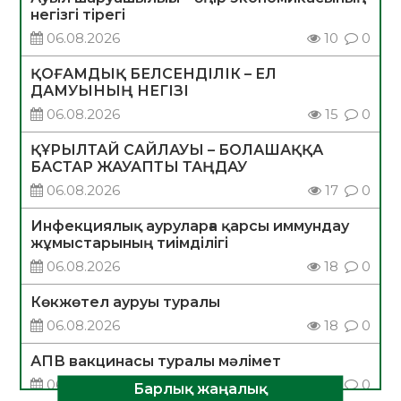
негізгі тірегі
06.08.2026
10
0
ҚОҒАМДЫҚ БЕЛСЕНДІЛІК – ЕЛ
ДАМУЫНЫҢ НЕГІЗІ
06.08.2026
15
0
ҚҰРЫЛТАЙ САЙЛАУЫ – БОЛАШАҚҚА
БАСТАР ЖАУАПТЫ ТАҢДАУ
06.08.2026
17
0
Инфекциялық ауруларға қарсы иммундау
жұмыстарының тиімділігі
06.08.2026
18
0
Көкжөтел ауруы туралы
06.08.2026
18
0
АПВ вакцинасы туралы мәлімет
06.08.2026
17
0
Барлық жаңалық