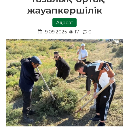
жауапкершілік
Ақпарат
19.09.2025
171
0