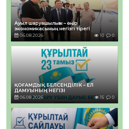
Ауыл шаруашылығы – өңір
экономикасының негізгі тірегі
06.08.2026
10
0
ҚОҒАМДЫҚ БЕЛСЕНДІЛІК – ЕЛ
ДАМУЫНЫҢ НЕГІЗІ
06.08.2026
15
0