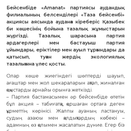
Бейсенбіде «Amanat» партиясы аудандық
филиалының белсенділері «Таза бейсенбі»
акциясы аясында ауданға кіреберіс Қазыбек
би көшесінің бойына тазалық жұмыстарын
жүргізді. Тазалық шарасына партия
ардагерлері мен бастауыш партия
ұйымдары, еріктілер мен ауыл тұрғындары да
қатысып, туған жердің экологиялық
тазалығына үлес қосты.
Олар көше жиегіндегі шөптерді шауып,
ағаштар мен жол шекараларын ақтап, жиналған
қоқыстарды арнайы орынға жеткізді.
– Партия бастамасымен әр бейсенбіде өтетін
бұл акция – табиғатқа, қоршаған ортаға деген
құрметтің көрінісі. Жалпы ауаның ластануы,
судың азаюы мен қалдықтардың көбеюі –
адамның өз қолымен жасалатын дүние. Егер біз