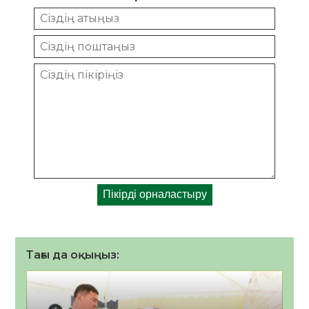
Тағы да оқыңыз: