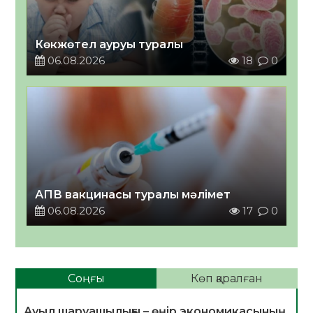
Көкжөтел ауруы туралы
06.08.2026
18
0
АПВ вакцинасы туралы мәлімет
06.08.2026
17
0
Соңғы
Көп қаралған
Ауыл шаруашылығы – өңір экономикасының