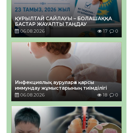
ҚҰРЫЛТАЙ САЙЛАУЫ – БОЛАШАҚҚА
БАСТАР ЖАУАПТЫ ТАҢДАУ
06.08.2026
17
0
Инфекциялық ауруларға қарсы
иммундау жұмыстарының тиімділігі
06.08.2026
18
0