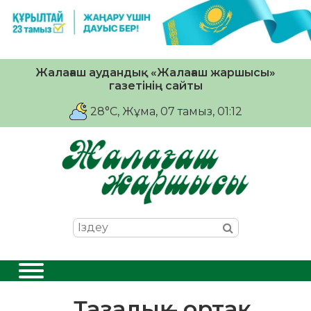
Жалағаш аудандық «Жалағаш жаршысы»
газетінің сайты
28°C
, Жұма, 07 тамыз, 01:12
Тазалық – ортақ