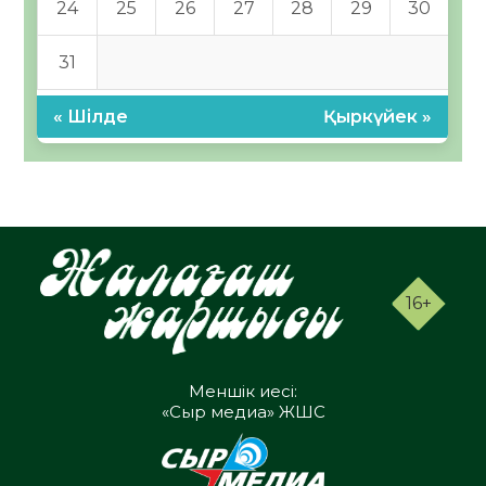
24
25
26
27
28
29
30
31
« Шілде
Қыркүйек »
16+
Меншік иесі:
«Сыр медиа» ЖШС