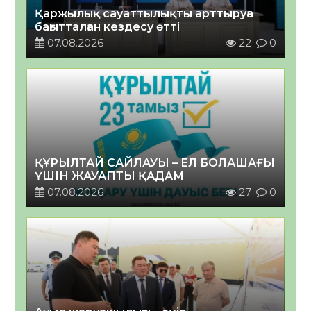
Қаржылық сауаттылықты арттыруға
бағытталған кездесу өтті
07.08.2026
22
0
ҚҰРЫЛТАЙ САЙЛАУЫ – ЕЛ БОЛАШАҒЫ
ҮШІН ЖАУАПТЫ ҚАДАМ
07.08.2026
27
0