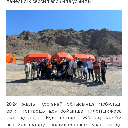
панельдік сессия аясында ұсынды.
2024 жылы Қостанай облысында мобильді
ерікті топтарды құру бойынша пилоттық жоба
іске қосылды. Бұл топтар ТЖМ-нің кәсіби
авариялық-құтқару бөлімшелеріне ұқсас түрде