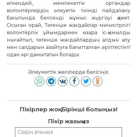
өткендей, мемлекеттік органдар
волонтёрлердің әлеуетін тиімді пайдалану
бағытында белсенді жұмыс жүргізуі қажет.
Осыған орай, Төтенше жағдайлар министрлігі
волонтёрлік ұйымдармен өзара іс-қимылды
нығайтып, төтенше жағдайлардың алдын алу
мен салдарын азайтуға бағытталған әріптестікті
одан әрі дамытатын болады.
Әлеуметтік желілерде бөлісіңіз:
Пікірлер жоқ. Бірінші болыңыз!
Пікір жазыңыз