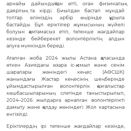
арнайы дайындықтан өтті, оған физикалық
даярлық та кірді. Биылдан бастап мұндай
топтар еліміздің әрбір өңірінде құрыла
бастайды. Бұл еріктілер жұмысының жүйелі
болуын қамтамасыз етіп, төтенше жағдайлар
кезінде бейберекет волонтёрліктің алдын
алуға мүмкіндік береді.
Аталған жоба 2024 жылы Астана қаласында
өткен Азиядағы өзара іс-қимыл және сенім
шаралары жөніндегі кеңес (АӨСШК)
жанындағы Жастар кеңесінің шеңберінде
ұйымдастырылған волонтёрлік қозғалыстар
көшбасшыларының слетінде таныстырылып,
2024–2026 жылдарға арналған волонтёрлікті
дамыту және қолдау жөніндегі Жол картасына
енгізілді.
Еріктілердің ірі төтенше жағдайлар кезінде,