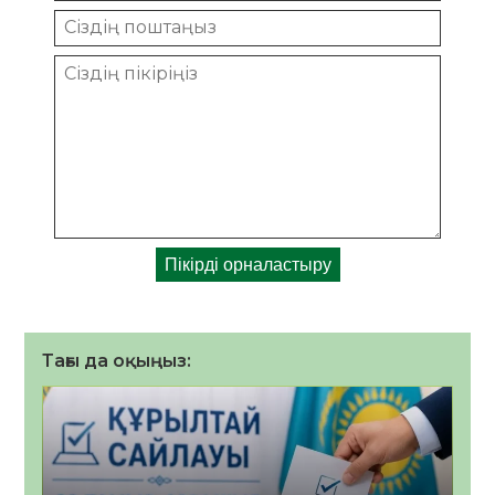
Тағы да оқыңыз: