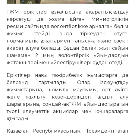
ТЖМ еріктілер қозғалысына ақпараттық қолдау
көрсетуді де жолға қойған. Министрліктің
ресми сайтында волонтёрлікке арналған бөлім
жұмыс істейді: онда тіркеуден өтуге,
нормативтік құжаттармен танысуға және өзекті
ақпарат алуға болады. Бұдан бөлек, жыл сайын
шамамен 2 мың волонтёрлік ұйымдардың
жетекшілері мен үйлестірушілері оқудан өтеді.
Еріктілер нақты тәжірибелік жұмыстарға да
белсенді тартылады. Олар іздеу-құтқару
жұмыстарына, шомылу маусымы, өрт қауіпті
және жылыту кезеңдеріндегі алдын алу
шараларына, сондай-ақ ТЖМ ұйымдастыратын
түрлі әлеуметтік акциялар мен іс-шараларға
қатысады.
Қазақстан Республикасының Президенті атап