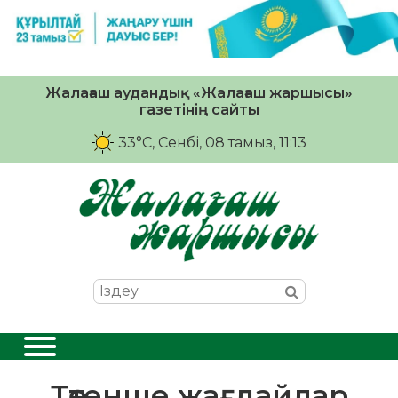
Жалағаш аудандық «Жалағаш жаршысы»
газетінің сайты
33°C
, Сенбі, 08 тамыз, 11:13
Төтенше жағдайлар