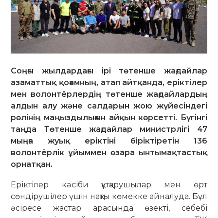
Соңғы жылдардағы ірі төтенше жағдайлар
азаматтық қоғамның, атап айтқанда, еріктілер
мен волонтёрлердің төтенше жағдайлардың
алдын алу және салдарын жою жүйесіндегі
рөлінің маңыздылығын айқын көрсетті. Бүгінгі
таңда Төтенше жағдайлар министрлігі 47
мыңға жуық еріктіні біріктіретін 136
волонтёрлік ұйыммен өзара ынтымақтастық
орнатқан.
Еріктілер кәсіби құтқарушылар мен өрт
сөндірушілер үшін нақты көмекке айналуда. Бұл
әсіресе жастар арасында өзекті, себебі