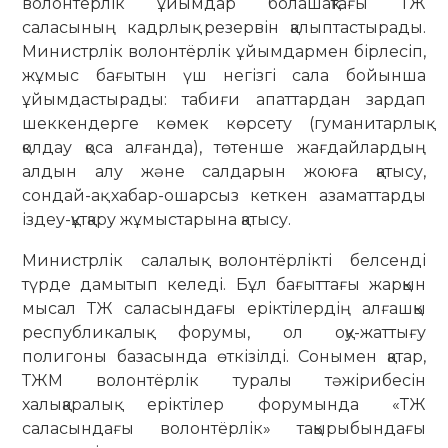
волонтёрлік ұйымдар болашақтағы ТЖ
саласының кадрлық резервін қалыптастырады.
Министрлік волонтёрлік ұйымдармен бірлесіп,
жұмыс бағытын үш негізгі сала бойынша
ұйымдастырады: табиғи апаттардан зардап
шеккендерге көмек көрсету (гуманитарлық
қолдау қоса алғанда), төтенше жағдайлардың
алдын алу және салдарын жоюға қатысу,
сондай-ақ хабар-ошарсыз кеткен азаматтарды
іздеу-құтқару жұмыстарына қатысу.
Министрлік салалық волонтёрлікті белсенді
түрде дамытып келеді. Бұл бағыттағы жарқын
мысал ТЖ саласындағы еріктілердің алғашқы
республикалық форумы, ол оқу-жаттығу
полигоны базасында өткізілді. Сонымен қатар,
ТЖМ волонтёрлік туралы тәжірибесін
халықаралық еріктілер форумында «ТЖ
саласындағы волонтёрлік» тақырыбындағы