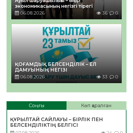
Ауыл шаруашылығы – өңір
экономикасының негізгі тірегі
06.08.2026
36
0
ҚОҒАМДЫҚ БЕЛСЕНДІЛІК – ЕЛ
ДАМУЫНЫҢ НЕГІЗІ
06.08.2026
33
0
Соңғы
Көп қаралған
ҚҰРЫЛТАЙ САЙЛАУЫ – БІРЛІК ПЕН
БЕЛСЕНДІЛІКТІҢ БЕЛГІСІ
07.08.2026
24
0