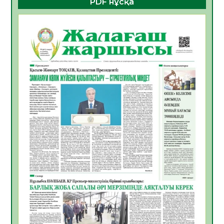
PDF нұсқа
ҚҰРЫЛТАЙ САЙЛАУЫ – БОЛАШАҚҚА
БАСТАР ЖАУАПТЫ ТАҢДАУ
06.08.2026
35
0
Инфекциялық ауруларға қарсы иммундау
жұмыстарының тиімділігі
06.08.2026
37
0
Көкжөтел ауруы туралы
06.08.2026
33
0
АПВ вакцинасы туралы мәлімет
06.08.2026
34
0
Open Air: Қызылорда облысы полиция
департаменті 20 мыңнан астам
көрерменнің қауіпсіздігін қамтамасыз етті
06.08.2026
46
0
ҚЫЗЫЛОРДАДА «САНАЛЫ ҰРПАҚ –
ЖАРҚЫН БОЛАШАҚ» АТТЫ КЕҢЕЙТІЛГЕН