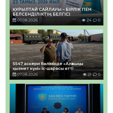
ҚҰРЫЛТАЙ САЙЛАУЫ – БІРЛІК ПЕН
БЕЛСЕНДІЛІКТІҢ БЕЛГІСІ
07.08.2026
24
0
5547 әскери бөлімінде «Алғашқы
қызмет күні» іс-шарасы өтті
07.08.2026
21
0