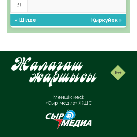
31
« Шілде
Қыркүйек »
16+
Меншік иесі:
«Сыр медиа» ЖШС