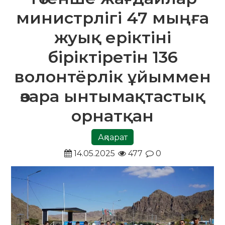
министрлігі 47 мыңға
жуық еріктіні
біріктіретін 136
волонтёрлік ұйыммен
өзара ынтымақтастық
орнатқан
Ақпарат
14.05.2025
477
0