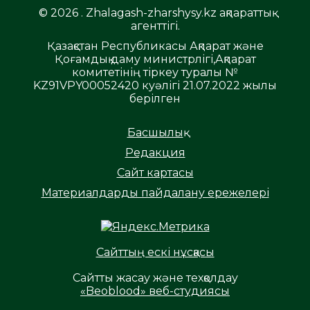
© 2026 . Zhalagash-zharshysy.kz ақпараттық
агенттігі.
Қазақстан Республикасы Ақпарат және
Қоғамдық даму министрлігі,Ақпарат
комитетінің тіркеу туралы №
KZ91VPY00052420 куәлігі 21.07.2022 жылы
берілген
Басшылық
Редакция
Сайт картасы
Материалдарды пайдалану ережелері
Сайттың ескі нұсқасы
Сайтты жасау және техқолдау
«Beoblood» веб-студиясы