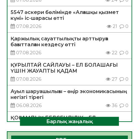
5547 әскери бөлімінде «Алғашқы қызмет
күні» іс-шарасы өтті
07.08.2026
21
0
Қаржылық сауаттылықты арттыруға
бағытталған кездесу өтті
07.08.2026
22
0
ҚҰРЫЛТАЙ САЙЛАУЫ – ЕЛ БОЛАШАҒЫ
ҮШІН ЖАУАПТЫ ҚАДАМ
07.08.2026
27
0
Ауыл шаруашылығы – өңір экономикасының
негізгі тірегі
06.08.2026
36
0
ҚОҒАМДЫҚ БЕЛСЕНДІЛІК – ЕЛ
Барлық жаңалық
ДАМУЫНЫҢ НЕГІЗІ
06.08.2026
33
0