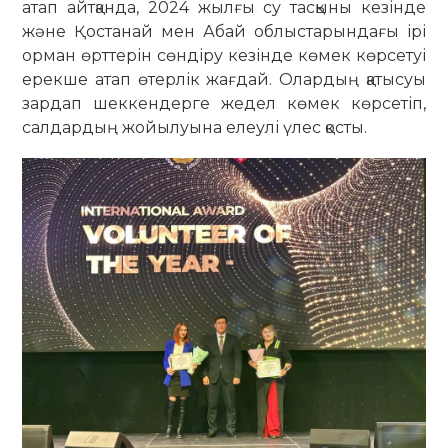
атап айтқанда, 2024 жылғы су тасқыны кезінде
және Қостанай мен Абай облыстарындағы ірі
орман өрттерін сөндіру кезінде көмек көрсетуі
ерекше атап өтерлік жағдай. Олардың қатысуы
зардап шеккендерге жедел көмек көрсетіп,
салдардың жойылуына елеулі үлес қосты.