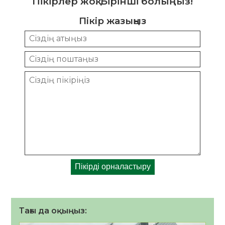
Пікірлер жоқ. Бірінші болыңыз!
Пікір жазыңыз
Тағы да оқыңыз: