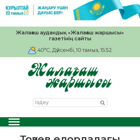
Жалағаш аудандық «Жалағаш жаршысы»
газетінің сайты
40°C
, Дүйсенбі, 10 тамыз, 15:52
Тоқаев елордадағы