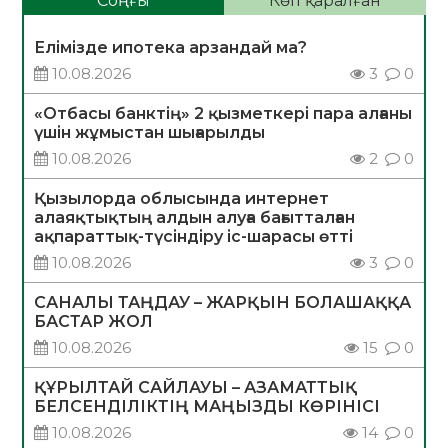
Соңғы
Көп қаралған
Елімізде ипотека арзандай ма?
10.08.2026
3
0
«Отбасы банктің» 2 қызметкері пара алғаны
үшін жұмыстан шығарылды
10.08.2026
2
0
Қызылорда облысында интернет
алаяқтықтың алдын алуға бағытталған
ақпараттық-түсіндіру іс-шарасы өтті
10.08.2026
3
0
САНАЛЫ ТАҢДАУ – ЖАРҚЫН БОЛАШАҚҚА
БАСТАР ЖОЛ
10.08.2026
15
0
ҚҰРЫЛТАЙ САЙЛАУЫ – АЗАМАТТЫҚ
БЕЛСЕНДІЛІКТІҢ МАҢЫЗДЫ КӨРІНІСІ
10.08.2026
14
0