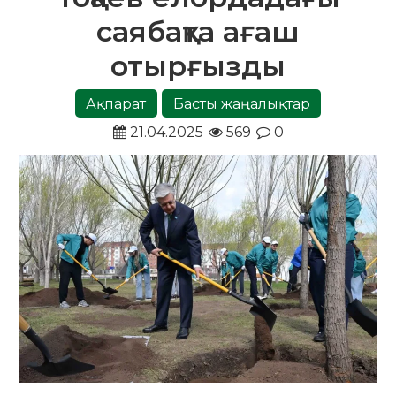
саябақта ағаш
отырғызды
Ақпарат
Басты жаңалықтар
21.04.2025
569
0