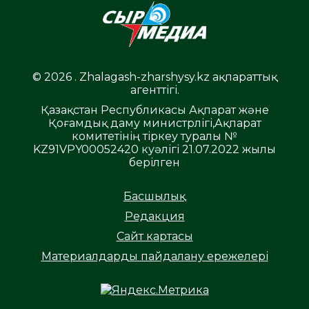
© 2026 . Zhalagash-zharshysy.kz ақпараттық
агенттігі.
Қазақстан Республикасы Ақпарат және
Қоғамдық даму министрлігі,Ақпарат
комитетінің тіркеу туралы №
KZ91VPY00052420 куәлігі 21.07.2022 жылы
берілген
Басшылық
Редакция
Сайт картасы
Материалдарды пайдалану ережелері