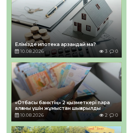
Елімізде ипотека арзандай ма?
10.08.2026
3
0
«Отбасы банктің» 2 қызметкері пара
алғаны үшін жұмыстан шығарылды
10.08.2026
2
0