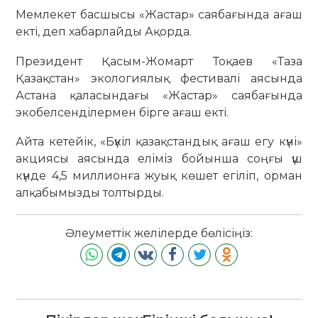
Мемлекет басшысы «Жастар» саябағында ағаш
екті, деп хабарлайды Ақорда.
Президент Қасым-Жомарт Тоқаев «Таза
Қазақстан» экологиялық фестивалі аясында
Астана қаласындағы «Жастар» саябағында
экобелсенділермен бірге ағаш екті.
Айта кетейік, «Бүкіл қазақстандық ағаш егу күні»
акциясы аясында еліміз бойынша соңғы үш
күнде 4,5 миллионға жуық көшет егіліп, орман
алқабымызды толтырды.
Әлеуметтік желілерде бөлісіңіз: