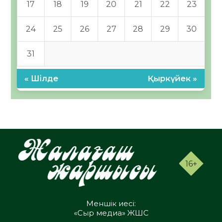
17
18
19
20
21
22
23
24
25
26
27
28
29
30
31
« Шілде
Қыркүйек »
16+
Меншік иесі:
«Сыр медиа» ЖШС