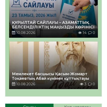
ҚҰРЫЛТАЙ САЙЛАУЫ – АЗАМАТТЫҚ
БЕЛСЕНДІЛІКТІҢ МАҢЫЗДЫ КӨРІНІСІ
10.08.2026
14
0
Мемлекет басшысы Қасым-Жомарт
Тоқаевтың Абай күнімен құттықтауы
10.08.2026
3
0