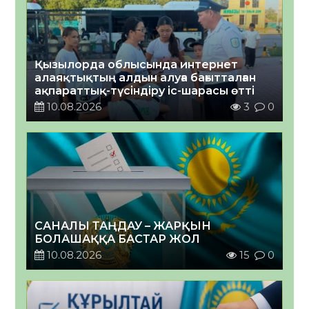
Қызылорда облысында интернет
алаяқтықтың алдын алуға бағытталған
ақпараттық-түсіндіру іс-шарасы өтті
10.08.2026
3
0
САНАЛЫ ТАҢДАУ – ЖАРҚЫН
БОЛАШАҚҚА БАСТАР ЖОЛ
10.08.2026
15
0