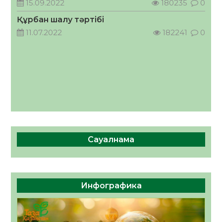
15.09.2022
180235
0
05.08.2026
43
0
Құрбан шалу тәртібі
11.07.2022
182241
0
Сауалнама
Инфографика