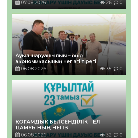
07.08.2026
26
0
Ауыл шаруашылығы – өңір
экономикасының негізгі тірегі
06.08.2026
35
0
ҚОҒАМДЫҚ БЕЛСЕНДІЛІК – ЕЛ
ДАМУЫНЫҢ НЕГІЗІ
06.08.2026
32
0