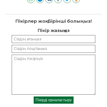
Пікірлер жоқ. Бірінші болыңыз!
Пікір жазыңыз