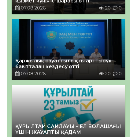
қызмет күні» іс-шарасы өтті
07.08.2026
20
0
Қаржылық сауаттылықты арттыруға
бағытталған кездесу өтті
07.08.2026
20
0
ҚҰРЫЛТАЙ САЙЛАУЫ – ЕЛ БОЛАШАҒЫ
ҮШІН ЖАУАПТЫ ҚАДАМ