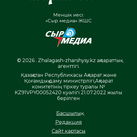
Меншік иесі:
«Сыр медиа» ЖШС
© 2026 . Zhalagash-zharshysy.kz ақпараттық
агенттігі.
Қазақстан Республикасы Ақпарат және
Қоғамдық даму министрлігі,Ақпарат
комитетінің тіркеу туралы №
KZ91VPY00052420 куәлігі 21.07.2022 жылы
берілген
Басшылық
Редакция
Сайт картасы