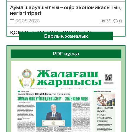
Ауыл шаруашылығы – өңір экономикасының
негізгі тірегі
06.08.2026
35
0
ҚОҒАМДЫҚ БЕЛСЕНДІЛІК – ЕЛ
Барлық жаңалық
ДАМУЫНЫҢ НЕГІЗІ
06.08.2026
32
0
PDF нұсқа
ҚҰРЫЛТАЙ САЙЛАУЫ – БОЛАШАҚҚА
БАСТАР ЖАУАПТЫ ТАҢДАУ
06.08.2026
35
0
Инфекциялық ауруларға қарсы иммундау
жұмыстарының тиімділігі
06.08.2026
36
0
Көкжөтел ауруы туралы
06.08.2026
33
0
АПВ вакцинасы туралы мәлімет