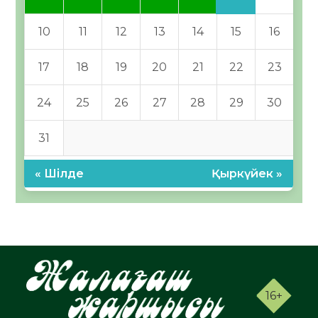
10
11
12
13
14
15
16
17
18
19
20
21
22
23
24
25
26
27
28
29
30
31
« Шілде
Қыркүйек »
16+