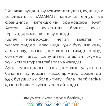
Жалағаш аудандық мәслихат депутаты, аудандық
мәслихаттағы «AMANAT» партиясы депутаттық
фракциясы жетекшісінің орынбасары Қуат
Ахетов Аққыр ауылында болып, ауыл
тұрғындарымен кездесу өткізді.
Келелі кездесудің негізгі мақсаты –
жасөспірімдер арасында құқық бұзушылықтың
алдын-алу, жазғы демалысты тиімді өткізу,
сонымен қатар, депутаттың атқарған жұмыс
жұмыстары туралы хабарлама жасады.
Ауыл тұрғындары жазғы демалыс уақытында
баланың қауіпсіздігі, жасөспірімдер арасында
құқық бұзушылық болдырмау, бала тәрбиесіне
қатысты біршама ұсыныстар айтылды.
Әлеуметтік желілерде бөлісіңіз: