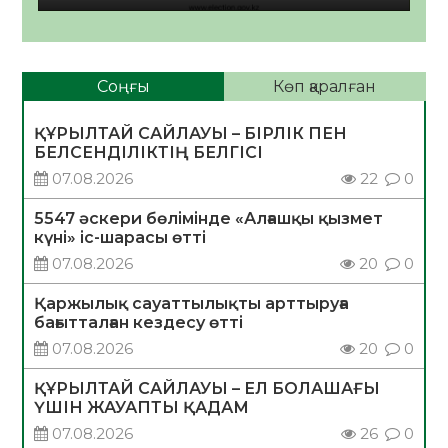
Соңғы
Көп қаралған
ҚҰРЫЛТАЙ САЙЛАУЫ – БІРЛІК ПЕН
БЕЛСЕНДІЛІКТІҢ БЕЛГІСІ
07.08.2026
22
0
5547 әскери бөлімінде «Алғашқы қызмет
күні» іс-шарасы өтті
07.08.2026
20
0
Қаржылық сауаттылықты арттыруға
бағытталған кездесу өтті
07.08.2026
20
0
ҚҰРЫЛТАЙ САЙЛАУЫ – ЕЛ БОЛАШАҒЫ
ҮШІН ЖАУАПТЫ ҚАДАМ
07.08.2026
26
0