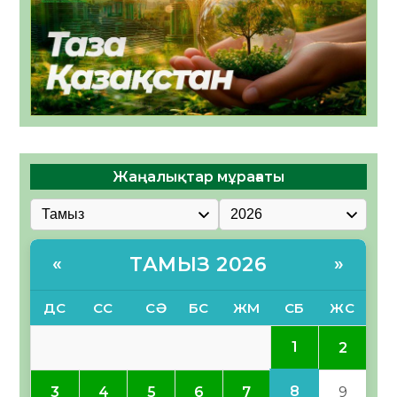
Жаңалықтар мұрағаты
ТАМЫЗ 2026
«
»
ДС
СС
СӘ
БС
ЖМ
СБ
ЖС
1
2
8
3
4
5
6
7
9