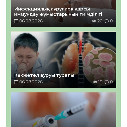
Инфекциялық ауруларға қарсы
иммундау жұмыстарының тиімділігі
06.08.2026
20
0
Көкжөтел ауруы туралы
06.08.2026
19
0