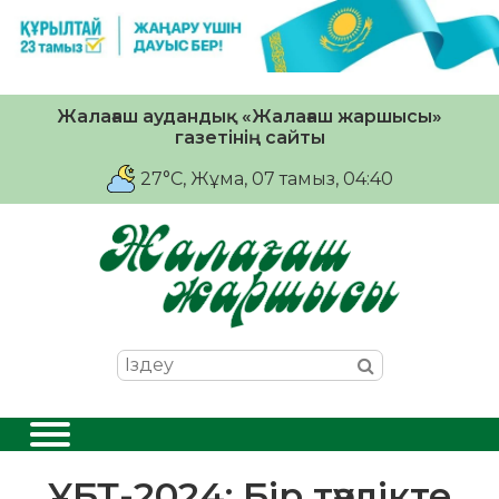
Жалағаш аудандық «Жалағаш жаршысы»
газетінің сайты
27°C
, Жұма, 07 тамыз, 04:40
ҰБТ-2024: Бір тәулікте