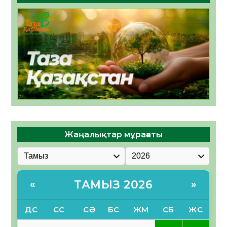
Жаңалықтар мұрағаты
ТАМЫЗ 2026
«
»
ДС
СС
СӘ
БС
ЖМ
СБ
ЖС