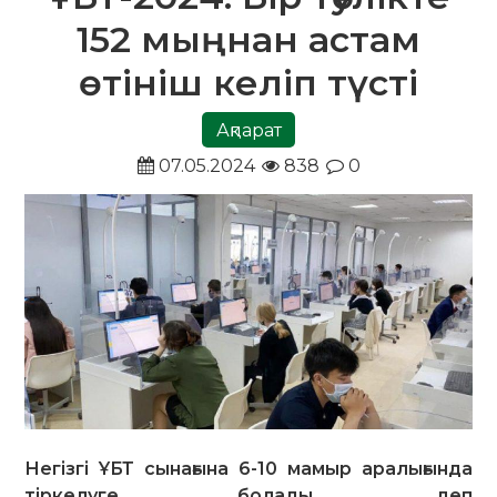
152 мыңнан астам
өтініш келіп түсті
Ақпарат
07.05.2024
838
0
Негізгі ҰБТ сынағына 6-10 мамыр аралығында
тіркелуге болады, деп