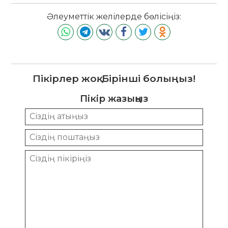
Әлеуметтік желілерде бөлісіңіз:
Пікірлер жоқ. Бірінші болыңыз!
Пікір жазыңыз