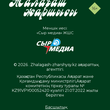
16+
Меншік иесі:
«Сыр медиа» ЖШС
© 2026 . Zhalagash-zharshysy.kz ақпараттық
агенттігі.
Қазақстан Республикасы Ақпарат және
Қоғамдық даму министрлігі,Ақпарат
комитетінің тіркеу туралы №
KZ91VPY00052420 куәлігі 21.07.2022 жылы
берілген
Басшылық