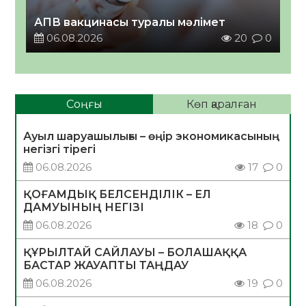
АПВ вакцинасы туралы мәлімет
06.08.2026
20
0
Соңғы
Көп қаралған
Ауыл шаруашылығы – өңір экономикасының
негізгі тірегі
06.08.2026
17
0
ҚОҒАМДЫҚ БЕЛСЕНДІЛІК – ЕЛ
ДАМУЫНЫҢ НЕГІЗІ
06.08.2026
18
0
ҚҰРЫЛТАЙ САЙЛАУЫ – БОЛАШАҚҚА
БАСТАР ЖАУАПТЫ ТАҢДАУ
06.08.2026
19
0