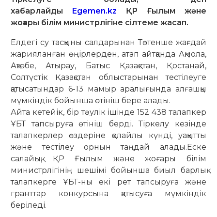
хабарлайды
Egemen.kz
ҚР Ғылым және
жоғары білім министрлігіне сілтеме жасап.
Елдегі су тасқыны салдарынан Төтенше жағдай
жарияланған өңірлерден, атап айтқанда Ақмола,
Ақтөбе, Атырау, Батыс Қазақстан, Қостанай,
Солтүстік Қазақстан облыстарынан тестілеуге
қатысатындар 6-13 мамыр аралығында алғашқы
мүмкіндік бойынша өтініш бере алады.
Айта кетейік, бір тәулік ішінде 152 438 талапкер
ҰБТ тапсыруға өтініш берді. Тіркелу кезінде
талапкерлер өздеріне қолайлы күнді, уақытты
және тестілеу орнын таңдай алады.Еске
салайық, ҚР Ғылым және жоғары білім
министрлігінің шешімі бойынша биыл барлық
талапкерге ҰБТ-ны екі рет тапсыруға және
гранттар конкурсына қатысуға мүмкіндік
беріледі.