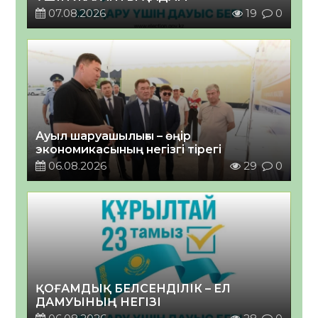
07.08.2026
19
0
Ауыл шаруашылығы – өңір
экономикасының негізгі тірегі
06.08.2026
29
0
ҚОҒАМДЫҚ БЕЛСЕНДІЛІК – ЕЛ
ДАМУЫНЫҢ НЕГІЗІ