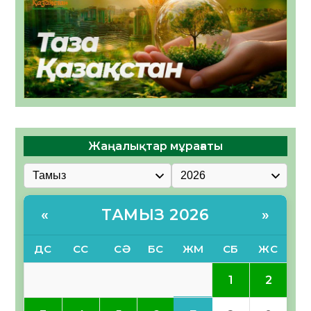
Жаңалықтар мұрағаты
ТАМЫЗ 2026
«
»
ДС
СС
СӘ
БС
ЖМ
СБ
ЖС
1
2