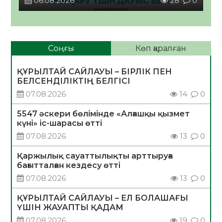
06.08.2026
28
0
Соңғы
Көп қаралған
ҚҰРЫЛТАЙ САЙЛАУЫ – БІРЛІК ПЕН
БЕЛСЕНДІЛІКТІҢ БЕЛГІСІ
07.08.2026
14
0
5547 әскери бөлімінде «Алғашқы қызмет
күні» іс-шарасы өтті
07.08.2026
13
0
Қаржылық сауаттылықты арттыруға
бағытталған кездесу өтті
07.08.2026
13
0
ҚҰРЫЛТАЙ САЙЛАУЫ – ЕЛ БОЛАШАҒЫ
ҮШІН ЖАУАПТЫ ҚАДАМ
07.08.2026
19
0