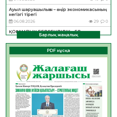
Ауыл шаруашылығы – өңір экономикасының
негізгі тірегі
06.08.2026
29
0
ҚОҒАМДЫҚ БЕЛСЕНДІЛІК – ЕЛ
Барлық жаңалық
ДАМУЫНЫҢ НЕГІЗІ
06.08.2026
28
0
PDF нұсқа
ҚҰРЫЛТАЙ САЙЛАУЫ – БОЛАШАҚҚА
БАСТАР ЖАУАПТЫ ТАҢДАУ
06.08.2026
30
0
Инфекциялық ауруларға қарсы иммундау
жұмыстарының тиімділігі
06.08.2026
31
0
Көкжөтел ауруы туралы
06.08.2026
28
0
АПВ вакцинасы туралы мәлімет