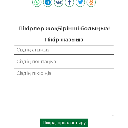
Пікірлер жоқ. Бірінші болыңыз!
Пікір жазыңыз