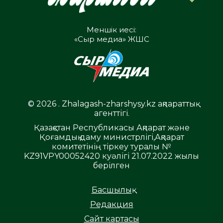
Меншік иесі:
«Сыр медиа» ЖШС
© 2026 . Zhalagash-zharshysy.kz ақпараттық
агенттігі.
Қазақстан Республикасы Ақпарат және
Қоғамдық даму министрлігі,Ақпарат
комитетінің тіркеу туралы №
KZ91VPY00052420 куәлігі 21.07.2022 жылы
берілген
Басшылық
Редакция
Сайт картасы