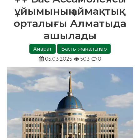
ұйымының аймақтық
орталығы Алматыда
ашылады
Ақпарат
Басты жаңалықтар
05.03.2025
503
0