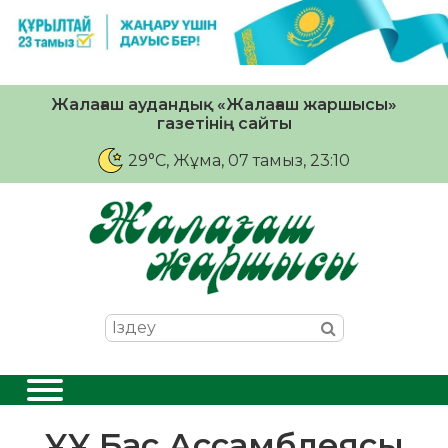
Жалағаш аудандық «Жалағаш жаршысы»
газетінің сайты
29°C
, Жұма, 07 тамыз, 23:10
ҰҰ Бас Ассамблеясы