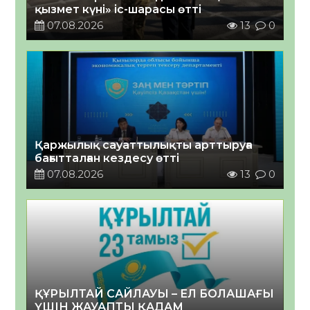
қызмет күні» іс-шарасы өтті
07.08.2026
13
0
Қаржылық сауаттылықты арттыруға
бағытталған кездесу өтті
07.08.2026
13
0
ҚҰРЫЛТАЙ САЙЛАУЫ – ЕЛ БОЛАШАҒЫ
ҮШІН ЖАУАПТЫ ҚАДАМ