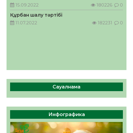
кеңесшісі болып тағайындалды
15.09.2022
180226
0
05.08.2026
39
0
Құрбан шалу тәртібі
11.07.2022
182231
0
Сауалнама
Инфографика