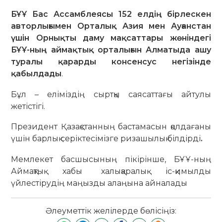
БҰҰ Бас Ассамблеясы 152 елдің бірлескен
авторлығымен Орталық Азия мен Ауғанстан
үшін Орнықты даму мақсаттары жөніндегі
БҰҰ-ның аймақтық орталығын Алматыда ашу
туралы қарарды консенсус негізінде
қабылдады
.
Бұл – еліміздің сыртқы саясаттағы айтулы
жетістігі.
Президент Қазақстанның бастамасын қолдағаны
үшін барлық серіктесімізге ризашылық білдірді
.
Мемлекет басшысының пікірінше, БҰҰ-ның
Аймақтық хабы халықаралық іс-қимылды
үйлестірудің маңызды алаңына айналады
Әлеуметтік желілерде бөлісіңіз: