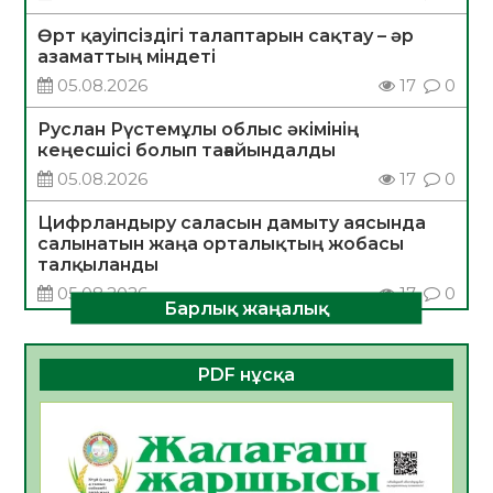
Өрт қауіпсіздігі талаптарын сақтау – әр
азаматтың міндеті
05.08.2026
17
0
Руслан Рүстемұлы облыс әкімінің
кеңесшісі болып тағайындалды
05.08.2026
17
0
Цифрландыру саласын дамыту аясында
салынатын жаңа орталықтың жобасы
талқыланды
05.08.2026
17
0
Барлық жаңалық
Алғашқы цифрлық жасанды интеллект
құралдарының таныстырылымы өтті
PDF нұсқа
05.08.2026
18
0
Қазақстандықтардың 72,3%-ы жаңа
Құрылтай үшін дауыс беруге дайын
05.08.2026
18
0