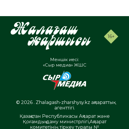
16+
Меншік иесі:
«Сыр медиа» ЖШС
© 2026 . Zhalagash-zharshysy.kz ақпараттық
агенттігі.
Қазақстан Республикасы Ақпарат және
Қоғамдық даму министрлігі,Ақпарат
комитетінің тіркеу туралы №