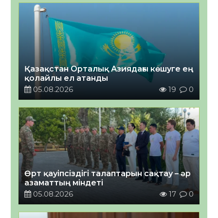
Қазақстан Орталық Азиядағы көшуге ең
қолайлы ел атанды
05.08.2026
19
0
Өрт қауіпсіздігі талаптарын сақтау – әр
азаматтың міндеті
05.08.2026
17
0