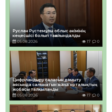
Руслан Рүстемұлы облыс әкімінің
кеңесшісі болып тағайындалды
05.08.2026
17
0
Цифрландыру саласын дамыту
аясында салынатын жаңа орталықтың
жобасы талқыланды
05.08.2026
17
0