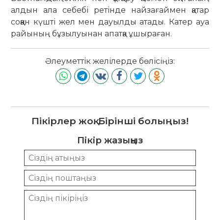
алдын ала себебі ретінде найзағаймен қатар
соққан күшті жел мен дауылды атады. Катер ауа
райының бұзылуынан апатқа ұшыраған.
Әлеуметтік желілерде бөлісіңіз:
Пікірлер жоқ. Бірінші болыңыз!
Пікір жазыңыз