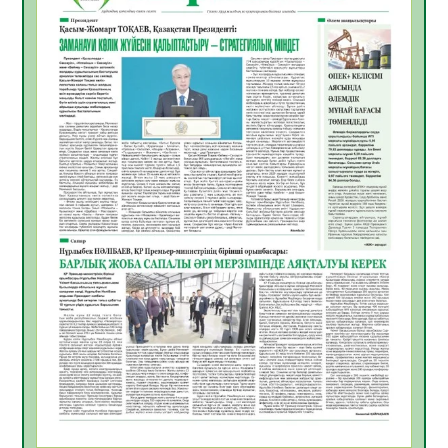
ӘРБІР ДАУЫС – ҚОҒАМ ДАМУЫНА
ҚОСЫЛҒАН ҮЛЕС
05.08.2026
26
0
ҚҰРЫЛТАЙ САЙЛАУЫ – БІРЛІК ПЕН
ЖАУАПКЕРШІЛІККЕ БАСТАЙТЫН ҚАДАМ
05.08.2026
24
0
Мектептен – Ұлттық ұлан сапына
04.08.2026
34
0
Үкіметтік емес ұйымдарға арналған
сыйлықақы конкурсына өтінім қабылдау
басталды
04.08.2026
38
0
Үкіметте Президенттің отандық тауарды
қолдау жөніндегі тапсырмаларының
жүзеге асырылу барысы қаралуда
04.08.2026
38
0