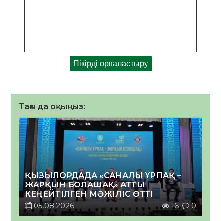
Тағы да оқыңыз:
ҚЫЗЫЛОРДАДА «САНАЛЫ ҰРПАҚ –
ЖАРҚЫН БОЛАШАҚ» АТТЫ
КЕҢЕЙТІЛГЕН МӘЖІЛІС ӨТТІ
05.08.2026
16
0