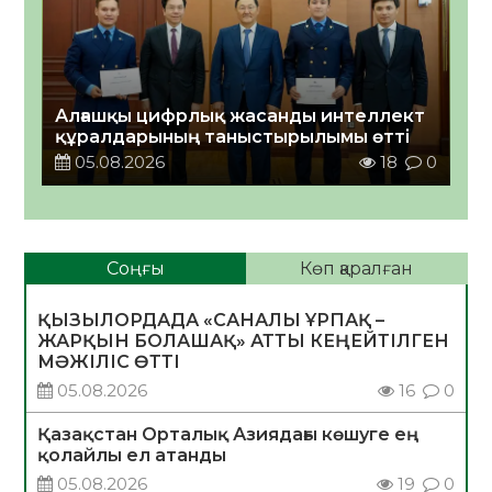
Алғашқы цифрлық жасанды интеллект
құралдарының таныстырылымы өтті
05.08.2026
18
0
Соңғы
Көп қаралған
ҚЫЗЫЛОРДАДА «САНАЛЫ ҰРПАҚ –
ЖАРҚЫН БОЛАШАҚ» АТТЫ КЕҢЕЙТІЛГЕН
МӘЖІЛІС ӨТТІ
05.08.2026
16
0
Қазақстан Орталық Азиядағы көшуге ең
қолайлы ел атанды
05.08.2026
19
0