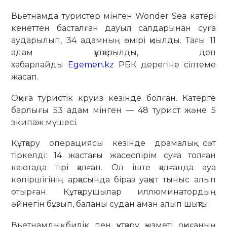
Вьетнамда туристер мінген Wonder Sea катері
кенеттен басталған дауыл салдарынан суға
аударылып, 34 адамның өмірі қиылды. Тағы 11
адам құтқарылды, деп
хабарлайды
Egemen.kz
РБК дерегіне сілтеме
жасап.
Оқиға туристік круиз кезінде болған. Катерге
барлығы 53 адам мінген — 48 турист және 5
экипаж мүшесі.
Құтқару операциясы кезінде драмалық сәт
тіркелді: 14 жастағы жасөспірім суға толған
каютада тірі қалған. Ол іште қалғанда ауа
көпіршігінің арқасында біраз уақыт тыныс алып
отырған. Құтқарушылар иллюминатордың
әйнегін бұзып, баланы судан аман алып шықты.
Вьетнамдық билік пен құтқару қызметі оқиғаның