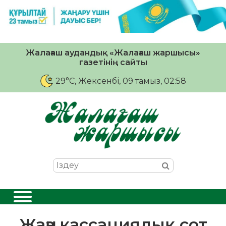
Жалағаш аудандық «Жалағаш жаршысы»
газетінің сайты
29°C
, Жексенбі, 09 тамыз, 02:58
Жаңа кассациялық сот