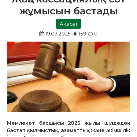
жұмысын бастады
Ақпарат
19.09.2025
159
0
Мемлекет басшысы 2025 жылы шілдеден
бастап қылмыстық, азаматтық және әкімшілік