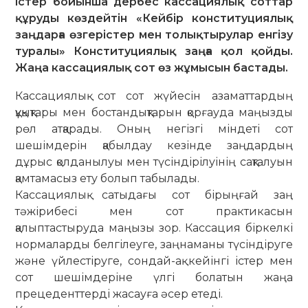
істер бойынша дербес кассациялық соттар
құруды көздейтін «Кейбір конституциялық
заңдарға өзгерістер мен толықтырулар енгізу
туралы» Конституциялық заңға қол қойды.
Жаңа кассациялық сот өз жұмысын бастады.
Кассациялық сот сот жүйесін азаматтардың
құқықтары мен бостандықтарын қорғауда маңызды
рөл атқарады. Оның негізгі міндеті сот
шешімдерін қабылдау кезінде заң­дардың
дұрыс қолданылуы мен түсіндірілуінің сақталуын
қамтамасыз ету болып табылады.
Кассациялық сатыдағы сот бірыңғай заң
тәжірибесі мен сот практикасын
қалыптастыруда маңызы зор. Кассация біркелкі
нормаларды белгілеуге, заңнаманы түсіндіруге
және үйлестіруге, сондай-ақ кейінгі істер мен
сот шешімдеріне үлгі болатын жаңа
прецеденттерді жасауға әсер етеді.