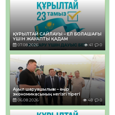
ҚҰРЫЛТАЙ САЙЛАУЫ – ЕЛ БОЛАШАҒЫ
ҮШІН ЖАУАПТЫ ҚАДАМ
07.08.2026
41
0
Ауыл шаруашылығы – өңір
экономикасының негізгі тірегі
06.08.2026
48
0