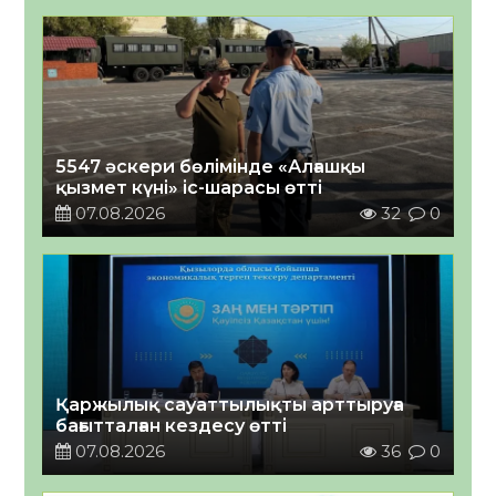
5547 әскери бөлімінде «Алғашқы
қызмет күні» іс-шарасы өтті
07.08.2026
32
0
Қаржылық сауаттылықты арттыруға
бағытталған кездесу өтті
07.08.2026
36
0