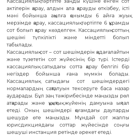
Кассациялық тәртіпте заңды күшіне енген сот
актілерін қарау, алдын ала қарауды өткізбеу, істі
мәні бойынша ақылға қонымды 6 айға жуық
мерзімде қарау, кассациялық тәртіпте 6 құрамды
сот болып қарау көзделген. Кассациялық соттың
шешімі түпкілікті және міндетті болып
табылады.
Кассациялық сот – сот шешімдерін қадағалайтын
жә­не түзететін сот жүйесінің бір түрі. Істерді
кассациялық са­тыдағы сотта қарау белгілі бір
негіздер бойынша ғана мүм­кін болады.
Кассациялық сатыдағы сот шешімдердегі
нормалардың сақталуын тексеруге баса назар
аударады. Бұл заң тәжірибесінде маңызды рөл
атқарады және құ­қықтық жүйенің дамуына ықпал
етеді. Оның шешімдері қо­ғамдағы дауларды
шешуде өте маңызды. Мұндай сот жал­пы
юрисдикциядағы соттар жүйесінде соңғы
шешуші инс­танция ретінде әрекет етеді.