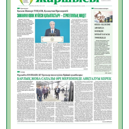
жұмыстарының тиімділігі
06.08.2026
50
0
Көкжөтел ауруы туралы
06.08.2026
47
0
АПВ вакцинасы туралы мәлімет
06.08.2026
45
0
Open Air: Қызылорда облысы полиция
департаменті 20 мыңнан астам
көрерменнің қауіпсіздігін қамтамасыз етті
06.08.2026
59
0
ҚЫЗЫЛОРДАДА «САНАЛЫ ҰРПАҚ –
ЖАРҚЫН БОЛАШАҚ» АТТЫ КЕҢЕЙТІЛГЕН
МӘЖІЛІС ӨТТІ
05.08.2026
60
0
Қазақстан Орталық Азиядағы көшуге ең
қолайлы ел атанды