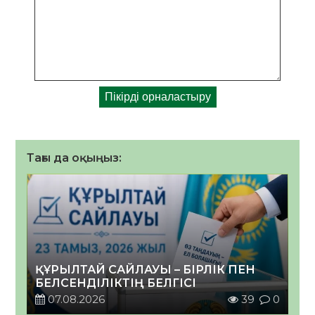
Тағы да оқыңыз:
ҚҰРЫЛТАЙ САЙЛАУЫ – БІРЛІК ПЕН
БЕЛСЕНДІЛІКТІҢ БЕЛГІСІ
07.08.2026
39
0