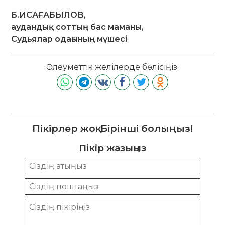
Б.ИСАҒАБЫЛОВ,
аудандық соттың бас маманы,
Судьялар одағының мүшесі
Әлеуметтік желілерде бөлісіңіз:
Пікірлер жоқ. Бірінші болыңыз!
Пікір жазыңыз