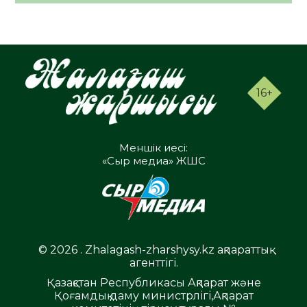
16+
Меншік иесі:
«Сыр медиа» ЖШС
© 2026 . Zhalagash-zharshysy.kz ақпараттық
агенттігі.
Қазақстан Республикасы Ақпарат және
Қоғамдық даму министрлігі,Ақпарат