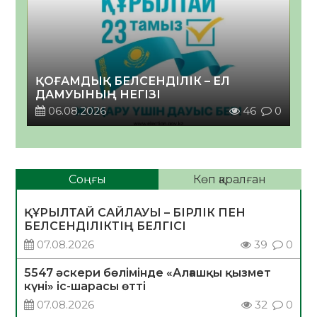
ҚОҒАМДЫҚ БЕЛСЕНДІЛІК – ЕЛ
ДАМУЫНЫҢ НЕГІЗІ
06.08.2026
46
0
Соңғы
Көп қаралған
ҚҰРЫЛТАЙ САЙЛАУЫ – БІРЛІК ПЕН
БЕЛСЕНДІЛІКТІҢ БЕЛГІСІ
07.08.2026
39
0
5547 әскери бөлімінде «Алғашқы қызмет
күні» іс-шарасы өтті
07.08.2026
32
0