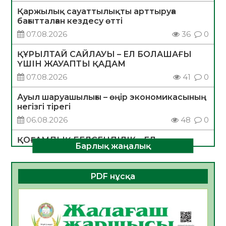
Қаржылық сауаттылықты арттыруға
бағытталған кездесу өтті
07.08.2026
36
0
ҚҰРЫЛТАЙ САЙЛАУЫ – ЕЛ БОЛАШАҒЫ
ҮШІН ЖАУАПТЫ ҚАДАМ
07.08.2026
41
0
Ауыл шаруашылығы – өңір экономикасының
негізгі тірегі
06.08.2026
48
0
ҚОҒАМДЫҚ БЕЛСЕНДІЛІК – ЕЛ
Барлық жаңалық
ДАМУЫНЫҢ НЕГІЗІ
06.08.2026
46
0
PDF нұсқа
ҚҰРЫЛТАЙ САЙЛАУЫ – БОЛАШАҚҚА
БАСТАР ЖАУАПТЫ ТАҢДАУ
06.08.2026
48
0
Инфекциялық ауруларға қарсы иммундау