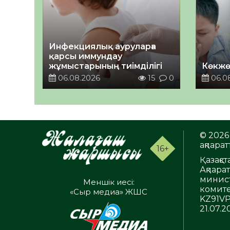
Инфекциялық ауруларға
қарсы иммундау
жұмыстарының тиімділігі
Көкжө
06.08.2026
15
0
06.0
© 2026 
ақпаратт
16+
Қазақс
Ақпара
минист
Меншік иесі:
комите
«Сыр медиа» ЖШС
KZ91VP
21.07.