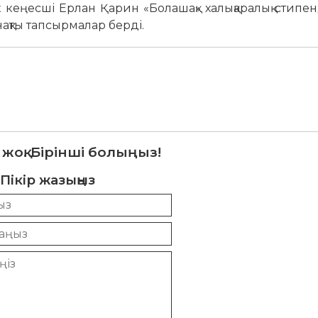
кеңесші Ерлан Қарин «Болашақ» халықаралық стипе
нақты тапсырмалар берді.
 жоқ. Бірінші болыңыз!
Пікір жазыңыз