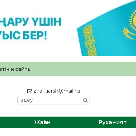
тінің сайты
zhal_jarsh@mail.ru
Жаһан
Руханият