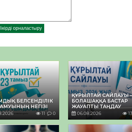
ҚҰРЫЛТАЙ САЙЛАУЫ 
МДЫҚ БЕЛСЕНДІЛІК
БОЛАШАҚҚА БАСТАР
ДАМУЫНЫҢ НЕГІЗІ
ЖАУАПТЫ ТАҢДАУ
8.2026
11
0
06.08.2026
1