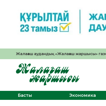
Жалағаш аудандық «Жалағаш жаршысы» газе
Басты
Экономика