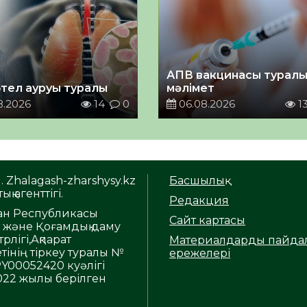
АПВ вакцинасы турал
тел ауруы туралы
мәлімет
8.2026
14
0
06.08.2026
1
. Zhalagash-zharshysy.kz
Басшылық
ық агенттігі.
Редакция
тан Республикасы
Сайт картасы
т және Қоғамдық даму
рлігі,Ақпарат
Материалдарды пайда
тінің тіркеу туралы №
ережелері
Y00052420 куәлігі
2022 жылы берілген