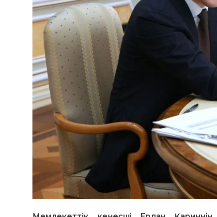
Мемлекеттік кеңесші Ерлан Қариннің