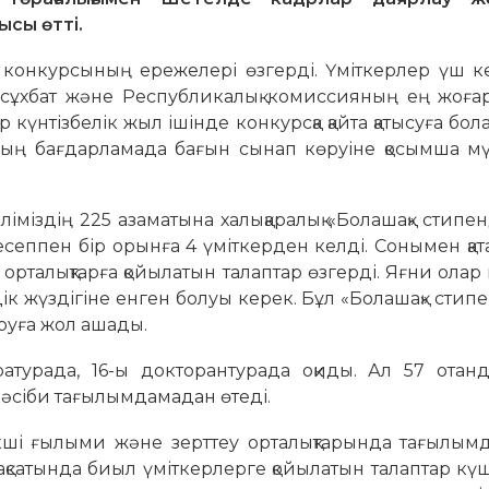
сы өтті.
конкурсының ережелері өзгерді. Үміткерлер үш к
еу, сұхбат және Республикалық комиссияның ең жоғ
р күнтізбелік жыл ішінде конкурсқа қайта қатысуға бол
ардың бағдарламада бағын сынап көруіне қосымша м
міздің 225 азаматына халықаралық «Болашақ» стип
сеппен бір орынға 4 үміткерден келді. Сонымен қа
талықтарға қойылатын талаптар өзгерді. Яғни олар 
дік жүздігіне енген болуы керек. Бұл «Болашақ» сти
руға жол ашады.
атурада, 16-ы докторантурада оқиды. Ал 57 отан
кәсіби тағылымдамадан өтеді.
екші ғылыми және зерттеу орталықтарында тағылым
мақсатында биыл үміткерлерге қойылатын талаптар күш