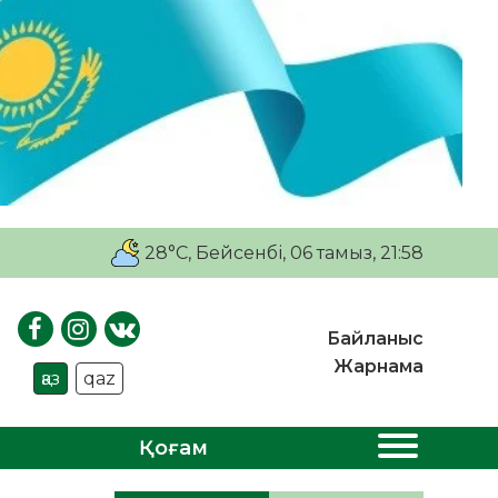
28°C
, Бейсенбі, 06 тамыз, 21:58
Байланыс
Жарнама
қаз
qaz
Қоғам