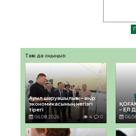
Тағы да оқыңыз:
Ауыл шаруашылығы – өңір
экономикасының негізгі
ҚОҒА
тірегі
– ЕЛ 
06.08.2026
4
0
06.0