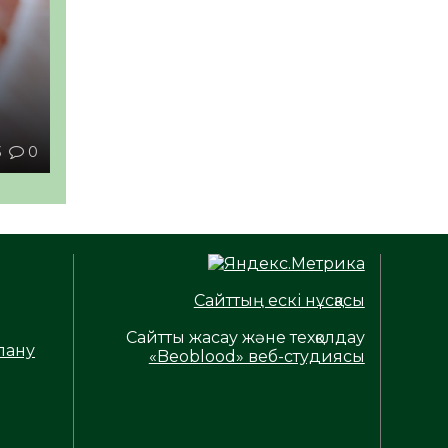
ы
3
0
Сайттың ескі нұсқасы
Сайтты жасау және техқолдау
лану
«Beoblood» веб-студиясы