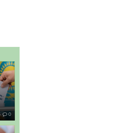
–
3
0