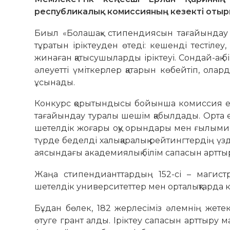
республикалық комиссияның кезекті отыры
Биыл «Болашақ» стипендиясын тағайындау 
тұратын іріктеуден өтеді: кешенді тестіл
жинаған қатысушыларды іріктеуі. Сондай-ақ бі
әлеуетті үміткерлер қатарын көбейтіп, ол
ұсынады.
Конкурс қорытындысы бойынша комиссия елі
тағайындау туралы шешім қабылдады. Орта е
шетелдік жоғары оқу орындары мен ғылыми ор
түрде беделді халықаралық рейтингтердің үз
аясындағы академиялық білім сапасын артты
Жаңа стипендианттардың 152-сі – магистр
шетелдік университеттер мен орталықтарда 
Бұдан бөлек, 182 жерлесіміз әлемнің жет
өтуге грант алды. Іріктеу сапасын арттыру 