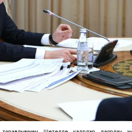
 төрағалығымен Шетелде кадрлар даярлау жө