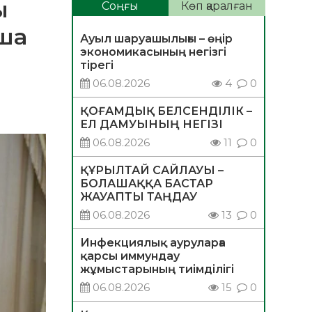
ы
Соңғы
Көп қаралған
ша
Ауыл шаруашылығы – өңір
экономикасының негізгі
тірегі
06.08.2026
4
0
ҚОҒАМДЫҚ БЕЛСЕНДІЛІК –
ЕЛ ДАМУЫНЫҢ НЕГІЗІ
06.08.2026
11
0
ҚҰРЫЛТАЙ САЙЛАУЫ –
БОЛАШАҚҚА БАСТАР
ЖАУАПТЫ ТАҢДАУ
06.08.2026
13
0
Инфекциялық ауруларға
қарсы иммундау
жұмыстарының тиімділігі
06.08.2026
15
0