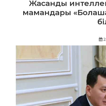
Жасанды интеллек
мамандары «Болаш
б
2