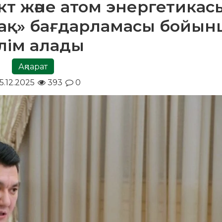
т және атом энергетикас
ақ» бағдарламасы бойын
ілім алады
Ақпарат
5.12.2025
393
0