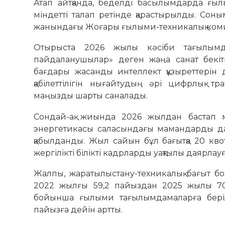
Атап айтқанда, беделді басылымдарда ғыл
міндетті талап ретінде қарастырылды. Сон
жанындағы Жоғары ғылыми-техникалық коми
Отырыста 2026 жылы кәсіби тағылымд
пайдаланушылар» деген жаңа санат бекі
бағдары жасанды интеллект құзыреттерін 
қабілеттілігін нығайтудың әрі цифрлық 
маңызды шарты саналады.
Сондай-ақ жиында 2026 жылдан бастап м
энергетикасы саласындағы мамандарды дая
қабылданды. Жыл сайын бұл бағытқа 20 квота
жергілікті білікті кадрларды уақтылы даярлау
Жалпы, жаратылыстану-техникалық бағыт б
2022 жылғы 59,2 пайыздан 2025 жылы 70 
бойынша ғылыми тағылымдамаларға беріл
пайызға дейін артты.