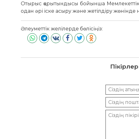
Отырыс қорытындысы бойынша Мемлекеттік 
одан әрі іске асыру және жетілдіру жөнінде 
Әлеуметтік желілерде бөлісіңіз:
Пікірлер