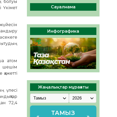
ң болуы
ы жаңа Құрылтай үшін дауыс
беруге дайын
Сауалнама
і Үкімет
05.08.2026
28
0
ӘРБІР ДАУЫС – ҚОҒАМ
үйесін
ДАМУЫНА ҚОСЫЛҒАН
ландыру
Инфографика
ҮЛЕС
әсекеге
05.08.2026
34
0
мытудың
ша атом
ы шешім
 қажетті
Жаңалықтар мұрағаты
ң үлесі
ндықтар
ан 72,4
ТАМЫЗ
«
»