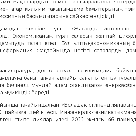
ыми мақалалардың немесе халықаралық патенттерді
ымен қатар ғылыми тағылымдама бағыттарының тізім
ссияның басымдықтарына сәйкестендірілді.
амадан өтушілер үшін «Жасанды интеллект ж
тілді. Экономиканың түрлі саласын жаппай цифр
дамытуды талап етеді. Бұл ұлттық экономиканың б
трансформация жағдайында негізгі салаларды да
агистратура, докторантура, тағылымдама бойын
рлауға бағытталған арнайы санатты енгізу турал
 бөлінеді. Мұндай қадам отандық атом өнеркәсібіне
ға мүмкіндік береді.
ойынша тағайындалған «Болашақ» стипендияларыны
пайызға дейін өсті. Инженерлік-техникалық мама
ген стипендиялар үлесі 2022 жылғы 46 пайызд