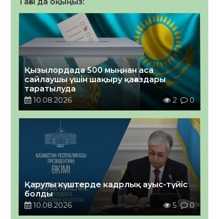
Тағы да оқыңыз:
Қызылордада 500 мыңнан аса
сайлаушы үшін шақыру қағаздары
таратылуда
10.08.2026
2
0
Қарулы күштерде кадрлық ауыс-түйіс
болды
10.08.2026
5
0