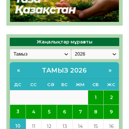
Жаңалықтар мұрағаты
ТАМЫЗ 2026
«
»
ДС
СС
СӘ
БС
ЖМ
СБ
ЖС
1
2
3
4
5
6
7
8
9
10
11
12
13
14
15
16