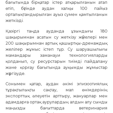
бағытында бірқатар істер атқарылғанын атап
өтіп, бүгінде аудан халқы 100 пайыз
орталықтандырылған ауыз сумен қамтылғанын
жеткізді.
Қазіргі таңда ауданда ұзындығы 180
шақырымнан асатын су жеткізу жүйелері мен
200 шақырымнан артық қашыртқы-дренаждық
желілер жұмыс істеп тұр. Су шаруашылығы
мамандары заманауи технологияларды
қолданып, су ресурстарын тиімді пайдалану
және қорғау бағытында ауқымды жұмыстар
жүргізуде.
Сонымен қатар, аудан әкімі эпизоотиялық
тұрақтылықты сақтау, мал өнімдерінің
экспорттық әлеуетін арттыру, жануарлар мен
адамдарға ортақ аурулардың алдын алу сынды
маңызды бағыттарда ветеринария