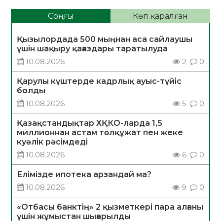
Соңғы
Көп қаралған
Қызылордада 500 мыңнан аса сайлаушы
үшін шақыру қағаздары таратылуда
10.08.2026
2
0
Қарулы күштерде кадрлық ауыс-түйіс
болды
10.08.2026
5
0
Қазақстандықтар ХҚКО-ларда 1,5
миллионнан астам төлқұжат пен жеке
куәлік рәсімдеді
10.08.2026
6
0
Елімізде ипотека арзандай ма?
10.08.2026
9
0
«Отбасы банктің» 2 қызметкері пара алғаны
үшін жұмыстан шығарылды