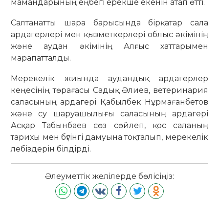
мамандарының еңбегі ерекше екенін атап өтті.
Салтанатты шара барысында бірқатар сала
ардагерлері мен қызметкерлері облыс әкімінің
және аудан әкімінің Алғыс хаттарымен
марапатталды.
Мерекелік жиында аудандық ардагерлер
кеңесінің төрағасы Садық Әлиев, ветеринария
саласының ардагері Қабылбек Нұрмағанбетов
және су шаруашылығы саласының ардагері
Асқар Табынбаев сөз сөйлеп, қос саланың
тарихы мен бүгінгі дамуына тоқталып, мерекелік
лебіздерін білдірді.
Әлеуметтік желілерде бөлісіңіз: