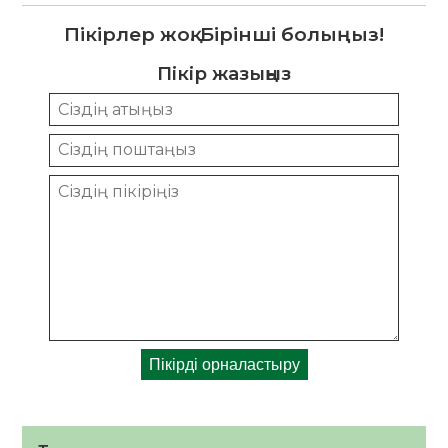
Пікірлер жоқ. Бірінші болыңыз!
Пікір жазыңыз