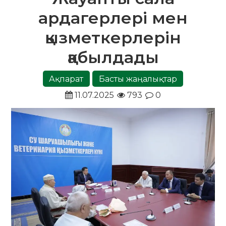
ардагерлері мен
қызметкерлерін
қабылдады
Ақпарат
Басты жаңалықтар
11.07.2025
793
0