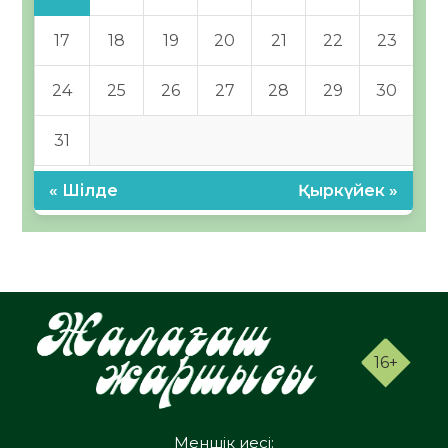
17
18
19
20
21
22
23
24
25
26
27
28
29
30
31
« Шілде
Қыркүйек »
16+
Меншік иесі: