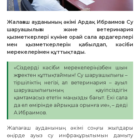
Жалағаш ауданының әкімі Ардақ Ибраимов Су
шаруашылығы және ветеринария
қызметкерлері күніне орай сала ардагерлері
мен қызметкерлерін қабылдап, кәсіби
мерекелерімен құттықтады.
«Сіздерді кәсіби мерекелеріңізбен шын
жүректен құттықтаймын! Су шаруашылығы –
тіршіліктің негізі, ал ветеринария – ауыл
шаруашылығының қауіпсіздігін
қамтамасыз ететін маңызды бағыт. Екі сала
да ел өмірінде айрықша орынға ие», – деді
А.Ибраимов.
Жалағаш ауданының әкімі соңғы жылдары
өңірде ауыз су инфрақұрылымын дамыту