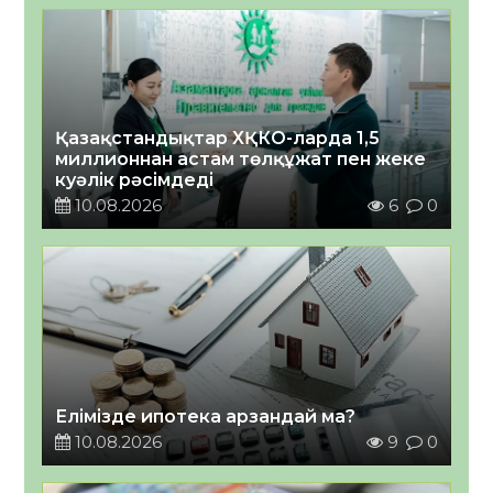
Қазақстандықтар ХҚКО-ларда 1,5
миллионнан астам төлқұжат пен жеке
куәлік рәсімдеді
10.08.2026
6
0
Елімізде ипотека арзандай ма?
10.08.2026
9
0