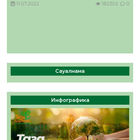
11.07.2022
182302
0
Сауалнама
Инфографика