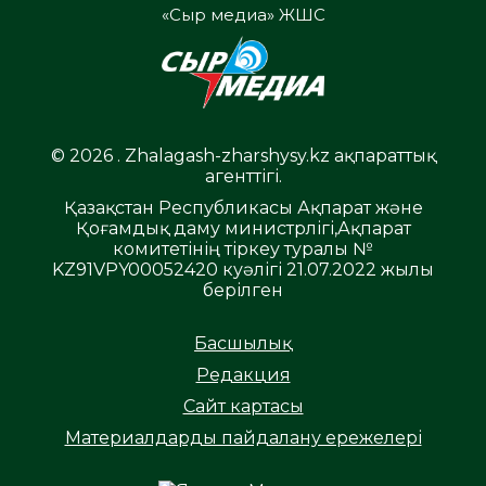
«Сыр медиа» ЖШС
© 2026 . Zhalagash-zharshysy.kz ақпараттық
агенттігі.
Қазақстан Республикасы Ақпарат және
Қоғамдық даму министрлігі,Ақпарат
комитетінің тіркеу туралы №
KZ91VPY00052420 куәлігі 21.07.2022 жылы
берілген
Басшылық
Редакция
Сайт картасы
Материалдарды пайдалану ережелері