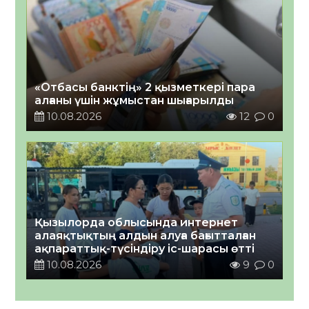
«Отбасы банктің» 2 қызметкері пара
алғаны үшін жұмыстан шығарылды
10.08.2026
12
0
Қызылорда облысында интернет
алаяқтықтың алдын алуға бағытталған
ақпараттық-түсіндіру іс-шарасы өтті
10.08.2026
9
0