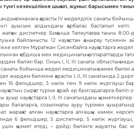
 түнгі кезекшілікке шығып, жұмыс барысымен таны
 аудандық емханаға қарасты IV жеделділік санаты бойын
гі ауысым алдындағы қарбалас бас­талып кетті. К
жат­қан диспетчер Биқанша Төлеу­тае­ва таң­ғы 8.00-
на бай­ла­нысты 12 науқастан қо­ңы­рау түс­ке­нін а
ікке кел­ген Мұратжан Сисенбайға науқастарға жедел
 салынған қобдиша мен медициналық аппараттарды тап
дем бөлімі бар. Оның І, ІІ, ІІІ санаты облыстық мед
ік санаты бойынша жедел медициналық көмек бөлімі 
 жәрдем бөліміне қарасты І, ІІ, ІІІ сана­тында 2 дәріге
н 16 фельд­шер, 3 көлік пен 9 көлік жүргізуші ба
ауқастың сыр­қат түріне қарай әр бригадаларға бөліп 
 ауыр науқастарға І, ІІ, ІІІ сана­тындағы қызметкерлер 
ары балаларға, созылмалы ауру түрімен ауы­ра­тынд
ңіл жарақат алған нау­қастарға алғашқы көмек көрсет
нде 6 фельдшер, 5 диспетчер, 5 көлік жүргі­зуші,
үшін қызмет етеді, – дейді бөлімге жауапты бас м