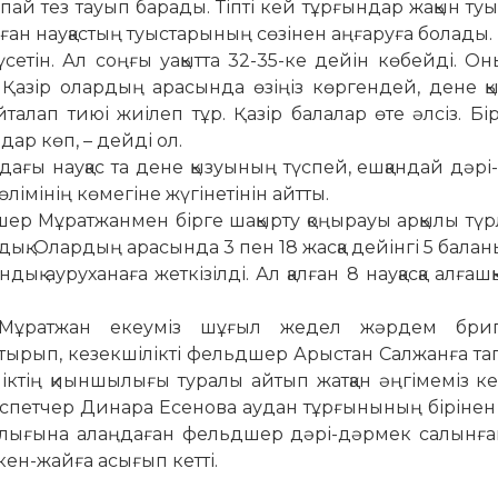
аспай тез тауып барады. Тіпті кей тұрғындар жақын т
ан нау­қастың туыс­тарының сөзінен аңғаруға болады.
үсетін. Ал соңғы уақытта 32-35-ке дейін көбейді. Он
. Қазір олардың арасында өзіңіз көргендей, дене 
талап тиюі жиілеп тұр. Қазір балалар өте әлсіз. Б
ар көп, – дейді ол.
ындағы науқас та дене қызуының түспей, ешқандай дәр
лімі­нің көмегіне жүгінетінін айтты.
дшер Мұратжанмен бірге шақырту қоңырауы арқылы түрл
рдық. Олардың арасында 3 пен 18 жасқа дейінгі 5 бала
ық ауруханаға жеткізілді. Ал қалған 8 науқасқа алғаш
Мұ­рат­жан екеуміз шұғыл жедел жәр­дем бри
тырып, кезекшілікті фельдшер Арыстан Салжанға та
ліктің қиын­шылығы туралы айтып жат­қан әң­гімеміз ке
н диспетчер Ди­нара Есенова аудан тұрғынының бірінен
аулығына алаңдаған фельд­шер дәрі-дәрмек салынға
кен-жайға асығып кетті.