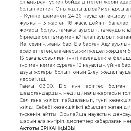
ол қоңырау түскен бойда діттеген же­рін ад
болып кет­кен. Оны жылы шыраймен қарсы алғ
– Күніне шамамен 24-26 науқастан қоңырау т
жуығы – 3 жастан 18 жасқа дейінгі балалар
жоғары болуы, тамағы ауырып, тұмаудың қай
бірнеше рет тұмаумен қайталап ауырып жатқанд
Иә, сөзінің жаны бар. Біз барған Ақсу ауыл
әсер ет­пе­ген, ата-анасы жиі жедел жәрдем бө
15 сағатқа созылған түнгі кезекшілікте фель
түрімен көмек сұраған 13 науқастың үйіне ба
қызуы жоғары болып, оның 2-еуі жедел ауданд
көрсетілді.
Таңғы 08:00. Бір күн әріптес болған 
шақырғандардың меди­циналық картасын тол
Сәл ғана үзілісті пайдаланып, түнгі кезек­ші
үзілді. Себебі ке­зек­шілікті қабылдап жатқа
түскенін айтты. Осылайша нау­қас­тың денс
шасын ала жүгіріп, диспетчер хабарлаған ме
Ақтоты ЕРЖАНҚЫЗЫ