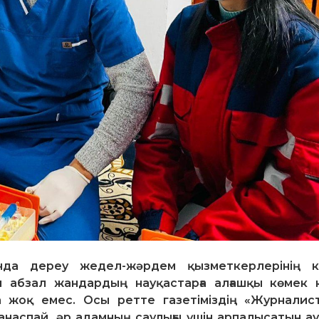
нда дереу жедел-жәрдем қызметкерлерінің к
ен абзал жандардың науқастарға алғашқы көмек 
жоқ емес. Осы ретте газетіміздің «Журналис
наспай, әр адамның саулығы үшін арпалысатын а