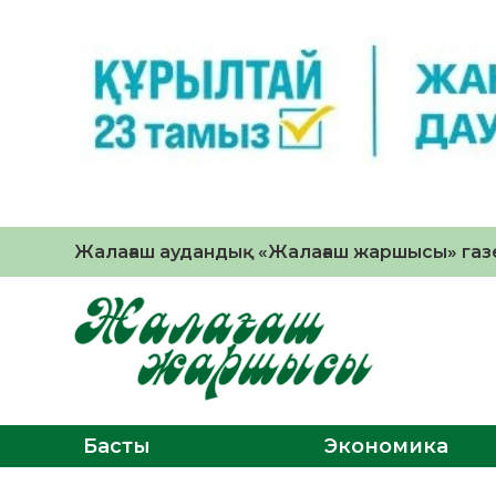
Жалағаш аудандық «Жалағаш жаршысы» газе
Басты
Экономика