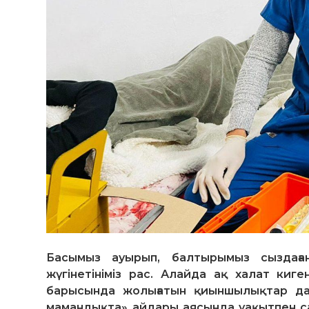
Басымыз ауырып, балтырымыз сыздаға
жүгінетініміз рас. Алайда ақ халат киг
барысында жолығатын қиыншылықтар да 
мамандықта» айдары аясында уақытпен са