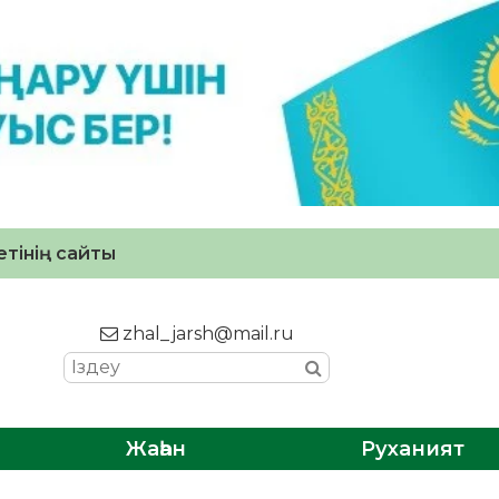
тінің сайты
zhal_jarsh@mail.ru
Жаһан
Руханият