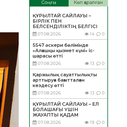
Соңғы
Көп қаралған
ҚҰРЫЛТАЙ САЙЛАУЫ –
БІРЛІК ПЕН
БЕЛСЕНДІЛІКТІҢ БЕЛГІСІ
07.08.2026
14
0
5547 әскери бөлімінде
«Алғашқы қызмет күні» іс-
шарасы өтті
07.08.2026
13
0
Қаржылық сауаттылықты
арттыруға бағытталған
кездесу өтті
07.08.2026
13
0
ҚҰРЫЛТАЙ САЙЛАУЫ – ЕЛ
БОЛАШАҒЫ ҮШІН
ЖАУАПТЫ ҚАДАМ
07.08.2026
19
0