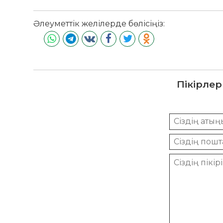
Әлеуметтік желілерде бөлісіңіз:
Пікірлер