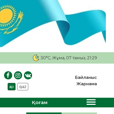
30°C
, Жұма, 07 тамыз, 21:29
Байланыс
Жарнама
қаз
qaz
Қоғам