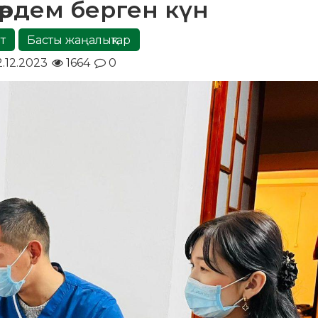
рдем берген күн
т
Басты жаңалықтар
2.12.2023
1664
0