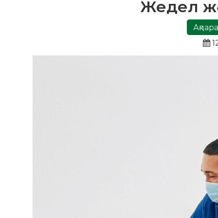
Жедел жә
Ақпара
1