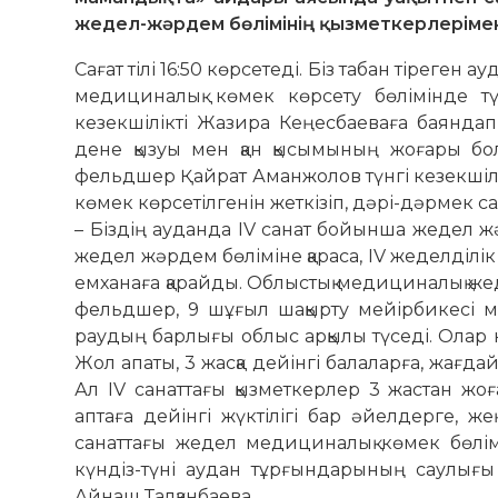
жедел-жәрдем бөлімінің қызметкерлерімен
Сағат тілі 16:50 көрсетеді. Біз табан тіреген
медициналық көмек көрсету бөлімінде түн
кезекшілікті Жа­зира Кеңесбаеваға баяндап 
дене қызуы мен қан қы­сымының жоғары болуы
фельдшер Қай­рат Аман­жолов түнгі кезекшіл
көмек көрсетілгенін жет­кізіп, дәрі-дәрмек
– Біздің ауданда IV санат бойынша жедел жәр
жедел жәрдем бөліміне қараса, IV жеделділ
емханаға қа­райды. Облыстық медициналық жедел
фельдшер, 9 шұғыл шақырту мейірбикесі ме
раудың барлығы об­лыс арқылы түседі. Олар н
Жол апаты, 3 жасқа дейінгі балаларға, жағдайы
Ал IV санаттағы қызметкерлер 3 жас­тан жоғ
аптаға дейінгі жүктілігі бар әйелдерге, же
санаттағы жедел медициналық көмек бөлімі
күндіз-түні аудан тұрғын­дарының саулығы 
Айнаш Талқанбаева.