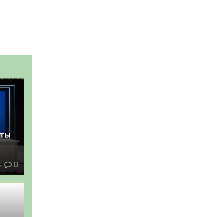
қты
3
0