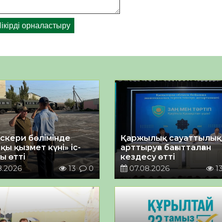
әскери бөлімінде
Қаржылық сауаттылы
қы қызмет күні» іс-
арттыруға бағытталған
ы өтті
кездесу өтті
8.2026
13
0
07.08.2026
1