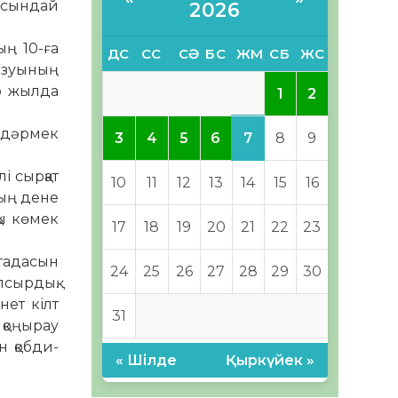
уысындай
2026
ың 10-ға
ДС
СС
СӘ
БС
ЖМ
СБ
ЖС
қызуының
ір жылда
1
2
і-дәрмек
7
3
4
5
6
8
9
і сырқат
10
11
12
13
14
15
16
ның дене
қы көмек
17
18
19
20
21
22
23
гадасын
24
25
26
27
28
29
30
псырдық.
нет кілт
31
 қоңырау
н қобди­
« Шілде
Қыркүйек »