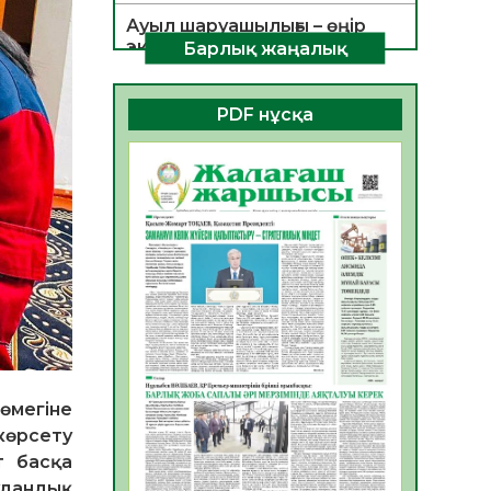
Ауыл шаруашылығы – өңір
экономикасының негізгі
Барлық жаңалық
тірегі
06.08.2026
29
0
PDF нұсқа
ҚОҒАМДЫҚ БЕЛСЕНДІЛІК –
ЕЛ ДАМУЫНЫҢ НЕГІЗІ
06.08.2026
28
0
ҚҰРЫЛТАЙ САЙЛАУЫ –
БОЛАШАҚҚА БАСТАР
ЖАУАПТЫ ТАҢДАУ
06.08.2026
30
0
Инфекциялық ауруларға
қарсы иммундау
жұмыстарының тиімділігі
өмегіне
06.08.2026
31
0
көрсету
Көкжөтел ауруы туралы
т басқа
удандық
06.08.2026
28
0