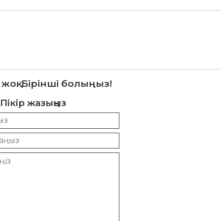
 жоқ. Бірінші болыңыз!
Пікір жазыңыз