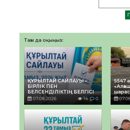
Тағы да оқыңыз:
ҚҰРЫЛТАЙ САЙЛАУЫ –
5547 
БІРЛІК ПЕН
«Алғаш
БЕЛСЕНДІЛІКТІҢ БЕЛГІСІ
шарас
07.08.2026
14
0
07.0