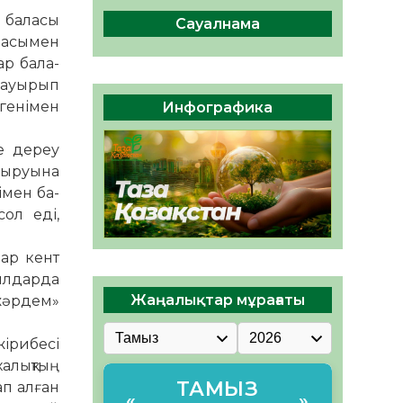
сақтау – әр азаматтың
й баласы
міндеті
Сауалнама
аласымен
05.08.2026
41
0
ар бала­
Руслан Рүстемұлы облыс
ң ауырып
әкімінің кеңесшісі болып
генімен
Инфографика
тағайындалды
05.08.2026
39
0
е дереу
ауыруына
мен ба­­
сол еді,
лар кент
уылдарда
Жаңалықтар мұрағаты
жәр­дем»
жірибесі
 халықтың
ТАМЫЗ
п ал­ған
«
»