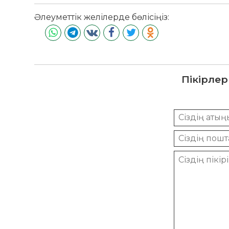
Әлеуметтік желілерде бөлісіңіз:
Пікірлер