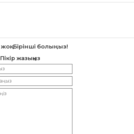
 жоқ. Бірінші болыңыз!
Пікір жазыңыз