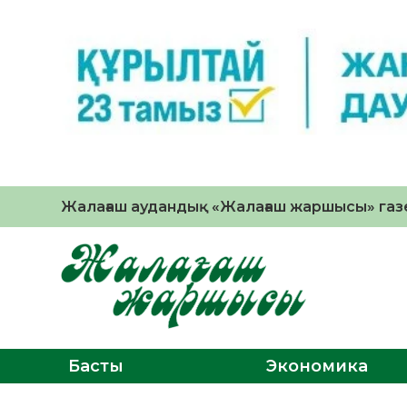
Жалағаш аудандық «Жалағаш жаршысы» газе
Басты
Экономика