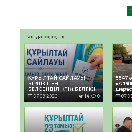
Тағы да оқыңыз:
ҚҰРЫЛТАЙ САЙЛАУЫ –
5547 
БІРЛІК ПЕН
«Алғаш
БЕЛСЕНДІЛІКТІҢ БЕЛГІСІ
шарас
07.08.2026
14
0
07.0