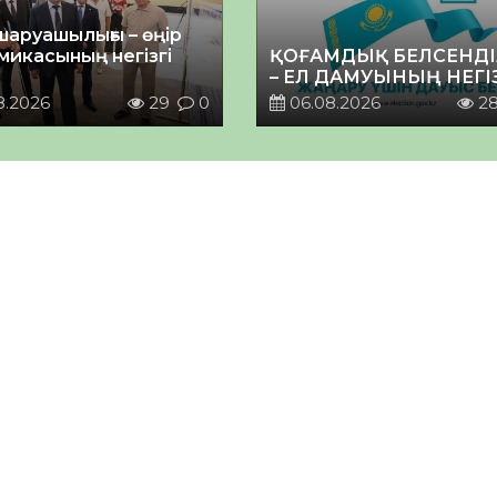
шаруашылығы – өңір
микасының негізгі
ҚОҒАМДЫҚ БЕЛСЕНДІ
– ЕЛ ДАМУЫНЫҢ НЕГІ
8.2026
29
0
06.08.2026
2