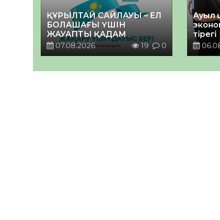
ҚҰРЫЛТАЙ САЙЛАУЫ – ЕЛ
Ауыл 
БОЛАШАҒЫ ҮШІН
эконо
ЖАУАПТЫ ҚАДАМ
тірегі
07.08.2026
19
0
06.0