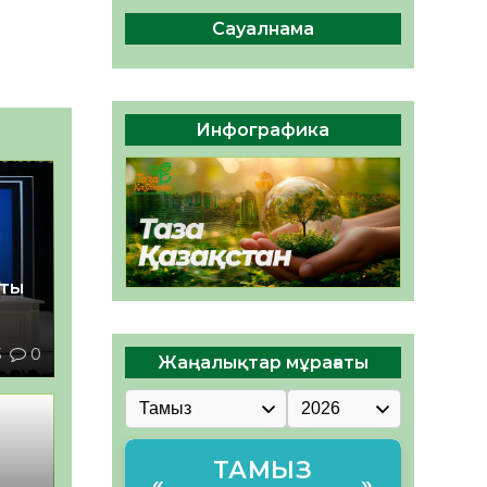
сақтау – әр азаматтың
міндеті
Сауалнама
05.08.2026
42
0
Руслан Рүстемұлы облыс
әкімінің кеңесшісі болып
Инфографика
тағайындалды
05.08.2026
39
0
қты
3
0
Жаңалықтар мұрағаты
ТАМЫЗ
«
»