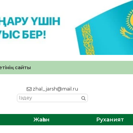
тінің сайты
zhal_jarsh@mail.ru
Жаһан
Руханият