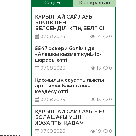
Соңғы
Көп қаралған
ҚҰРЫЛТАЙ САЙЛАУЫ –
БІРЛІК ПЕН
БЕЛСЕНДІЛІКТІҢ БЕЛГІСІ
07.08.2026
14
0
5547 әскери бөлімінде
«Алғашқы қызмет күні» іс-
шарасы өтті
07.08.2026
13
0
Қаржылық сауаттылықты
арттыруға бағытталған
кездесу өтті
07.08.2026
13
0
ҚҰРЫЛТАЙ САЙЛАУЫ – ЕЛ
БОЛАШАҒЫ ҮШІН
ЖАУАПТЫ ҚАДАМ
07.08.2026
19
0