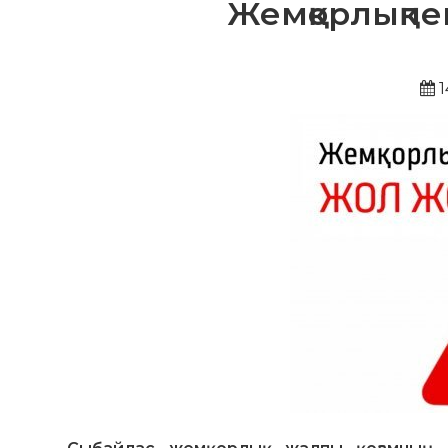
Жемқорлықпен
1