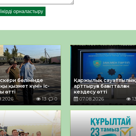
әскери бөлімінде
Қаржылық сауаттылы
қы қызмет күні» іс-
арттыруға бағытталған
ы өтті
кездесу өтті
8.2026
13
0
07.08.2026
1