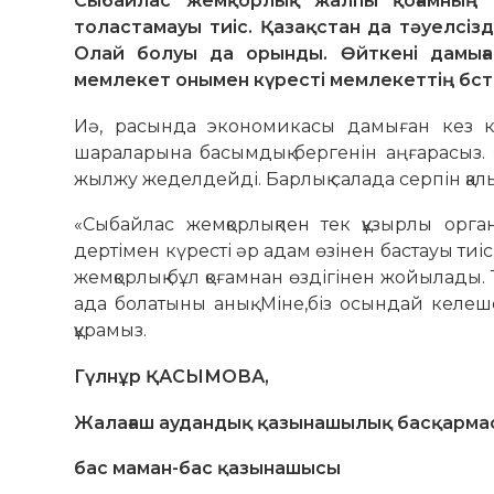
Сыбайлас жемқорлық жалпы қоғамның 
толастамауы тиіс. Қазақстан да тәуелсізд
Олай болуы да орынды. Өйткені дамыға
мемлекет онымен күресті мемлекеттің бс
Иә, расында экономикасы дамыған кез ке
шараларына басымдық бергенін аңғарасыз. 
жылжу жеделдейді. Барлық салада серпін қал
«Сыбайлас жемқорлықпен тек құзырлы органд
дертімен күресті әр адам өзінен бастауы тиіс
жемқорлық бұл қоғамнан өздігінен жойылады. 
ада болатыны анық. Міне,біз осындай келеш
құрамыз.
Гүлнұр ҚАСЫМОВА,
Жалағаш аудандық қазынашылық басқарм
бас маман-бас қазынашысы