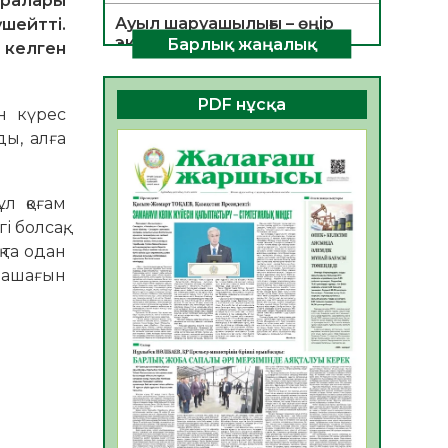
ралары
Ауыл шаруашылығы – өңір
үшейтті.
экономикасының негізгі
Барлық жаңалық
 келген
тірегі
06.08.2026
29
0
PDF нұсқа
н күрес
ҚОҒАМДЫҚ БЕЛСЕНДІЛІК –
ды, алға
ЕЛ ДАМУЫНЫҢ НЕГІЗІ
06.08.2026
28
0
ұл қоғам
ҚҰРЫЛТАЙ САЙЛАУЫ –
 болсақ,
БОЛАШАҚҚА БАСТАР
ЖАУАПТЫ ТАҢДАУ
 та одан
олашағын
06.08.2026
30
0
Инфекциялық ауруларға
қарсы иммундау
жұмыстарының тиімділігі
06.08.2026
31
0
Көкжөтел ауруы туралы
06.08.2026
28
0