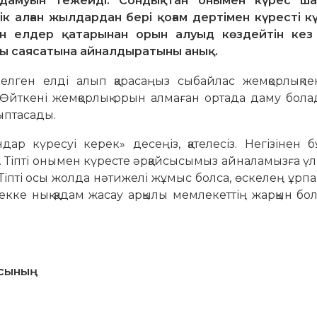
дамуын тежейді. Сондықтан онымен күрес ша
ік алған жылдардан бері қоғам дертімен күресті к
н елдер қатарынан орын алуыд көздейтін кез
ты саясатына айналдыратыны анық.
лген елді алып қарасаңыз сыбайлас жемқорлықпе
Өйткені жемқорлық орын алмаған ортада даму бола
ыптасады.
ар күресуі керек» десеңіз, қателесіз. Негізінен б
. Тіпті онымен күресте әрқайсысымыз айналамызға үлгі
Тіпті осы жолда нәтижелі жұмыс болса, өскелең ұрпақ
екке нық қадам жасау арқылы мемлекеттің жарқын б
асының