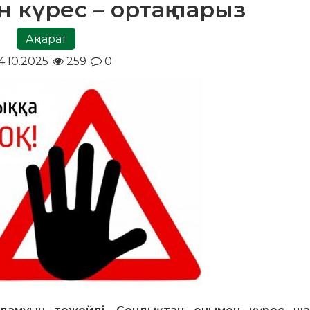
 күрес – ортақ парыз
Ақпарат
4.10.2025
259
0