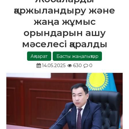
қаржыландыру және
жаңа жұмыс
орындарын ашу
мәселесі қаралды
Ақпарат
Басты жаңалықтар
14.05.2025
630
0