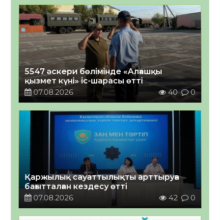
5547 әскери бөлімінде «Алғашқы
қызмет күні» іс-шарасы өтті
07.08.2026
40
0
Қаржылық сауаттылықты арттыруға
бағытталған кездесу өтті
07.08.2026
42
0