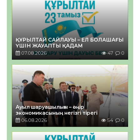
ҚҰРЫЛТАЙ САЙЛАУЫ – ЕЛ БОЛАШАҒЫ
ҮШІН ЖАУАПТЫ ҚАДАМ
07.08.2026
47
0
Ауыл шаруашылығы – өңір
экономикасының негізгі тірегі
06.08.2026
54
0