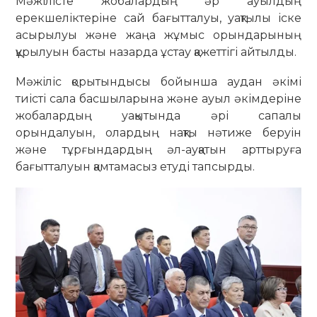
Мәжілісте жобалардың әр ауылдың
ерекшеліктеріне сай бағытталуы, уақтылы іске
асырылуы және жаңа жұмыс орындарының
құрылуын басты назарда ұстау қажеттігі айтылды.
Мәжіліс қорытындысы бойынша аудан әкімі
тиісті сала басшыларына және ауыл әкімдеріне
жобалардың уақытында әрі сапалы
орындалуын, олардың нақты нәтиже беруін
және тұрғындардың әл-ауқатын арттыруға
бағытталуын қамтамасыз етуді тапсырды.