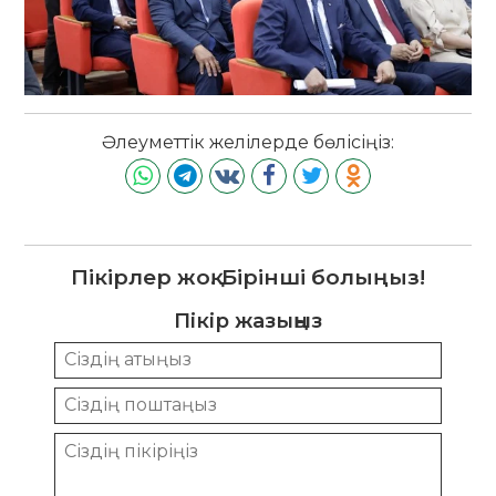
Әлеуметтік желілерде бөлісіңіз:
Пікірлер жоқ. Бірінші болыңыз!
Пікір жазыңыз