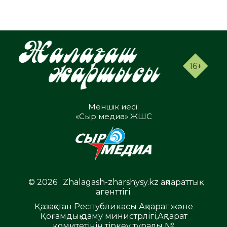
16+
Меншік иесі:
«Сыр медиа» ЖШС
© 2026 . Zhalagash-zharshysy.kz ақпараттық
агенттігі.
Қазақстан Республикасы Ақпарат және
Қоғамдық даму министрлігі,Ақпарат
комитетінің тіркеу туралы №