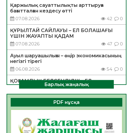
Қаржылық сауаттылықты арттыруға
бағытталған кездесу өтті
07.08.2026
42
0
ҚҰРЫЛТАЙ САЙЛАУЫ – ЕЛ БОЛАШАҒЫ
ҮШІН ЖАУАПТЫ ҚАДАМ
07.08.2026
47
0
Ауыл шаруашылығы – өңір экономикасының
негізгі тірегі
06.08.2026
54
0
ҚОҒАМДЫҚ БЕЛСЕНДІЛІК – ЕЛ
Барлық жаңалық
ДАМУЫНЫҢ НЕГІЗІ
06.08.2026
52
0
PDF нұсқа
ҚҰРЫЛТАЙ САЙЛАУЫ – БОЛАШАҚҚА
БАСТАР ЖАУАПТЫ ТАҢДАУ
06.08.2026
54
0
Инфекциялық ауруларға қарсы иммундау