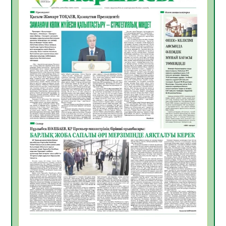
жұмыстарының тиімділігі
06.08.2026
56
0
Көкжөтел ауруы туралы
06.08.2026
54
0
АПВ вакцинасы туралы мәлімет
06.08.2026
55
0
Open Air: Қызылорда облысы полиция
департаменті 20 мыңнан астам
көрерменнің қауіпсіздігін қамтамасыз етті
06.08.2026
65
0
ҚЫЗЫЛОРДАДА «САНАЛЫ ҰРПАҚ –
ЖАРҚЫН БОЛАШАҚ» АТТЫ КЕҢЕЙТІЛГЕН
МӘЖІЛІС ӨТТІ
05.08.2026
66
0
Қазақстан Орталық Азиядағы көшуге ең
қолайлы ел атанды