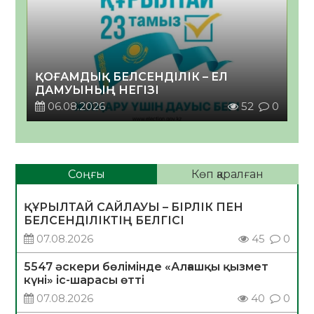
ҚОҒАМДЫҚ БЕЛСЕНДІЛІК – ЕЛ
ДАМУЫНЫҢ НЕГІЗІ
06.08.2026
52
0
Соңғы
Көп қаралған
ҚҰРЫЛТАЙ САЙЛАУЫ – БІРЛІК ПЕН
БЕЛСЕНДІЛІКТІҢ БЕЛГІСІ
07.08.2026
45
0
5547 әскери бөлімінде «Алғашқы қызмет
күні» іс-шарасы өтті
07.08.2026
40
0