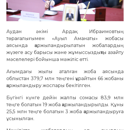
Аудан әкімі Ардақ Ибраимовтың
төрағалығымен «Ауыл Аманаты» жобасы
аясында қаржыландырылатын жобалардың
жүзеге асу барысы және жұмыссыздықты азайту
мәселелері бойынша мәжіліс өтті.
Ағымдағы жылы аталған жоба аясында
облыстан 379,7 млн теңгені құрайтын 66 жобаны
қаржыландыру жоспары бекітілген.
Бүгінгі күнге дейін жалпы сомасы 83,9 млн
теңге болатын 19 жоба қаржыландырылды. Құны
25,5 млн теңге болатын 3 жоба қаржыландыруға
ұсынылған.