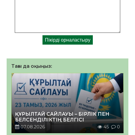
Тағы да оқыңыз:
ҚҰРЫЛТАЙ САЙЛАУЫ – БІРЛІК ПЕН
БЕЛСЕНДІЛІКТІҢ БЕЛГІСІ
07.08.2026
45
0