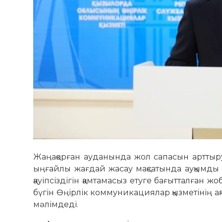
Жаңақорған ауданында жол сапасын арттыр
ыңғайлы жағдай жасау мақсатында ауқымды 
қауіпсіздігін қамтамасыз етуге бағытталған
бүгін Өңірлік коммуникациялар қызметінің 
мәлімдеді.