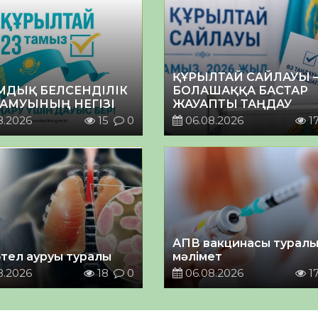
ҚҰРЫЛТАЙ САЙЛАУЫ 
МДЫҚ БЕЛСЕНДІЛІК
БОЛАШАҚҚА БАСТАР
ДАМУЫНЫҢ НЕГІЗІ
ЖАУАПТЫ ТАҢДАУ
8.2026
15
0
06.08.2026
1
АПВ вакцинасы турал
тел ауруы туралы
мәлімет
8.2026
18
0
06.08.2026
1