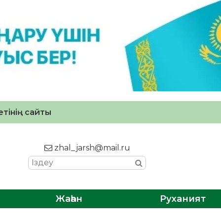
тінің сайты
zhal_jarsh@mail.ru
Жаһан
Руханият