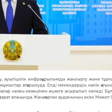
у, ауылішілік инфрақұрылымды жаңғырту және тұрғ
жұмыстар атқарылуда. Елді мекендердің көлік қаты
 жобалар кезең-кезеңімен жүзеге асырылып келеді. Бұ
ақпарат алаңында Жаңақорған ауданының әкімі Мәжит