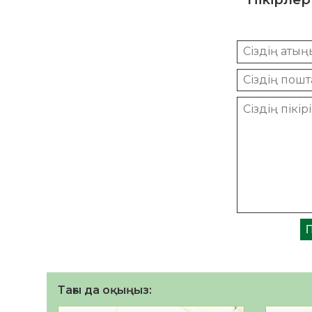
Тағы да оқыңыз: