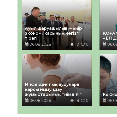
Ауыл шаруашылығы – өңір
экономикасының негізгі
ҚОҒА
тірегі
– ЕЛ 
06.08.2026
10
0
06.0
Инфекциялық ауруларға
қарсы иммундау
жұмыстарының тиімділігі
Көкжө
06.08.2026
18
0
06.0