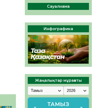
ы жаңа Құрылтай үшін дауыс
беруге дайын
Сауалнама
05.08.2026
30
0
ӘРБІР ДАУЫС – ҚОҒАМ
ДАМУЫНА ҚОСЫЛҒАН
Инфографика
ҮЛЕС
05.08.2026
35
0
Жаңалықтар мұрағаты
ТАМЫЗ
«
»