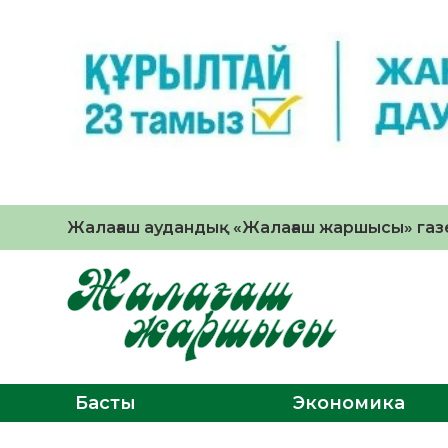
Жалағаш аудандық «Жалағаш жаршысы» газе
Басты
Экономика