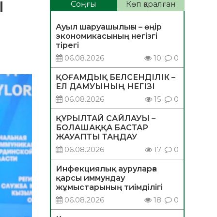
Ы
Соңғы
Көп қаралған
Ауыл шаруашылығы – өңір
экономикасының негізгі
тірегі
06.08.2026
10
0
ҚОҒАМДЫҚ БЕЛСЕНДІЛІК –
ЕЛ ДАМУЫНЫҢ НЕГІЗІ
06.08.2026
15
0
ҚҰРЫЛТАЙ САЙЛАУЫ –
БОЛАШАҚҚА БАСТАР
ЖАУАПТЫ ТАҢДАУ
06.08.2026
17
0
Инфекциялық ауруларға
қарсы иммундау
жұмыстарының тиімділігі
06.08.2026
18
0