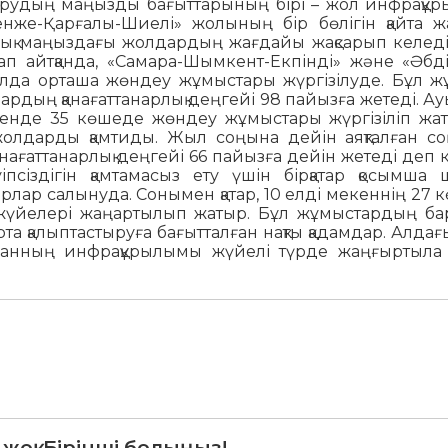
тырудың маңызды бағыттарының бірі – жол инфрақұ
нже-Қарғалы-Шиелі» жолының бір бөлігін қайта ж
ық маңыздағы жолдардың жағдайы жақсарып келеді.
ап айтқанда, «Самара-Шымкент-Екпінді» және «Әбд
жолда орташа жөндеу жұмыстары жүргізілуде. Бұл ж
ардың қанағаттанарлық деңгейі 98 пайызға жетеді. Ау
мекенде 35 көшеде жөндеу жұмыстары жүргізіліп жа
лдарды қамтиды. Жыл соңына дейін аяқталған со
ағаттанарлық деңгейі 66 пайызға дейін жетеді деп к
сіздігін қамтамасыз ету үшін бірқатар қосымша 
арлар салынуда. Сонымен қатар, 10 елді мекеннің 27 
жүйелері жаңартылып жатыр. Бұл жұмыстардың ба
рта қалыптастыруға бағытталған нақты қадамдар. Алдағы
данның инфрақұрылымы жүйелі түрде жаңғыртыла 
 жоқ. Бірінші болыңыз!