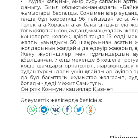
Аудан халқының өмір сүру сапасын арт
дамыту. Биыл облыстық маңыздағы «Байке
жұмыстары басталды. Сонымен қатар ауданд
таңда бұл көрсеткіш 96 пайыздан асты. Ат
Төлек ата-Хорасан ата» бағытындағы екі 
толық аяқталған соң аудандық маңыздағы жолд
көшелерге келсек, қазіргі таңда 15 елді 
жалпы ұзындығы 50 шақырымнан асатын жо
жолдарының жағдайы да едәуір жақсарып, қан
Жаяу жүргіншілер мен тұрғындардың қауіп
қабылданған. 7 елді мекенде 8 көшеге троту
көше шамдары орнатылып, жарықтандыру 
аудан тұрғындары үшін қолайлы әрі қауіпсіз о
да бұл бағыттағы жұмыстар жалғасып, ау
болады,- деді Мәжит Самитұлы.
Өңірлік Коммуникациялар Қызметі
Әлеуметтік желілерде бөлісіңіз:
Пікірлер