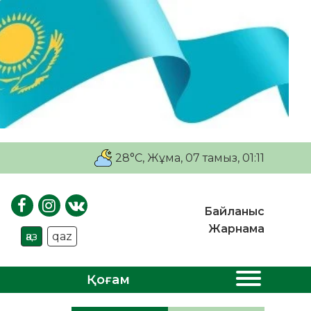
28°C
, Жұма, 07 тамыз, 01:11
Байланыс
Жарнама
қаз
qaz
Қоғам