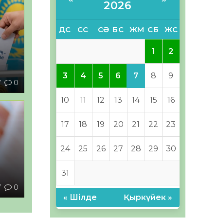
2026
ДС
СС
СӘ
БС
ЖМ
СБ
ЖС
1
2
–
7
3
4
5
6
8
9
7
0
10
11
12
13
14
15
16
17
18
19
20
21
22
23
24
25
26
27
28
29
30
ы
31
7
0
« Шілде
Қыркүйек »