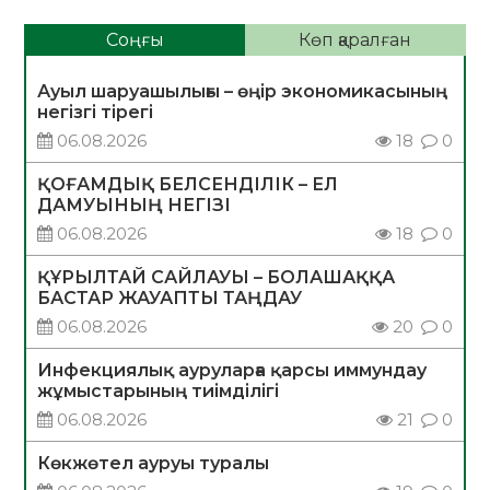
Соңғы
Көп қаралған
Ауыл шаруашылығы – өңір экономикасының
негізгі тірегі
06.08.2026
18
0
ҚОҒАМДЫҚ БЕЛСЕНДІЛІК – ЕЛ
ДАМУЫНЫҢ НЕГІЗІ
06.08.2026
18
0
ҚҰРЫЛТАЙ САЙЛАУЫ – БОЛАШАҚҚА
БАСТАР ЖАУАПТЫ ТАҢДАУ
06.08.2026
20
0
Инфекциялық ауруларға қарсы иммундау
жұмыстарының тиімділігі
06.08.2026
21
0
Көкжөтел ауруы туралы