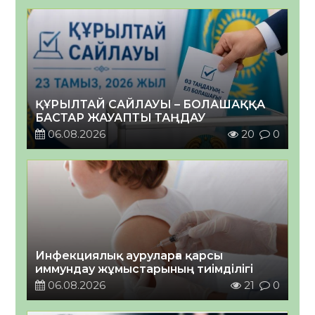
ҚҰРЫЛТАЙ САЙЛАУЫ – БОЛАШАҚҚА
БАСТАР ЖАУАПТЫ ТАҢДАУ
06.08.2026
20
0
Инфекциялық ауруларға қарсы
иммундау жұмыстарының тиімділігі
06.08.2026
21
0