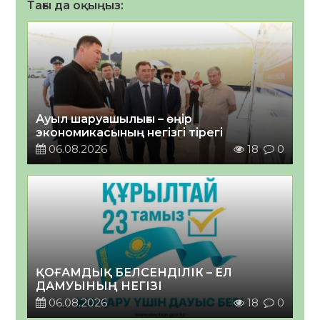
Тағы да оқыңыз:
Ауыл шаруашылығы – өңір
экономикасының негізгі тірегі
06.08.2026
18
0
ҚОҒАМДЫҚ БЕЛСЕНДІЛІК – ЕЛ
ДАМУЫНЫҢ НЕГІЗІ
06.08.2026
18
0