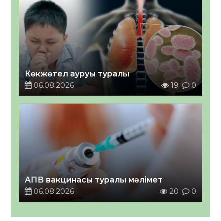
Көкжөтел ауруы туралы
06.08.2026
19
0
АПВ вакцинасы туралы мәлімет
06.08.2026
20
0