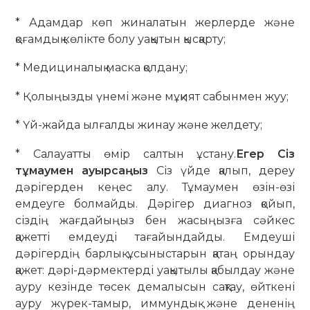
* Адамдар көп жиналатын жерлерде және
қоғамдық көлікте болу уақытын қысқарту;
* Медициналық маска қолдану;
* Қолыңызды үнемі және мұқият сабынмен жуу;
* Үй-жайда ылғалды жинау және желдету;
* Салауатты өмір салтын ұстану.
Егер Сіз
тұмаумен ауырсаңыз
Сіз үйде қалып, дереу
дәрігерден кеңес алу. Тұмаумен өзін-өзі
емдеуге болмайды. Дәрігер диагноз қойып,
сіздің жағдайыңыз бен жасыңызға сәйкес
қажетті емдеуді тағайындайды. Емдеуші
дәрігердің барлық ұсыныстарын қатаң орындау
қажет: дәрі-дәрмектерді уақытылы қабылдау және
ауру кезінде төсек демалысын сақтау, өйткені
ауру жүрек-тамыр, иммундық және дененің