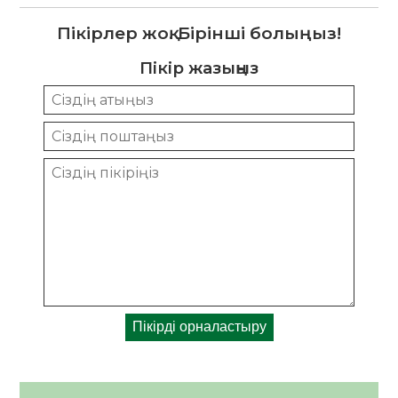
Пікірлер жоқ. Бірінші болыңыз!
Пікір жазыңыз