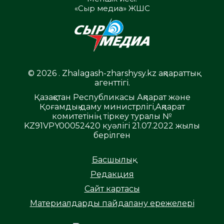
«Сыр медиа» ЖШС
© 2026 . Zhalagash-zharshysy.kz ақпараттық
агенттігі.
Қазақстан Республикасы Ақпарат және
Қоғамдық даму министрлігі,Ақпарат
комитетінің тіркеу туралы №
KZ91VPY00052420 куәлігі 21.07.2022 жылы
берілген
Басшылық
Редакция
Сайт картасы
Материалдарды пайдалану ережелері