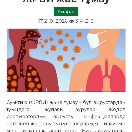
Ақпарат
21.01.2026
314
0
Суық тию (ЖРВИ) және тұмау – бұл вирустардан
туындаған жұқпалы аурулар. Жедел
респираторлық вирусты инфекцияларда
негізінен жоғарғы тыныс жолдары, яғни мұрын
мен жұтқыншаққа әсер етеді. Бұл аурулардың