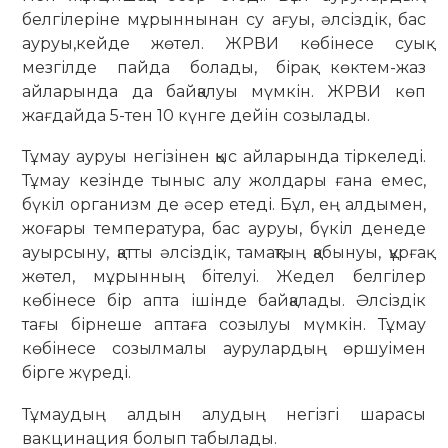
белгілеріне мұрыннынан су ағуы, әлсіздік, бас
ауруы,кейде жөтел. ЖРВИ көбінесе суық
мезгілде пайда болады, бірақ көктем-жаз
айларында да байқалуы мүмкін. ЖРВИ көп
жағдайда 5-тен 10 күнге дейін созылады.
Тұмау ауруы негізінен қыс айларында тіркеледі.
Тұмау кезінде тыныс алу жолдары ғана емес,
бүкіл организм де әсер етеді. Бұл, ең алдымен,
жоғары температура, бас ауруы, бүкіл денеде
ауырсыну, қатты әлсіздік, тамақтың қабынуы, құрғақ
жөтел, мұрынның бітелуі. Жедел белгілер
көбінесе бір апта ішінде байқалады. Әлсіздік
тағы бірнеше аптаға созылуы мүмкін. Тұмау
көбінесе созылмалы аурулардың өршуімен
бірге жүреді.
Тұмаудың алдын алудың негізгі шарасы
вакцинация болып табылады.