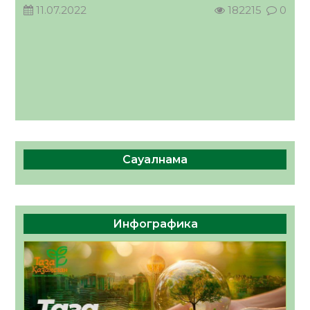
11.07.2022
182215
0
Сауалнама
Инфографика