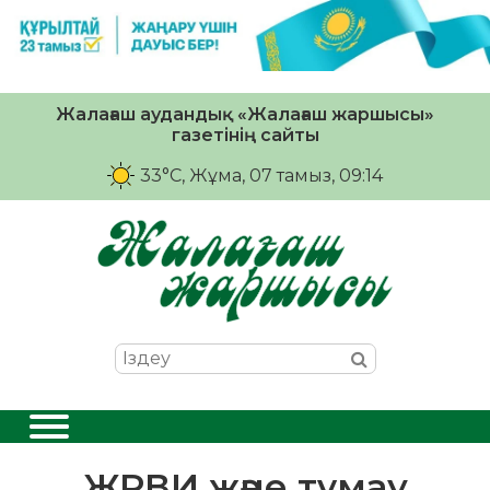
Жалағаш аудандық «Жалағаш жаршысы»
газетінің сайты
33°C
, Жұма, 07 тамыз, 09:14
ЖРВИ және тұмау