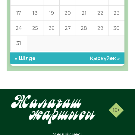
17
18
19
20
21
22
23
24
25
26
27
28
29
30
31
« Шілде
Қыркүйек »
16+
Меншік иесі: