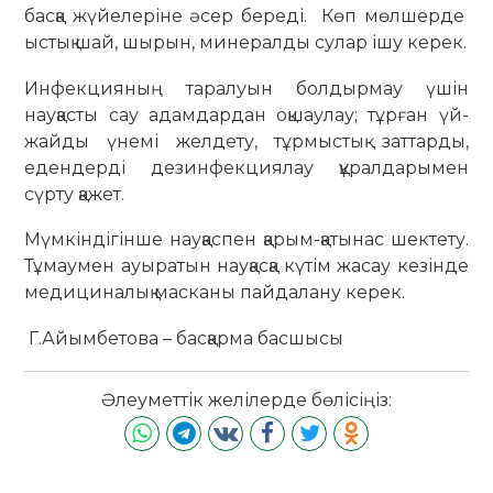
басқа жүйелеріне әсер береді. Көп мөлшерде
ыстық шай, шырын, минералды сулар ішу керек.
Инфекцияның таралуын болдырмау үшін
науқасты сау адамдардан оқшаулау; тұрған үй-
жайды үнемі желдету, тұрмыстық заттарды,
едендерді дезинфекциялау құралдарымен
сүрту қажет.
Мүмкіндігінше науқаспен қарым-қатынас шектету.
Тұмаумен ауыратын науқасқа күтім жасау кезінде
медициналық масканы пайдалану керек.
Г.Айымбетова – басқарма басшысы
Әлеуметтік желілерде бөлісіңіз: