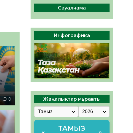
ы жаңа Құрылтай үшін дауыс
беруге дайын
Сауалнама
05.08.2026
32
0
ӘРБІР ДАУЫС – ҚОҒАМ
ДАМУЫНА ҚОСЫЛҒАН
Инфографика
ҮЛЕС
05.08.2026
37
0
–
9
0
Жаңалықтар мұрағаты
ТАМЫЗ
«
»