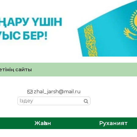
тінің сайты
zhal_jarsh@mail.ru
Жаһан
Руханият