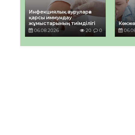
Инфекциялық ауруларға
қарсы иммундау
жұмыстарының тиімділігі
Көкжө
06.08.2026
20
0
06.0