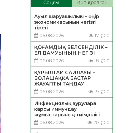
Соңғы
Көп қаралған
Ауыл шаруашылығы – өңір
экономикасының негізгі
тірегі
06.08.2026
17
0
ҚОҒАМДЫҚ БЕЛСЕНДІЛІК –
ЕЛ ДАМУЫНЫҢ НЕГІЗІ
06.08.2026
18
0
ҚҰРЫЛТАЙ САЙЛАУЫ –
БОЛАШАҚҚА БАСТАР
ЖАУАПТЫ ТАҢДАУ
06.08.2026
19
0
Инфекциялық ауруларға
қарсы иммундау
жұмыстарының тиімділігі
06.08.2026
20
0