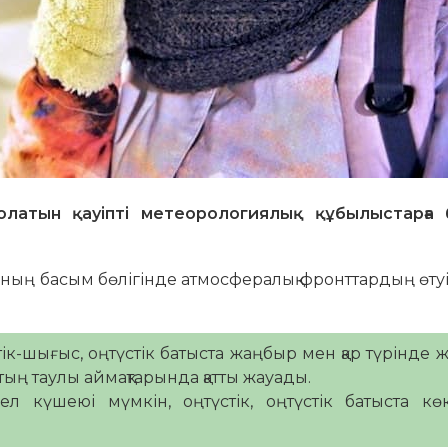
олатын қауіпті метеорологиялық құбылыстарға
ының басым бөлігінде атмосфералық фронттардың өту
тік-шығыс, оңтүстік батыста жаңбыр мен қар түрінде 
тың таулы аймақтарында қатты жауады.
 күшеюі мүмкін, оңтүстік, оңтүстік батыста көк