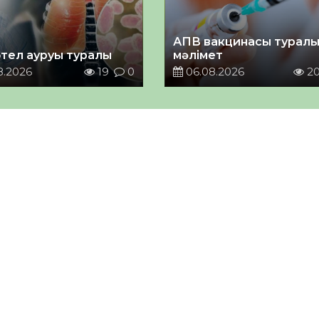
АПВ вакцинасы турал
тел ауруы туралы
мәлімет
8.2026
19
0
06.08.2026
2