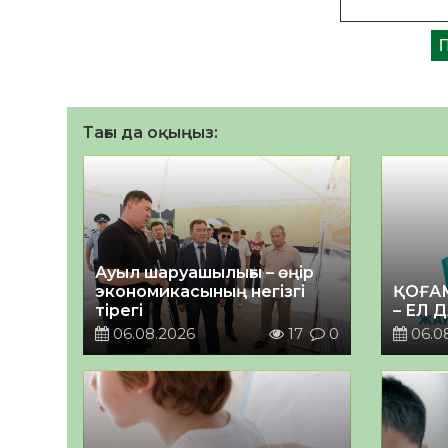
Тағы да оқыңыз:
Ауыл шаруашылығы – өңір
экономикасының негізгі
ҚОҒА
тірегі
– ЕЛ 
06.08.2026
17
0
06.0