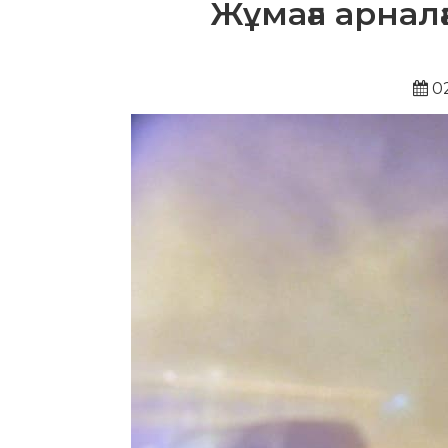
Жұмаға арнал
02