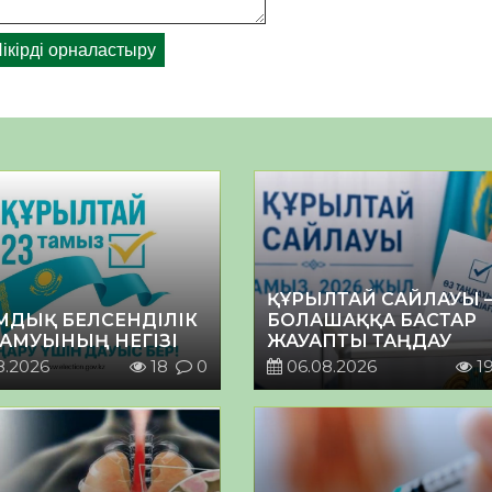
ҚҰРЫЛТАЙ САЙЛАУЫ 
МДЫҚ БЕЛСЕНДІЛІК
БОЛАШАҚҚА БАСТАР
ДАМУЫНЫҢ НЕГІЗІ
ЖАУАПТЫ ТАҢДАУ
8.2026
18
0
06.08.2026
1