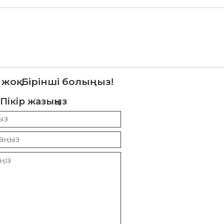
 жоқ. Бірінші болыңыз!
Пікір жазыңыз