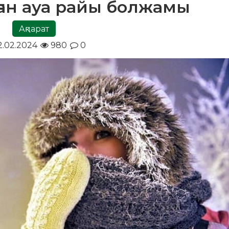
ған ауа райы болжамы
Ақпарат
.02.2024
980
0