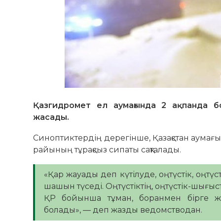
Қазгидромет ел аумағында 2 ақпанда б
жасады.
Синоптиктердің дерегінше, Қазақстан аумағ
райының тұрақсыз сипаты сақталады.
«Қар жауады деп күтілуде, оңтүстік, оңтүс
шашын түседі. Оңтүстіктің, оңтүстік-шығыс
ҚР бойынша тұман, боранмен бірге жел
болады», — деп жазды ведомстводан.