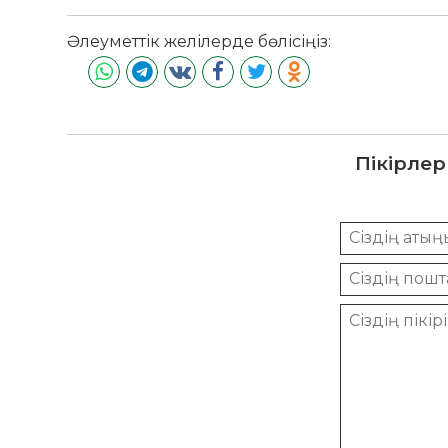
Әлеуметтік желілерде бөлісіңіз:
Пікірлер