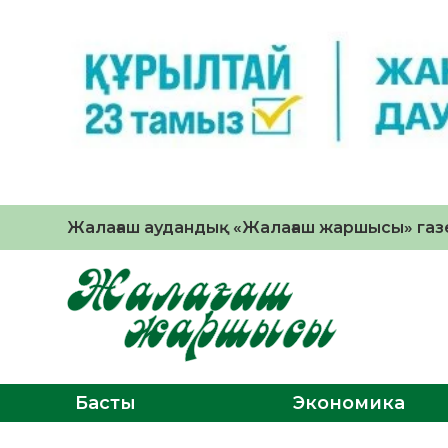
Жалағаш аудандық «Жалағаш жаршысы» газе
Басты
Экономика