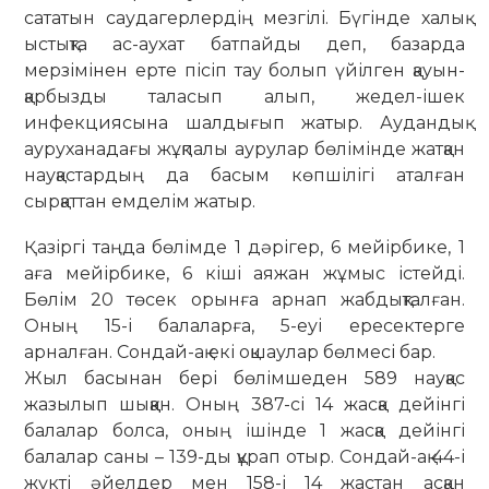
сататын саудагерлердің мезгілі. Бүгінде халық
ыстықта ас-аухат батпайды деп, базарда
мерзімінен ерте пісіп тау болып үйілген қауын-
қарбызды таласып алып, жедел-ішек
инфекциясына шалдығып жатыр. Аудандық
ауруханадағы жұқпалы аурулар бөлімінде жатқан
науқастардың да басым көпшілігі аталған
сырқаттан емделім жатыр.
Қазіргі таңда бөлімде 1 дәрігер, 6 мейірбике, 1
аға мейірбике, 6 кіші аяжан жұмыс істейді.
Бөлім 20 төсек орынға арнап жабдықталған.
Оның 15-і балаларға, 5-еуі ересектерге
арналған. Сондай-ақ екі оқшаулар бөлмесі бар.
Жыл басынан бері бөлімшеден 589 науқас
жазылып шыққан. Оның 387-сі 14 жасқа дейінгі
балалар болса, оның ішінде 1 жасқа дейінгі
балалар саны – 139-ды құрап отыр. Сондай-ақ 44-і
жүкті әйелдер мен 158-і 14 жастан асқан