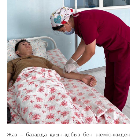
Жаз – базарда қауын-қарбыз бен жеміс-жидек