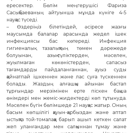
ересектер. Бөлім меңгерушісі Фариза
Сасықбаеваның айтуынша мұнда күніге 4-5
науқас түседі.
– Өздеріңіз білетіндей, әсіресе жаз­ғы
маусымда балалар арасында же­дел ішек
инфекциясы бас көтереді. Ин­фекция
гигиеналық тазалықтың төмен дәрежеде
болуынан, азық-түліктерден, мәселен,
жуылмаған көкөністерден, сапасыз
тағамдарды пайдаланғаннан, ауыз суды
қайнатпай ішкеннен және лас суға түскеннен
болады. Жаздың алғашқы айынан бастап
тұрғындар мерзімінен ерте піскен бақша
өнімдері мен жеміс-жи­дектерді көп тұтынуда.
Мәселен бүгін бөлімшеде 21 науқас жатыр. Оның
басым көпшілігі қауын-қарбыздан және аптап
ыстықта той-томалаққа барып ашып кеткен салат
жеп уланғандар мен салқыннан тұмау және