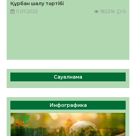
Құрбан шалу тәртібі
05.08.2026
39
0
11.07.2022
182216
0
Сауалнама
Инфографика