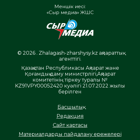
Меншік иесі:
«Сыр медиа» ЖШС
© 2026 . Zhalagash-zharshysy.kz ақпараттық
агенттігі.
Қазақстан Республикасы Ақпарат және
Қоғамдық даму министрлігі,Ақпарат
комитетінің тіркеу туралы №
KZ91VPY00052420 куәлігі 21.07.2022 жылы
берілген
Басшылық
Редакция
Сайт картасы
Материалдарды пайдалану ережелері