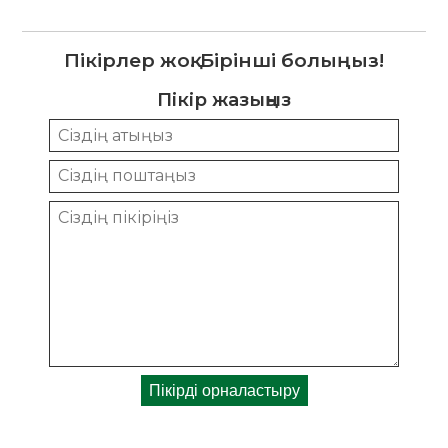
Пікірлер жоқ. Бірінші болыңыз!
Пікір жазыңыз