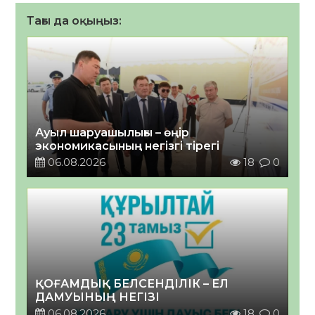
Тағы да оқыңыз:
Ауыл шаруашылығы – өңір
экономикасының негізгі тірегі
06.08.2026
18
0
ҚОҒАМДЫҚ БЕЛСЕНДІЛІК – ЕЛ
ДАМУЫНЫҢ НЕГІЗІ
06.08.2026
18
0