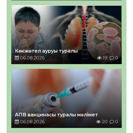
Көкжөтел ауруы туралы
06.08.2026
19
0
АПВ вакцинасы туралы мәлімет
06.08.2026
20
0