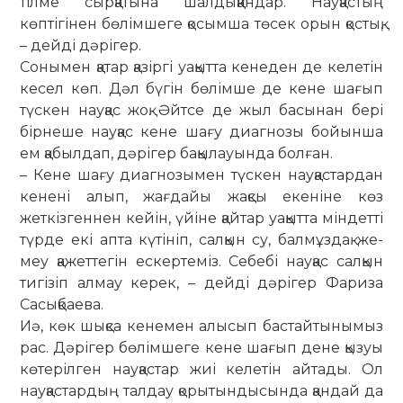
тілме сыр­қатына шалдыққандар. Нау­қастың
көптігінен бөлімшеге қосымша төсек орын қостық,
– дейді дәрігер.
Сонымен қатар қазіргі уақытта кене­ден де келетін
кесел көп. Дәл бүгін бө­лімше де кене шағып
түскен науқас жоқ. Әйтсе де жыл басынан бері
бір­неше нау­қас кене шағу диагнозы бойынша
ем қабылдап, дәрігер бақылауында болған.
– Кене шағу диагнозымен түскен науқастардан
кенені алып, жағдайы жақсы екеніне көз
жеткізгеннен кейін, үйіне қайтар уақытта міндетті
түрде екі апта күтініп, салқын су, балмұздақ же­
меу қажеттегін ескертеміз. Себебі нау­қас салқын
тигізіп алмау керек, – дейді дәрігер Фариза
Сасықбаева.
Иә, көк шықса кенемен алысып бас­тайтынымыз
рас. Дәрігер бөлім­шеге кене шағып дене қызуы
көтерілген науқастар жиі келетін айтады. Ол
науқастардың талдау қорытындысында қандай да