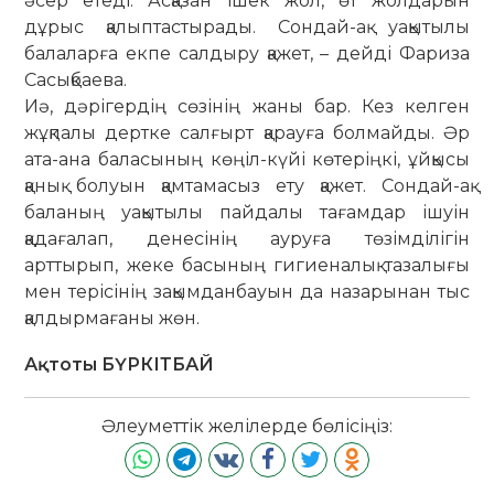
әсер етеді. Асқазан ішек жол, өт жолдарын
дұрыс қалыптастырады. Сондай-ақ уақытылы
балаларға екпе салдыру қажет, – дейді Фариза
Сасықбаева.
Иә, дәрігердің сөзінің жаны бар. Кез келген
жұқпалы дертке салғырт қарауға болмайды. Әр
ата-ана баласының көңіл-күйі көтеріңкі, ұйқысы
қанық бо­луын қамтамасыз ету қажет. Сондай-ақ
баланың уақытылы пайдалы тағамдар ішуін
қадағалап, денесінің ауруға тө­зім­ділігін
арттырып, жеке басының гигие­налық тазалығы
мен терісінің зақым­данбауын да назарынан тыс
қал­дыр­мағаны жөн.
Ақтоты БҮРКІТБАЙ
Әлеуметтік желілерде бөлісіңіз: