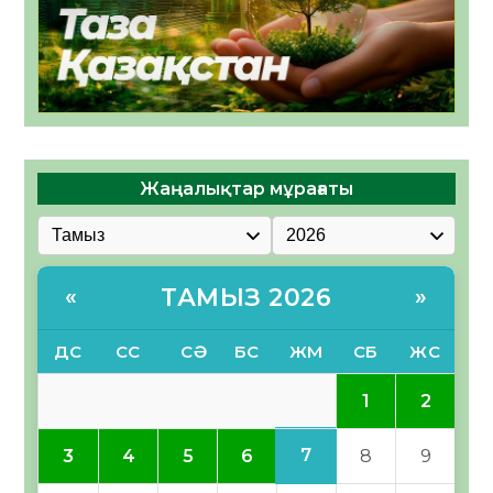
Жаңалықтар мұрағаты
ТАМЫЗ 2026
«
»
ДС
СС
СӘ
БС
ЖМ
СБ
ЖС
1
2
7
3
4
5
6
8
9