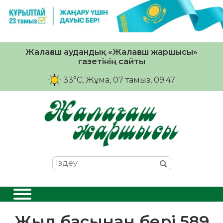
Жалағаш аудандық «Жалағаш жаршысы»
газетінің сайты
33°C
, Жұма, 07 тамыз, 09:47
Жыл басынан бері 589