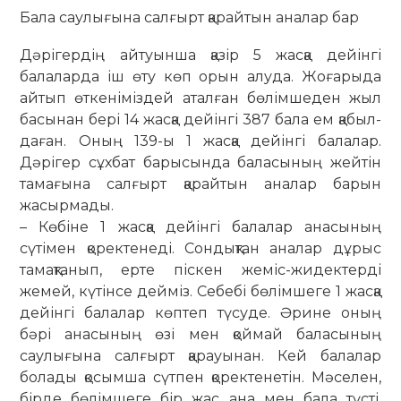
Бала саулығына салғырт қарайтын аналар бар
Дәрігердің айтуынша қазір 5 жасқа дейінгі
балаларда іш өту көп орын алуда. Жоғарыда
айтып өткеніміздей атал­ған бөлімшеден жыл
басынан бері 14 жасқа дейінгі 387 бала ем қабыл­
даған. Оның 139-ы 1 жасқа дейінгі балалар.
Дәрігер сұхбат барысында баласының жейтін
тамағына салғырт қарайтын аналар барын
жасырмады.
– Көбіне 1 жасқа дейінгі балалар анасының
сүтімен қоректенеді. Сон­дықтан аналар дұрыс
тамақтанып, ерте піскен жеміс-жидектерді
жемей, кү­­тінсе дейміз. Себебі бөлімшеге 1 жас­қа
дейінгі балалар көптеп түсуде. Әрине оның
бәрі анасының өзі мен қой­май баласының
саулығына салғырт қа­рауынан. Кей балалар
болады қосымша сүтпен қоректенетін. Мәселен,
бірде бөлімшеге бір жас ана мен бала түсті.