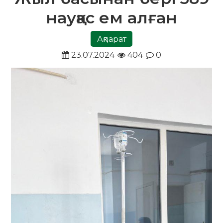
науқас ем алған
Ақпарат
23.07.2024
404
0