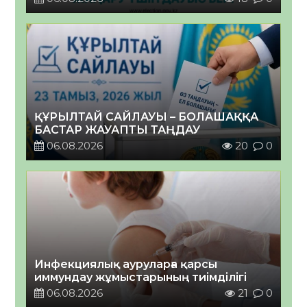
ҚҰРЫЛТАЙ САЙЛАУЫ – БОЛАШАҚҚА
БАСТАР ЖАУАПТЫ ТАҢДАУ
06.08.2026
20
0
Инфекциялық ауруларға қарсы
иммундау жұмыстарының тиімділігі
06.08.2026
21
0