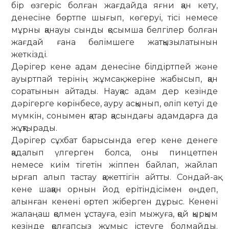
бір өзгеріс болған жағдайда яғни қан кету,
денесіне бөртпе шығып, көгеруі, тісі немесе
мұрны қанауы сынды қосымша белгілер болған
жағдай ғана бөлімшеге жатқызылатынын
жеткізді.
Дәрігер кене адам денесіне біл­дірт­пей және
ауыртпай терінің жұмсақ же­ріне жабысып, қан
соратынын ай­тады. Науқас адам дер кезінде
дәрігерге көрінбесе, ауру ас­қынып, өліп кетуі де
мүмкін, сонымен қатар қасын­дағы адамдарға да
жұқтырады.
Дәрігер сұхбат барысында егер кене денеге
қадалып үлгерген болса, оны пинцетпен
немесе киім ті­ге­тін жіппен байлап, жайлап
ырғап алып тастау қажеттігін айтты. Сондай-ақ
кене шаққан орнын йод ерітіндісімен өңдеп,
алынған ке­нені өртеп жіберген дұрыс. Кенені
жала­ңаш қолмен ұстауға, езіп мыжуға, қой қыр­қым
кезінде қолғапсыз жұмыс іс­теуге болмайды.