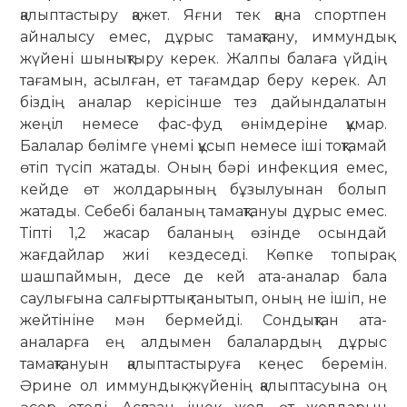
қалыптастыру қажет. Яғни тек қана спортпен
айналысу емес, дұрыс тамақтану, иммундық
жүйені шынықтыру керек. Жалпы балаға үйдің
тағамын, асылған, ет тағамдар беру керек. Ал
біздің аналар керісінше тез дайын­далатын
жеңіл немесе фас-фуд өнім­деріне құмар.
Балалар бөлімге үнемі құсып немесе іші тоқтамай
өтіп түсіп жатады. Оның бәрі инфекция емес,
кейде өт жолдарының бұзылуынан болып
жатады. Себебі баланың тамақ­тануы дұрыс емес.
Тіпті 1,2 жасар баланың өзінде осындай
жағдайлар жиі кездеседі. Көпке топырақ
шашпаймын, десе де кей ата-аналар бала
саулығына салғырттық танытып, оның не ішіп, не
жейтініне мән бермейді. Сондықтан ата-
аналарға ең алдымен балалардың дұ­рыс
тамақтануын қалыптастыруға кеңес беремін.
Әрине ол иммундық жүйе­нің қалыптасуына оң