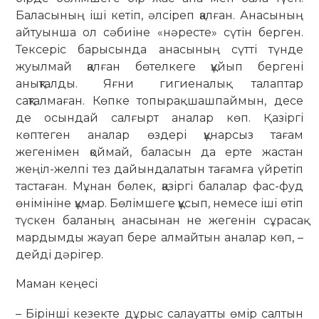
Баласының іші кетіп, әлсіреп қалған. Анасының
айтуынша ол сәбиіне «нәресте» сүтін берген.
Тексеріс барысында анасының сүтті түнде
жуылмай қалған бөтелкеге құйып бергені
анықталды. Яғни гигиеналық талаптар
сақталмаған. Көпке топырақ шашпаймын, десе
де осындай салғырт аналар көп. Қазіргі
көптеген аналар өздері құнарсыз тағам
жегенімен қоймай, баласын да ерте жас­тан
жеңіл-желпі тез дайындалатын тағамға үйретіп
тастаған. Мұнан бөлек, қазіргі балалар фас-фуд
өнімініне құ­мар. Бөлімшеге құсып, немесе іші өтіп
түскен баланың анасынан не же­генін сұ­расақ
мардымды жауап бере ал­май­тын аналар көп, –
дейді дәрігер.
Маман кеңесі
– Бірінші кезекте дұрыс салауатты өмір салтын