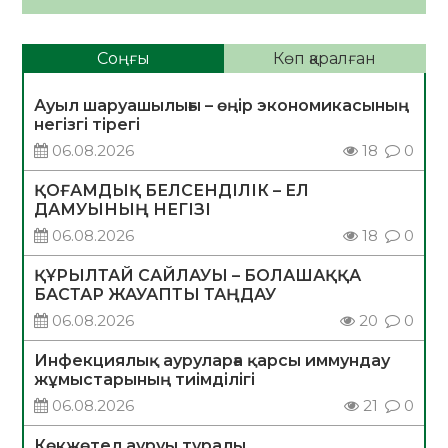
Соңғы
Көп қаралған
Ауыл шаруашылығы – өңір экономикасының
негізгі тірегі
06.08.2026
18
0
ҚОҒАМДЫҚ БЕЛСЕНДІЛІК – ЕЛ
ДАМУЫНЫҢ НЕГІЗІ
06.08.2026
18
0
ҚҰРЫЛТАЙ САЙЛАУЫ – БОЛАШАҚҚА
БАСТАР ЖАУАПТЫ ТАҢДАУ
06.08.2026
20
0
Инфекциялық ауруларға қарсы иммундау
жұмыстарының тиімділігі
06.08.2026
21
0
Көкжөтел ауруы туралы