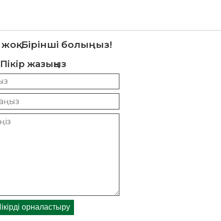
 жоқ. Бірінші болыңыз!
Пікір жазыңыз