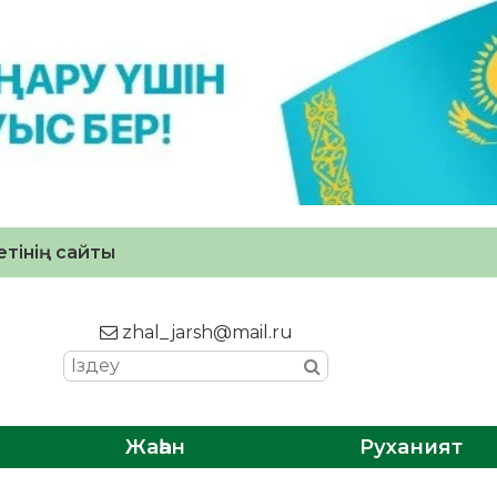
тінің сайты
zhal_jarsh@mail.ru
Жаһан
Руханият