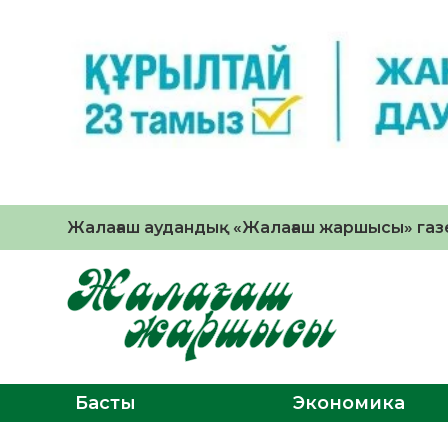
Жалағаш аудандық «Жалағаш жаршысы» газе
Басты
Экономика