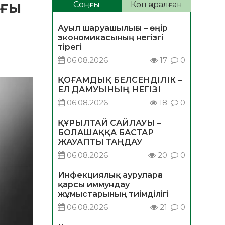
ағы
Соңғы
Көп қаралған
Ауыл шаруашылығы – өңір
экономикасының негізгі
тірегі
06.08.2026
17
0
ҚОҒАМДЫҚ БЕЛСЕНДІЛІК –
ЕЛ ДАМУЫНЫҢ НЕГІЗІ
06.08.2026
18
0
ҚҰРЫЛТАЙ САЙЛАУЫ –
БОЛАШАҚҚА БАСТАР
ЖАУАПТЫ ТАҢДАУ
06.08.2026
20
0
Инфекциялық ауруларға
қарсы иммундау
жұмыстарының тиімділігі
06.08.2026
21
0