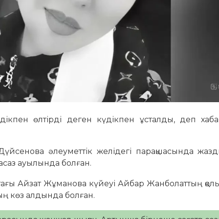
дікпен өлтірді деген күдікпен ұсталды, деп хаб
үйсенова әлеуметтік желідегі парақшасында жазды
асаз ауылында болған.
стағы Айзат Жұманова күйеуі Айбар Жанболаттың қолы
ың көз алдында болған.