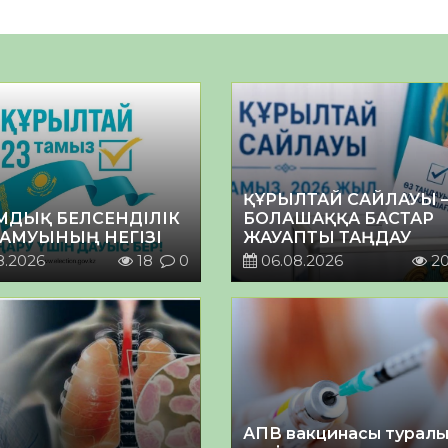
ҚҰРЫЛТАЙ САЙЛАУЫ 
МДЫҚ БЕЛСЕНДІЛІК
БОЛАШАҚҚА БАСТАР
ДАМУЫНЫҢ НЕГІЗІ
ЖАУАПТЫ ТАҢДАУ
8.2026
18
0
06.08.2026
2
АПВ вакцинасы турал