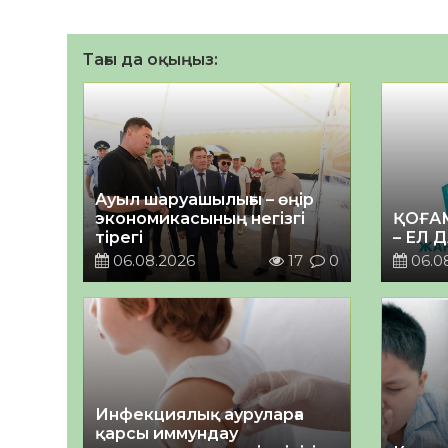
Тағы да оқыңыз:
Ауыл шаруашылығы – өңір
экономикасының негізгі
ҚОҒА
тірегі
– ЕЛ 
06.08.2026
17
0
06.0
Инфекциялық ауруларға
қарсы иммундау