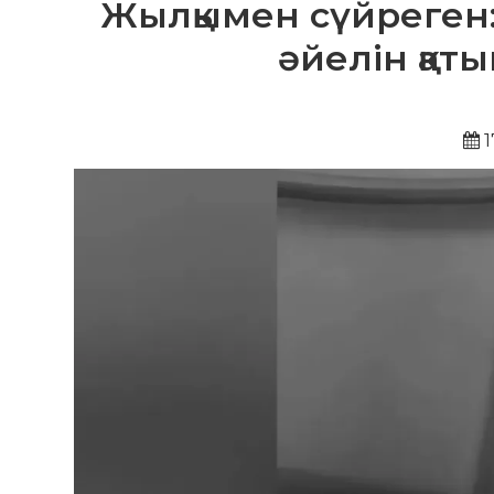
Жылқымен сүйреген:
әйелін қат
1