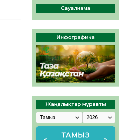
ы жаңа Құрылтай үшін дауыс
беруге дайын
Сауалнама
05.08.2026
32
0
ӘРБІР ДАУЫС – ҚОҒАМ
ДАМУЫНА ҚОСЫЛҒАН
Инфографика
ҮЛЕС
05.08.2026
39
0
Жаңалықтар мұрағаты
ТАМЫЗ
«
»