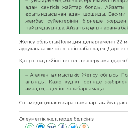
– Туыстарының сөзінше, ерлі-зайыптылар 
адам сенгісіз жайттар болды. Айзатты
қорытындысынан адам шошиды. Бас-ми жара
жамбас сүйектерінің бірнеше жерден
пайымдауынша, Айзаттың қолын арқанға ба
Жетісу облыстық Полиция департаменті 22 м
ауруханаға жеткізілгенін хабарлады. Дәрігер
Қазір сотқа дейінгі тергеп-тексеру амалдары 
– Аталған қылмыстық іс Жетісу облысы
алынды. Қазір күдікті ретінде жәбірле
қамалды, – делінген хабарламада.
Сот-медициналық сараптамалар тағайындал
Әлеуметтік желілерде бөлісіңіз: