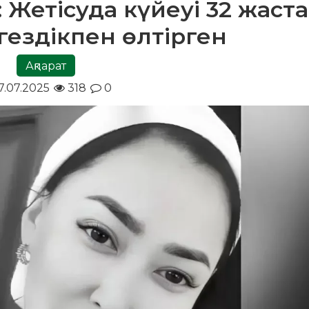
 Жетісуда күйеуі 32 жаст
ыгездікпен өлтірген
Ақпарат
7.07.2025
318
0