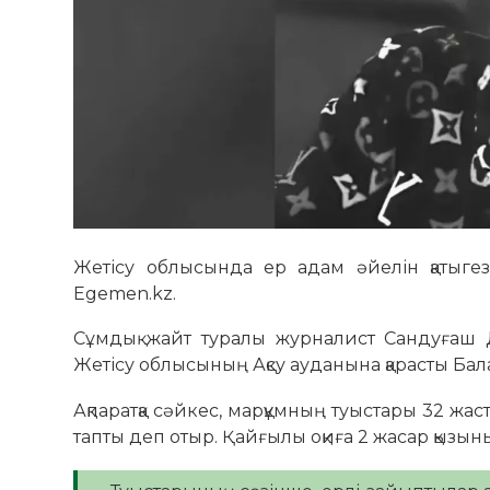
Жетісу облысында ер адам әйелін қатыгез
Egemen.kz.
Сұмдық жайт туралы журналист Сандуғаш Д
Жетісу облысының Ақсу ауданына қарасты Бал
Ақпаратқа сәйкес, марқұмның туыстары 32 жа
тапты деп отыр. Қайғылы оқиға 2 жасар қызын