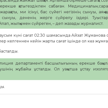
арасында жанжал шыққан. Артынша бірнеше сағатқа со
 ерекше қатыгездікпен сабаған. Медициналық сар
қаты, ми ісінуі, бас сүйегі негізінің сынуы, аяқ-қ
 сынуы, дененің жерге сүйрелу іздері. Туыста
йлап, жылқымен сүйреген, – деп жазады журналист.
аусым күні сағат 02:30 шамасында Айзат Жұманова 
лер келгеннен кейін жарты сағат ішінде ол көз жұмға
басталды.
 Полиция департаменті басшылығының ерекше бақы
нушінің жұбайы ұсталды. Ол уақытша ұстау изоля
ды.