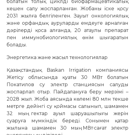
болатын толық циклді биофармацевтикалық
кешен салу жоспарланған. Жобаны іске қосу
2031 жылға белгіленген. Зауыт онкологиялық
және орфандық ауруларды емдеуге арналған
дәрілерді қоса алғанда, 20 атаулы препарат
пен иммунобиологиялық өнім шығаратын
болады.
Энергетика және жасыл технологиялар
Қазақстандық Baskan Irrigation компаниясы
Жетісу облысында қуаты 30 МВт болатын
Покатилов су электр станциясын салуды
жоспарлап отыр. Пайдалануға беру мерзімі –
2028 жыл. Жоба аясында көлемі 80 млн текше
метрге дейінгі су қоймасы салынып, шамамен
32 мың гектар ауыл шаруашылығы жерін
суаруға мүмкіндік береді. Сонымен қатар
жылына шамамен 30 мың МВт·сағат электр