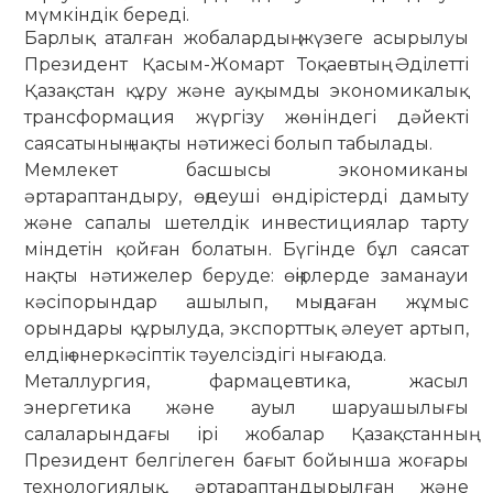
мүмкіндік береді.
Барлық аталған жобалардың жүзеге асырылуы
Президент Қасым-Жомарт Тоқаевтың Әділетті
Қазақстан құру және ауқымды экономикалық
трансформация жүргізу жөніндегі дәйекті
саясатының нақты нәтижесі болып табылады.
Мемлекет басшысы экономиканы
әртараптандыру, өңдеуші өндірістерді дамыту
және сапалы шетелдік инвестициялар тарту
міндетін қойған болатын. Бүгінде бұл саясат
нақты нәтижелер беруде: өңірлерде заманауи
кәсіпорындар ашылып, мыңдаған жұмыс
орындары құрылуда, экспорттық әлеует артып,
елдің өнеркәсіптік тәуелсіздігі нығаюда.
Металлургия, фармацевтика, жасыл
энергетика және ауыл шаруашылығы
салаларындағы ірі жобалар Қазақстанның
Президент белгілеген бағыт бойынша жоғары
технологиялық, әртараптандырылған және