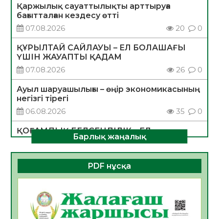
Қаржылық сауаттылықты арттыруға
бағытталған кездесу өтті
07.08.2026
20
0
ҚҰРЫЛТАЙ САЙЛАУЫ – ЕЛ БОЛАШАҒЫ
ҮШІН ЖАУАПТЫ ҚАДАМ
07.08.2026
26
0
Ауыл шаруашылығы – өңір экономикасының
негізгі тірегі
06.08.2026
35
0
ҚОҒАМДЫҚ БЕЛСЕНДІЛІК – ЕЛ
Барлық жаңалық
ДАМУЫНЫҢ НЕГІЗІ
06.08.2026
32
0
PDF нұсқа
ҚҰРЫЛТАЙ САЙЛАУЫ – БОЛАШАҚҚА
БАСТАР ЖАУАПТЫ ТАҢДАУ
06.08.2026
35
0
Инфекциялық ауруларға қарсы иммундау