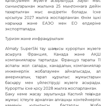
қатысуымен жүзеге асырылуда. Зауыт мыс
сынықтарынан жылына 25 мың тоннаға дейін
тазартылған мыс өндіретін болады. Іске
қосылуы 2027 жылға жоспарланған. Өнім ішкі
нарыққа және ЕАЭО мен ЕО елдеріне
экспортталады.
Туризм және инфрақұрылым
Almaty SuperSki тау шаңғысы курортын жүзеге
асыруға Франция, Канада және АҚШ
компаниялары тартылды. Француз тарапы 11
аспалы жол салады, канадалық компаниялар
инженерлік жобалаумен айналысады, ал
америкалық тарап құрылыс жұмыстарын
басқару мен үйлестіруді жүзеге асырады.
Курортты іске қосу 2028 жылға жоспарланған.
Баку кеме жасау зауытында Каспий теңізінде
жұмыс істеуге арналған алғашқы контейнерлік
кеменің құрылысы басталды. Жоба