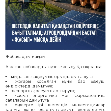
Жобалардың маңызы
Аталған жобаларды жүзеге асыру Қазақстанға:
мыңдаған жаңа жұмыс орындарын ашуға;
жоғары қосылған құны бар өңдеуші
өндірістерді дамытуға;
экспорттық әлеуетті арттыруға;
жасыл энергетика мен фармацевтика
салаларын дамытуға;
өңірлерге ірі шетелдік инвестициялар
тартуға және олардың дамуын жеделдетуге