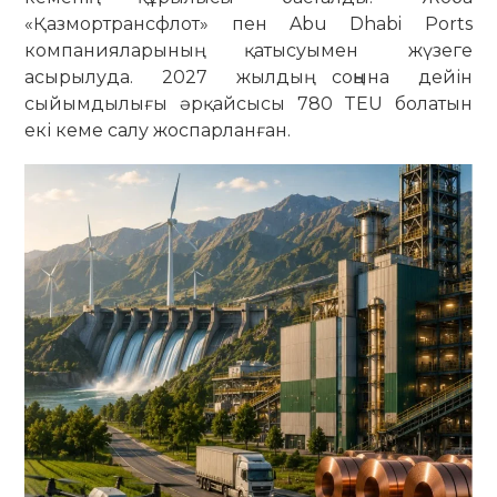
«Қазмортрансфлот» пен Abu Dhabi Ports
компанияларының қатысуымен жүзеге
асырылуда. 2027 жылдың соңына дейін
сыйымдылығы әрқайсысы 780 TEU болатын
екі кеме салу жоспарланған.