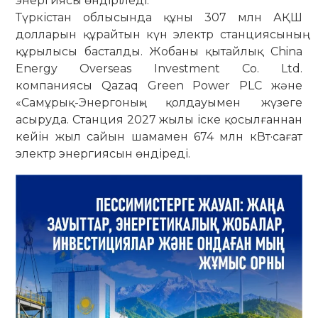
энергиясы өндіріледі.
Түркістан облысында құны 307 млн АҚШ
долларын құрайтын күн электр станциясының
құрылысы басталды. Жобаны қытайлық China
Energy Overseas Investment Co. Ltd.
компаниясы Qazaq Green Power PLC және
«Самұрық-Энергоның» қолдауымен жүзеге
асыруда. Станция 2027 жылы іске қосылғаннан
кейін жыл сайын шамамен 674 млн кВт·сағат
электр энергиясын өндіреді.