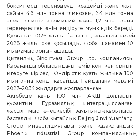
бокситтерді терең өңдеуді көздейді және жыл
сайын 4,8 млн тонна глинозем, 2,4 млн тонна
электролиттік алюминий және 1,2 млн тонна
терең өңделген өнім өндіруге мүмкіндік береді.
Құрылыс 2026 жылы басталып, алғашқы кезеңі
2028 жылы іске қосылады. Жоба шамамен 10
мың жұмыс орнын ашады.
Қытайлық Sinolnvest Group Ltd. компаниясы
Қарағанды облысындағы темір кені кен орнын
игеруге кіріседі. Өндірістік қуаты жылына 100
мың тонна кенді құрайды. Пайдалану мерзімі
2027–2034 жылдарға жоспарланған.
Ақтөбеде құны 100 млн АҚШ долларын
құрайтын Еуразиялық интеграцияланған
жасыл мыс өнеркәсібі зауытының құрылысы
басталды. Жоба қытайлық Beijing Jinvi Yuanfang
Group инвестициялары және қазақстандық
Phoenix Industrial Group компаниясының