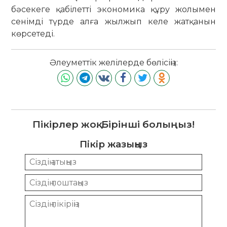
бәсекеге қабілетті экономика құру жолымен
сенімді түрде алға жылжып келе жатқанын
көрсетеді.
Әлеуметтік желілерде бөлісіңіз:
Пікірлер жоқ. Бірінші болыңыз!
Пікір жазыңыз