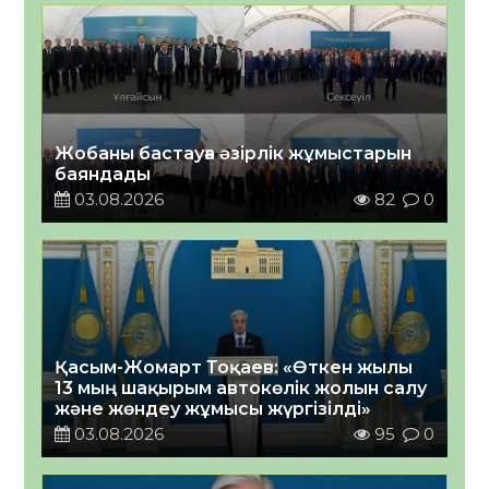
Жобаны бастауға әзірлік жұмыстарын
баяндады
03.08.2026
82
0
Қасым-Жомарт Тоқаев: «Өткен жылы
13 мың шақырым автокөлік жолын салу
және жөндеу жұмысы жүргізілді»
03.08.2026
95
0