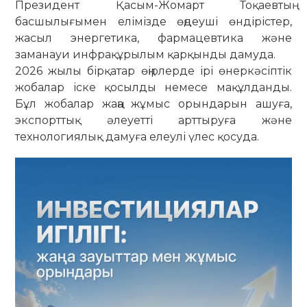
Президент Қасым-Жомарт Тоқаевтың
басшылығымен елімізде өңдеуші өндірістер,
жасыл энергетика, фармацевтика және
заманауи инфрақұрылым қарқынды дамуда.
2026 жылы бірқатар өңірлерде ірі өнеркәсіптік
жобалар іске қосылды немесе мақұлданды.
Бұл жобалар жаңа жұмыс орындарын ашуға,
экспорттық әлеуетті арттыруға және
технологиялық дамуға елеулі үлес қосуда.