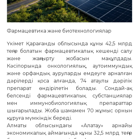
Фармацевтика және биотехнологиялар
Үкімет Қарағанды облысында құны 42,5 млрд
теңге болатын фармацевтикалық кешенді салу
және жаңғырту жобасын мақұлдады.
Кәсіпорында онкологиялық, аутоиммундық
және орфандық ауруларды емдеуге арналған
дәрілерді қоса алғанда, 74 атаулы дәрілік
препарат өндірілетін болады. Сондай-ақ
белсенді фармацевтикалық субстанциялар
мен иммунобиологиялық препараттар
шығарылады. Жоба шамамен 70 жұмыс орнын
құруға мүмкіндік береді.
Алматы облысындағы «Алатау» арнайы
экономикалық аймағында құны 32,5 млрд теңге