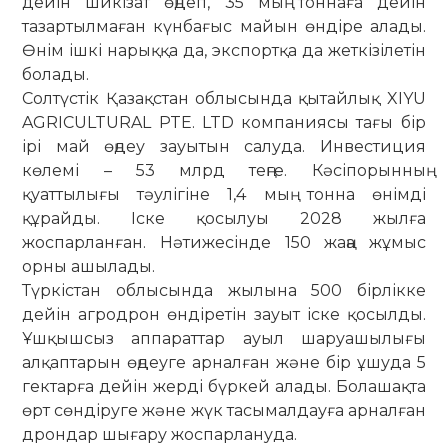
дейін шикізат өңдеп, 35 мың тоннаға дейін
тазартылмаған күнбағыс майын өндіре алады.
Өнім ішкі нарыққа да, экспортқа да жеткізілетін
болады.
Солтүстік Қазақстан облысында қытайлық XIYU
AGRICULTURAL PTE. LTD компаниясы тағы бір
ірі май өңдеу зауытын салуда. Инвестиция
көлемі – 53 млрд теңге. Кәсіпорынның
қуаттылығы тәулігіне 1,4 мың тонна өнімді
құрайды. Іске қосылуы 2028 жылға
жоспарланған. Нәтижесінде 150 жаңа жұмыс
орны ашылады.
Түркістан облысында жылына 500 бірлікке
дейін агродрон өндіретін зауыт іске қосылды.
Ұшқышсыз аппараттар ауыл шаруашылығы
алқаптарын өңдеуге арналған және бір ұшуда 5
гектарға дейін жерді бүркей алады. Болашақта
өрт сөндіруге және жүк тасымалдауға арналған
дрондар шығару жоспарлануда.