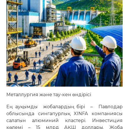
Металлургия және тау-кен өндірісі
Ең ауқымды жобалардың бірі – Павлодар
облысында сингапурлық XINFA компаниясы
салатын алюминий кластері. Инвестиция
көлемі – 15 млрд АҚШ доллары. Жоба