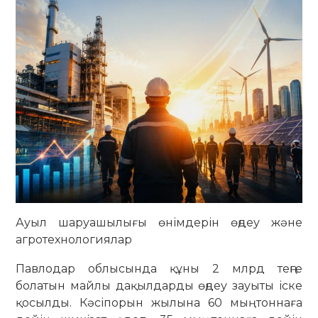
Ауыл шаруашылығы өнімдерін өңдеу және
агротехнологиялар
Павлодар облысында құны 2 млрд теңге
болатын майлы дақылдарды өңдеу зауыты іске
қосылды. Кәсіпорын жылына 60 мың тоннаға