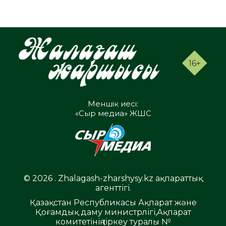
16+
Меншік иесі:
«Сыр медиа» ЖШС
© 2026 . Zhalagash-zharshysy.kz ақпараттық
агенттігі.
Қазақстан Республикасы Ақпарат және
Қоғамдық даму министрлігі,Ақпарат
комитетінің тіркеу туралы №