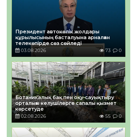
Президент автокөлік жолдары
құрылысының басталуына арналған
телекөпірде сөз сөйледі
03.08.2026
73
0
Ботаникалық бақ пен оқу-сауықтыру
орталығы келушілерге сапалы қызмет
көрсетуде
02.08.2026
55
0