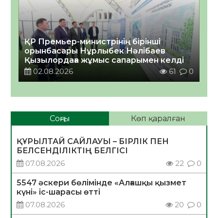
ҚР Премьер-министрінің бірінші
орынбасары Нұрлыбек Нәлібаев
Қызылордаға жұмыс сапарымен келді
02.08.2026
61
0
Соңғы
Көп қаралған
ҚҰРЫЛТАЙ САЙЛАУЫ – БІРЛІК ПЕН
БЕЛСЕНДІЛІКТІҢ БЕЛГІСІ
07.08.2026
22
0
5547 әскери бөлімінде «Алғашқы қызмет
күні» іс-шарасы өтті
07.08.2026
20
0