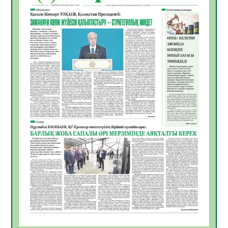
жұмыстарының тиімділігі
06.08.2026
36
0
Көкжөтел ауруы туралы
06.08.2026
33
0
АПВ вакцинасы туралы мәлімет
06.08.2026
33
0
Open Air: Қызылорда облысы полиция
департаменті 20 мыңнан астам
көрерменнің қауіпсіздігін қамтамасыз етті
06.08.2026
44
0
ҚЫЗЫЛОРДАДА «САНАЛЫ ҰРПАҚ –
ЖАРҚЫН БОЛАШАҚ» АТТЫ КЕҢЕЙТІЛГЕН
МӘЖІЛІС ӨТТІ
05.08.2026
45
0
Қазақстан Орталық Азиядағы көшуге ең
қолайлы ел атанды