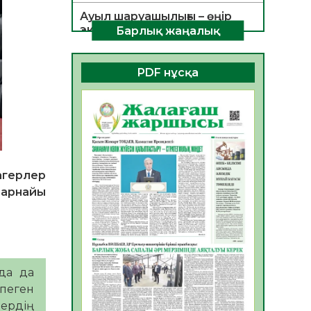
Ауыл шаруашылығы – өңір
экономикасының негізгі
Барлық жаңалық
тірегі
06.08.2026
35
0
PDF нұсқа
ҚОҒАМДЫҚ БЕЛСЕНДІЛІК –
ЕЛ ДАМУЫНЫҢ НЕГІЗІ
06.08.2026
32
0
ҚҰРЫЛТАЙ САЙЛАУЫ –
БОЛАШАҚҚА БАСТАР
ЖАУАПТЫ ТАҢДАУ
агерлер
 арнайы
06.08.2026
35
0
Инфекциялық ауруларға
қарсы иммундау
жұмыстарының тиімділігі
06.08.2026
36
0
нда да
тпеген
Көкжөтел ауруы туралы
дердің
06.08.2026
33
0