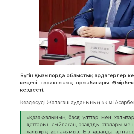
Бүгін Қызылорда облыстық ардагерлер кең
кеңесі төрағасының орынбасары Өмірбе
кездесті.
Кездесуді Жалағаш ауданының әкімі Асқарбе
«Қазақ халқының басқа ұлттар мен халықт
қарттарын сыйлаған, ақсақалды аталары мен
халықтың ұрпағымыз. Біз қашанда қарттар