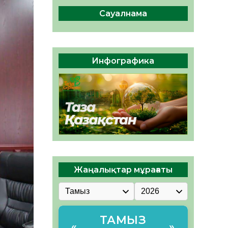
сақтау – әр азаматтың
міндеті
Сауалнама
05.08.2026
47
0
Руслан Рүстемұлы облыс
әкімінің кеңесшісі болып
Инфографика
тағайындалды
05.08.2026
44
0
Жаңалықтар мұрағаты
ТАМЫЗ
«
»