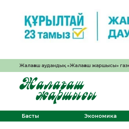
Жалағаш аудандық «Жалағаш жаршысы» газе
Басты
Экономика