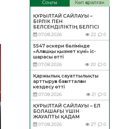
Соңғы
Көп қаралған
ҚҰРЫЛТАЙ САЙЛАУЫ –
БІРЛІК ПЕН
БЕЛСЕНДІЛІКТІҢ БЕЛГІСІ
07.08.2026
22
0
5547 әскери бөлімінде
«Алғашқы қызмет күні» іс-
шарасы өтті
07.08.2026
20
0
Қаржылық сауаттылықты
арттыруға бағытталған
кездесу өтті
07.08.2026
21
0
ҚҰРЫЛТАЙ САЙЛАУЫ – ЕЛ
БОЛАШАҒЫ ҮШІН
ЖАУАПТЫ ҚАДАМ
07.08.2026
27
0