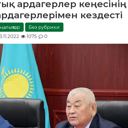
ық ардагерлер кеңесінің
ардагерлерімен кездесті
ңалықтар
Без рубрики
.11.2022
1075
0