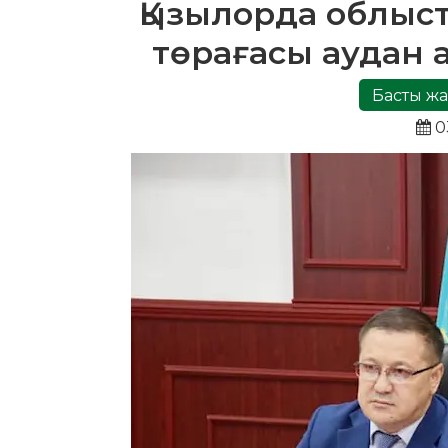
Қызылорда облыст
төрағасы аудан 
Басты жа
03