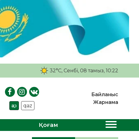
32°C
, Сенбі, 08 тамыз, 10:22
Байланыс
Жарнама
қаз
qaz
Қоғам