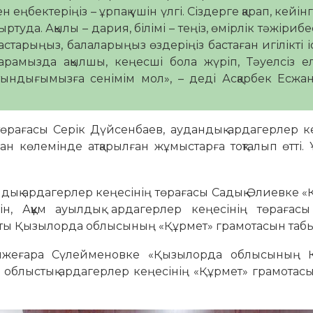
еңбектеріңіз – ұрпақ үшін үлгі. Сіздерге қарап, кейінгі
ртуда. Ақылы – дария, білімі – теңіз, өмірлік тәжірибе
астарыңыз, балаларыңыз өздеріңіз бастаған игілікті і
рамызда ақылшы, кеңесші бола жүріп, Тәуелсіз ел
атындығымызға сенімім мол», – деді Асқарбек Есжа
төрағасы Серік Дүйсенбаев, аудандық ардагерлер к
ан көлемінде атқарылған жұмыстарға тоқталып өтті.
ық ардагерлер кеңесінің төрағасы Садық Әлиевке «Қ
, Аққұм ауылдық ардагерлер кеңесінің төрағас
ты Қызылорда облысының «Құрмет» грамотасын таб
нжеғара Сүлейменовке «Қызылорда облысының Қ
а облыстық ардагерлер кеңесінің «Құрмет» грамотас