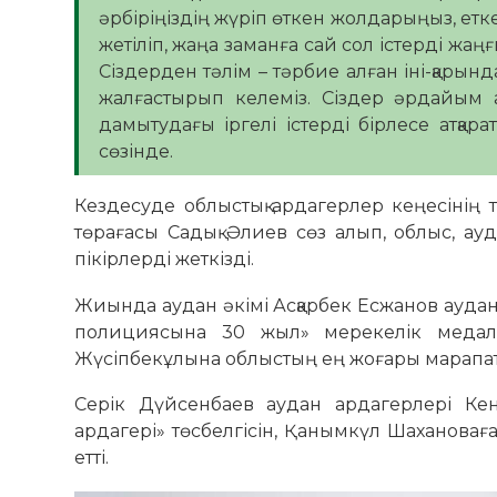
әрбіріңіздің жүріп өткен жолдарыңыз, еткен 
жетіліп, жаңа заманға сай сол істерді жаңғы
Сіздерден тәлім – тәрбие алған іні-қарынд
жалғастырып келеміз. Сіздер әрдайым а
дамытудағы іргелі істерді бірлесе атқар
сөзінде.
Кездесуде облыстық ардагерлер кеңесінің 
төрағасы Садық Әлиев сөз алып, облыс, ауд
пікірлерді жеткізді.
Жиында аудан әкімі Асқарбек Есжанов ауданд
полициясына 30 жыл» мерекелік медалін
Жүсіпбекұлына облыстың ең жоғары марапа
Серік Дүйсенбаев аудан ардагерлері Ке
ардагері» төсбелгісін, Қанымкүл Шахановағ
етті.