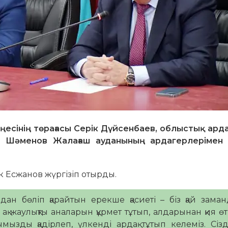
есінің төрағасы Серік Дүйсенбаев, облыстық ард
к Шәменов Жалағаш ауданының ардагерлерімен
к Есжанов жүргізіп отырды.
ардан бөліп қарайтын ерекше қасиеті – біз қай зама
 ақ жаулықты аналарын құрмет тұтып, алдарынан қия ө
ымызды қадірлеп, үлкенді ардақ тұтып келеміз. Сіз