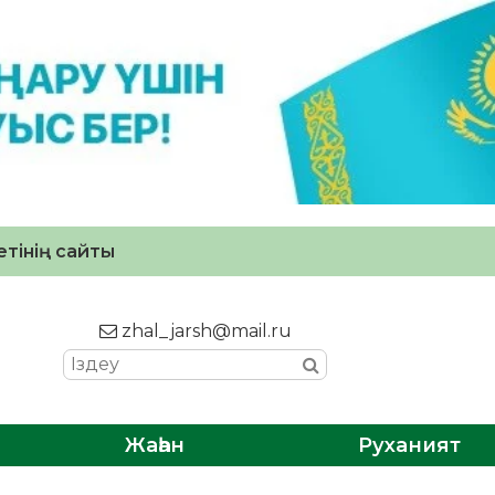
тінің сайты
zhal_jarsh@mail.ru
Жаһан
Руханият