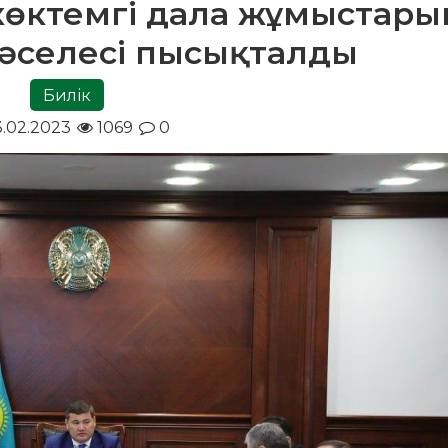
көктемгі дала жұмыстары
әселесі пысықталды
Билік
.02.2023
1069
0