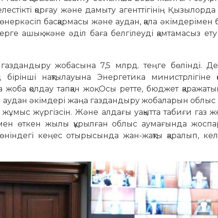
лестікті қорғау және дамыту агенттігінің Қызылорд
еркәсіп басқармасы және аудан, қала әкімдерімен б
ерге ашық және әділ баға белгілеуді қамтамасыз ету
газдандыру жобасына 7,5 млрд. теңге бөлінді. Де
бірінші нақтылауына Энергетика министрлігіне 
жоба қолдау тапқан жоқ. Осы ретте, бюджет қаражаты
 аудан әкімдері жаңа газдандыру жобаларын облыс 
жұмыс жүргізсін. Және алдағы уақытта табиғи газ ж
мен өткен жылы құрылған облыс аумағында жоспа
ніндегі кеңес отырысында жан-жақты қаралып, келі