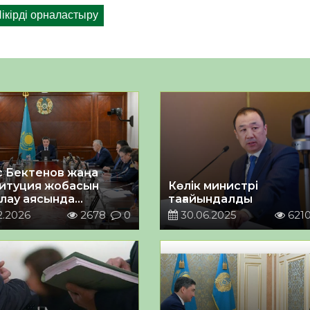
 Бектенов жаңа
итуция жобасын
Көлік министрі
лау аясында
тағайындалды
аттық-түсіндіру
2.2026
2678
0
30.06.2025
621
тарын ұйымдастыру
ша кеңес өткізді