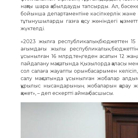
нақты шара қабылдауды тапсырды. Ал, бәсеке
бойынша департаментіне кәсіпкерлік және өн
тұтынушыларды газға қосу жөніндегі қызметт
жүктелді.
«2023 жылға республикалық бюджеттен 15 
ағымдағы жылы республикалық бюджеттің 
ұсынылған 16 млрд.теңгеден асатын 12 жаңа 
пайдалану мақсатында Қызылорда қаласы мен
сол салаға жауапты орынбасарымен келісіп, 
салу мақсатында ұсынылған жобалар алды
құрылыс нысандарының жобаларын қарау жө
қажет», – деп ескертті аймақ басшысы.