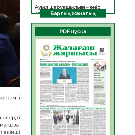
Ауыл шаруашылығы – өңір
экономикасының негізгі
Барлық жаңалық
тірегі
06.08.2026
56
0
PDF нұсқа
ҚОҒАМДЫҚ БЕЛСЕНДІЛІК –
ЕЛ ДАМУЫНЫҢ НЕГІЗІ
06.08.2026
54
0
ҚҰРЫЛТАЙ САЙЛАУЫ –
БОЛАШАҚҚА БАСТАР
ЖАУАПТЫ ТАҢДАУ
06.08.2026
56
0
Инфекциялық ауруларға
өктемгі
қарсы иммундау
жұмыстарының тиімділігі
06.08.2026
58
0
ңірлерді
к маңызы
Көкжөтел ауруы туралы
і екінші
06.08.2026
56
0