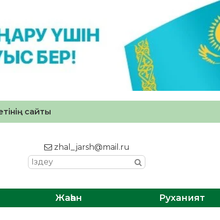
тінің сайты
zhal_jarsh@mail.ru
Жаһан
Руханият