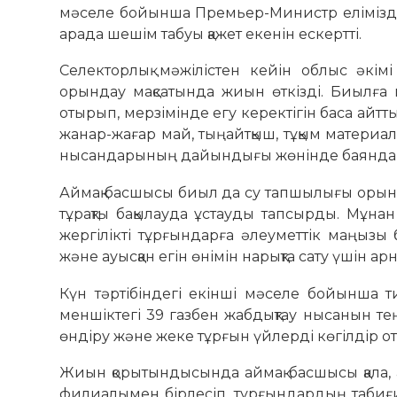
мәселе бойынша Премьер-Министр еліміздің
арада шешім табуы қажет екенін ескертті.
Селекторлық мәжілістен кейін облыс әкі
орындау мақсатында жиын өткізді. Биылға 
отырып, мерзімінде егу керектігін баса айтт
жанар-жағар май, тыңайтқыш, тұқым материал
нысандарының дайындығы жөнінде баянда
Аймақ басшысы биыл да су тапшылығы орын а
тұрақты бақылауда ұстауды тапсырды. Мұнан
жергілікті тұрғындарға әлеуметтік маңызы б
және ауысқан егін өнімін нарықта сату үшін ар
Күн тәртібіндегі екінші мәселе бойынша 
меншіктегі 39 газбен жабдықтау нысанын тең
өндіру және жеке тұрғын үйлерді көгілдір о
Жиын қорытындысында аймақ басшысы қала, 
филиалымен бірлесіп, тұрғындардың табиғи