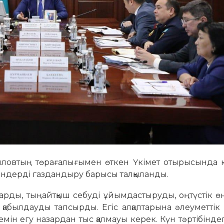
ловтың төрағалығымен өткен Үкімет отырысында к
ндерді газдандыру барысы талқыланды.
арды, тыңайтқыш себуді ұйымдастыруды, оңтүстік ө
қабылдауды тапсырды. Егіс алқаптарына әлеуметті
лемін
егу назардан тыс қалмауы керек. Күн тәртібіндег