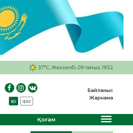
37°C
, Жексенбі, 09 тамыз, 19:52
Байланыс
Жарнама
қаз
qaz
Қоғам