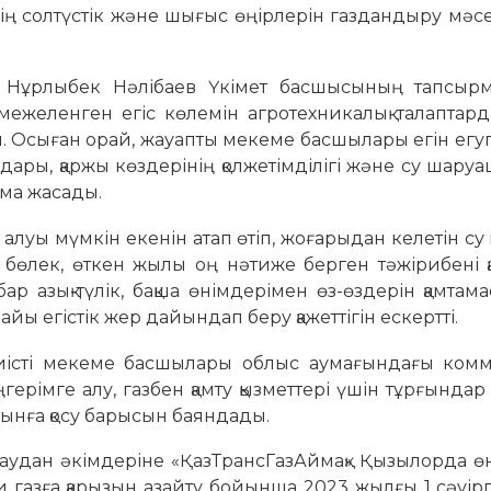
 солтүстік және шығыс өңірлерін газдандыру мәсе
мі Нұрлыбек Нәлібаев Үкімет басшысының тапсыр
межеленген егіс көлемін агротехникалық талаптард
ы. Осыған орай, жауапты мекеме басшылары егін егуге
дары, қаржы көздерінің қолжетімділігі және су шар
ма жасады.
луы мүмкін екенін атап өтіп, жоғарыдан келетін су
 бөлек, өткен жылы оң нәтиже берген тәжірибені қ
ар азық-түлік, бақша өнімдерімен өз-өздерін қамтама
найы егістік жер дайындап беру қажеттігін ескертті.
тиісті мекеме басшылары облыс аумағындағы комм
герімге алу, газбен қамту қызметтері үшін тұрғындар
тынға қосу барысын баяндады.
аудан әкімдеріне «ҚазТрансГазАймақ» Қызылорда өн
 газға қарызын азайту бойынша 2023 жылғы 1 сәуір