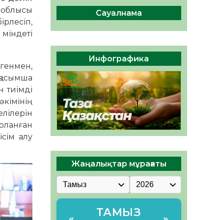
сақтау – әр азаматтың
а облысы
міндеті
Сауалнама
ірлесіп,
05.08.2026
72
0
 міндеті
Руслан Рүстемұлы облыс
әкімінің кеңесшісі болып
Инфографика
тағайындалды
генмен,
05.08.2026
67
0
қосымша
н тиімді
әкімінің
елілерін
рланған
сім алу
Жаңалықтар мұрағаты
ТАМЫЗ
«
»