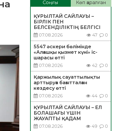
на
Соңғы
Көп қаралған
ҚҰРЫЛТАЙ САЙЛАУЫ –
БІРЛІК ПЕН
БЕЛСЕНДІЛІКТІҢ БЕЛГІСІ
07.08.2026
47
0
5547 әскери бөлімінде
«Алғашқы қызмет күні» іс-
шарасы өтті
07.08.2026
42
0
Қаржылық сауаттылықты
арттыруға бағытталған
кездесу өтті
07.08.2026
44
0
ҚҰРЫЛТАЙ САЙЛАУЫ – ЕЛ
БОЛАШАҒЫ ҮШІН
ЖАУАПТЫ ҚАДАМ
07.08.2026
49
0