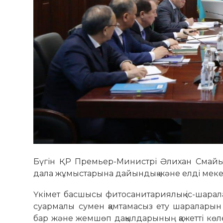
Бүгін ҚР Премьер-Министрі Әлихан Смайы
дала жұмыстарына дайындық және елді меке
Үкімет басшысы фитосанитариялық іс-шарал
суармалы сумен қамтамасыз ету шараларын 
бар және жемшөп дақылдарының қажетті кө