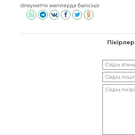
Әлеуметтік желілерде бөлісіңіз:
Пікірлер