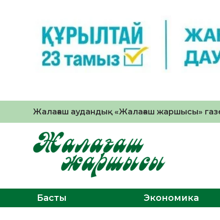
Жалағаш аудандық «Жалағаш жаршысы» газе
Басты
Экономика