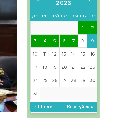
2026
ДС
СС
СӘ
БС
ЖМ
СБ
ЖС
2
1
9
3
4
5
6
7
8
10
11
12
13
14
15
16
17
18
19
20
21
22
23
24
25
26
27
28
29
30
31
« Шілде
Қыркүйек »