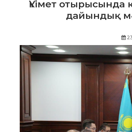
Үкімет отырысында 
дайындық м
23