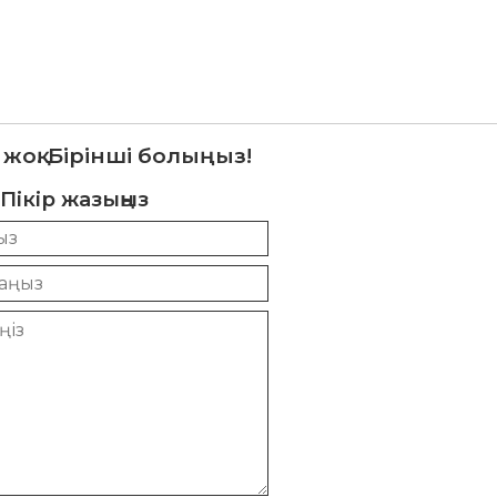
 жоқ. Бірінші болыңыз!
Пікір жазыңыз