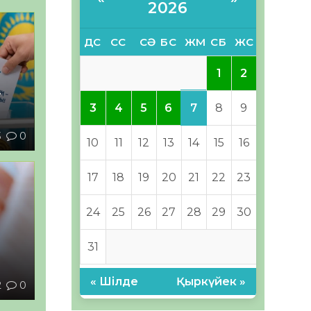
2026
ДС
СС
СӘ
БС
ЖМ
СБ
ЖС
1
2
–
7
3
4
5
6
8
9
3
0
10
11
12
13
14
15
16
17
18
19
20
21
22
23
24
25
26
27
28
29
30
31
ы
« Шілде
Қыркүйек »
2
0