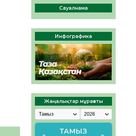
ы жаңа Құрылтай үшін дауыс
беруге дайын
Сауалнама
05.08.2026
34
0
ӘРБІР ДАУЫС – ҚОҒАМ
ДАМУЫНА ҚОСЫЛҒАН
Инфографика
ҮЛЕС
05.08.2026
41
0
Жаңалықтар мұрағаты
ТАМЫЗ
«
»