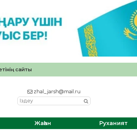
тінің сайты
zhal_jarsh@mail.ru
Жаһан
Руханият