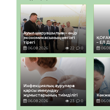
Ауыл шаруашылығы – өңір
экономикасының негізгі
ҚОҒА
тірегі
– ЕЛ 
06.08.2026
22
0
06.0
Инфекциялық ауруларға
қарсы иммундау
жұмыстарының тиімділігі
Көкжө
06.08.2026
23
0
06.0