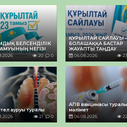
ҚҰРЫЛТАЙ САЙЛАУЫ 
МДЫҚ БЕЛСЕНДІЛІК
БОЛАШАҚҚА БАСТАР
ДАМУЫНЫҢ НЕГІЗІ
ЖАУАПТЫ ТАҢДАУ
8.2026
20
0
06.08.2026
2
АПВ вакцинасы турал
тел ауруы туралы
мәлімет
8.2026
21
0
06.08.2026
2