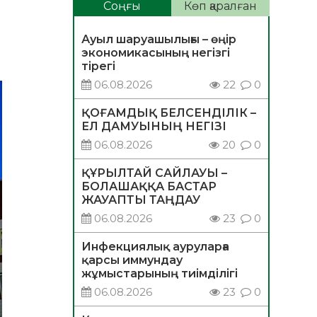
Соңғы
Көп қаралған
Ауыл шаруашылығы – өңір
экономикасының негізгі
тірегі
06.08.2026
22
0
ҚОҒАМДЫҚ БЕЛСЕНДІЛІК –
ЕЛ ДАМУЫНЫҢ НЕГІЗІ
06.08.2026
20
0
ҚҰРЫЛТАЙ САЙЛАУЫ –
БОЛАШАҚҚА БАСТАР
ЖАУАПТЫ ТАҢДАУ
06.08.2026
23
0
Инфекциялық ауруларға
қарсы иммундау
жұмыстарының тиімділігі
06.08.2026
23
0