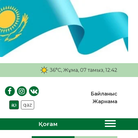
36°C
, Жұма, 07 тамыз, 12:42
Байланыс
Жарнама
қаз
qaz
Қоғам