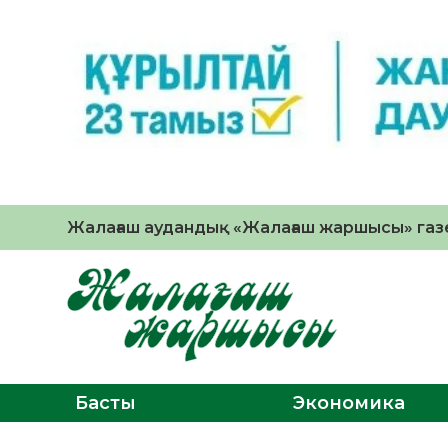
Жалағаш аудандық «Жалағаш жаршысы» газе
Басты
Экономика