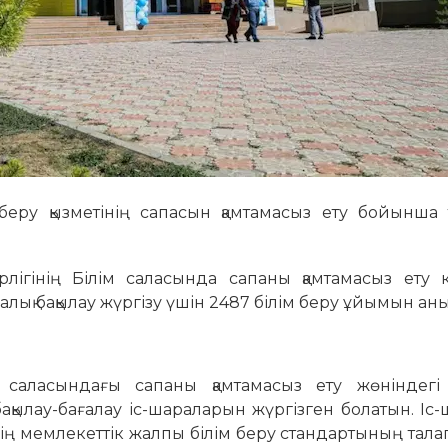
м беру қызметінің сапасын қамтамасыз ету бойынша
рлігінің Білім саласында сапаны қамтамасыз ету 
қ бақылау жүргізу үшін 2487 білім беру ұйымын аны
аласындағы сапаны қамтамасыз ету жөніндегі а
қылау-бағалау іс-шараларын жүргізген болатын. Іс
інің мемлекеттік жалпы білім беру стандартының тал