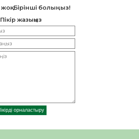
 жоқ. Бірінші болыңыз!
Пікір жазыңыз