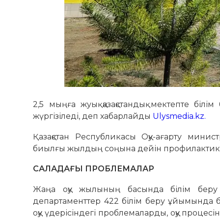
2,5 мыңға жуық қазақстандық мектепте білі
жүргізіледі, деп хабарлайды
Ulysmedia.kz.
Қазақстан Республикасы Оқу-ағарту минист
биылғы жылдың соңына дейін профилактикалы
САЛАДАҒЫ ПРОБЛЕМАЛАР
Жаңа оқу жылының басында білім беру с
департаменттер 422 білім беру ұйымында ба
оқу үдерісіндегі проблемаларды, оқу процес