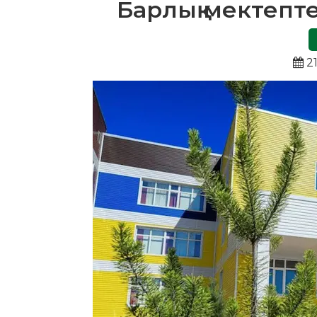
Барлық мектепте
21