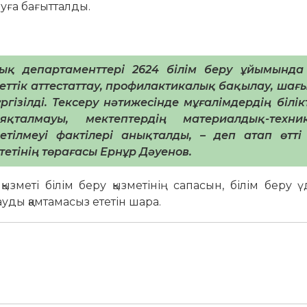
тауға бағытталды.
ық департаменттері 2624 білім беру ұйымында 
кеттік аттестаттау, профилактикалық бақылау, ша
зілді. Тексеру нәтижесінде мұғалімдердің білікт
қталмауы, мектептердің материалдық-техни
ілмеуі фактілері анықталды, – деп атап өтті 
етінің төрағасы Ернұр Дәуенов.
зметі білім беру қызметінің сапасын, білім беру ү
ғауды қамтамасыз ететін шара.