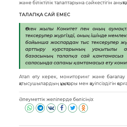
және біліктілік талаптарына сәйкестігін анық
ТАЛАПҚА САЙ ЕМЕС
Өткен жылы Комитет пен оның аумақт
тексерулер жүргізді, оның ішінде мемле
бойынша жоспардан тыс тексерулер жүргі
арттыру курстарының уақытылы ая
базасының талапқа сай қамтамасыз ет
саласында сапаны қамтамасыз ету комит
Атап өту керек, мониторинг және бағалау қы
қатысушылардың құқықтары мен қауіпсіздігін қор
Әлеуметтік желілерде бөлісіңіз: