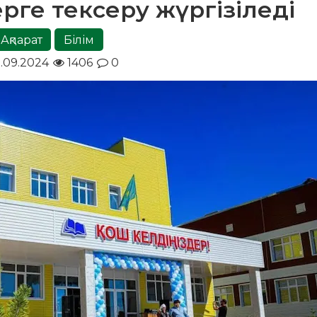
рге тексеру жүргізіледі
Ақпарат
Білім
.09.2024
1406
0