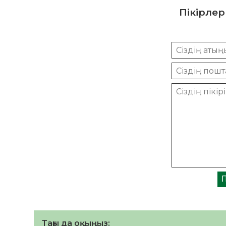
Пікірлер
Тағы да оқыңыз: