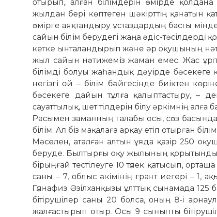
отырып, алған білімдерін өмір­де қолдан
жылдан бері көптеген шәкірттің қанатын қат
өмірге аяқтандыру ұстаздардың басты міндет
сайын білім берудегі жаңа әдіс-тәсілдерді
кетке ынталандырып және әр оқушының нәтиж
жыл сайын нәтижеміз жаман емес. Жас ұрпа
білімді болуы жаһан­дық дәуірде бәсекеге қ
негізгі ой – білім бәйгесінде биіктен көрі
бәсекеге дайын тұлға қалыптастыру, – д
сауаттылық, шет тілдерін білу әркімнің алға 
Расымен заманның талабы­ ­­­осы,­ сөз басынд
білім. Ал біз мақалаға ар­қау етіп отырған бі
Мәселен, аталған алтын ұяда қазір 250 оқу
беруде. Былтырғы оқу жы­лы­ның қорытындыс
бірыңғай тестілеуге 10 түлек қатысып, орташ
саны – 7, облыс әкімінің грант иегері – 1, 
Гүлнафиз Әзілханқызы ұлттық сынамада 125
бітірушілер саны 20 болса, оның 8-і арнау
жалғастырып отыр. Осы 9 сыныпты бітірушілер