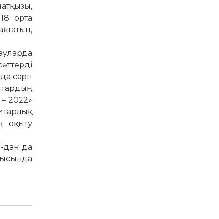
матқызы,
18 орта
қтатып,
ау­ларда
сәттерді
нда сарп
огтардың
 – 2022»
итарлық
ік оқыту
Т-дан да
мысында