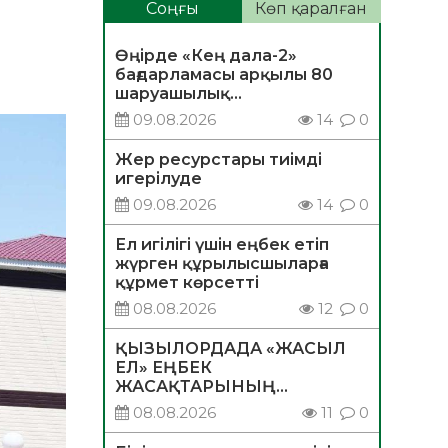
Соңғы
Көп қаралған
Өңірде «Кең дала-2»
бағдарламасы арқылы 80
шаруашылық
қаржыландырылды
09.08.2026
14
0
Жер ресурстары тиімді
игерілуде
09.08.2026
14
0
Ел игілігі үшін еңбек етіп
жүрген құрылысшыларға
құрмет көрсетті
08.08.2026
12
0
ҚЫЗЫЛОРДАДА «ЖАСЫЛ
ЕЛ» ЕҢБЕК
ЖАСАҚТАРЫНЫҢ
ҚАТЫСУЫМЕН
08.08.2026
11
0
ЭКОЛОГИЯЛЫҚ СЕНБІЛІК
ӨТТІ