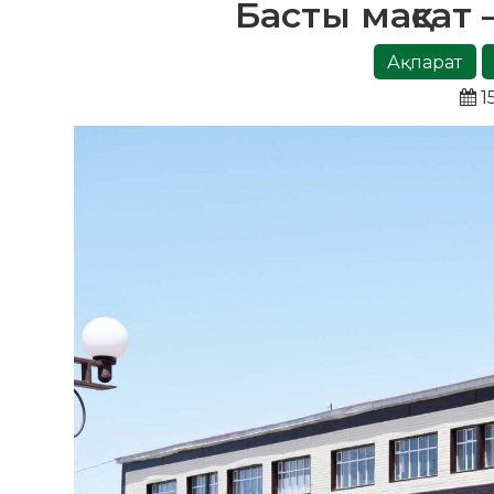
Басты мақсат –
Ақпарат
15