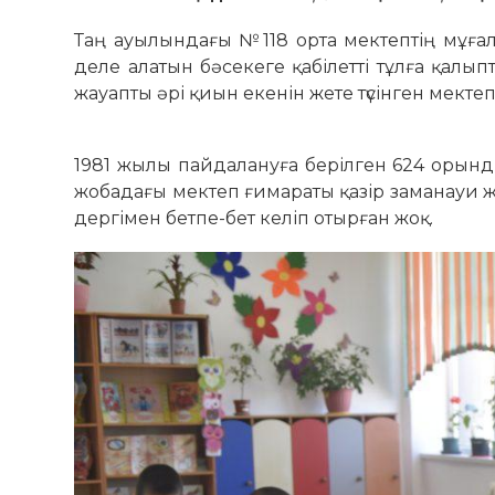
Таң ауылындағы №118 орта мектептің мұғалі
деле алатын бәсекеге қабілетті тұл­ға қалыпт
жауапты әрі қиын екенін же­те түсінген мект
1981 жылы пайдалануға берілген 624 орындық
жо­бадағы мектеп ғимараты қазір за­­манауи 
дергімен бетпе-бет келіп отырған жоқ.