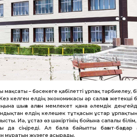
ты мақсаты – бәсекеге қабілетті ұрпақ тәрбиелеу, б
ез келген елдің экономикасы әр салаға жетекші 
ыңына шыға алған мемлекет қана әлемдік деңгейд
Сондықтан елдің келешек тұтқасын ұстар ұрпақтың 
ысты. Иә, ұстаз өз шәкіртінің бойына сапалы білім
 да сіңіреді. Ал бала байыпты бағыт-бағдар
ын мұратын жүзеге асырады.