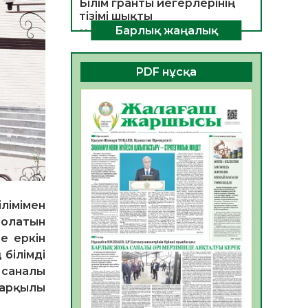
Білім гранты иегерлерінің
тізімі шықты
Барлық жаңалық
07.08.2026
11
0
Қазақстандықтар Құрылтай
PDF нұсқа
сайлауынан жақсылық
күтеді – қоғамдық пікір
зерттеуі
07.08.2026
12
0
«Дауыс беру учаскесін
қалай табуға болады?»
07.08.2026
11
0
ҚҰРЫЛТАЙ САЙЛАУЫ –
БІРЛІК ПЕН
ілімімен
БЕЛСЕНДІЛІКТІҢ БЕЛГІСІ
болатын
07.08.2026
53
0
е еркін
білімді
5547 әскери бөлімінде
, саналы
«Алғашқы қызмет күні» іс-
 арқылы
шарасы өтті
07.08.2026
48
0