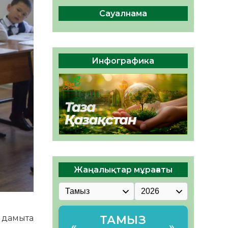
БОЛАШАҚҚА БАСТАР
ЖАУАПТЫ ТАҢДАУ
Сауалнама
06.08.2026
65
0
Инфекциялық ауруларға
қарсы иммундау
Инфографика
жұмыстарының тиімділігі
06.08.2026
66
0
Жаңалықтар мұрағаты
 да­мыта
ТАМЫЗ
«
»