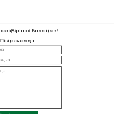
 жоқ. Бірінші болыңыз!
Пікір жазыңыз