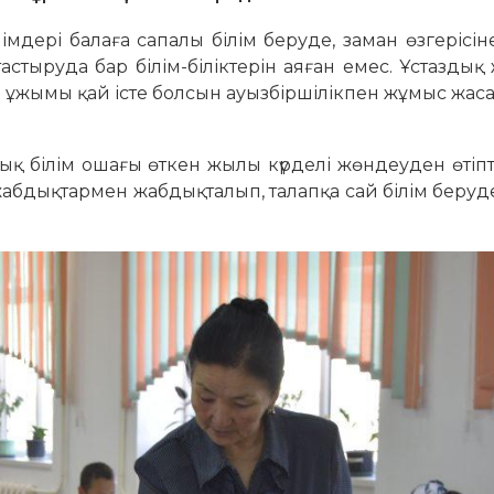
мдері балаға сапалы білім беруде, заман өзгерісін
астыруда бар білім-бі­лік­терін аяған емес. Ұстаздық
еп ұжымы қай істе бол­сын ауызбіршілікпен жұмыс жа­с
 білім ошағы өткен жы­лы күрделі жөндеуден өтіпті.
жабдықтармен жаб­дық­талып, талапқа сай білім беруде