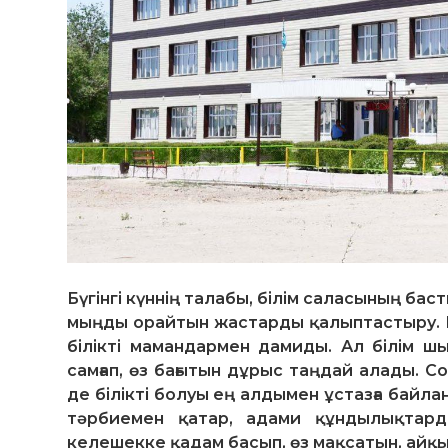
Бүгінгі күннің талабы, білім саласының бас
мыңды орайтын жастарды қалыптастыру. К
білікті мамандармен дамиды. Ал білім ш
самғап, өз бағытын дұрыс таңдай алады. 
де білікті болуы ең алдымен ұстазға байлан
тәрбиемен қатар, адами құндылықтарды
келешекке қадам басып, өз мақсатын, айқ