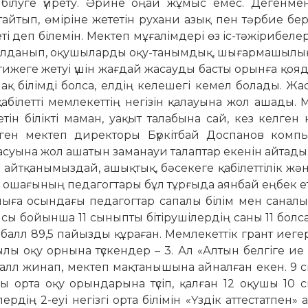
а білуге үйрету. Әрине оңай жұмыс емес. Дегенме
айтып, өміріне жететін рухани азық пен тәрбие бері
і деп білемін. Мектеп мұғалімдері өз іс-тәжірибелер
 қолданып, оқушыларды оқу-танымдық, шығармашылық 
еге жетуі үшін жағ­дай жасауды басты орынға қояды
қ білімді болса, елдің келешегі кемел бо­лады. Ж
абілетті мемлекеттің не­гізін қалауына жол ашады. 
нетін білікті маман, уақыт талабына сай, кез келген
еген мектеп директоры Бүркітбай Доспанов компь
ба­суына жол ашатын заманауи та­лап­тар екенін айтады
а айтқанымыздай, ашық­­тық, бәсекеге қабілеттілік жә
лім ошағының педа­гог­тары бұл тұрғыда аянбай еңбек ет
шыға осындағы педа­гогтар сапалы білім мен саналы
ы бойынша 11 сыныпты бітірушілердің саны 11 болса
а балл 89,5 пайызды құраған. Мемлекеттік грант иеге
ақылы оқу орнына түскендер – 3. Ал «Алтын белгіге ие
 балл жинап, мектеп мақтанышына айналған екен. 9
лы орта оқу орындарына түсіп, қалған 12 оқушы 10
дің 2-еуі негізгі орта білімін «Үздік аттестатпен» а