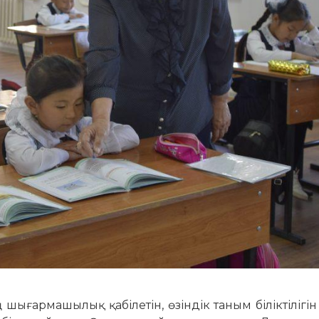
 шығармашылық қабі­летін, өзіндік таным біліктілігін