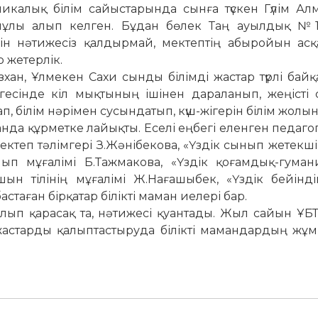
икалық білім сайыс­тарында сынға түскен Гүлім Ал
ұлы алып келген. Бұдан бөлек Таң ауылдық №1
ін нәтижесіз қалдырмай, мектептің абыройын асқа
 жетерлік.
ан, Ұлмекен Сахи сынды білімді жастар түрлі байқ
гесінде кіл мық­тының ішінен дараланып, жеңісті 
п, білім нәрі­мен сусындатып, күш-жігерін білім жолы
анда құр­метке лайықты. Еселі еңбегі елен­ген педаг
к­теп тә­лімгері З.Жәнібекова, «Үздік сы­нып жетекші
п мұғалімі Б.Тажмакова, «Үздік қоғам­дық-гуман
н тілінің мұ­ғалімі Ж.Нағашыбек, «Үздік бе­йін­­д
стаған бірқатар білікті маман иелері бар.
лып қарасақ та, нәтижесі қуантады. Жыл сайын ҰБ
жастарды қалыптастыруда білікті мамандардың жұ