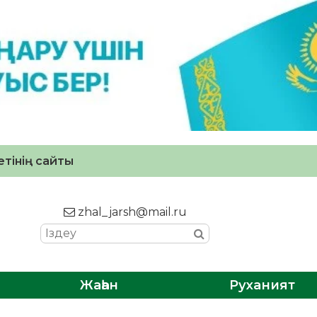
тінің сайты
zhal_jarsh@mail.ru
Жаһан
Руханият