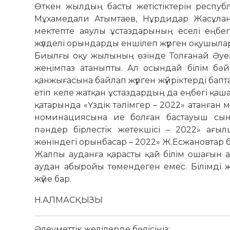
Өткен жылдың басты же­тістіктерін республ
Мұхамедали Атымтаев, Нұрдидар Жасұлан
мектепте аяулы ұстаздарының еселі еңбег
жүлделі орындарды еншілеп жүрген оқушылар
Биылғы оқу жылының өзінде Толғанай Әуезх
жеңімпаз атаныпты. Ал осын­дай білім бәй
қанжығасына байлап жүр­ген жүйріктерді бапта
етіп келе жатқан ұстаз­дардың да еңбегі қаш
қатарында «Үздік тәлімгер – 2022» атанған ме
номина­циясына ие болған бастауыш сы­ны
пәндер бірлестік же­текшісі – 2022» ағылшы
жөніндегі орынбасар – 2022» Ж.Есжановтар ба
Жалпы ауданға қарасты қай білім ошағын а
аудан абыройы төмендеген емес. Білімді 
жүйе бар.
Н.АЛМАСҚЫЗЫ
Әлеуметтік желілерде бөлісіңіз: