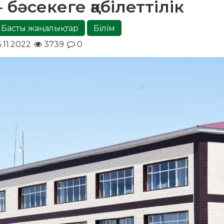
 бәсекеге қабілеттілік
Басты жаңалықтар
Білім
.11.2022
3739
0