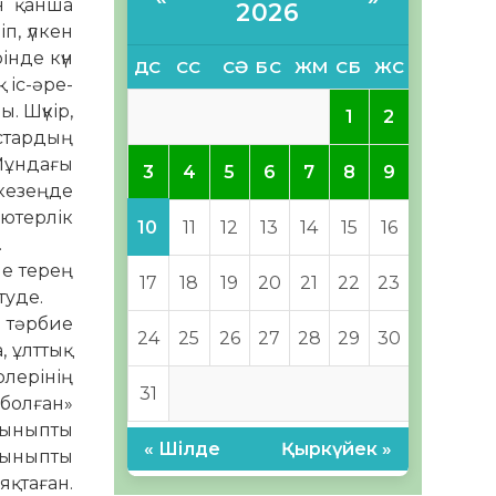
н қанша
2026
п, үлкен
інде күн
ДС
СС
СӘ
БС
ЖМ
СБ
ЖС
іс-әре­­
. Шүкір,
1
2
астардың
Мұн­дағы
3
4
5
6
7
8
9
 кезеңде
ютерлік
10
11
12
13
14
15
16
.
не терең
17
18
19
20
21
22
23
у­де.
 тәр­бие
24
25
26
27
28
29
30
, ұлттық
рлерінің
31
 болған»
 сыныпты
« Шілде
Қыркүйек »
 сыныпты
яқтаған.