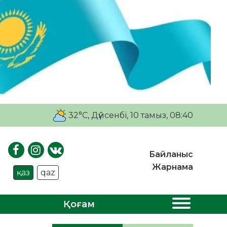
32°C
, Дүйсенбі, 10 тамыз, 08:40
Байланыс
Жарнама
қаз
qaz
Қоғам