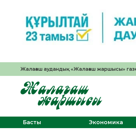
Жалағаш аудандық «Жалағаш жаршысы» газе
Басты
Экономика