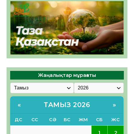
Жаңалықтар мұрағаты
ТАМЫЗ 2026
«
»
ДС
СС
СӘ
БС
ЖМ
СБ
ЖС
1
2