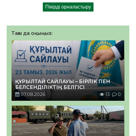
Тағы да оқыңыз:
ҚҰРЫЛТАЙ САЙЛАУЫ – БІРЛІК ПЕН
БЕЛСЕНДІЛІКТІҢ БЕЛГІСІ
07.08.2026
13
0