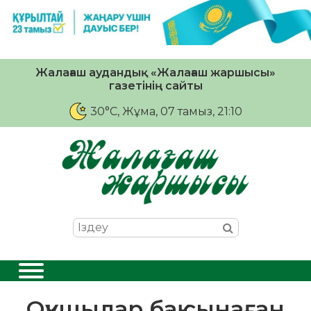
Жалағаш аудандық «Жалағаш жаршысы»
газетінің сайты
30°C
, Жұма, 07 тамыз, 21:10
Оқушылар бақ сынаған