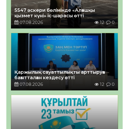
5547 әскери бөлімінде «Алғашқы
қызмет күні» іс-шарасы өтті
07.08.2026
12
0
Қаржылық сауаттылықты арттыруға
бағытталған кездесу өтті
07.08.2026
12
0