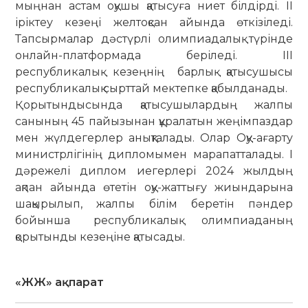
мыңнан астам оқушы қатысуға ниет білдірді. ІІ
іріктеу кезеңі желтоқсан айында өткізіледі.
Тапсырмалар дәстүрлі олимпиадалық түрінде
онлайн-платформада беріледі. III
республикалық кезеңнің барлық қатысушысы
республикалық сырттай мектепке қабылданады.
Қорытындысында қатысушылардың жалпы
саны­ның 45 пайызынан құралатын жеңімпаздар
мен жүлдегер­лер анықталады. Олар Оқу-ағарту
министрлігінің диплом­ы­мен марапатталады. I
дәрежелі диплом иегерлері 2024 жылдың
ақпан айында өтетін оқу-жаттығу жиындарына
шақырылып, жалпы білім беретін пәндер
бойынша респуб­ликалық олимпиаданың
қорытынды кезеңіне қатысады.
«ЖЖ» ақпарат