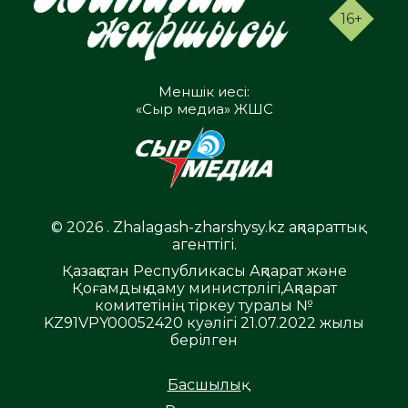
16+
Меншік иесі:
«Сыр медиа» ЖШС
© 2026 . Zhalagash-zharshysy.kz ақпараттық
агенттігі.
Қазақстан Республикасы Ақпарат және
Қоғамдық даму министрлігі,Ақпарат
комитетінің тіркеу туралы №
KZ91VPY00052420 куәлігі 21.07.2022 жылы
берілген
Басшылық