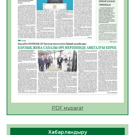
АПВ вакцинасы туралы мәлімет
06.08.2026
28
0
Open Air: Қызылорда облысы полиция
департаменті 20 мыңнан астам
көрерменнің қауіпсіздігін қамтамасыз етті
06.08.2026
39
0
ҚЫЗЫЛОРДАДА «САНАЛЫ ҰРПАҚ –
ЖАРҚЫН БОЛАШАҚ» АТТЫ КЕҢЕЙТІЛГЕН
МӘЖІЛІС ӨТТІ
05.08.2026
39
0
Қазақстан Орталық Азиядағы көшуге ең
қолайлы ел атанды
05.08.2026
40
0
PDF мұрағат
Өрт қауіпсіздігі талаптарын сақтау – әр
азаматтың міндеті
Хабарландыру
05.08.2026
40
0