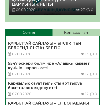
ДАМУЫНЫҢ НЕГІЗІ
06.08.2026
27
0
Соңғы
Көп қаралған
ҚҰРЫЛТАЙ САЙЛАУЫ – БІРЛІК ПЕН
БЕЛСЕНДІЛІКТІҢ БЕЛГІСІ
07.08.2026
13
0
5547 әскери бөлімінде «Алғашқы қызмет
күні» іс-шарасы өтті
07.08.2026
12
0
Қаржылық сауаттылықты арттыруға
бағытталған кездесу өтті
07.08.2026
12
0
ҚҰРЫЛТАЙ САЙЛАУЫ – ЕЛ БОЛАШАҒЫ