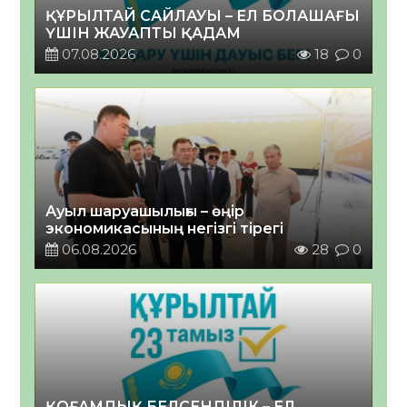
ҚҰРЫЛТАЙ САЙЛАУЫ – ЕЛ БОЛАШАҒЫ
ҮШІН ЖАУАПТЫ ҚАДАМ
07.08.2026
18
0
Ауыл шаруашылығы – өңір
экономикасының негізгі тірегі
06.08.2026
28
0
ҚОҒАМДЫҚ БЕЛСЕНДІЛІК – ЕЛ