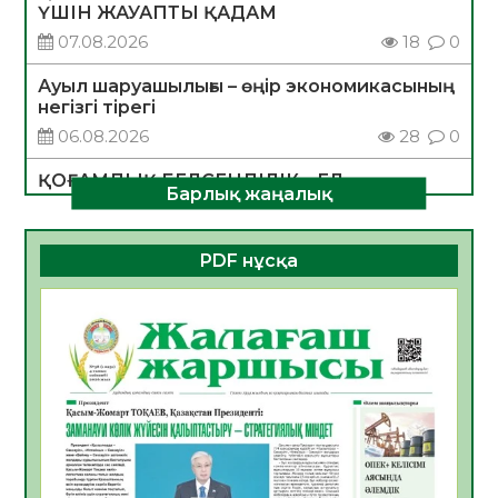
ҮШІН ЖАУАПТЫ ҚАДАМ
07.08.2026
18
0
Ауыл шаруашылығы – өңір экономикасының
негізгі тірегі
06.08.2026
28
0
ҚОҒАМДЫҚ БЕЛСЕНДІЛІК – ЕЛ
Барлық жаңалық
ДАМУЫНЫҢ НЕГІЗІ
06.08.2026
27
0
PDF нұсқа
ҚҰРЫЛТАЙ САЙЛАУЫ – БОЛАШАҚҚА
БАСТАР ЖАУАПТЫ ТАҢДАУ
06.08.2026
29
0
Инфекциялық ауруларға қарсы иммундау
жұмыстарының тиімділігі
06.08.2026
30
0
Көкжөтел ауруы туралы
06.08.2026
27
0