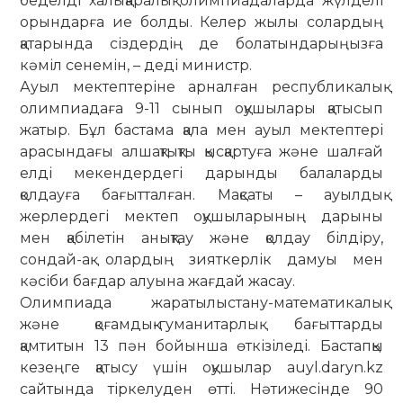
беделді халықаралық олимпиа­даларда жүлделі
орындарға ие болды. Келер жылы солардың
қатарында сіздердің де болатындарыңызға
кәміл сенемін, – деді министр.
Ауыл мектептеріне арналған республикалық
олимпиа­даға 9-11 сынып оқушылары қатысып
жатыр. Бұл бастама қала мен ауыл мектептері
арасындағы алшақтықты қысқартуға және шалғай
елді мекендердегі дарынды балаларды
қолдауға бағытталған. Мақсаты – ауылдық
жерлердегі мектеп оқушыларының дарыны
мен қабілетін анықтау және қолдау білдіру,
сондай-ақ олардың зияткерлік дамуы мен
кәсіби бағдар алуына жағдай жасау.
Олимпиада жаратылыстану-математикалық
және қо­­ғам­дық-гуманитарлық бағыттарды
қамтитын 13 пән бойын­ша өткізіледі. Бастапқы
кезеңге қатысу үшін оқу­шылар аuyl.daryn.kz
сайтында тіркелуден өтті. Нәтиже­сінде 90