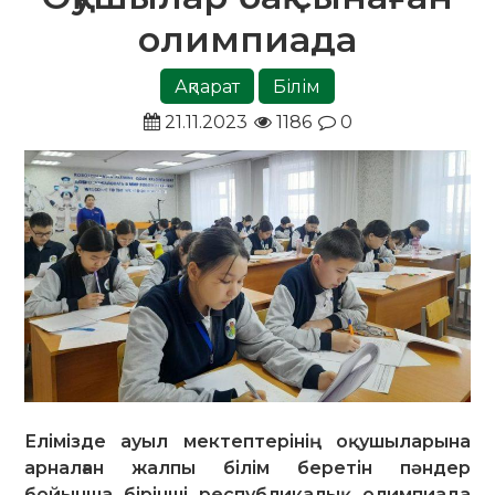
олимпиада
Ақпарат
Білім
21.11.2023
1186
0
Елімізде ауыл мектептерінің оқушыларына
арналған жалпы білім беретін пәндер
бойынша бірінші республикалық олимпиада