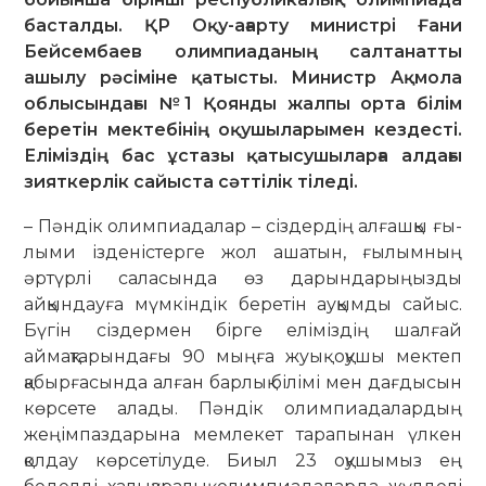
басталды. ҚР Оқу-ағарту министрі Ғани
Бейсембаев олимпиаданың салтанатты
ашылу рәсіміне қатысты. Министр Ақмола
облысындағы №1 Қоянды жалпы орта білім
беретін мектебінің оқушыларымен кездесті.
Еліміздің бас ұстазы қатысушыларға алдағы
зияткерлік сайыста сәттілік тіледі.
– Пәндік олимпиадалар – сіздердің алғашқы ғы­
лыми ізденістерге жол ашатын, ғылымның
әртүрлі саласында өз дарындарыңызды
айқындауға мүмкіндік беретін ауқымды сайыс.
Бүгін сіздермен бірге еліміздің шалғай
аймақтарындағы 90 мыңға жуық оқушы мектеп
қабырғасында алған барлық білімі мен дағдысын
көрсете алады. Пәндік олимпиадалардың
жеңімпаздарына мемлекет тарапынан үлкен
қолдау көрсетілуде. Биыл 23 оқушымыз ең