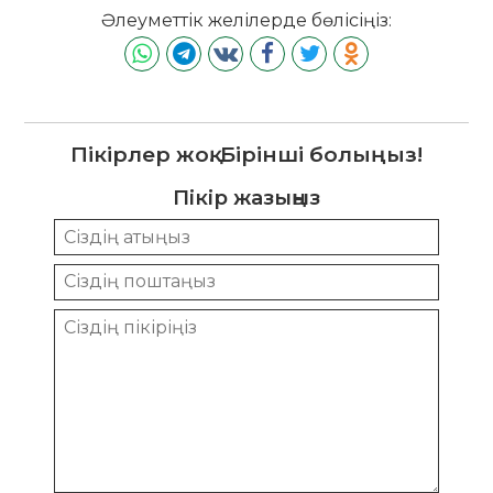
Әлеуметтік желілерде бөлісіңіз:
Пікірлер жоқ. Бірінші болыңыз!
Пікір жазыңыз