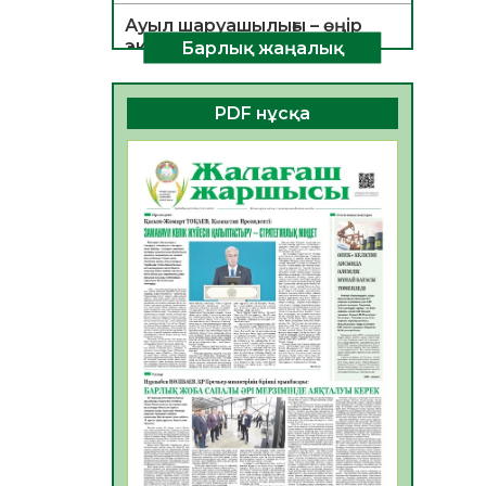
Ауыл шаруашылығы – өңір
экономикасының негізгі
Барлық жаңалық
тірегі
06.08.2026
43
0
PDF нұсқа
ҚОҒАМДЫҚ БЕЛСЕНДІЛІК –
ЕЛ ДАМУЫНЫҢ НЕГІЗІ
06.08.2026
40
0
ҚҰРЫЛТАЙ САЙЛАУЫ –
БОЛАШАҚҚА БАСТАР
ЖАУАПТЫ ТАҢДАУ
06.08.2026
42
0
Инфекциялық ауруларға
қарсы иммундау
жұмыстарының тиімділігі
06.08.2026
45
0
Көкжөтел ауруы туралы
06.08.2026
41
0