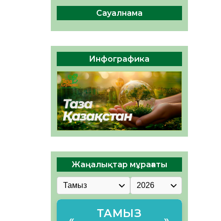
сақтау – әр азаматтың
міндеті
Сауалнама
05.08.2026
56
0
Руслан Рүстемұлы облыс
әкімінің кеңесшісі болып
Инфографика
тағайындалды
05.08.2026
51
0
Жаңалықтар мұрағаты
ТАМЫЗ
«
»