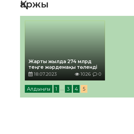
Қаржы
Жарты жылда 274 млрд
теңге жәрдемақы төленді
18.07.2023
1026
0
Алдыңғы
1
…
3
4
5