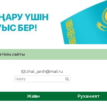
тінің сайты
zhal_jarsh@mail.ru
Жаһан
Руханият