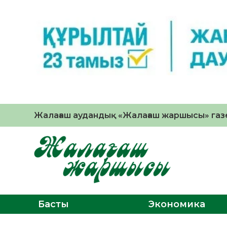
Жалағаш аудандық «Жалағаш жаршысы» газе
Басты
Экономика