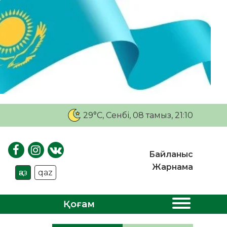
29°C
, Сенбі, 08 тамыз, 21:10
Байланыс
Жарнама
қаз
qaz
Қоғам