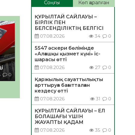
Соңғы
Көп қаралған
ҚҰРЫЛТАЙ САЙЛАУЫ –
БІРЛІК ПЕН
БЕЛСЕНДІЛІКТІҢ БЕЛГІСІ
07.08.2026
34
0
5547 әскери бөлімінде
«Алғашқы қызмет күні» іс-
шарасы өтті
07.08.2026
27
0
ді
3
0
Қаржылық сауаттылықты
арттыруға бағытталған
кездесу өтті
07.08.2026
31
0
ҚҰРЫЛТАЙ САЙЛАУЫ – ЕЛ
БОЛАШАҒЫ ҮШІН
ЖАУАПТЫ ҚАДАМ
07.08.2026
35
0