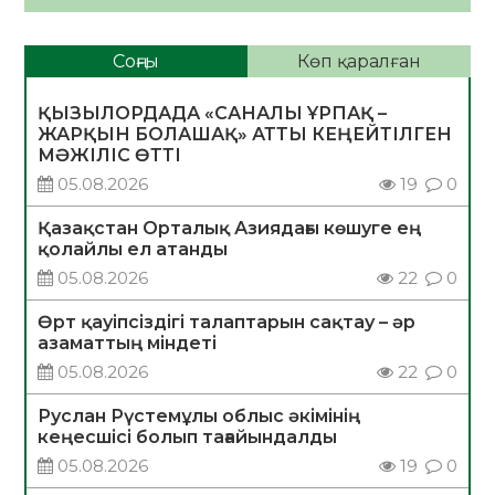
Соңғы
Көп қаралған
ҚЫЗЫЛОРДАДА «САНАЛЫ ҰРПАҚ –
ЖАРҚЫН БОЛАШАҚ» АТТЫ КЕҢЕЙТІЛГЕН
МӘЖІЛІС ӨТТІ
05.08.2026
19
0
Қазақстан Орталық Азиядағы көшуге ең
қолайлы ел атанды
05.08.2026
22
0
Өрт қауіпсіздігі талаптарын сақтау – әр
азаматтың міндеті
05.08.2026
22
0
Руслан Рүстемұлы облыс әкімінің
кеңесшісі болып тағайындалды
05.08.2026
19
0