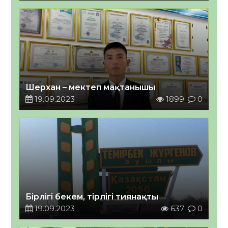
Шерхан – мектеп мақтанышы
19.09.2023
1899
0
Бірлігі бекем, тірлігі тиянақты
19.09.2023
637
0