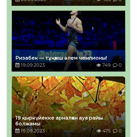
Ризабек — тұңғыш әлем чемпионы!
19.09.2023
749
0
19 қыркүйекке арналған ауа райы
болжамы
19.09.2023
475
0