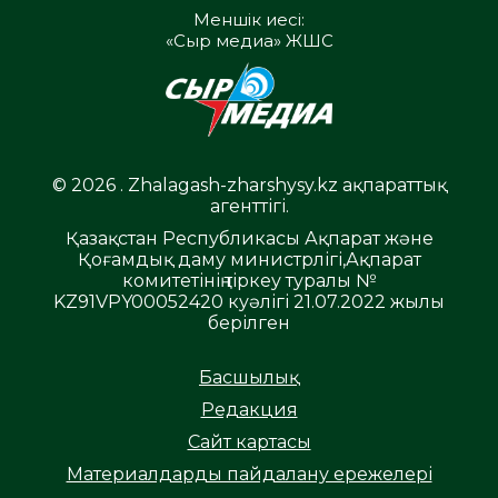
Меншік иесі:
«Сыр медиа» ЖШС
© 2026 . Zhalagash-zharshysy.kz ақпараттық
агенттігі.
Қазақстан Республикасы Ақпарат және
Қоғамдық даму министрлігі,Ақпарат
комитетінің тіркеу туралы №
KZ91VPY00052420 куәлігі 21.07.2022 жылы
берілген
Басшылық
Редакция
Сайт картасы
Материалдарды пайдалану ережелері