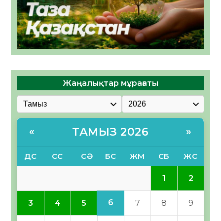
Жаңалықтар мұрағаты
ТАМЫЗ 2026
«
»
ДС
СС
СӘ
БС
ЖМ
СБ
ЖС
1
2
6
3
4
5
7
8
9