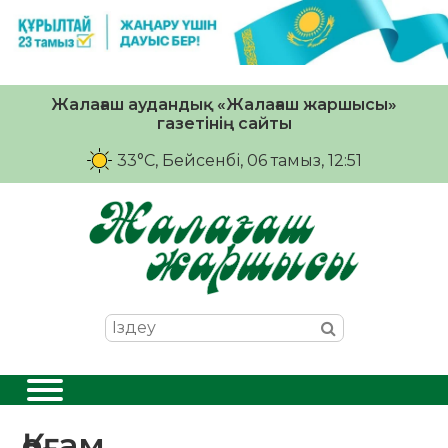
Жалағаш аудандық «Жалағаш жаршысы»
газетінің сайты
33°C
, Бейсенбі, 06 тамыз, 12:51
Қоғам