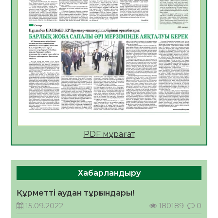
Мектептен – Ұлттық ұлан сапына
04.08.2026
36
0
Үкіметтік емес ұйымдарға арналған
сыйлықақы конкурсына өтінім қабылдау
басталды
04.08.2026
40
0
Үкіметте Президенттің отандық тауарды
қолдау жөніндегі тапсырмаларының
жүзеге асырылу барысы қаралуда
04.08.2026
39
0
PDF мұрағат
Жазғы лагерьде оқушылармен
профилактикалық кездесу өтті
04.08.2026
48
0
Хабарландыру
Құрылтай: Қызылордада 1344 комиссия
мүшесінің білімі жетілдіріледі
Құрметті аудан тұрғындары!
04.08.2026
39
0
15.09.2022
180189
0