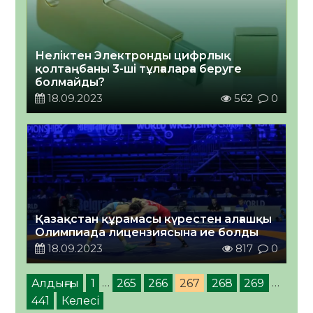
Неліктен Электронды цифрлық
қолтаңбаны 3-ші тұлғаларға беруге
болмайды?
18.09.2023
562
0
Қазақстан құрамасы күрестен алғашқы
Олимпиада лицензиясына ие болды
18.09.2023
817
0
Алдыңғы
1
…
265
266
267
268
269
…
441
Келесі