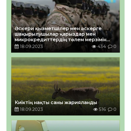
Әскери қызметшілер мен әскерге
шақырылушылар қарыздар мен
микрокредиттердің төлем мерзімін
кейінге қалдыру мүмкіндігін алу үшін
18.09.2023
434
0
нені білуі қажет?
Киіктің нақты саны жарияланды
18.09.2023
516
0