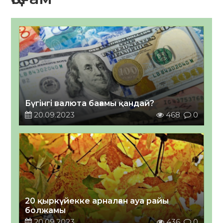
Бүгінгі валюта бағамы қандай?
20.09.2023
468
0
20 қыркүйекке арналған ауа райы
болжамы
20.09.2023
436
0