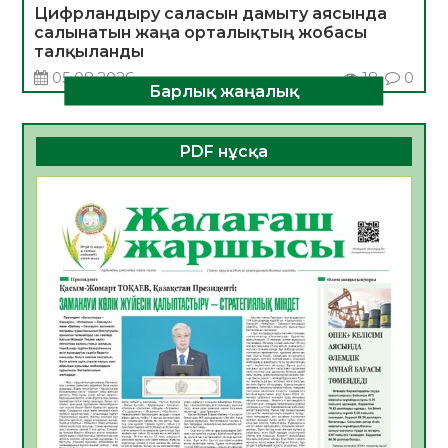
Цифрландыру саласын дамыту аясында
салынатын жаңа орталықтың жобасы
талқыланды
05.08.2026
18
0
Барлық жаңалық
Алғашқы цифрлық жасанды интеллект
құралдарының таныстырылымы өтті
PDF нұсқа
05.08.2026
19
0
Қазақстандықтардың 72,3%-ы жаңа
Құрылтай үшін дауыс беруге дайын
05.08.2026
21
0
ӘРБІР ДАУЫС – ҚОҒАМ ДАМУЫНА
ҚОСЫЛҒАН ҮЛЕС
05.08.2026
27
0
ҚҰРЫЛТАЙ САЙЛАУЫ – БІРЛІК ПЕН
ЖАУАПКЕРШІЛІККЕ БАСТАЙТЫН ҚАДАМ
05.08.2026
26
0