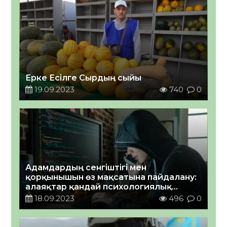
Ерке Есілге Сырдың сыйы
19.09.2023
740
0
Адамдардың сенгіштігі мен
қорқынышын өз мақсатына пайдалану:
алаяқтар қандай психологиялық
әдістерді қолданады
18.09.2023
496
0