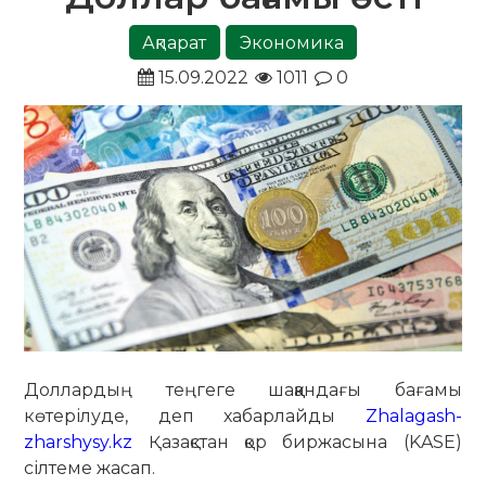
Ақпарат
Экономика
15.09.2022
1011
0
Доллардың теңгеге шаққандағы бағамы
көтерілуде, деп хабарлайды
Zhalagash-
zharshysy.kz
Қазақстан қор биржасына (KASE)
сілтеме жасап.