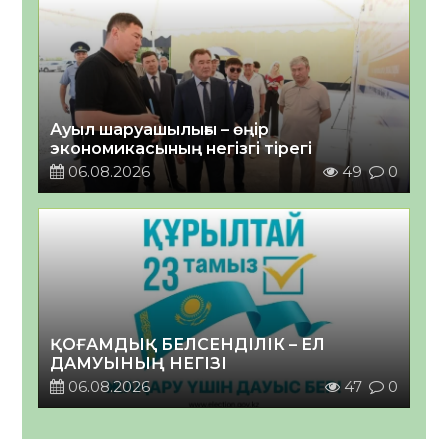
Ауыл шаруашылығы – өңір
экономикасының негізгі тірегі
06.08.2026
49
0
ҚОҒАМДЫҚ БЕЛСЕНДІЛІК – ЕЛ
ДАМУЫНЫҢ НЕГІЗІ
06.08.2026
47
0