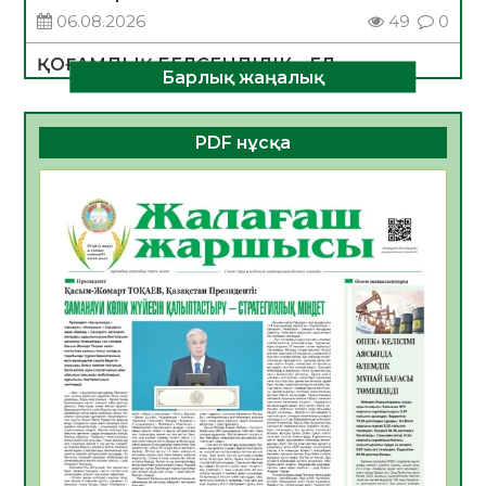
06.08.2026
49
0
ҚОҒАМДЫҚ БЕЛСЕНДІЛІК – ЕЛ
Барлық жаңалық
ДАМУЫНЫҢ НЕГІЗІ
06.08.2026
47
0
PDF нұсқа
ҚҰРЫЛТАЙ САЙЛАУЫ – БОЛАШАҚҚА
БАСТАР ЖАУАПТЫ ТАҢДАУ
06.08.2026
49
0
Инфекциялық ауруларға қарсы иммундау
жұмыстарының тиімділігі
06.08.2026
51
0
Көкжөтел ауруы туралы
06.08.2026
49
0
АПВ вакцинасы туралы мәлімет
06.08.2026
47
0
Open Air: Қызылорда облысы полиция