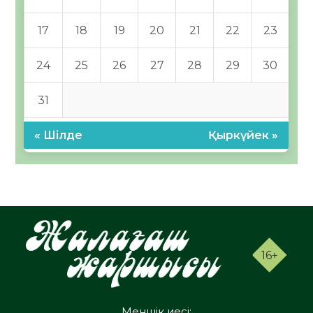
17
18
19
20
21
22
23
24
25
26
27
28
29
30
31
« Шілде
Қыркүйек »
16+
Меншік иесі: