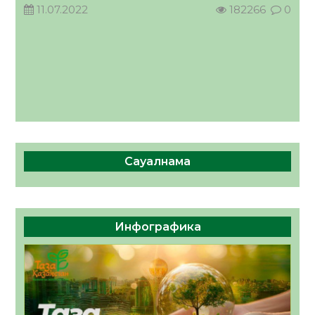
11.07.2022
182266
0
Сауалнама
Инфографика