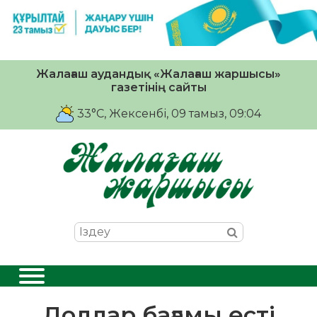
Жалағаш аудандық «Жалағаш жаршысы»
газетінің сайты
33°C
, Жексенбі, 09 тамыз, 09:04
Доллар бағамы өсті