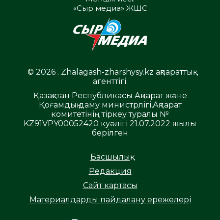
«Сыр медиа» ЖШС
© 2026 . Zhalagash-zharshysy.kz ақпараттық
агенттігі.
Қазақстан Республикасы Ақпарат және
Қоғамдық даму министрлігі,Ақпарат
комитетінің тіркеу туралы №
KZ91VPY00052420 куәлігі 21.07.2022 жылы
берілген
Басшылық
Редакция
Сайт картасы
Материалдарды пайдалану ережелері