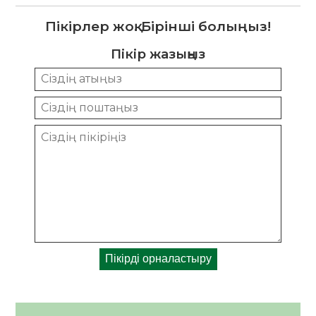
Пікірлер жоқ. Бірінші болыңыз!
Пікір жазыңыз