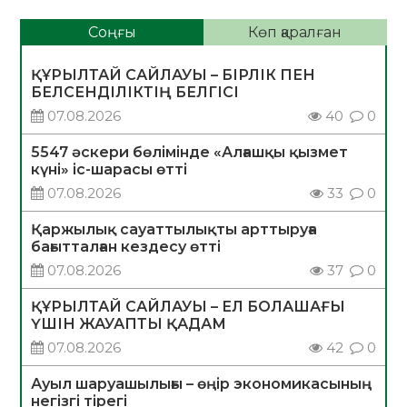
Соңғы
Көп қаралған
ҚҰРЫЛТАЙ САЙЛАУЫ – БІРЛІК ПЕН
БЕЛСЕНДІЛІКТІҢ БЕЛГІСІ
07.08.2026
40
0
5547 әскери бөлімінде «Алғашқы қызмет
күні» іс-шарасы өтті
07.08.2026
33
0
Қаржылық сауаттылықты арттыруға
бағытталған кездесу өтті
07.08.2026
37
0
ҚҰРЫЛТАЙ САЙЛАУЫ – ЕЛ БОЛАШАҒЫ
ҮШІН ЖАУАПТЫ ҚАДАМ
07.08.2026
42
0
Ауыл шаруашылығы – өңір экономикасының
негізгі тірегі