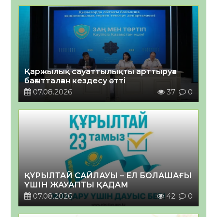
Қаржылық сауаттылықты арттыруға
бағытталған кездесу өтті
07.08.2026
37
0
ҚҰРЫЛТАЙ САЙЛАУЫ – ЕЛ БОЛАШАҒЫ
ҮШІН ЖАУАПТЫ ҚАДАМ
07.08.2026
42
0