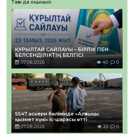
Тағы да оқыңыз:
ҚҰРЫЛТАЙ САЙЛАУЫ – БІРЛІК ПЕН
БЕЛСЕНДІЛІКТІҢ БЕЛГІСІ
07.08.2026
40
0
5547 әскери бөлімінде «Алғашқы
қызмет күні» іс-шарасы өтті
07.08.2026
33
0