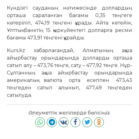
Күндізгі сауданың нәтижесінде доллардың
орташа сараланған бағамы 0,35 теңгеге
көтеріліп, 474,19 теңгені құрады. Айта кетейік,
Ұлттық банктің 15 қыркүйектегі долларға ресми
бағамы 473,91 теңгені құрайды.
Kurs.kz хабарлағандай, Алматының ақша
айырбастау орындарында долларды орташа
сатып алу – 473,76 теңге, сату – 477,92 теңге. Нұр-
Сұлтанның ақша айырбастау орындарында
америкалық валюта орта есеппен 473,43
теңгеден сатып алынып, 477,49 теңгеден
сатылуда.
Әлеуметтік желілерде бөлісіңіз: