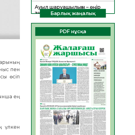
Ауыл шаруашылығы – өңір
экономикасының негізгі
Барлық жаңалық
тірегі
06.08.2026
54
0
PDF нұсқа
ҚОҒАМДЫҚ БЕЛСЕНДІЛІК –
ЕЛ ДАМУЫНЫҢ НЕГІЗІ
06.08.2026
52
0
аларының
ҚҰРЫЛТАЙ САЙЛАУЫ –
ыныс пен
БОЛАШАҚҚА БАСТАР
ЖАУАПТЫ ТАҢДАУ
асы өсіп
06.08.2026
54
0
Инфекциялық ауруларға
йынша ең
қарсы иммундау
жұмыстарының тиімділігі
06.08.2026
56
0
Көкжөтел ауруы туралы
ң үлкен
06.08.2026
54
0