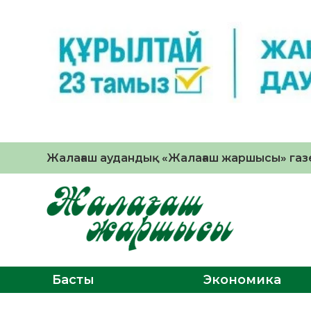
Жалағаш аудандық «Жалағаш жаршысы» газе
Басты
Экономика