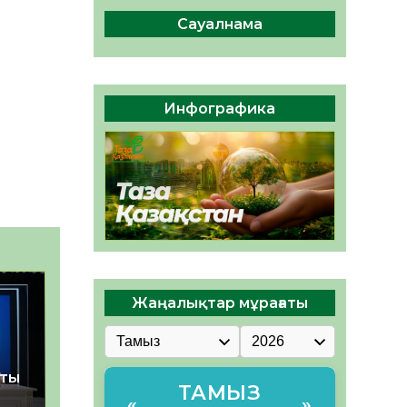
сақтау – әр азаматтың
міндеті
Сауалнама
05.08.2026
70
0
Руслан Рүстемұлы облыс
әкімінің кеңесшісі болып
Инфографика
тағайындалды
05.08.2026
65
0
Жаңалықтар мұрағаты
қты
ТАМЫЗ
«
»