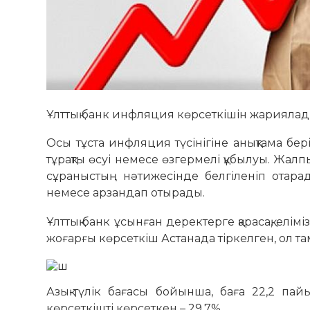
Ұлттық банк инфляция көрсеткішін жарияла
Осы тұста инфляция түсінігіне анықтама бе
тұрақты өсуі немесе өзгермелі құбылуы. Жал
сұраныстың нәтижесінде белгіленіп отарады
немесе арзандап отырады.
Ұлттық банк ұсынған деректерге қарасақ, ел
жоғарғы көрсеткіш Астанада тіркелген, ол та
Азық-түлік бағасы бойынша, баға 22,2 па
көрсеткішті көрсеткен – 29,7%.