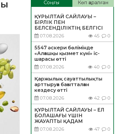
ды
Соңғы
Көп қаралған
ҚҰРЫЛТАЙ САЙЛАУЫ –
БІРЛІК ПЕН
БЕЛСЕНДІЛІКТІҢ БЕЛГІСІ
07.08.2026
45
0
5547 әскери бөлімінде
«Алғашқы қызмет күні» іс-
шарасы өтті
07.08.2026
40
0
Қаржылық сауаттылықты
арттыруға бағытталған
кездесу өтті
07.08.2026
42
0
ҚҰРЫЛТАЙ САЙЛАУЫ – ЕЛ
БОЛАШАҒЫ ҮШІН
ЖАУАПТЫ ҚАДАМ
07.08.2026
47
0