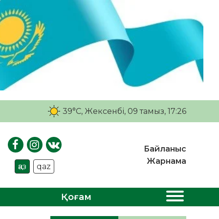
39°C
, Жексенбі, 09 тамыз, 17:26
Байланыс
Жарнама
қаз
qaz
Қоғам