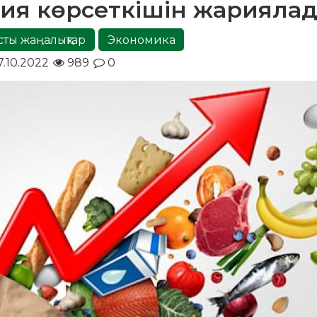
ция көрсеткішін жарияла
сты жаңалықтар
Экономика
7.10.2022
989
0