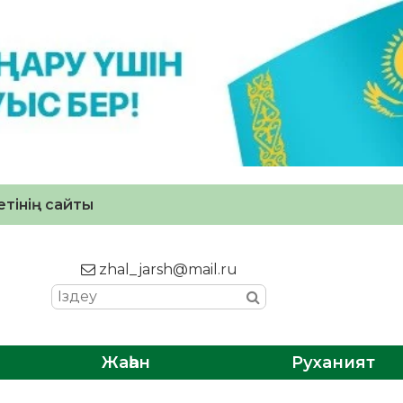
тінің сайты
zhal_jarsh@mail.ru
Жаһан
Руханият