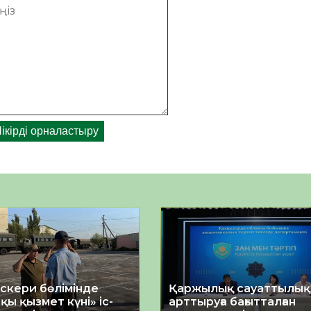
әскери бөлімінде
Қаржылық сауаттылы
қы қызмет күні» іс-
арттыруға бағытталған