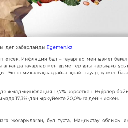
ды, деп хабарлайды
Egemen.kz
.
ріп өтсек, Инфляция бұл – тауарлар мен қызмет бағ
пы алғанда тауарлар мен қызметтер құны нарықтағы ұс
. Экономикалық жағдайға қарай, тауар, қызмет бағ
імізде жылдық инфляция 17,7% көрсеткен. Өңірлер бо
мызда 17,3%-дан қыркүйекте 20,0%-ға дейін өскен.
йызға жоғарылаған, бұл тұста, Маңғыстау облысы е