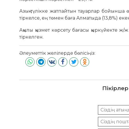
Азық-түлікке жатпайтын тауарлар бойынша өс
тіркелсе, ең төмен баға Алматыда (13,8%) еке
Ақылы қызмет көрсету бағасы қыркүйекте ж/ж
тіркелген.
Әлеуметтік желілерде бөлісіңіз:
Пікірлер