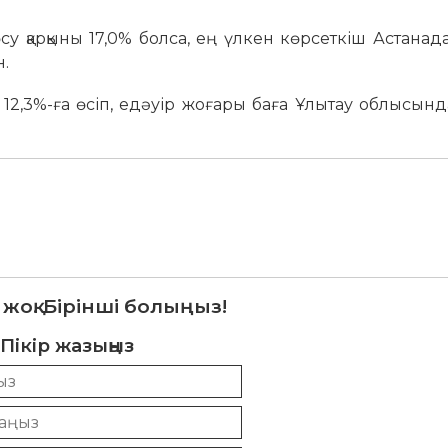
у қарқыны 17,0% болса, ең үлкен көрсеткіш Астанада
н.
 12,3%-ға өсіп, едәуір жоғары баға Ұлытау облысында
 жоқ. Бірінші болыңыз!
Пікір жазыңыз