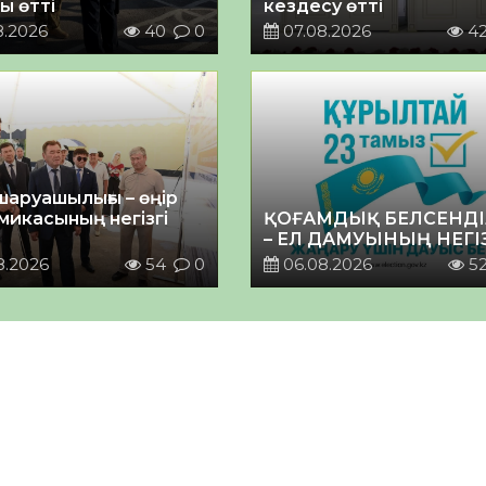
ы өтті
кездесу өтті
8.2026
40
0
07.08.2026
4
шаруашылығы – өңір
микасының негізгі
ҚОҒАМДЫҚ БЕЛСЕНДІ
– ЕЛ ДАМУЫНЫҢ НЕГІ
8.2026
54
0
06.08.2026
5