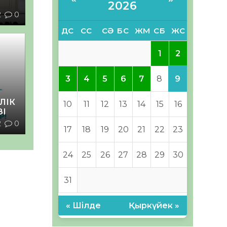
2026
2
0
ДС
СС
СӘ
БС
ЖМ
СБ
ЖС
2
1
9
3
4
5
6
7
8
ЛІК
10
11
12
13
14
15
16
ЗІ
2
0
17
18
19
20
21
22
23
24
25
26
27
28
29
30
31
« Шілде
Қыркүйек »