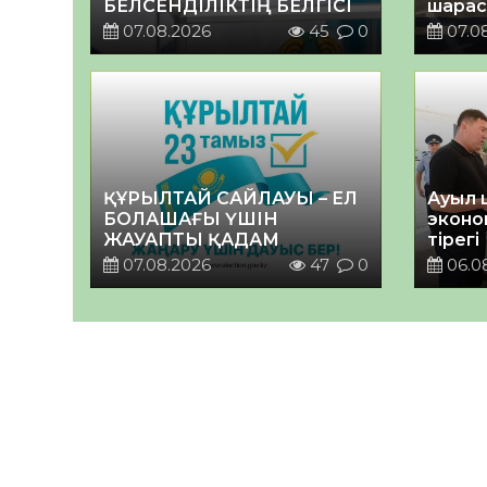
БЕЛСЕНДІЛІКТІҢ БЕЛГІСІ
шарас
07.08.2026
45
0
07.0
ҚҰРЫЛТАЙ САЙЛАУЫ – ЕЛ
Ауыл 
БОЛАШАҒЫ ҮШІН
эконо
ЖАУАПТЫ ҚАДАМ
тірегі
07.08.2026
47
0
06.0