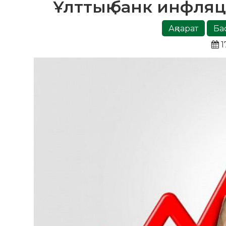
Ұлттық банк инфля
Ақпарат
Ба
1