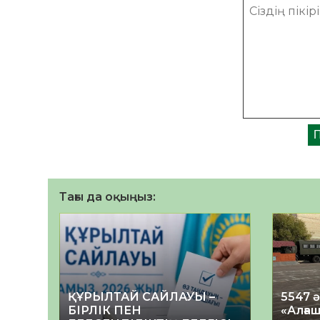
Тағы да оқыңыз:
ҚҰРЫЛТАЙ САЙЛАУЫ –
5547 
БІРЛІК ПЕН
«Алғаш