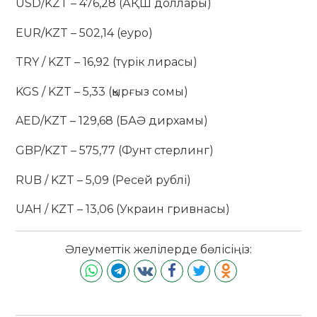
USD/KZT – 476,28 (АҚШ доллары)
EUR/KZT – 502,14 (еуро)
TRY / KZT – 16,92 (түрік лирасы)
KGS / KZT – 5,33 (қырғыз сомы)
AED/KZT – 129,68 (БАӘ дирхамы)
GBP/KZT – 575,77 (Фунт стерлинг)
RUB / KZT – 5,09 (Ресей рублі)
UAH / KZT – 13,06 (Украин гривнасы)
Әлеуметтік желілерде бөлісіңіз: