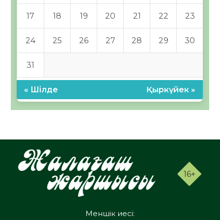
17
18
19
20
21
22
23
24
25
26
27
28
29
30
31
« Шілде
Қыркүйек »
16+
Меншік иесі: