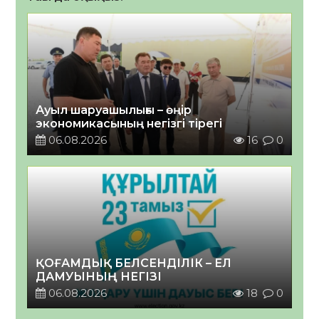
Ауыл шаруашылығы – өңір
экономикасының негізгі тірегі
06.08.2026
16
0
ҚОҒАМДЫҚ БЕЛСЕНДІЛІК – ЕЛ
ДАМУЫНЫҢ НЕГІЗІ
06.08.2026
18
0