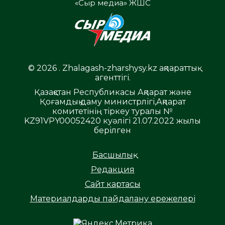
«Сыр медиа» ЖШС
© 2026 . Zhalagash-zharshysy.kz ақпараттық
агенттігі.
Қазақстан Республикасы Ақпарат және
Қоғамдық даму министрлігі,Ақпарат
комитетінің тіркеу туралы №
KZ91VPY00052420 куәлігі 21.07.2022 жылы
берілген
Басшылық
Редакция
Сайт картасы
Материалдарды пайдалану ережелері