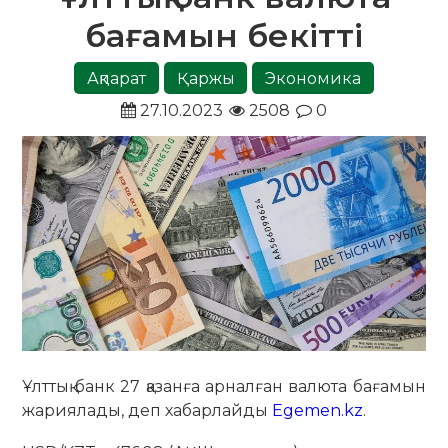
бағамын бекітті
Ақпарат
Қаржы
Экономика
27.10.2023
2508
0
Ұлттық банк 27 қазанға арналған валюта бағамын
жариялады, деп хабарлайды
Egemen.kz
.