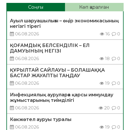
Соңғы
Көп қаралған
Ауыл шаруашылығы – өңір экономикасының
негізгі тірегі
06.08.2026
16
0
ҚОҒАМДЫҚ БЕЛСЕНДІЛІК – ЕЛ
ДАМУЫНЫҢ НЕГІЗІ
06.08.2026
18
0
ҚҰРЫЛТАЙ САЙЛАУЫ – БОЛАШАҚҚА
БАСТАР ЖАУАПТЫ ТАҢДАУ
06.08.2026
19
0
Инфекциялық ауруларға қарсы иммундау
жұмыстарының тиімділігі
06.08.2026
20
0
Көкжөтел ауруы туралы
06.08.2026
19
0