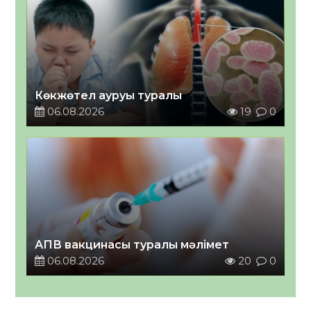
Көкжөтел ауруы туралы
06.08.2026
19
0
АПВ вакцинасы туралы мәлімет
06.08.2026
20
0