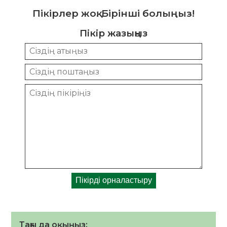
Пікірлер жоқ. Бірінші болыңыз!
Пікір жазыңыз
Тағы да оқыңыз: